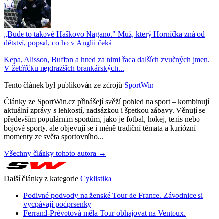
„Bude to takové Haškovo Nagano." Muž, který Horníčka zná od
dětství, popsal, co ho v Anglii čeká
Kepa, Alisson, Buffon a hned za nimi řada dalších zvučných jmen.
V žebříčku nejdražších brankářských...
Tento článek byl publikován ze zdrojů
SportWin
Články ze SportWin.cz přinášejí svěží pohled na sport – kombinují
aktuální zprávy s lehkostí, nadsázkou i špetkou zábavy. Věnují se
především populárním sportům, jako je fotbal, hokej, tenis nebo
bojové sporty, ale objevují se i méně tradiční témata a kuriózní
momenty ze světa sportovního...
Všechny články tohoto autora →
Další články z kategorie
Cyklistika
Podivné podvody na ženské Tour de France. Závodnice si
vycpávají podprsenky
Ferrand-Prévotová měla Tour obhajovat na Ventoux.