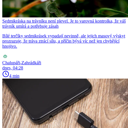
Sedmikráska na trávníku není plevel. Je to varovná kontrolka, že váš
trávník umírá a potřebuje zásah
Bílé terčíky sedmikrásek vypadají nevinně, ale jejich masový výskyt
prozrazuje, že tráva ztrácí sílu, a příčin bývá víc než jen chybějící
hnojivo.
Chalupáři-Zahrádkáři
dnes, 04:28
4 min