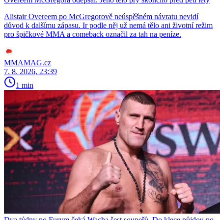
Alistair Overeem po McGregorově neúspěšném návratu nevidí
důvod k dalšímu zápasu. Ir podle něj už nemá tělo ani životní režim
pro špičkové MMA a comeback označil za tah na peníze.
MMAMAG.cz
7. 8. 2026, 23:39
1 min
Dva týdny po Furym čeká Wacha šest soupeřů. Do klece půjdou po