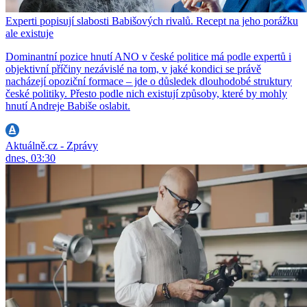
Experti popisují slabosti Babišových rivalů. Recept na jeho porážku
ale existuje
Dominantní pozice hnutí ANO v české politice má podle expertů i
objektivní příčiny nezávislé na tom, v jaké kondici se právě
nacházejí opoziční formace – jde o důsledek dlouhodobé struktury
české politiky. Přesto podle nich existují způsoby, které by mohly
hnutí Andreje Babiše oslabit.
Aktuálně.cz - Zprávy
dnes, 03:30