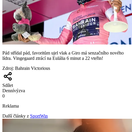
Pád střídal pád, favoritům ujel vlak a Giro má senzačního nového
lídra. Vingegaard ztrácí na Eulália 6 minut a 22 vteřin!
Zdroj
:
Bahrain Victorious
Sdílet
Denní
výzva
0
Reklama
Další články z
SportWin