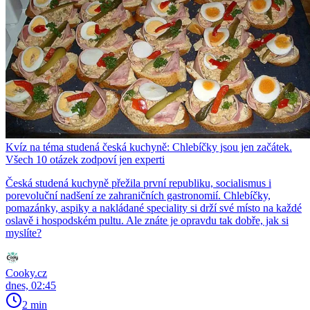
Kvíz na téma studená česká kuchyně: Chlebíčky jsou jen začátek.
Všech 10 otázek zodpoví jen experti
Česká studená kuchyně přežila první republiku, socialismus i
porevoluční nadšení ze zahraničních gastronomií. Chlebíčky,
pomazánky, aspiky a nakládané speciality si drží své místo na každé
oslavě i hospodském pultu. Ale znáte je opravdu tak dobře, jak si
myslíte?
Cooky.cz
dnes, 02:45
2 min