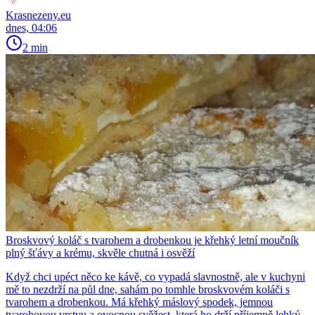
Krasnezeny.eu
dnes, 04:06
2 min
Broskvový koláč s tvarohem a drobenkou je křehký letní moučník
plný šťávy a krému, skvěle chutná i osvěží
Když chci upéct něco ke kávě, co vypadá slavnostně, ale v kuchyni
mě to nezdrží na půl dne, sahám po tomhle broskvovém koláči s
tvarohem a drobenkou. Má křehký máslový spodek, jemnou
tvarohovou vrstvu a ovocnou svěžest, která ho drží příjemně lehký.