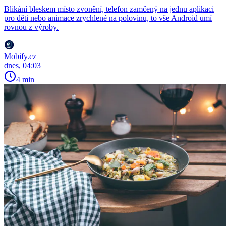
Blikání bleskem místo zvonění, telefon zamčený na jednu aplikaci
pro děti nebo animace zrychlené na polovinu, to vše Android umí
rovnou z výroby.
Mobify.cz
dnes, 04:03
4 min