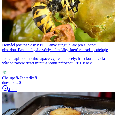
Domácí past na vosy z PET lahve funguje, ale jen s jednou
přísadou. Bez ní chytáte včely a čmeláky, které zahrada potřebuje
Jedna náplň domácího lapače vyjde na necelých 15 korun. Celá
výroba zabere deset minut a jednu prázdnou PET lahev.
Chalupáři-Zahrádkáři
dnes, 04:20
4 min