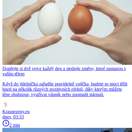
Dopřejte si dvě vejce každý den a sledujte změny, které nastanou s
vaším tělem
Když do jídelníčku zařadíte pravidelně vajíčka, budete se moci těšit
hned na několik různých pozitivních efektů, díky kterým můžete
lépe zhubnout, využívat vápník nebo zpomalit stárnutí.
Krasnezeny.eu
dnes, 03:33
2 min