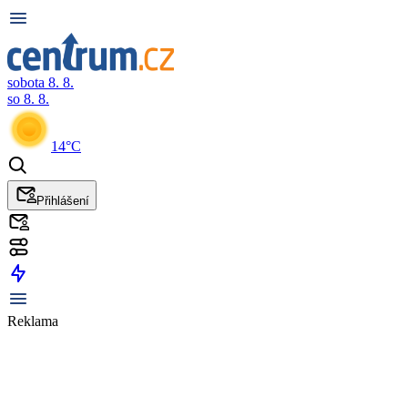
sobota 8. 8.
so 8. 8.
14°C
Přihlášení
Reklama