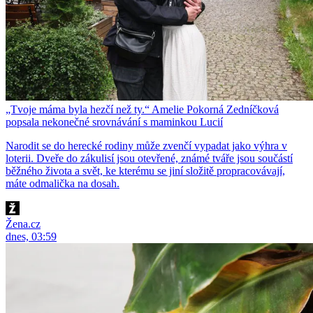
„Tvoje máma byla hezčí než ty.“ Amelie Pokorná Zedníčková
popsala nekonečné srovnávání s maminkou Lucií
Narodit se do herecké rodiny může zvenčí vypadat jako výhra v
loterii. Dveře do zákulisí jsou otevřené, známé tváře jsou součástí
běžného života a svět, ke kterému se jiní složitě propracovávají,
máte odmalička na dosah.
Žena.cz
dnes, 03:59