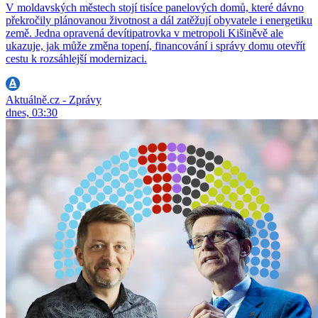
V moldavských městech stojí tisíce panelových domů, které dávno
překročily plánovanou životnost a dál zatěžují obyvatele i energetiku
země. Jedna opravená devítipatrovka v metropoli Kišiněvě ale
ukazuje, jak může změna topení, financování i správy domu otevřít
cestu k rozsáhlejší modernizaci.
Aktuálně.cz - Zprávy
dnes, 03:30