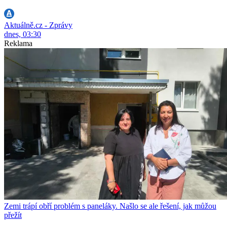
Aktuálně.cz - Zprávy
dnes, 03:30
Reklama
Zemi trápí obří problém s paneláky. Našlo se ale řešení, jak můžou
přežít