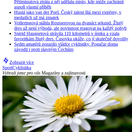
Pětiminutová ztráta z něj udělala místo, kde může zachránit
aspoň vlastní příběh
Hustá jako van der Poel. Český talent lítá mezi extrémy, v
medailích už má zmatek
Volleringová stáhla Reusserovou na dvanáct sekund. Žlutý
dres už není výhoda, ale povinnost reagovat na každý pohyb
Sigrid Haugsetová strávila 110 kilometrů v úniku a vzala
favoritkám žlutý dres. Časovka ukáže, co jí skutečně dovolily
Sedm amatérů porazilo vládce cyklistiky. Pogačar doma
závodil i proti slavným Čechům
Zobrazit více
Sport
Cyklistika
Vybrali jsme pro vás
Magazíny a zajímavosti