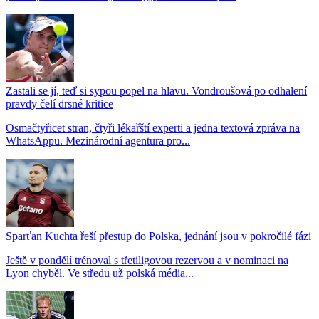
Zastali se jí, teď si sypou popel na hlavu. Vondroušová po odhalení
pravdy čelí drsné kritice
Osmačtyřicet stran, čtyři lékařští experti a jedna textová zpráva na
WhatsAppu. Mezinárodní agentura pro...
Sparťan Kuchta řeší přestup do Polska, jednání jsou v pokročilé fázi
Ještě v pondělí trénoval s třetiligovou rezervou a v nominaci na
Lyon chyběl. Ve středu už polská média...