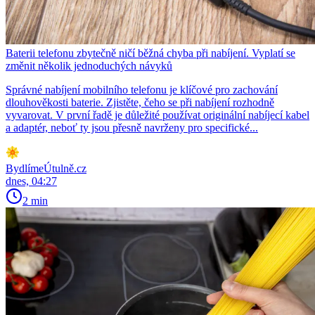
Baterii telefonu zbytečně ničí běžná chyba při nabíjení. Vyplatí se
změnit několik jednoduchých návyků
Správné nabíjení mobilního telefonu je klíčové pro zachování
dlouhověkosti baterie. Zjistěte, čeho se při nabíjení rozhodně
vyvarovat. V první řadě je důležité používat originální nabíjecí kabel
a adaptér, neboť ty jsou přesně navrženy pro specifické...
BydlímeÚtulně.cz
dnes, 04:27
2 min