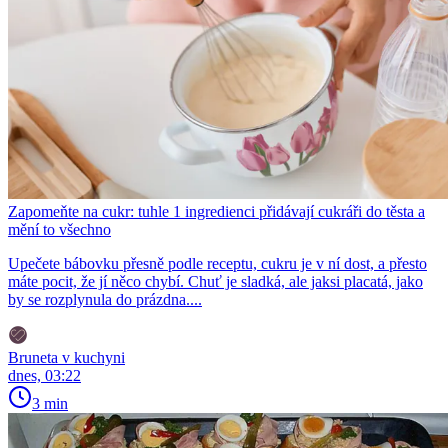
Zapomeňte na cukr: tuhle 1 ingredienci přidávají cukráři do těsta a
mění to všechno
Upečete bábovku přesně podle receptu, cukru je v ní dost, a přesto
máte pocit, že jí něco chybí. Chuť je sladká, ale jaksi placatá, jako
by se rozplynula do prázdna....
Bruneta v kuchyni
dnes, 03:22
3 min