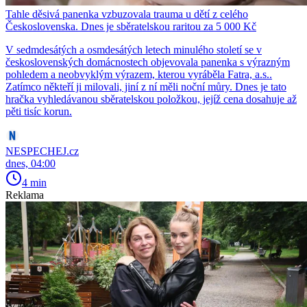
Tahle děsivá panenka vzbuzovala trauma u dětí z celého
Československa. Dnes je sběratelskou raritou za 5 000 Kč
V sedmdesátých a osmdesátých letech minulého století se v
československých domácnostech objevovala panenka s výrazným
pohledem a neobvyklým výrazem, kterou vyráběla Fatra, a.s..
Zatímco někteří ji milovali, jiní z ní měli noční můry. Dnes je tato
hračka vyhledávanou sběratelskou položkou, jejíž cena dosahuje až
pěti tisíc korun.
NESPECHEJ.cz
dnes, 04:00
4 min
Reklama