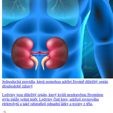
Jednoduchá pravidla, která pomohou udržet životně důležitý orgán
dlouhodobě zdravý
Ledviny jsou důležitý orgán, který kvůli nezdravému životnímu
stylu může velmi trpět. Ledviny čistí krev, udržují rovnováhu
elektrolytů a také odstraňují odpadní látky a toxiny z těla.