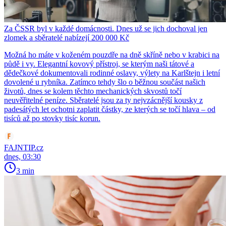
Za ČSSR byl v každé domácnosti. Dnes už se jich dochoval jen
zlomek a sběratelé nabízejí 200 000 Kč
Možná ho máte v koženém pouzdře na dně skříně nebo v krabici na
půdě i vy. Elegantní kovový přístroj, se kterým naši tátové a
dědečkové dokumentovali rodinné oslavy, výlety na Karlštejn i letní
dovolené u rybníka. Zatímco tehdy šlo o běžnou součást našich
životů, dnes se kolem těchto mechanických skvostů točí
neuvěřitelné peníze. Sběratelé jsou za ty nejvzácnější kousky z
padesátých let ochotni zaplatit částky, ze kterých se točí hlava – od
tisíců až po stovky tisíc korun.
FAJNTIP.cz
dnes, 03:30
3 min