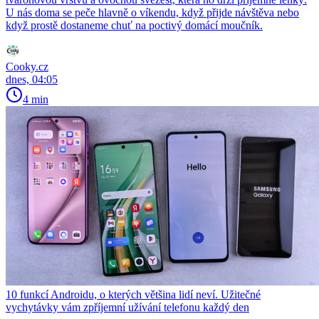
U nás doma se peče hlavně o víkendu, když přijde návštěva nebo
když prostě dostaneme chuť na poctivý domácí moučník.
Cooky.cz
dnes, 04:05
4 min
10 funkcí Androidu, o kterých většina lidí neví. Užitečné
vychytávky vám zpříjemní užívání telefonu každý den