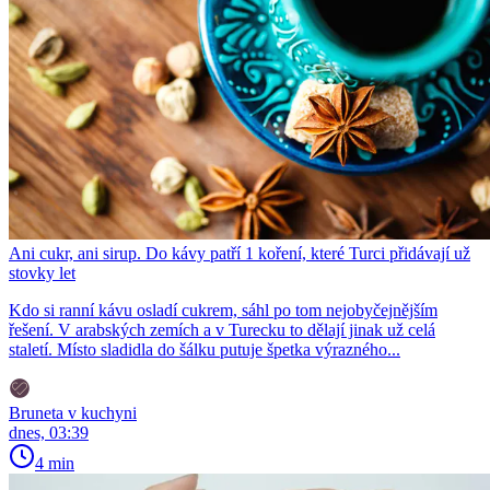
Ani cukr, ani sirup. Do kávy patří 1 koření, které Turci přidávají už
stovky let
Kdo si ranní kávu osladí cukrem, sáhl po tom nejobyčejnějším
řešení. V arabských zemích a v Turecku to dělají jinak už celá
staletí. Místo sladidla do šálku putuje špetka výrazného...
Bruneta v kuchyni
dnes, 03:39
4 min