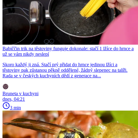
Babiččin trik na těstoviny funguje dokonale: stačí 1 lžíce do hrnce a
už se vám nikdy neslepí
Skoro každý ji zná. Stačí prý přidat do hrnce jedinou lžíci a
těstoviny pak zůstanou pěkně oddělené, žádný slepenec na talíři.
Rada se v českých kuchyních dědí z generace na...
Bruneta v kuchyni
dnes, 04:21
3 min