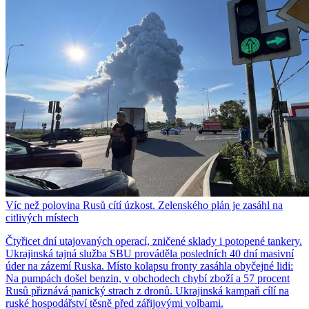
Víc než polovina Rusů cítí úzkost. Zelenského plán je zasáhl na
citlivých místech
Čtyřicet dní utajovaných operací, zničené sklady i potopené tankery.
Ukrajinská tajná služba SBU prováděla posledních 40 dní masivní
úder na zázemí Ruska. Místo kolapsu fronty zasáhla obyčejné lidi:
Na pumpách došel benzin, v obchodech chybí zboží a 57 procent
Rusů přiznává panický strach z dronů. Ukrajinská kampaň cílí na
ruské hospodářství těsně před zářijovými volbami.