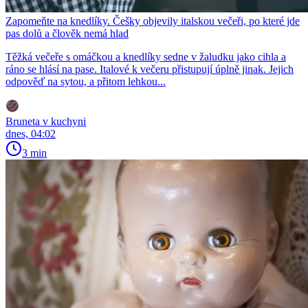
Zapomeňte na knedlíky. Češky objevily italskou večeři, po které jde
pas dolů a člověk nemá hlad
Těžká večeře s omáčkou a knedlíky sedne v žaludku jako cihla a
ráno se hlásí na pase. Italové k večeru přistupují úplně jinak. Jejich
odpověď na sytou, a přitom lehkou...
Bruneta v kuchyni
dnes, 04:02
3 min