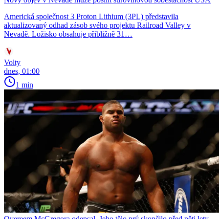
Americká společnost 3 Proton Lithium (3PL) představila
aktualizovaný odhad zásob svého projektu Railroad Valley v
Nevadě. Ložisko obsahuje přibližně 31…
Volty
dnes, 01:00
1 min
Overeem McGregora odepsal. Jeho tělo prý skončilo před pěti lety