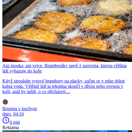
Ani mouka, ani vejce. Bramboráky spojí 1 surovina, kterou většina
lidí vyhazuje do koše
Když strouháte syrové brambory na placky, začne se v míse sbírat
kalná voda. Většině lidí ta tekutina skončí v dřezu nebo rovnou v
koši, aniž by tušili, o co přicházejí....
Bruneta v kuchyni
dnes, 04:16
4 min
Reklama