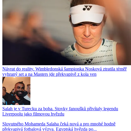
Návrat do reality. Wimbledonská šampionka Nosková ztratila téměř
vyhraný set a na Masters jde překvapivě z kola ven
Salah je v Turecku za boha. Stovky fanoušků přivítaly legendu
Liverpoolu jako filmovou hvězdu
Slovutného Mohameda Salaha čeká nová a pro mnohé hodně
překvapivá fotbalová výzva. Egyptská hvězda po...