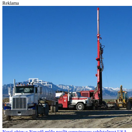
Reklama
Nový objev v Nevadě může posílit surovinovou soběstačnost USA