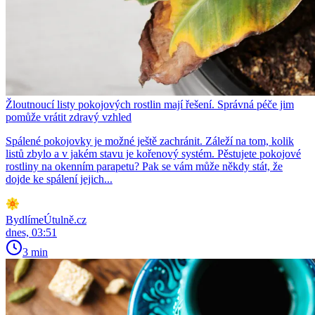
Žloutnoucí listy pokojových rostlin mají řešení. Správná péče jim
pomůže vrátit zdravý vzhled
Spálené pokojovky je možné ještě zachránit. Záleží na tom, kolik
listů zbylo a v jakém stavu je kořenový systém. Pěstujete pokojové
rostliny na okenním parapetu? Pak se vám může někdy stát, že
dojde ke spálení jejich...
BydlímeÚtulně.cz
dnes, 03:51
3 min