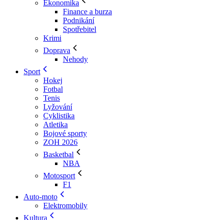
Ekonomika
Finance a burza
Podnikání
Spotřebitel
Krimi
Doprava
Nehody
Sport
Hokej
Fotbal
Tenis
Lyžování
Cyklistika
Atletika
Bojové sporty
ZOH 2026
Basketbal
NBA
Motosport
F1
Auto-moto
Elektromobily
Kultura