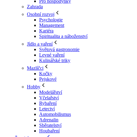
Pro hospodyňky
Zahrada
Osobní rozvoj
Psychologie
Management
Kariéra
Spiritualita a náboženství
Jídlo a vaření
Světová gastronomie
Levné vaření
Kulinářské triky
Mazlíčci
Kočky
Pejskové
Hobby
Modelářství
Včelařství
Rybaření
Letectví
Automobilismus
Adrenalin
Sběratelství
Houbaření