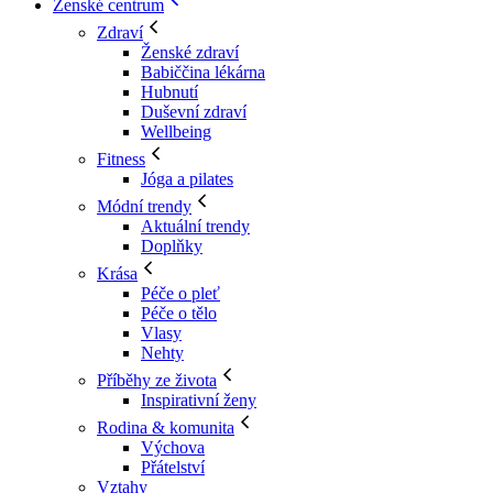
Ženské centrum
Zdraví
Ženské zdraví
Babiččina lékárna
Hubnutí
Duševní zdraví
Wellbeing
Fitness
Jóga a pilates
Módní trendy
Aktuální trendy
Doplňky
Krása
Péče o pleť
Péče o tělo
Vlasy
Nehty
Příběhy ze života
Inspirativní ženy
Rodina & komunita
Výchova
Přátelství
Vztahy