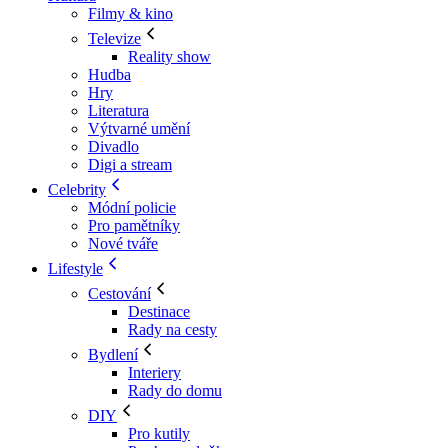
Filmy & kino
Televize
Reality show
Hudba
Hry
Literatura
Výtvarné umění
Divadlo
Digi a stream
Celebrity
Módní policie
Pro pamětníky
Nové tváře
Lifestyle
Cestování
Destinace
Rady na cesty
Bydlení
Interiery
Rady do domu
DIY
Pro kutily