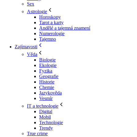
Sex
Astrologie
Horoskopy
Tarot a karty
Andělé a tajemná znamení
Numerologie
Tajemno
Zajímavosti
Věda
Biologie
Ekologie
Fyzika
Geografie
Historie
Chemie
Jazykověda
Vesmír
IT a technologie
Digital
Mobil
Technologie
Trendy
True crime