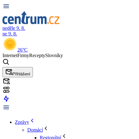
neděle 9. 8.
ne 9. 8.
26°C
Internet
Firmy
Recepty
Slovníky
Přihlášení
Zprávy
Domácí
Regionální