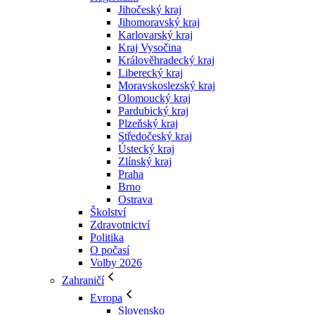
Jihočeský kraj
Jihomoravský kraj
Karlovarský kraj
Kraj Vysočina
Králověhradecký kraj
Liberecký kraj
Moravskoslezský kraj
Olomoucký kraj
Pardubický kraj
Plzeňský kraj
Středočeský kraj
Ústecký kraj
Zlínský kraj
Praha
Brno
Ostrava
Školství
Zdravotnictví
Politika
O počasí
Volby 2026
Zahraničí
Evropa
Slovensko