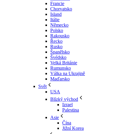
Francie
Chorvatsko
Island
Itálie
Německo
Polsko
Rakousko
Řecko
Rusko
Španělsko
Švédsko
Velká Británie
Rumunsko
Válka na Ukrajině
Maďarsko
Svět
USA
Blízký východ
Izrael
Palestina
Asie
Čína
Jižní Korea