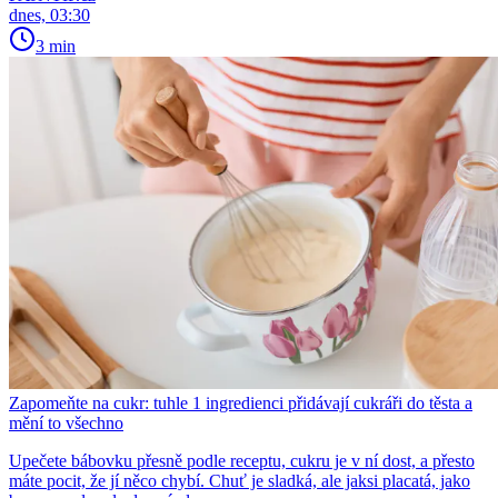
dnes, 03:30
3 min
Zapomeňte na cukr: tuhle 1 ingredienci přidávají cukráři do těsta a
mění to všechno
Upečete bábovku přesně podle receptu, cukru je v ní dost, a přesto
máte pocit, že jí něco chybí. Chuť je sladká, ale jaksi placatá, jako