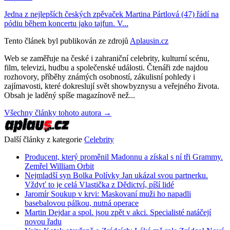
Jedna z nejlepších českých zpěvaček Martina Pártlová (47) řádí na
pódiu během koncertu jako tajfun. V...
Tento článek byl publikován ze zdrojů
Aplausin.cz
Web se zaměřuje na české i zahraniční celebrity, kulturní scénu,
film, televizi, hudbu a společenské události. Čtenáři zde najdou
rozhovory, příběhy známých osobností, zákulisní pohledy i
zajímavosti, které dokreslují svět showbyznysu a veřejného života.
Obsah je laděný spíše magazínově než...
Všechny články tohoto autora →
Další články z kategorie
Celebrity
Producent, který proměnil Madonnu a získal s ní tři Grammy.
Zemřel William Orbit
Nejmladší syn Bolka Polívky Jan ukázal svou partnerku.
Vždyť to je celá Vlastička z Dědictví, píší lidé
Jaromír Soukup v krvi: Maskovaní muži ho napadli
basebalovou pálkou, nutná operace
Martin Dejdar a spol. jsou zpět v akci. Specialisté natáčejí
novou řadu