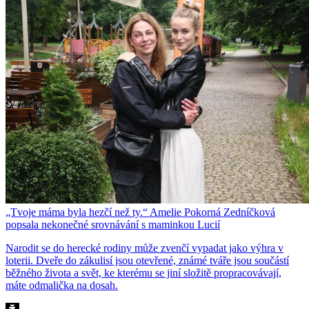
„Tvoje máma byla hezčí než ty.“ Amelie Pokorná Zedníčková
popsala nekonečné srovnávání s maminkou Lucií
Narodit se do herecké rodiny může zvenčí vypadat jako výhra v
loterii. Dveře do zákulisí jsou otevřené, známé tváře jsou součástí
běžného života a svět, ke kterému se jiní složitě propracovávají,
máte odmalička na dosah.