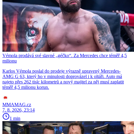
Vémola prodává své slavné „géčko“. Za Mercedes chce téměř 4,5
milionu
Karlos Vémola poslal do prodeje výrazně upravený Mercedes-
AMG G 63, který ho v minulosti doprovázel i k oltáři. Auto má
najeto přes 262 tisíc kilometrů a nový majitel za něj musí zaplatit
téměř 4,5 milionu korun.
MMAMAG.cz
7. 8. 2026, 23:14
1 min