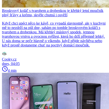
Broskvový koláč s tvarohem a drobenkou je křehký letní moučník
plný šťávy a krému, skvěle chutná i osvěží
Když chci upéct něco ke kávě, co vypadá slavnostně, ale v kuchyni
mě to nezdrží na půl dne, sahám po tomhle broskvovém koláči s
tvarohem a drobenkou. Má křehký máslový spodek, jemnou
tvarohovou vrstvu a ovocnou svěžest, která ho drží příjemně lehký.
U nás doma se peče hlavně o víkendu, když přijde návštěva nebo
když prostě dostaneme chuť na poctivý domácí moučník.
Cooky.cz
dnes, 04:05
4 min