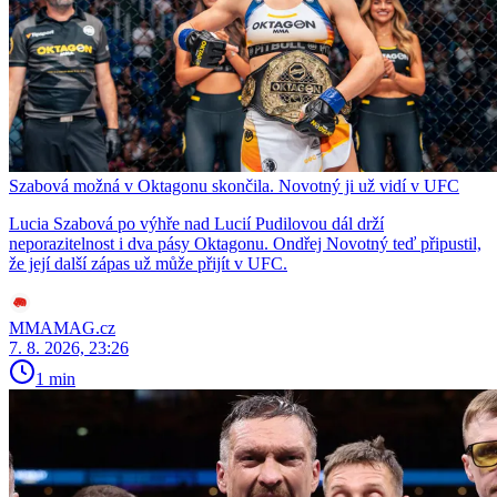
Szabová možná v Oktagonu skončila. Novotný ji už vidí v UFC
Lucia Szabová po výhře nad Lucií Pudilovou dál drží
neporazitelnost i dva pásy Oktagonu. Ondřej Novotný teď připustil,
že její další zápas už může přijít v UFC.
MMAMAG.cz
7. 8. 2026, 23:26
1 min