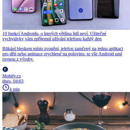
10 funkcí Androidu, o kterých většina lidí neví. Užitečné
vychytávky vám zpříjemní užívání telefonu každý den
Blikání bleskem místo zvonění, telefon zamčený na jednu aplikaci
pro děti nebo animace zrychlené na polovinu, to vše Android umí
rovnou z výroby.
Mobify.cz
dnes, 04:03
4 min