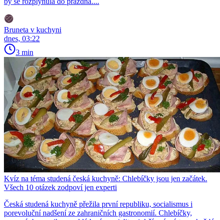
by se rozplynula do prázdna....
Bruneta v kuchyni
dnes, 03:22
3 min
Kvíz na téma studená česká kuchyně: Chlebíčky jsou jen začátek.
Všech 10 otázek zodpoví jen experti
Česká studená kuchyně přežila první republiku, socialismus i
porevoluční nadšení ze zahraničních gastronomií. Chlebíčky,