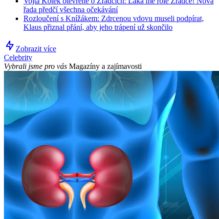
Vojta Kotek otevřeně o Zrádcích: Láká mě role Zrádce! Nová
řada předčí všechna očekávání
Rozloučení s Knížákem: Zdrcenou vdovu museli podpírat,
Klaus přiznal přání, aby jeho trápení už skončilo
Zobrazit více
Celebrity
Vybrali jsme pro vás
Magazíny a zajímavosti