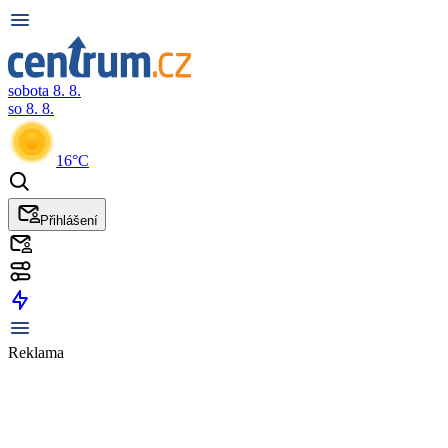
sobota 8. 8.
so 8. 8.
16°C
Přihlášení
Reklama