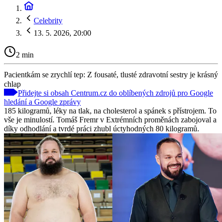
Celebrity
13. 5. 2026, 20:00
2 min
Pacientkám se zrychlí tep: Z fousaté, tlusté zdravotní sestry je krásný
chlap
Přidejte si obsah Centrum.cz do oblíbených zdrojů pro Google
hledání a Google zprávy
185 kilogramů, léky na tlak, na cholesterol a spánek s přístrojem. To
vše je minulostí. Tomáš Fremr v Extrémních proměnách zabojoval a
díky odhodlání a tvrdé práci zhubl úctyhodných 80 kilogramů.