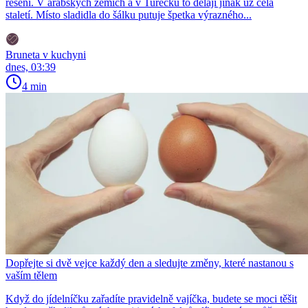
řešení. V arabských zemích a v Turecku to dělají jinak už celá
staletí. Místo sladidla do šálku putuje špetka výrazného...
Bruneta v kuchyni
dnes, 03:39
4 min
Dopřejte si dvě vejce každý den a sledujte změny, které nastanou s
vaším tělem
Když do jídelníčku zařadíte pravidelně vajíčka, budete se moci těšit