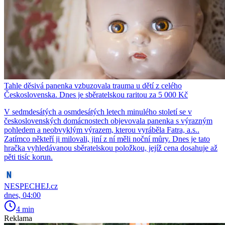
Tahle děsivá panenka vzbuzovala trauma u dětí z celého
Československa. Dnes je sběratelskou raritou za 5 000 Kč
V sedmdesátých a osmdesátých letech minulého století se v
československých domácnostech objevovala panenka s výrazným
pohledem a neobvyklým výrazem, kterou vyráběla Fatra, a.s..
Zatímco někteří ji milovali, jiní z ní měli noční můry. Dnes je tato
hračka vyhledávanou sběratelskou položkou, jejíž cena dosahuje až
pěti tisíc korun.
NESPECHEJ.cz
dnes, 04:00
4 min
Reklama