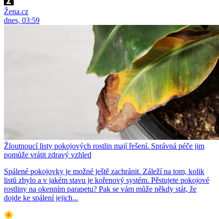
Žena.cz
dnes, 03:59
Žloutnoucí listy pokojových rostlin mají řešení. Správná péče jim
pomůže vrátit zdravý vzhled
Spálené pokojovky je možné ještě zachránit. Záleží na tom, kolik
listů zbylo a v jakém stavu je kořenový systém. Pěstujete pokojové
rostliny na okenním parapetu? Pak se vám může někdy stát, že
dojde ke spálení jejich...