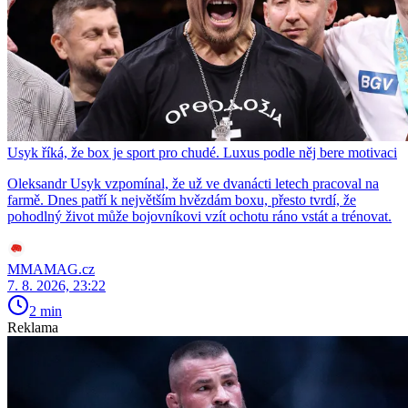
Usyk říká, že box je sport pro chudé. Luxus podle něj bere motivaci
Oleksandr Usyk vzpomínal, že už ve dvanácti letech pracoval na
farmě. Dnes patří k největším hvězdám boxu, přesto tvrdí, že
pohodlný život může bojovníkovi vzít ochotu ráno vstát a trénovat.
MMAMAG.cz
7. 8. 2026, 23:22
2 min
Reklama