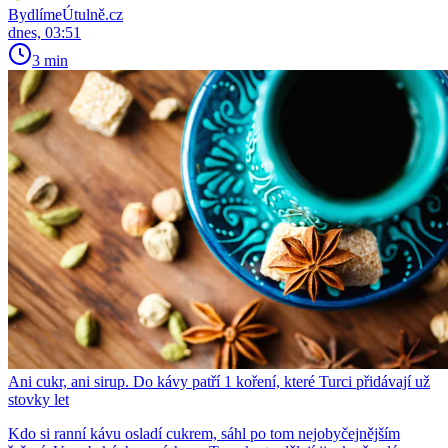
BydlímeÚtulně.cz
dnes, 03:51
3 min
Ani cukr, ani sirup. Do kávy patří 1 koření, které Turci přidávají už
stovky let
Kdo si ranní kávu osladí cukrem, sáhl po tom nejobyčejnějším