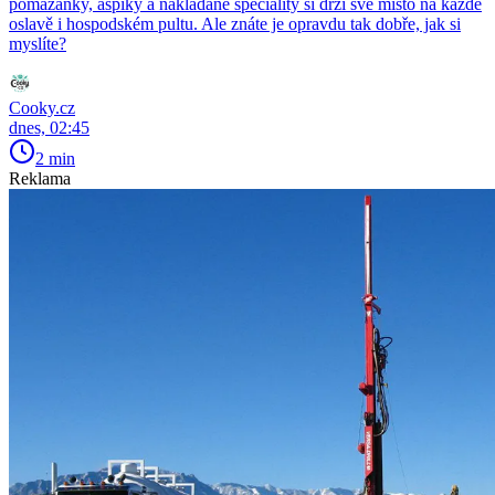
pomazánky, aspiky a nakládané speciality si drží své místo na každé
oslavě i hospodském pultu. Ale znáte je opravdu tak dobře, jak si
myslíte?
Cooky.cz
dnes, 02:45
2 min
Reklama