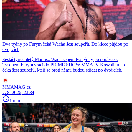
Dva týdny po Furym čeká Wacha šest soupeřů. Do klece půjdou po
dvojicích
Šestačtyřicetiletý Mariusz Wach se jen dva týdny po porážce s
Tysonem Furym vrací do PRIME SHOW MMA. V Koszalinu ho
čeká šest soupeřů, kteří se proti němu budou střídat po dvojicích.
MMAMAG.cz
7. 8. 2026, 23:34
1 min