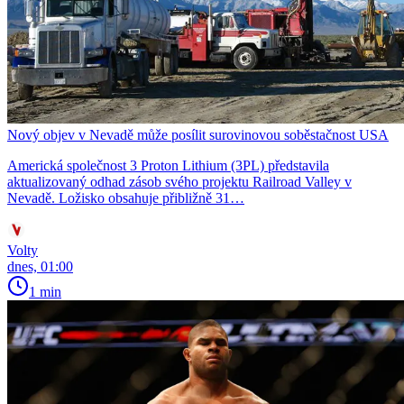
Nový objev v Nevadě může posílit surovinovou soběstačnost USA
Americká společnost 3 Proton Lithium (3PL) představila
aktualizovaný odhad zásob svého projektu Railroad Valley v
Nevadě. Ložisko obsahuje přibližně 31…
Volty
dnes, 01:00
1 min