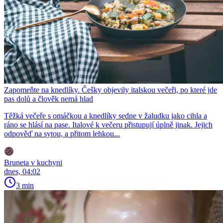
Zapomeňte na knedlíky. Češky objevily italskou večeři, po které jde
pas dolů a člověk nemá hlad
Těžká večeře s omáčkou a knedlíky sedne v žaludku jako cihla a
ráno se hlásí na pase. Italové k večeru přistupují úplně jinak. Jejich
odpověď na sytou, a přitom lehkou...
Bruneta v kuchyni
dnes, 04:02
3 min