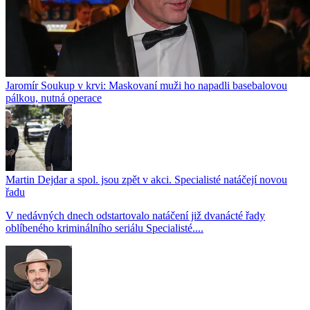
Jaromír Soukup v krvi: Maskovaní muži ho napadli basebalovou
pálkou, nutná operace
Martin Dejdar a spol. jsou zpět v akci. Specialisté natáčejí novou
řadu
V nedávných dnech odstartovalo natáčení již dvanácté řady
oblíbeného kriminálního seriálu Specialisté....