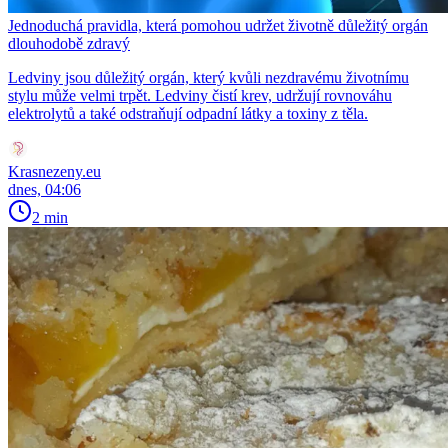
Jednoduchá pravidla, která pomohou udržet životně důležitý orgán
dlouhodobě zdravý
Ledviny jsou důležitý orgán, který kvůli nezdravému životnímu
stylu může velmi trpět. Ledviny čistí krev, udržují rovnováhu
elektrolytů a také odstraňují odpadní látky a toxiny z těla.
Krasnezeny.eu
dnes, 04:06
2 min