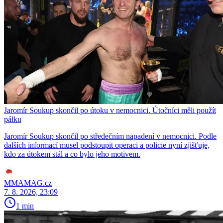
Jaromír Soukup skončil po útoku v nemocnici. Útočníci měli použít
pálku
Jaromír Soukup skončil po středečním napadení v nemocnici. Podle
dalších informací musel podstoupit operaci a policie nyní zjišťuje,
kdo za útokem stál a co bylo jeho motivem.
MMAMAG.cz
7. 8. 2026, 23:09
1 min