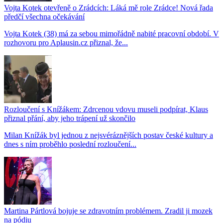
Vojta Kotek otevřeně o Zrádcích: Láká mě role Zrádce! Nová řada
předčí všechna očekávání
Vojta Kotek (38) má za sebou mimořádně nabité pracovní období. V
rozhovoru pro Aplausin.cz přiznal, že...
Rozloučení s Knížákem: Zdrcenou vdovu museli podpírat, Klaus
přiznal přání, aby jeho trápení už skončilo
Milan Knížák byl jednou z nejsvéráznějších postav české kultury a
dnes s ním proběhlo poslední rozloučení...
Martina Pártlová bojuje se zdravotním problémem. Zradil ji mozek
na pódiu