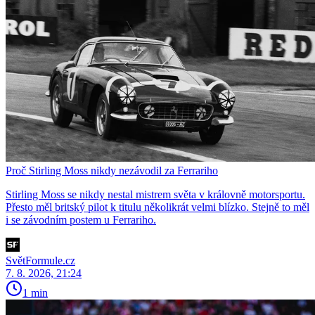
Proč Stirling Moss nikdy nezávodil za Ferrariho
Stirling Moss se nikdy nestal mistrem světa v královně motorsportu.
Přesto měl britský pilot k titulu několikrát velmi blízko. Stejně to měl
i se závodním postem u Ferrariho.
SvětFormule.cz
7. 8. 2026, 21:24
1 min