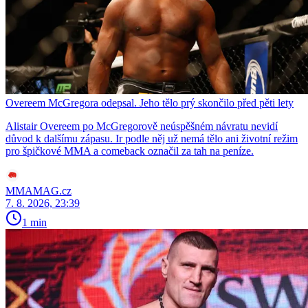
Overeem McGregora odepsal. Jeho tělo prý skončilo před pěti lety
Alistair Overeem po McGregorově neúspěšném návratu nevidí
důvod k dalšímu zápasu. Ir podle něj už nemá tělo ani životní režim
pro špičkové MMA a comeback označil za tah na peníze.
MMAMAG.cz
7. 8. 2026, 23:39
1 min