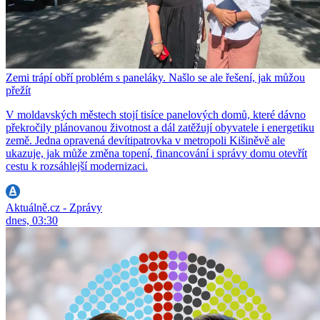
Zemi trápí obří problém s paneláky. Našlo se ale řešení, jak můžou
přežít
V moldavských městech stojí tisíce panelových domů, které dávno
překročily plánovanou životnost a dál zatěžují obyvatele i energetiku
země. Jedna opravená devítipatrovka v metropoli Kišiněvě ale
ukazuje, jak může změna topení, financování i správy domu otevřít
cestu k rozsáhlejší modernizaci.
Aktuálně.cz - Zprávy
dnes, 03:30