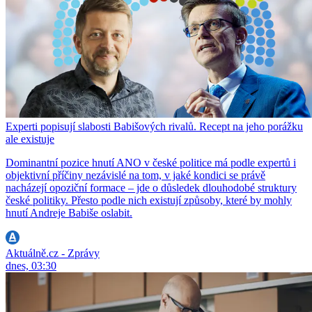
Experti popisují slabosti Babišových rivalů. Recept na jeho porážku
ale existuje
Dominantní pozice hnutí ANO v české politice má podle expertů i
objektivní příčiny nezávislé na tom, v jaké kondici se právě
nacházejí opoziční formace – jde o důsledek dlouhodobé struktury
české politiky. Přesto podle nich existují způsoby, které by mohly
hnutí Andreje Babiše oslabit.
Aktuálně.cz - Zprávy
dnes, 03:30