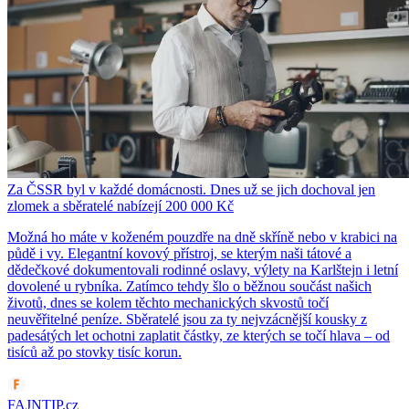
Za ČSSR byl v každé domácnosti. Dnes už se jich dochoval jen
zlomek a sběratelé nabízejí 200 000 Kč
Možná ho máte v koženém pouzdře na dně skříně nebo v krabici na
půdě i vy. Elegantní kovový přístroj, se kterým naši tátové a
dědečkové dokumentovali rodinné oslavy, výlety na Karlštejn i letní
dovolené u rybníka. Zatímco tehdy šlo o běžnou součást našich
životů, dnes se kolem těchto mechanických skvostů točí
neuvěřitelné peníze. Sběratelé jsou za ty nejvzácnější kousky z
padesátých let ochotni zaplatit částky, ze kterých se točí hlava – od
tisíců až po stovky tisíc korun.
FAJNTIP.cz