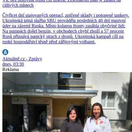
citlivých místech
Čtyřicet dní utajovaných operací, zničené sklady i potopené tankery.
Ukrajinská tajná služba SBU prováděla posledních 40 dní masivní
úder na zázemí Ruska. Místo kolapsu fronty zasáhla obyčejné lidi:
Na pumpách došel benzin, v obchodech chybí zboží a 57 procent
Rusů přiznává panický strach z dronů. Ukrajinská kampaň cílí na
ruské hospodářství těsně před zářijovými volbami.
Aktuálně.cz - Zprávy
dnes, 03:30
Reklama