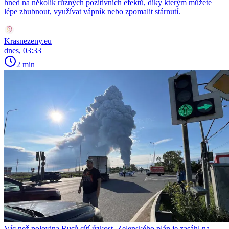
hned na několik různých pozitivních efektů, díky kterým můžete
lépe zhubnout, využívat vápník nebo zpomalit stárnutí.
Krasnezeny.eu
dnes, 03:33
2 min
Víc než polovina Rusů cítí úzkost. Zelenského plán je zasáhl na