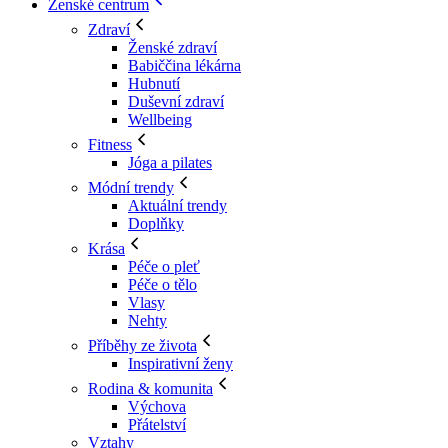
Ženské centrum
Zdraví
Ženské zdraví
Babiččina lékárna
Hubnutí
Duševní zdraví
Wellbeing
Fitness
Jóga a pilates
Módní trendy
Aktuální trendy
Doplňky
Krása
Péče o pleť
Péče o tělo
Vlasy
Nehty
Příběhy ze života
Inspirativní ženy
Rodina & komunita
Výchova
Přátelství
Vztahy