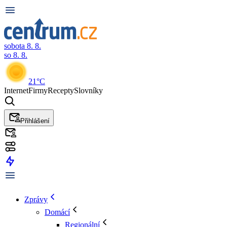
sobota 8. 8.
so 8. 8.
21°C
Internet
Firmy
Recepty
Slovníky
Přihlášení
Zprávy
Domácí
Regionální