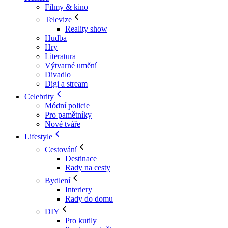
Filmy & kino
Televize
Reality show
Hudba
Hry
Literatura
Výtvarné umění
Divadlo
Digi a stream
Celebrity
Módní policie
Pro pamětníky
Nové tváře
Lifestyle
Cestování
Destinace
Rady na cesty
Bydlení
Interiery
Rady do domu
DIY
Pro kutily