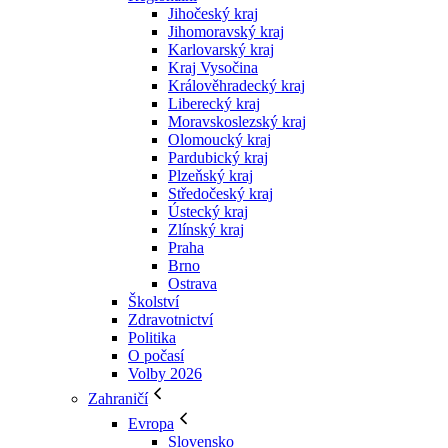
Jihočeský kraj
Jihomoravský kraj
Karlovarský kraj
Kraj Vysočina
Králověhradecký kraj
Liberecký kraj
Moravskoslezský kraj
Olomoucký kraj
Pardubický kraj
Plzeňský kraj
Středočeský kraj
Ústecký kraj
Zlínský kraj
Praha
Brno
Ostrava
Školství
Zdravotnictví
Politika
O počasí
Volby 2026
Zahraničí
Evropa
Slovensko