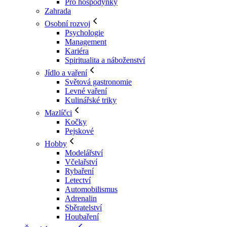
Pro hospodyňky
Zahrada
Osobní rozvoj
Psychologie
Management
Kariéra
Spiritualita a náboženství
Jídlo a vaření
Světová gastronomie
Levné vaření
Kulinářské triky
Mazlíčci
Kočky
Pejskové
Hobby
Modelářství
Včelařství
Rybaření
Letectví
Automobilismus
Adrenalin
Sběratelství
Houbaření