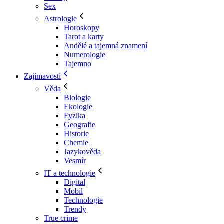
Sex
Astrologie
Horoskopy
Tarot a karty
Andělé a tajemná znamení
Numerologie
Tajemno
Zajímavosti
Věda
Biologie
Ekologie
Fyzika
Geografie
Historie
Chemie
Jazykověda
Vesmír
IT a technologie
Digital
Mobil
Technologie
Trendy
True crime