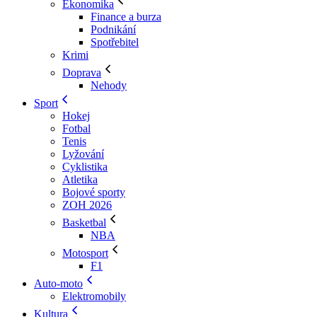
Ekonomika
Finance a burza
Podnikání
Spotřebitel
Krimi
Doprava
Nehody
Sport
Hokej
Fotbal
Tenis
Lyžování
Cyklistika
Atletika
Bojové sporty
ZOH 2026
Basketbal
NBA
Motosport
F1
Auto-moto
Elektromobily
Kultura