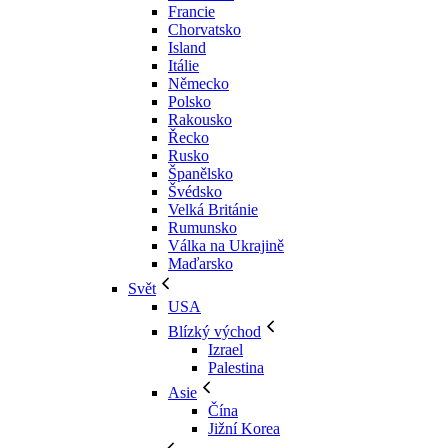
Francie
Chorvatsko
Island
Itálie
Německo
Polsko
Rakousko
Řecko
Rusko
Španělsko
Švédsko
Velká Británie
Rumunsko
Válka na Ukrajině
Maďarsko
Svět
USA
Blízký východ
Izrael
Palestina
Asie
Čína
Jižní Korea