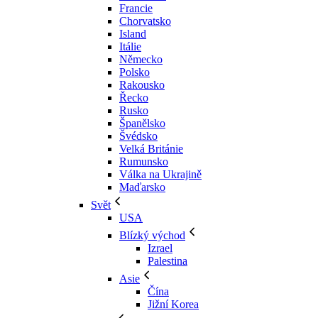
Francie
Chorvatsko
Island
Itálie
Německo
Polsko
Rakousko
Řecko
Rusko
Španělsko
Švédsko
Velká Británie
Rumunsko
Válka na Ukrajině
Maďarsko
Svět
USA
Blízký východ
Izrael
Palestina
Asie
Čína
Jižní Korea