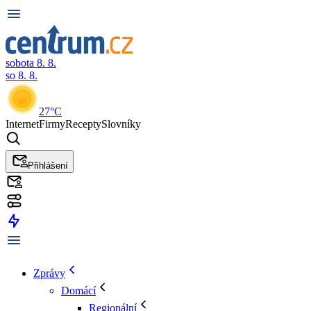
sobota 8. 8.
so 8. 8.
27°C
Internet
Firmy
Recepty
Slovníky
Přihlášení
Zprávy
Domácí
Regionální