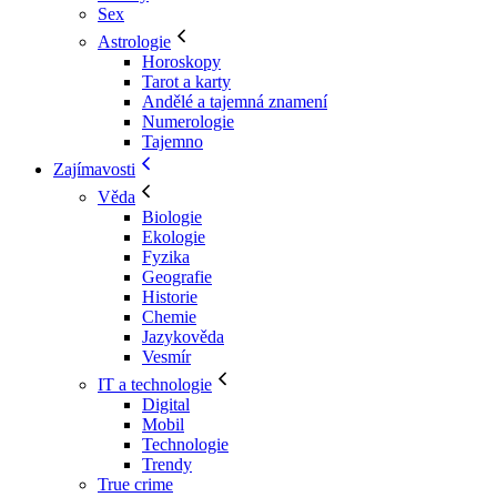
Sex
Astrologie
Horoskopy
Tarot a karty
Andělé a tajemná znamení
Numerologie
Tajemno
Zajímavosti
Věda
Biologie
Ekologie
Fyzika
Geografie
Historie
Chemie
Jazykověda
Vesmír
IT a technologie
Digital
Mobil
Technologie
Trendy
True crime