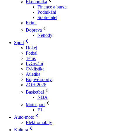
Ekonomika
Finance a burza
Podnikání
Spotřebitel
Krimi
Doprava
Nehody
Sport
Hokej
Fotbal
Tenis
Lyžování
Cyklistika
Atletika
Bojové sporty
ZOH 2026
Basketbal
NBA
Motosport
F1
Auto-moto
Elektromobily
Kultura