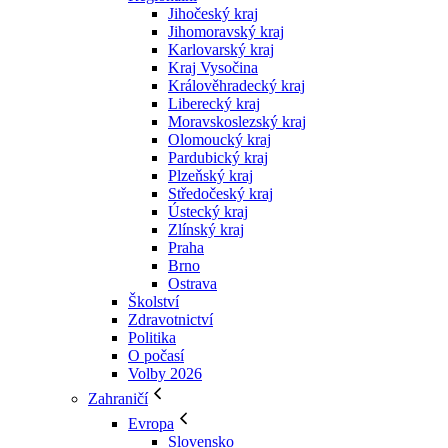
Jihočeský kraj
Jihomoravský kraj
Karlovarský kraj
Kraj Vysočina
Králověhradecký kraj
Liberecký kraj
Moravskoslezský kraj
Olomoucký kraj
Pardubický kraj
Plzeňský kraj
Středočeský kraj
Ústecký kraj
Zlínský kraj
Praha
Brno
Ostrava
Školství
Zdravotnictví
Politika
O počasí
Volby 2026
Zahraničí
Evropa
Slovensko