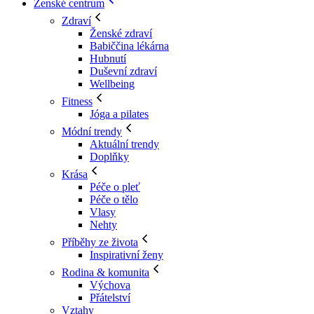
Ženské centrum
Zdraví
Ženské zdraví
Babiččina lékárna
Hubnutí
Duševní zdraví
Wellbeing
Fitness
Jóga a pilates
Módní trendy
Aktuální trendy
Doplňky
Krása
Péče o pleť
Péče o tělo
Vlasy
Nehty
Příběhy ze života
Inspirativní ženy
Rodina & komunita
Výchova
Přátelství
Vztahy