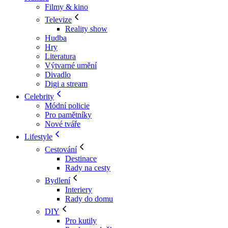
Filmy & kino
Televize
Reality show
Hudba
Hry
Literatura
Výtvarné umění
Divadlo
Digi a stream
Celebrity
Módní policie
Pro pamětníky
Nové tváře
Lifestyle
Cestování
Destinace
Rady na cesty
Bydlení
Interiery
Rady do domu
DIY
Pro kutily