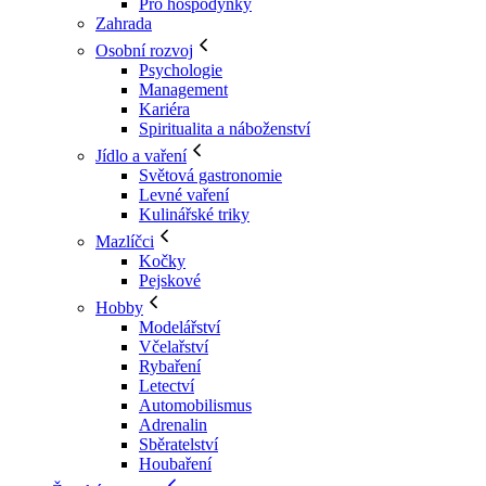
Pro hospodyňky
Zahrada
Osobní rozvoj
Psychologie
Management
Kariéra
Spiritualita a náboženství
Jídlo a vaření
Světová gastronomie
Levné vaření
Kulinářské triky
Mazlíčci
Kočky
Pejskové
Hobby
Modelářství
Včelařství
Rybaření
Letectví
Automobilismus
Adrenalin
Sběratelství
Houbaření