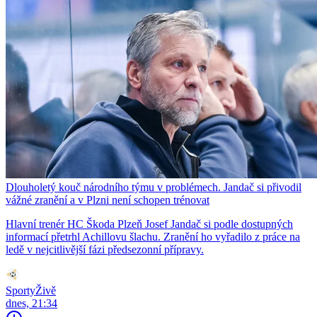
Dlouholetý kouč národního týmu v problémech. Jandač si přivodil
vážné zranění a v Plzni není schopen trénovat
Hlavní trenér HC Škoda Plzeň Josef Jandač si podle dostupných
informací přetrhl Achillovu šlachu. Zranění ho vyřadilo z práce na
ledě v nejcitlivější fázi předsezonní přípravy.
SportyŽivě
dnes, 21:34