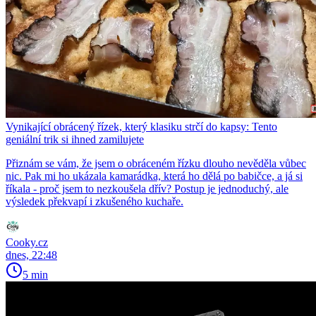
Vynikající obrácený řízek, který klasiku strčí do kapsy: Tento
geniální trik si ihned zamilujete
Přiznám se vám, že jsem o obráceném řízku dlouho nevěděla vůbec
nic. Pak mi ho ukázala kamarádka, která ho dělá po babičce, a já si
říkala - proč jsem to nezkoušela dřív? Postup je jednoduchý, ale
výsledek překvapí i zkušeného kuchaře.
Cooky.cz
dnes, 22:48
5 min