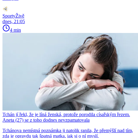
SportyŽivě
dnes, 21:05
4 min
Tchán jí řekl, že je líná ženská, protože porodila císařským řezem.
Aneta (27) se z toho dodnes nevzpamatovala
Tchánova nemístná poznámka ji natolik ranila, že přemýšlí nad tím,
zda je opravdu tak špatná matka, jak si o ní myslí.