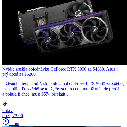
Nvidia zrušila objednávku GeForce RTX 5090 za $4600, Asus ji
prý dodá za $5200
Uživatel, který si od Nvidie objednal GeForce RTX 5090 za $4600,
má smůlu. Dozvěděl se totiž, že za tuto cenu mu již nebude prodána
a pokud ji chce, musí $574 připlatit…
diit.cz
dnes, 22:00
1 min