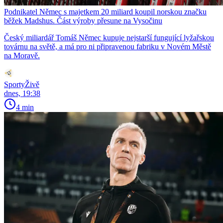
Podnikatel Němec s majetkem 20 miliard koupil norskou značku
běžek Madshus. Část výroby přesune na Vysočinu
Český miliardář Tomáš Němec kupuje nejstarší fungující lyžařskou
továrnu na světě, a má pro ni připravenou fabriku v Novém Městě
na Moravě.
SportyŽivě
dnes, 19:38
4 min