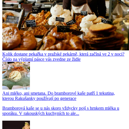
Kolik dostane pekařka v pražské pekárně, která začíná ve 2 v noci?
Číslo na výplatní pásce vás zvedne ze židle
Ani mléko, ani smetana. Do bramborové kaše patří 1 tekutina,
kterou Rakušanky používají po generace
Bramborová kaše se u nás skoro vždycky pojí s hrnkem mléka u
sporáku. V rakouských kuchyních to ale...