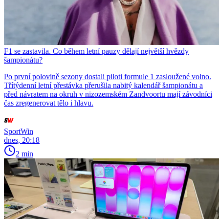
F1 se zastavila. Co během letní pauzy dělají největší hvězdy
šampionátu?
Po první polovině sezony dostali piloti formule 1 zasloužené volno.
Třítýdenní letní přestávka přerušila nabitý kalendář šampionátu a
před návratem na okruh v nizozemském Zandvoortu mají závodníci
čas zregenerovat tělo i hlavu.
SportWin
dnes, 20:18
2 min