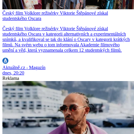
Český film Volklore režisérky Viktorie Štěpánové získal
studentského Oscara
Český film Volklore režisérky Viktorie Štěpánové získal
studentského Oscara v kategorii alternativních a experimentálních
snímků, a kvalifikoval se tak do klání o Oscary v kategorii krátkých
filmů. Na svém webu o tom informovala Akademie filmového
umění a věd, která vyznamenala celkem 12 studentských filmů.
Aktuálně.cz - Magazín
dnes, 20:20
Reklama