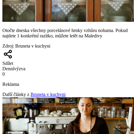
Otočte dneska všechny porcelánové hrnky vzhůru nohama. Pokud
najdete 1 konkrétní razítko, můžete letět na Maledivy
Zdroj
:
Bruneta v kuchyni
Sdílet
Denní
výzva
0
Reklama
Další články z
Bruneta v kuchyni