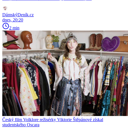
DámskýDeník.cz
dnes, 20:20
2 min
Český film Volklore režisérky Viktorie Štěpánové získal
studentského Oscara