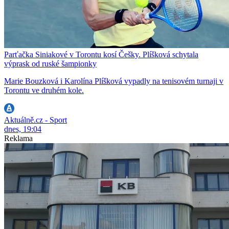
Parťačka Siniakové v Torontu kosí Češky. Plíšková schytala
výprask od ruské šampionky
Marie Bouzková i Karolína Plíšková vypadly na tenisovém turnaji v
Torontu ve druhém kole.
Aktuálně.cz - Sport
dnes, 19:04
Reklama