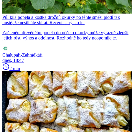
Půl kila popela a kostka droždí: okurky po téhle směsi plodí tak
hustě, že nestíháte sbírat. Recept starý sto let
Začlenění dřevěného popela do péče o okurky může výrazně zlepšit
jejich růst, výnos a odolnost. Rozhodně ho tedy neopomíjejte.
Chalupáři-Zahrádkáři
dnes, 18:47
2 min