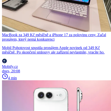
MacBook za 349 Kč měsíčně a iPhone 17 za polovinu ceny. Začal
pronájem, který nemá konkurenci
Mobil Pohotovost spustila pronájem Apple novinek od 349 Kč
měsíčně. Po skončení smlouvy ale zařízení nevlastníte, vracíte ho.
Mobify.cz
dnes, 20:08
4 min