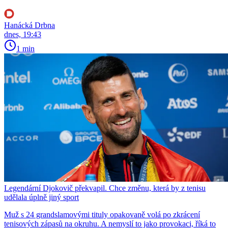
Hanácká Drbna
dnes, 19:43
1 min
Legendární Djokovič překvapil. Chce změnu, která by z tenisu
udělala úplně jiný sport
Muž s 24 grandslamovými tituly opakovaně volá po zkrácení
tenisových zápasů na okruhu. A nemyslí to jako provokaci, říká to