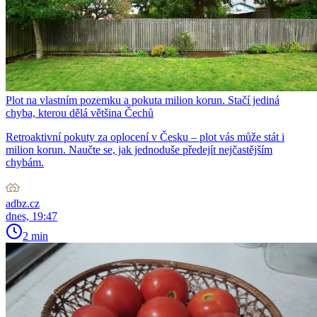
Plot na vlastním pozemku a pokuta milion korun. Stačí jediná
chyba, kterou dělá většina Čechů
Retroaktivní pokuty za oplocení v Česku – plot vás může stát i
milion korun. Naučte se, jak jednoduše předejít nejčastějším
chybám.
adbz.cz
dnes, 19:47
2 min