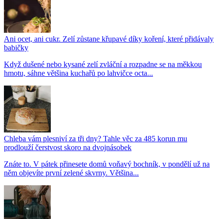
Ani ocet, ani cukr. Zelí zůstane křupavé díky koření, které přidávaly
babičky
Když dušené nebo kysané zelí zvláční a rozpadne se na měkkou
hmotu, sáhne většina kuchařů po lahvičce octa...
Chleba vám plesniví za tři dny? Tahle věc za 485 korun mu
prodlouží čerstvost skoro na dvojnásobek
Znáte to. V pátek přinesete domů voňavý bochník, v pondělí už na
něm objevíte první zelené skvrny. Většina...