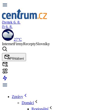
čtvrtek 6. 8.
čt 6. 8.
27°C
Internet
Firmy
Recepty
Slovníky
Přihlášení
Zprávy
Domácí
Regionální