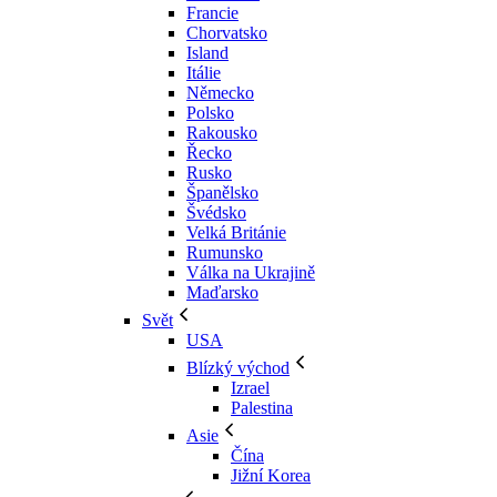
Francie
Chorvatsko
Island
Itálie
Německo
Polsko
Rakousko
Řecko
Rusko
Španělsko
Švédsko
Velká Británie
Rumunsko
Válka na Ukrajině
Maďarsko
Svět
USA
Blízký východ
Izrael
Palestina
Asie
Čína
Jižní Korea