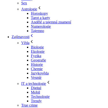
Sex
Astrologie
Horoskopy
Tarot a karty
Andělé a tajemná znamení
Numerologie
Tajemno
Zajímavosti
Věda
Biologie
Ekologie
Fyzika
Geografie
Historie
Chemie
Jazykověda
Vesmír
IT a technologie
Digital
Mobil
Technologie
Trendy
True crime