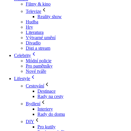
Filmy & kino
Televize
Reality show
Hudba
Hry
Literatura
Výtvarné umění
Divadlo
Digi a stream
Celebrity
Módní policie
Pro pamětníky
Nové tváře
Lifestyle
Cestování
Destinace
Rady na cesty
Bydlení
Interiery
Rady do domu
DIY
Pro kutily