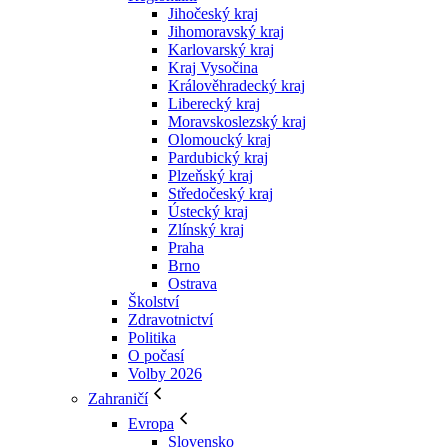
Jihočeský kraj
Jihomoravský kraj
Karlovarský kraj
Kraj Vysočina
Králověhradecký kraj
Liberecký kraj
Moravskoslezský kraj
Olomoucký kraj
Pardubický kraj
Plzeňský kraj
Středočeský kraj
Ústecký kraj
Zlínský kraj
Praha
Brno
Ostrava
Školství
Zdravotnictví
Politika
O počasí
Volby 2026
Zahraničí
Evropa
Slovensko