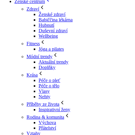
Ženské centrum
Zdraví
Ženské zdraví
Babiččina lékárna
Hubnutí
Duševní zdraví
Wellbeing
Fitness
Jóga a pilates
Módní trendy
Aktuální trendy
Doplňky
Krása
Péče o pleť
Péče o tělo
Vlasy
Nehty
Příběhy ze života
Inspirativní ženy
Rodina & komunita
Výchova
Přátelství
Vztahy