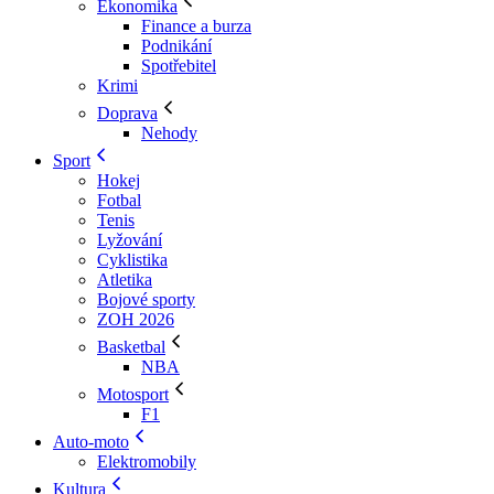
Ekonomika
Finance a burza
Podnikání
Spotřebitel
Krimi
Doprava
Nehody
Sport
Hokej
Fotbal
Tenis
Lyžování
Cyklistika
Atletika
Bojové sporty
ZOH 2026
Basketbal
NBA
Motosport
F1
Auto-moto
Elektromobily
Kultura