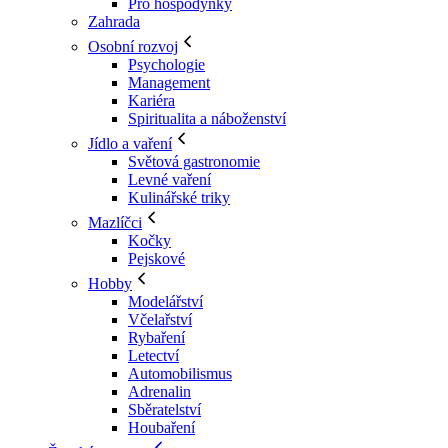
Pro hospodyňky
Zahrada
Osobní rozvoj
Psychologie
Management
Kariéra
Spiritualita a náboženství
Jídlo a vaření
Světová gastronomie
Levné vaření
Kulinářské triky
Mazlíčci
Kočky
Pejskové
Hobby
Modelářství
Včelařství
Rybaření
Letectví
Automobilismus
Adrenalin
Sběratelství
Houbaření