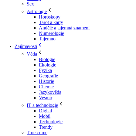
Sex
Astrologie
Horoskopy
Tarot a karty
Andělé a tajemná znamení
Numerologie
Tajemno
Zajímavosti
Věda
Biologie
Ekologie
Fyzika
Geografie
Historie
Chemie
Jazykověda
Vesmír
IT a technologie
Digital
Mobil
Technologie
Trendy
True crime