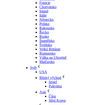
Francie
Chorvatsko
Island
Itálie
Německo
Polsko
Rakousko
Řecko
Rusko
Španělsko
Švédsko
Velká Británie
Rumunsko
Válka na Ukrajině
Maďarsko
Svět
USA
Blízký východ
Izrael
Palestina
Asie
Čína
Jižní Korea