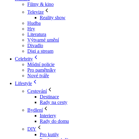
Filmy & kino
Televize
Reality show
Hudba
Hry
Literatura
Výtvarné umění
Divadlo
Digi a stream
Celebrity
Módní policie
Pro pamětníky
Nové tváře
Lifestyle
Cestování
Destinace
Rady na cesty
Bydlení
Interiery
Rady do domu
DIY
Pro kutily