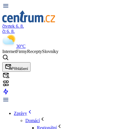
čtvrtek 6. 8.
čt 6. 8.
30°C
Internet
Firmy
Recepty
Slovníky
Přihlášení
Zprávy
Domácí
Regionální