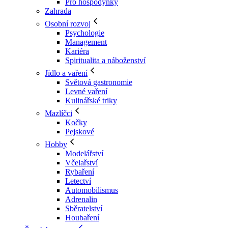
Pro hospodyňky
Zahrada
Osobní rozvoj
Psychologie
Management
Kariéra
Spiritualita a náboženství
Jídlo a vaření
Světová gastronomie
Levné vaření
Kulinářské triky
Mazlíčci
Kočky
Pejskové
Hobby
Modelářství
Včelařství
Rybaření
Letectví
Automobilismus
Adrenalin
Sběratelství
Houbaření