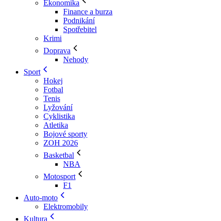
Ekonomika
Finance a burza
Podnikání
Spotřebitel
Krimi
Doprava
Nehody
Sport
Hokej
Fotbal
Tenis
Lyžování
Cyklistika
Atletika
Bojové sporty
ZOH 2026
Basketbal
NBA
Motosport
F1
Auto-moto
Elektromobily
Kultura