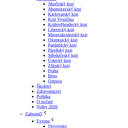
Jihočeský kraj
Jihomoravský kraj
Karlovarský kraj
Kraj Vysočina
Králověhradecký kraj
Liberecký kraj
Moravskoslezský kraj
Olomoucký kraj
Pardubický kraj
Plzeňský kraj
Středočeský kraj
Ústecký kraj
Zlínský kraj
Praha
Brno
Ostrava
Školství
Zdravotnictví
Politika
O počasí
Volby 2026
Zahraničí
Evropa
Slovensko