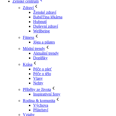
Ženské centrum
Zdraví
Ženské zdraví
Babiččina lékárna
Hubnutí
Duševní zdraví
Wellbeing
Fitness
Jóga a pilates
Módní trendy
Aktuální trendy
Doplňky
Krása
Péče o pleť
Péče o tělo
Vlasy
Nehty
Příběhy ze života
Inspirativní ženy
Rodina & komunita
Výchova
Přátelství
Vztahy