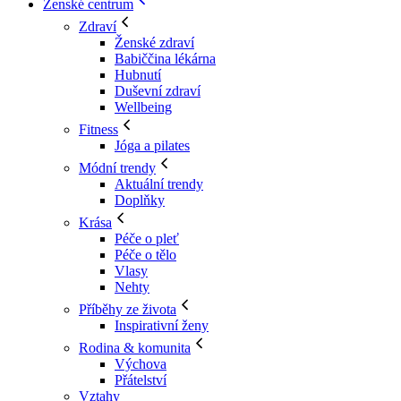
Ženské centrum
Zdraví
Ženské zdraví
Babiččina lékárna
Hubnutí
Duševní zdraví
Wellbeing
Fitness
Jóga a pilates
Módní trendy
Aktuální trendy
Doplňky
Krása
Péče o pleť
Péče o tělo
Vlasy
Nehty
Příběhy ze života
Inspirativní ženy
Rodina & komunita
Výchova
Přátelství
Vztahy