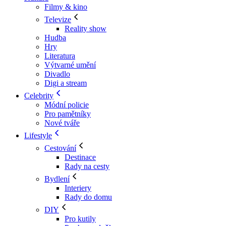
Filmy & kino
Televize
Reality show
Hudba
Hry
Literatura
Výtvarné umění
Divadlo
Digi a stream
Celebrity
Módní policie
Pro pamětníky
Nové tváře
Lifestyle
Cestování
Destinace
Rady na cesty
Bydlení
Interiery
Rady do domu
DIY
Pro kutily