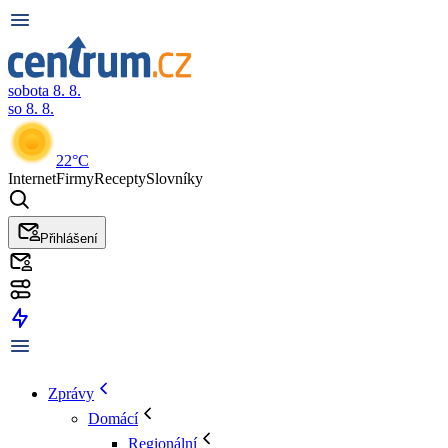
sobota 8. 8.
so 8. 8.
22°C
Internet
Firmy
Recepty
Slovníky
Přihlášení
Zprávy
Domácí
Regionální