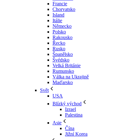
Francie
Chorvatsko
Island
Itálie
Německo
Polsko
Rakousko
Řecko
Rusko
Španělsko
Švédsko
Velká Británie
Rumunsko
Válka na Ukrajině
Maďarsko
Svět
USA
Blízký východ
Izrael
Palestina
Asie
Čína
Jižní Korea