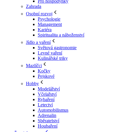
Pro hospodyňky
Zahrada
Osobní rozvoj
Psychologie
Management
Kariéra
Spiritualita a náboženství
Jídlo a vaření
Světová gastronomie
Levné vaření
Kulinářské triky
Mazlíčci
Kočky
Pejskové
Hobby
Modelářství
Včelařství
Rybaření
Letectví
Automobilismus
Adrenalin
Sběratelství
Houbaření