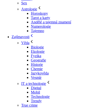
Sex
Astrologie
Horoskopy
Tarot a karty
Andělé a tajemná znamení
Numerologie
Tajemno
Zajímavosti
Věda
Biologie
Ekologie
Fyzika
Geografie
Historie
Chemie
Jazykověda
Vesmír
IT a technologie
Digital
Mobil
Technologie
Trendy
True crime