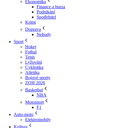
Ekonomika
Finance a burza
Podnikání
Spotřebitel
Krimi
Doprava
Nehody
Sport
Hokej
Fotbal
Tenis
Lyžování
Cyklistika
Atletika
Bojové sporty
ZOH 2026
Basketbal
NBA
Motosport
F1
Auto-moto
Elektromobily
Kultura