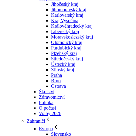
Jihočeský kraj
Jihomoravský kraj
Karlovarský kraj
Kraj Vysočina
Králověhradecký kraj
Liberecký kraj
Moravskoslezský kraj
Olomoucký kraj
Pardubický kraj
Plzeňský kraj
Středočeský kraj
Ústecký kraj
Zlínský kraj
Praha
Brno
Ostrava
Školství
Zdravotnictví
Politika
O počasí
Volby 2026
Zahraničí
Evropa
Slovensko