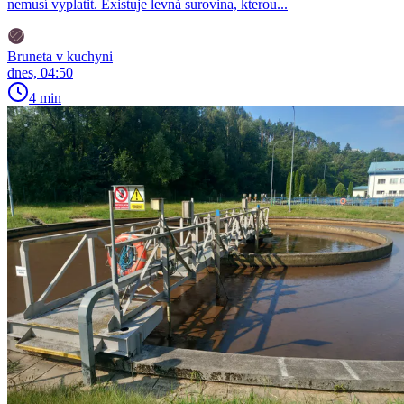
nemusí vyplatit. Existuje levná surovina, kterou...
Bruneta v kuchyni
dnes, 04:50
4 min