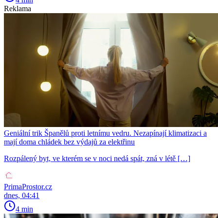
Reklama
Geniální trik Španělů proti letnímu vedru. Nezapínají klimatizaci a
mají doma chládek bez výdajů za elektřinu
Rozpálený byt, ve kterém se v noci nedá spát, zná v létě […]
PrimaProstor.cz
dnes, 04:41
4 min