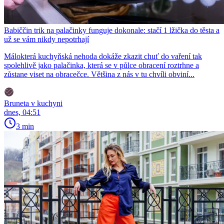
Babiččin trik na palačinky funguje dokonale: stačí 1 lžička do těsta a
už se vám nikdy nepotrhají
Málokterá kuchyňská nehoda dokáže zkazit chuť do vaření tak
spolehlivě jako palačinka, která se v půlce obracení roztrhne a
zůstane viset na obracečce. Většina z nás v tu chvíli obviní...
Bruneta v kuchyni
dnes, 04:51
3 min