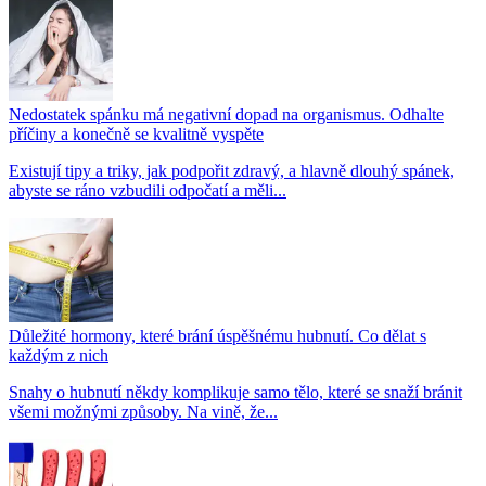
Nedostatek spánku má negativní dopad na organismus. Odhalte
příčiny a konečně se kvalitně vyspěte
Existují tipy a triky, jak podpořit zdravý, a hlavně dlouhý spánek,
abyste se ráno vzbudili odpočatí a měli...
Důležité hormony, které brání úspěšnému hubnutí. Co dělat s
každým z nich
Snahy o hubnutí někdy komplikuje samo tělo, které se snaží bránit
všemi možnými způsoby. Na vině, že...