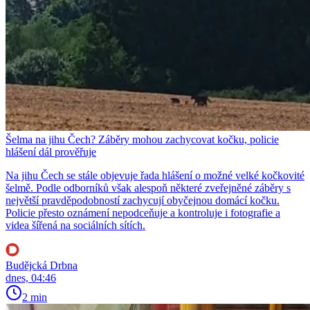
Šelma na jihu Čech? Záběry mohou zachycovat kočku, policie
hlášení dál prověřuje
Na jihu Čech se stále objevuje řada hlášení o možné velké kočkovité
šelmě. Podle odborníků však alespoň některé zveřejněné záběry s
největší pravděpodobností zachycují obyčejnou domácí kočku.
Policie přesto oznámení nepodceňuje a kontroluje i fotografie a
videa šířená na sociálních sítích.
Budějcká Drbna
dnes, 04:46
2 min