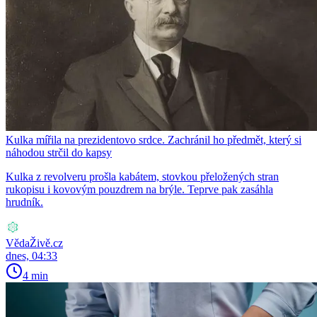
Kulka mířila na prezidentovo srdce. Zachránil ho předmět, který si
náhodou strčil do kapsy
Kulka z revolveru prošla kabátem, stovkou přeložených stran
rukopisu i kovovým pouzdrem na brýle. Teprve pak zasáhla
hrudník.
VědaŽivě.cz
dnes, 04:33
4 min