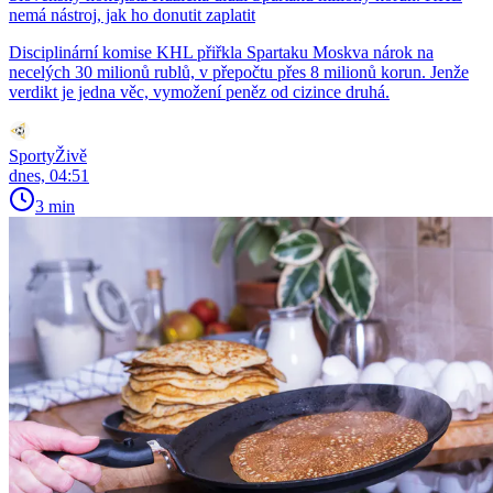
nemá nástroj, jak ho donutit zaplatit
Disciplinární komise KHL přiřkla Spartaku Moskva nárok na
necelých 30 milionů rublů, v přepočtu přes 8 milionů korun. Jenže
verdikt je jedna věc, vymožení peněz od cizince druhá.
SportyŽivě
dnes, 04:51
3 min