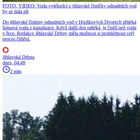
FOTO, VIDEO: Voda vytékající z jihlavské čističky odpadních vod
by se dala pít
Do jihlavské čistírny odpadních vod v Hruškových Dvorech přitéká
špinavá voda z kanalizace. Když další den odtéká, je čistší než voda
v řece. Redakce Jihlavské Drbny měla možnost si prohlédnout celý
proces čištění.
Jihlavská Drbna
dnes, 04:49
2 min