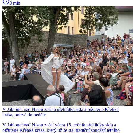
3 min
V Jablonci nad Nisou začala přehlídka skla a bižuterie Křehká
krása, potrvá do neděle
V Jablonci nad Nisou začal včera 15. ročník přehlídky skla a
bižuterie Křehká krása, který už se stal tradiční součástí letního