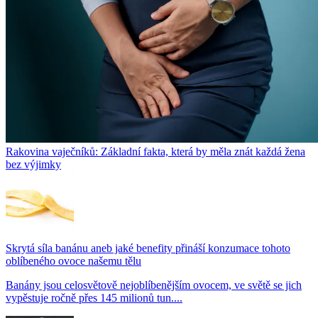
Rakovina vaječníků: Základní fakta, která by měla znát každá žena
bez výjimky
Skrytá síla banánu aneb jaké benefity přináší konzumace tohoto
oblíbeného ovoce našemu tělu
Banány jsou celosvětově nejoblíbenějším ovocem, ve světě se jich
vypěstuje ročně přes 145 milionů tun....