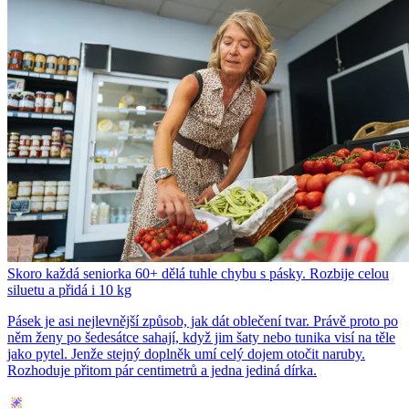
Skoro každá seniorka 60+ dělá tuhle chybu s pásky. Rozbije celou
siluetu a přidá i 10 kg
Pásek je asi nejlevnější způsob, jak dát oblečení tvar. Právě proto po
něm ženy po šedesátce sahají, když jim šaty nebo tunika visí na těle
jako pytel. Jenže stejný doplněk umí celý dojem otočit naruby.
Rozhoduje přitom pár centimetrů a jedna jediná dírka.