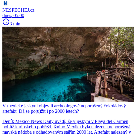
NESPECHEJ.cz
dnes, 05:00
3 min
V mexické jeskyni objevili archeologové neporušený čokoládový
artefakt. Dá se po(u)žít i po 2000 letech?
Deník Mexico News Daily uvádí, že v jeskyni v Playa del Carmen
poblíž karibského pobřeží jižního Mexika byla nalezena neporušená
mayská nádoba s odhadovaným stářím 2000 let. Artefakt nalezený v