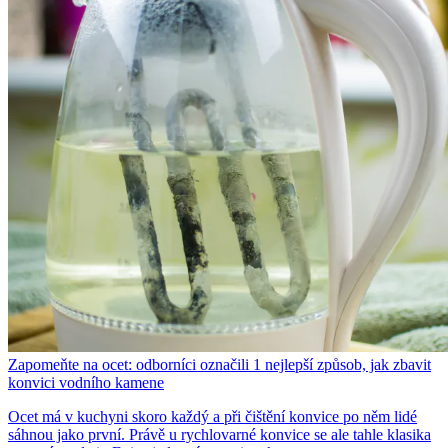
Zapomeňte na ocet: odborníci označili 1 nejlepší způsob, jak zbavit
konvici vodního kamene
Ocet má v kuchyni skoro každý a při čištění konvice po něm lidé
sáhnou jako první. Právě u rychlovarné konvice se ale tahle klasika