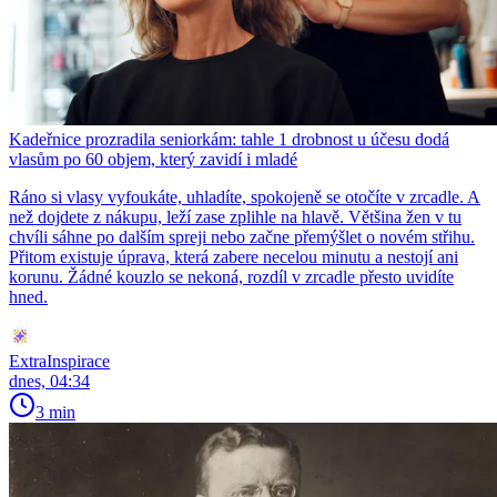
Kadeřnice prozradila seniorkám: tahle 1 drobnost u účesu dodá
vlasům po 60 objem, který zavidí i mladé
Ráno si vlasy vyfoukáte, uhladíte, spokojeně se otočíte v zrcadle. A
než dojdete z nákupu, leží zase zplihle na hlavě. Většina žen v tu
chvíli sáhne po dalším spreji nebo začne přemýšlet o novém střihu.
Přitom existuje úprava, která zabere necelou minutu a nestojí ani
korunu. Žádné kouzlo se nekoná, rozdíl v zrcadle přesto uvidíte
hned.
ExtraInspirace
dnes, 04:34
3 min