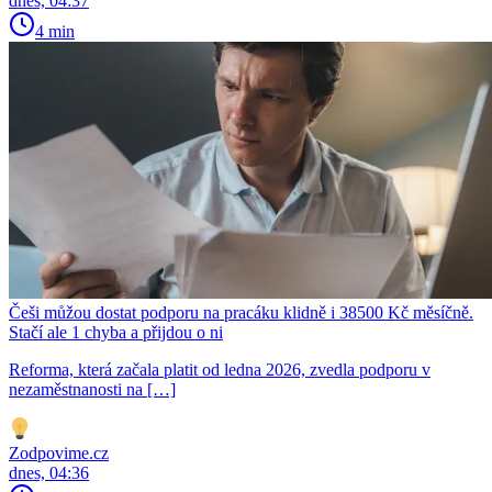
dnes, 04:37
4 min
Češi můžou dostat podporu na pracáku klidně i 38500 Kč měsíčně.
Stačí ale 1 chyba a přijdou o ni
Reforma, která začala platit od ledna 2026, zvedla podporu v
nezaměstnanosti na […]
Zodpovime.cz
dnes, 04:36