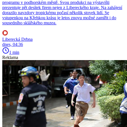
programu v podhorském městě. Svou produkci na výstavišti
prezentuje pět desítek firem nejen z Libereckého kraje. Na zahájení
dorazilo navzdory tropickému počasí několik stovek lidí. Se
vstupenkou na Křehkou krásu je letos znovu možné zamířit i do
sousedního sklářského muzea.
Liberecká Drbna
dnes, 04:36
1 min
Reklama