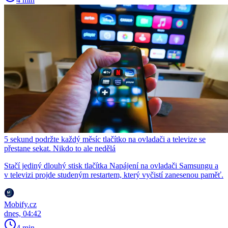
5 sekund podržte každý měsíc tlačítko na ovladači a televize se
přestane sekat. Nikdo to ale nedělá
Stačí jediný dlouhý stisk tlačítka Napájení na ovladači Samsungu a
v televizi projde studeným restartem, který vyčistí zanesenou paměť.
Mobify.cz
dnes, 04:42
4 min