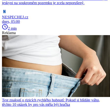
jeskyni na soukromém pozemku je zcela neporušený.
NESPECHEJ.cz
dnes, 05:00
2 min
Reklama
Test znalostí o rizicích rychlého hubnutí: Pokud si hlídáte váhu,
těchto 10 otázek by pro vás měla být hračka