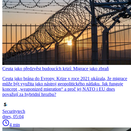
Ceuta jako předzvěst budoucích krizí: Migrace jako zbraň
Ceuta jako brána do Evropy. Krize v roce 2021 ukázala, že migrace
může být využita jako nástroj geopolitického nátlaku. Jak funguje
koncept „weaponized migration“ a proč jej NATO i EU dnes
považují za hybridní hrozbu?
Securitytech
dnes, 05:04
4 min