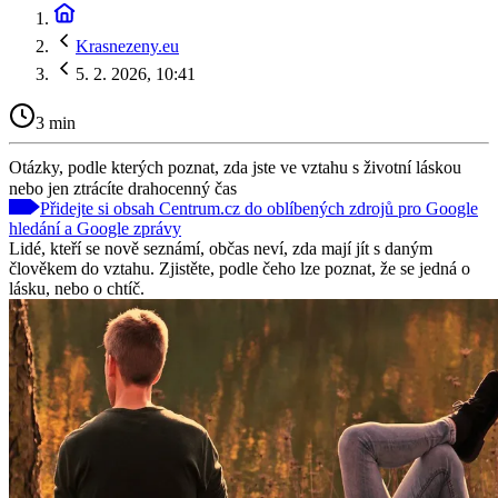
Krasnezeny.eu
5. 2. 2026, 10:41
3 min
Otázky, podle kterých poznat, zda jste ve vztahu s životní láskou
nebo jen ztrácíte drahocenný čas
Přidejte si obsah Centrum.cz do oblíbených zdrojů pro Google
hledání a Google zprávy
Lidé, kteří se nově seznámí, občas neví, zda mají jít s daným
člověkem do vztahu. Zjistěte, podle čeho lze poznat, že se jedná o
lásku, nebo o chtíč.