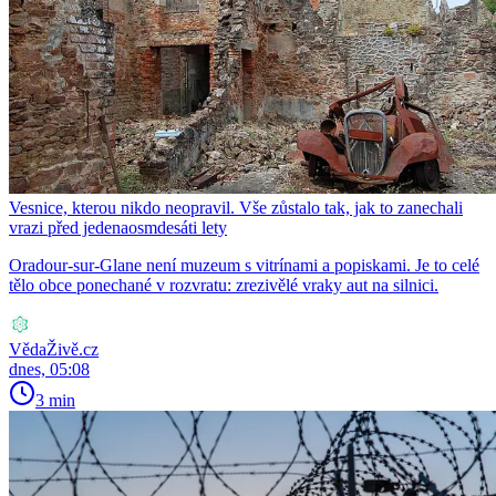
Vesnice, kterou nikdo neopravil. Vše zůstalo tak, jak to zanechali
vrazi před jedenaosmdesáti lety
Oradour-sur-Glane není muzeum s vitrínami a popiskami. Je to celé
tělo obce ponechané v rozvratu: zrezivělé vraky aut na silnici.
VědaŽivě.cz
dnes, 05:08
3 min