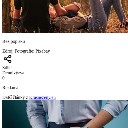
Bez popisku
Zdroj
:
Fotografie: Pixabay
Sdílet
Denní
výzva
0
Reklama
Další články z
Krasnezeny.eu