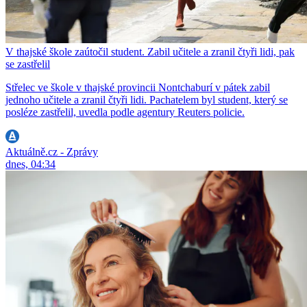
V thajské škole zaútočil student. Zabil učitele a zranil čtyři lidi, pak
se zastřelil
Střelec ve škole v thajské provincii Nontchaburí v pátek zabil
jednoho učitele a zranil čtyři lidi. Pachatelem byl student, který se
posléze zastřelil, uvedla podle agentury Reuters policie.
Aktuálně.cz - Zprávy
dnes, 04:34