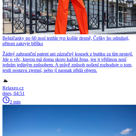
Belgičanky po 60 nosí tenhle typ košile denně, Češky ho odmítají,
přitom zakryje bříško
Žádný zahraniční patent ani zázračný kousek z butiku za tím nestojí.
Jde o věc, kterou má doma skoro každá žena, jen ji většinou nosí
jedním jediným způsobem. A právě způsob nošení rozhoduje o tom,
jestli postavu zjemní, nebo jí naopak přidá objem.
Relaxeo.cz
dnes, 04:51
2 min