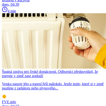
Bruneta v kuchyni
dnes, 04:39
4 min
Špatná zpráva pro české domácnosti. Odborníci předpovídají, že
energie v zimě zase podraží
Venku panuje léto a topení řeší málokdo. Jenže teplo, které si v zimě
pustíme z radiátoru nebo plynového...
FVE.info