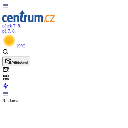
pátek 7. 8.
pá 7. 8.
19°C
Přihlášení
Reklama