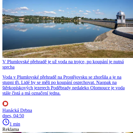
V Plumlovské přehradě je už voda na trojce, po koupání je nutná
sprcha
Voda v Plumlovské přehradě na Prostějovsku se zhoršila a je na
stupni tři. Lidé by se měli po koupání osprchovat. Naopak na
štěrkopískových jezerech Poděbrady nedaleko Olomouce je voda
stále čistá a má označení jedna.
Hanácká Drbna
dnes, 04:50
1 min
Reklama