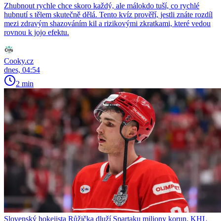
Zhubnout rychle chce skoro každý, ale málokdo tuší, co rychlé
hubnutí s tělem skutečně dělá. Tento kvíz prověří, jestli znáte rozdíl
mezi zdravým shazováním kil a rizikovými zkratkami, které vedou
rovnou k jojo efektu.
Cooky.cz
dnes, 04:54
2 min
Slovenský hokejista Růžička dluží Spartaku miliony korun. KHL