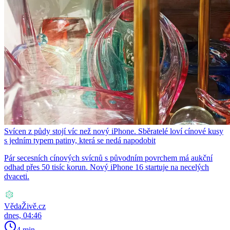
Svícen z půdy stojí víc než nový iPhone. Sběratelé loví cínové kusy
s jedním typem patiny, která se nedá napodobit
Pár secesních cínových svícnů s původním povrchem má aukční
odhad přes 50 tisíc korun. Nový iPhone 16 startuje na necelých
dvaceti.
VědaŽivě.cz
dnes, 04:46
4 min