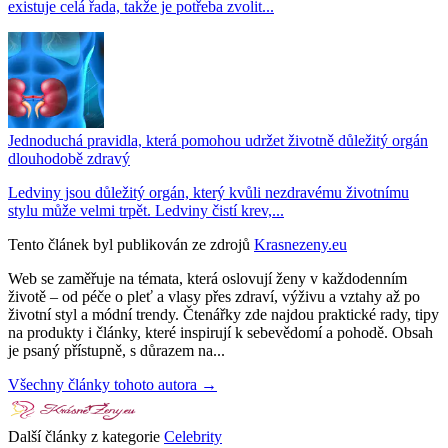
existuje celá řada, takže je potřeba zvolit...
Jednoduchá pravidla, která pomohou udržet životně důležitý orgán
dlouhodobě zdravý
Ledviny jsou důležitý orgán, který kvůli nezdravému životnímu
stylu může velmi trpět. Ledviny čistí krev,...
Tento článek byl publikován ze zdrojů
Krasnezeny.eu
Web se zaměřuje na témata, která oslovují ženy v každodenním
životě – od péče o pleť a vlasy přes zdraví, výživu a vztahy až po
životní styl a módní trendy. Čtenářky zde najdou praktické rady, tipy
na produkty i články, které inspirují k sebevědomí a pohodě. Obsah
je psaný přístupně, s důrazem na...
Všechny články tohoto autora →
Další články z kategorie
Celebrity