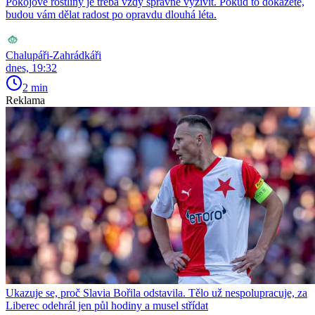
Pokojové rostliny je třeba vždy správně vyživit. Pokud to dokážete,
budou vám dělat radost po opravdu dlouhá léta.
Chalupáři-Zahrádkáři
dnes, 19:32
2 min
Reklama
Ukazuje se, proč Slavia Bořila odstavila. Tělo už nespolupracuje, za
Liberec odehrál jen půl hodiny a musel střídat