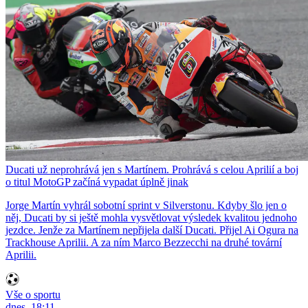
Ducati už neprohrává jen s Martínem. Prohrává s celou Aprilií a boj
o titul MotoGP začíná vypadat úplně jinak
Jorge Martín vyhrál sobotní sprint v Silverstonu. Kdyby šlo jen o
něj, Ducati by si ještě mohla vysvětlovat výsledek kvalitou jednoho
jezdce. Jenže za Martínem nepřijela další Ducati. Přijel Ai Ogura na
Trackhouse Aprilii. A za ním Marco Bezzecchi na druhé tovární
Aprilii.
Vše o sportu
dnes, 18:11