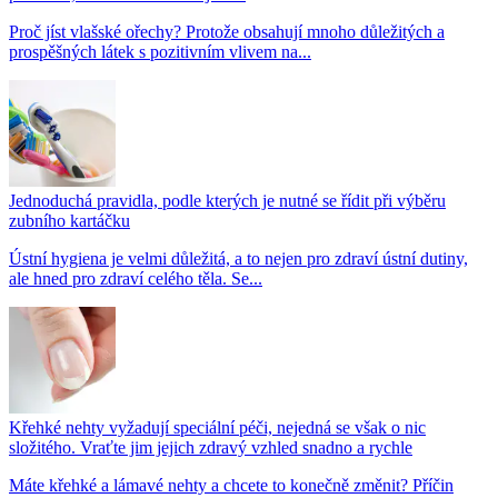
Proč jíst vlašské ořechy? Protože obsahují mnoho důležitých a
prospěšných látek s pozitivním vlivem na...
Jednoduchá pravidla, podle kterých je nutné se řídit při výběru
zubního kartáčku
Ústní hygiena je velmi důležitá, a to nejen pro zdraví ústní dutiny,
ale hned pro zdraví celého těla. Se...
Křehké nehty vyžadují speciální péči, nejedná se však o nic
složitého. Vraťte jim jejich zdravý vzhled snadno a rychle
Máte křehké a lámavé nehty a chcete to konečně změnit? Příčin