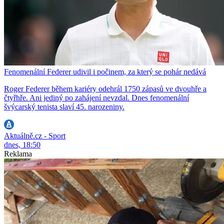
Fenomenální Federer udivil i počinem, za který se pohár nedává
Roger Federer během kariéry odehrál 1750 zápasů ve dvouhře a
čtyřhře. Ani jediný po zahájení nevzdal. Dnes fenomenální
švýcarský tenista slaví 45. narozeniny.
Aktuálně.cz - Sport
dnes, 18:50
Reklama