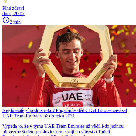
Plné zdraví
dnes, 20:07
2 min
Nejdůležitější podpis roku? Pogačarův dědic Del Toro se zavázal
UAE Team Emirates až do roku 2031
Vypadá to, že v týmu UAE Team Emirates už vědí, kdo jednou
převezme štafetu po slovinském stroji na vítězství Tadeji