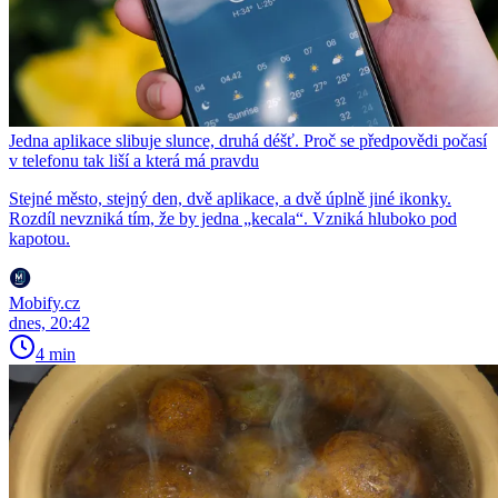
Jedna aplikace slibuje slunce, druhá déšť. Proč se předpovědi počasí
v telefonu tak liší a která má pravdu
Stejné město, stejný den, dvě aplikace, a dvě úplně jiné ikonky.
Rozdíl nevzniká tím, že by jedna „kecala“. Vzniká hluboko pod
kapotou.
Mobify.cz
dnes, 20:42
4 min