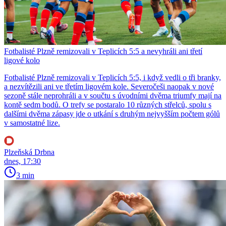
Fotbalisté Plzně remizovali v Teplicích 5:5 a nevyhráli ani třetí
ligové kolo
Fotbalisté Plzně remizovali v Teplicích 5:5, i když vedli o tři branky,
a nezvítězili ani ve třetím ligovém kole. Severočeši naopak v nové
sezoně stále neprohráli a v součtu s úvodními dvěma triumfy mají na
kontě sedm bodů. O trefy se postaralo 10 různých střelců, spolu s
dalšími dvěma zápasy jde o utkání s druhým nejvyšším počtem gólů
v samostatné lize.
Plzeňská Drbna
dnes, 17:30
3 min