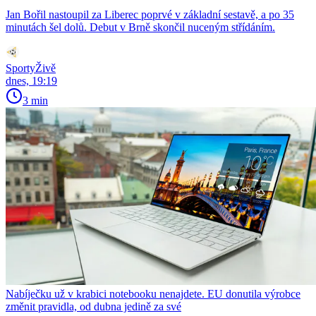
Jan Bořil nastoupil za Liberec poprvé v základní sestavě, a po 35
minutách šel dolů. Debut v Brně skončil nuceným střídáním.
SportyŽivě
dnes, 19:19
3 min
Nabíječku už v krabici notebooku nenajdete. EU donutila výrobce
změnit pravidla, od dubna jedině za své