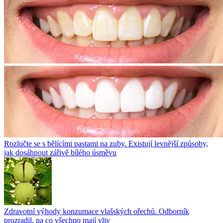
Rozlučte se s bělícími pastami na zuby. Existují levnější způsoby,
jak dosáhnout zářivě bílého úsměvu
Zdravotní výhody konzumace vlašských ořechů. Odborník
prozradil, na co všechno mají vliv