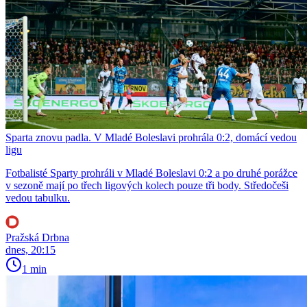
Sparta znovu padla. V Mladé Boleslavi prohrála 0:2, domácí vedou
ligu
Fotbalisté Sparty prohráli v Mladé Boleslavi 0:2 a po druhé porážce
v sezoně mají po třech ligových kolech pouze tři body. Středočeši
vedou tabulku.
Pražská Drbna
dnes, 20:15
1 min