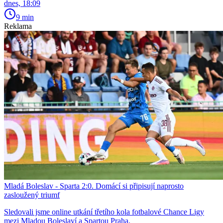
dnes, 18:09
9 min
Reklama
Mladá Boleslav - Sparta 2:0. Domácí si připisují naprosto
zasloužený triumf
Sledovali jsme online utkání třetího kola fotbalové Chance Ligy
mezi Mladou Boleslaví a Spartou Praha.