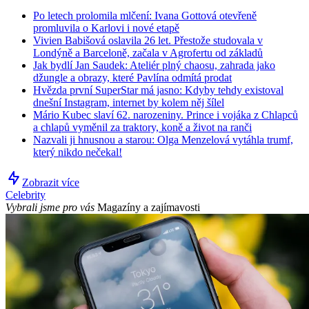
Po letech prolomila mlčení: Ivana Gottová otevřeně
promluvila o Karlovi i nové etapě
Vivien Babišová oslavila 26 let. Přestože studovala v
Londýně a Barceloně, začala v Agrofertu od základů
Jak bydlí Jan Saudek: Ateliér plný chaosu, zahrada jako
džungle a obrazy, které Pavlína odmítá prodat
Hvězda první SuperStar má jasno: Kdyby tehdy existoval
dnešní Instagram, internet by kolem něj šílel
Mário Kubec slaví 62. narozeniny. Prince i vojáka z Chlapců
a chlapů vyměnil za traktory, koně a život na ranči
Nazvali ji hnusnou a starou: Olga Menzelová vytáhla trumf,
který nikdo nečekal!
Zobrazit více
Celebrity
Vybrali jsme pro vás
Magazíny a zajímavosti