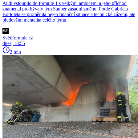
Audi vstoupilo do formule 1 s velkými ambicemi a jeho příchod
znamenal pro bývalý tým Sauber zásadní změnu. Podle Gabriela
Bortoleta se proměnila nejen finanční situace a technické zázemí, ale
především mentalita celého týmu.
SvětFormule.cz
dnes, 18:55
2 min