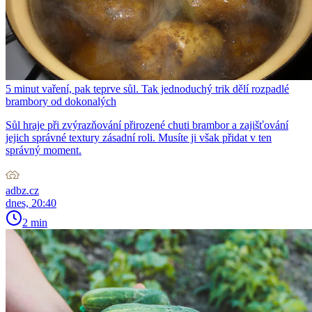
5 minut vaření, pak teprve sůl. Tak jednoduchý trik dělí rozpadlé
brambory od dokonalých
Sůl hraje při zvýrazňování přirozené chuti brambor a zajišťování
jejich správné textury zásadní roli. Musíte ji však přidat v ten
správný moment.
adbz.cz
dnes, 20:40
2 min