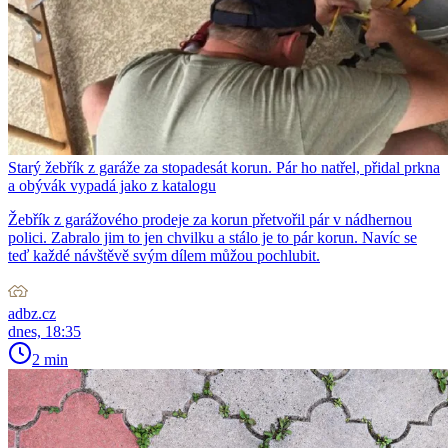
Starý žebřík z garáže za stopadesát korun. Pár ho natřel, přidal prkna
a obývák vypadá jako z katalogu
Žebřík z garážového prodeje za korun přetvořil pár v nádhernou
polici. Zabralo jim to jen chvilku a stálo je to pár korun. Navíc se
teď každé návštěvě svým dílem můžou pochlubit.
adbz.cz
dnes, 18:35
2 min