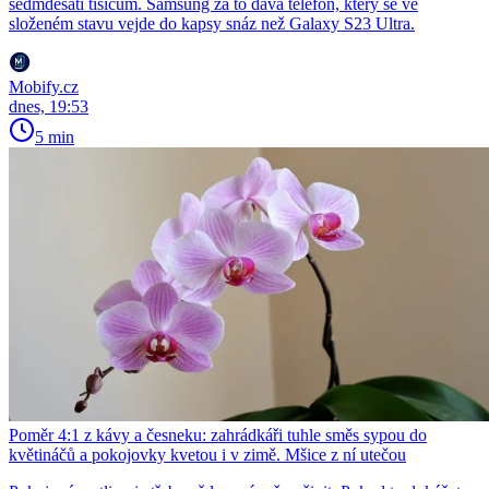
sedmdesáti tisícům. Samsung za to dává telefon, který se ve
složeném stavu vejde do kapsy snáz než Galaxy S23 Ultra.
Mobify.cz
dnes, 19:53
5 min
Poměr 4:1 z kávy a česneku: zahrádkáři tuhle směs sypou do
květináčů a pokojovky kvetou i v zimě. Mšice z ní utečou