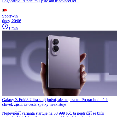
Pogačarovi. A není mu ještě ani třiadvacet let...
SportWin
dnes, 20:06
1 min
Galaxy Z Fold8 Ultra stojí jmění, ale stojí za to. Po pár hodinách
člověk zjistí, že cesta zpátky neexistuje
Nejlevnější varianta startuje na 53 999 Kč, ta nejdražší se blíží