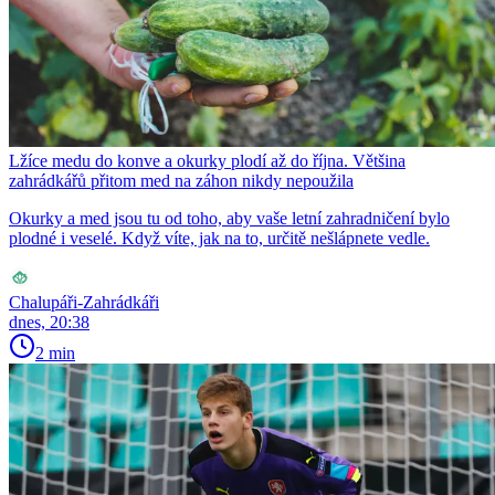
Lžíce medu do konve a okurky plodí až do října. Většina
zahrádkářů přitom med na záhon nikdy nepoužila
Okurky a med jsou tu od toho, aby vaše letní zahradničení bylo
plodné i veselé. Když víte, jak na to, určitě nešlápnete vedle.
Chalupáři-Zahrádkáři
dnes, 20:38
2 min