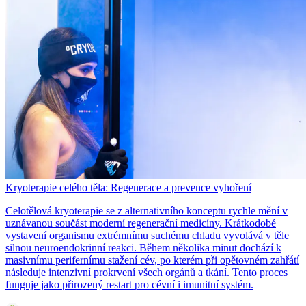
Kryoterapie celého těla: Regenerace a prevence vyhoření
Celotělová kryoterapie se z alternativního konceptu rychle mění v
uznávanou součást moderní regenerační medicíny. Krátkodobé
vystavení organismu extrémnímu suchému chladu vyvolává v těle
silnou neuroendokrinní reakci. Během několika minut dochází k
masivnímu perifernímu stažení cév, po kterém při opětovném zahřátí
následuje intenzivní prokrvení všech orgánů a tkání. Tento proces
funguje jako přirozený restart pro cévní i imunitní systém.