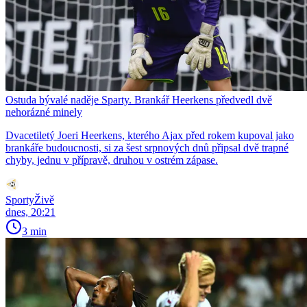
Ostuda bývalé naděje Sparty. Brankář Heerkens předvedl dvě
nehorázné minely
Dvacetiletý Joeri Heerkens, kterého Ajax před rokem kupoval jako
brankáře budoucnosti, si za šest srpnových dnů připsal dvě trapné
chyby, jednu v přípravě, druhou v ostrém zápase.
SportyŽivě
dnes, 20:21
3 min