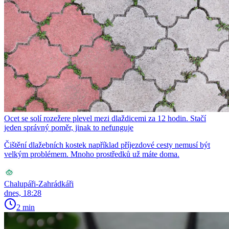
Ocet se solí rozežere plevel mezi dlaždicemi za 12 hodin. Stačí
jeden správný poměr, jinak to nefunguje
Čištění dlažebních kostek například příjezdové cesty nemusí být
velkým problémem. Mnoho prostředků už máte doma.
Chalupáři-Zahrádkáři
dnes, 18:28
2 min