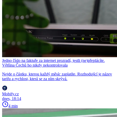
Jedno číslo na faktuře za internet prozradí, jestli (ne)přeplácíte.
Většina Čechů ho nikdy nekontrolovala
Nejde o částku, kterou každý měsíc zaplatíte. Rozhodující je název
tarifu a rychlost, která se za ním skrývá.
Mobify.cz
dnes, 18:14
4 min