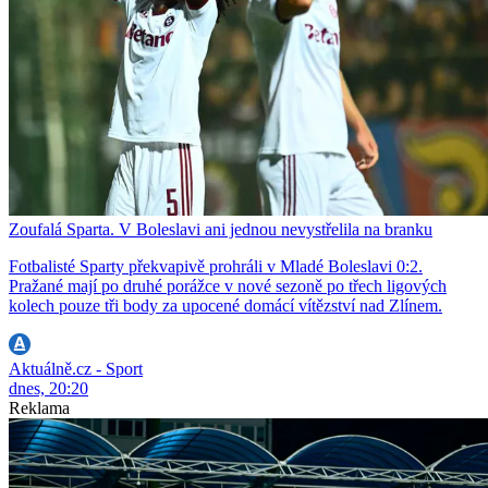
Zoufalá Sparta. V Boleslavi ani jednou nevystřelila na branku
Fotbalisté Sparty překvapivě prohráli v Mladé Boleslavi 0:2.
Pražané mají po druhé porážce v nové sezoně po třech ligových
kolech pouze tři body za upocené domácí vítězství nad Zlínem.
Aktuálně.cz - Sport
dnes, 20:20
Reklama