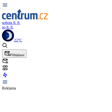
sobota 8. 8.
so 8. 8.
22°C
Přihlášení
Reklama