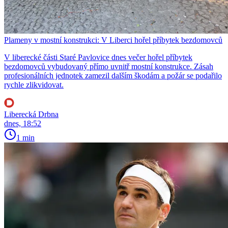
Plameny v mostní konstrukci: V Liberci hořel příbytek bezdomovců
V liberecké části Staré Pavlovice dnes večer hořel příbytek
bezdomovců vybudovaný přímo uvnitř mostní konstrukce. Zásah
profesionálních jednotek zamezil dalším škodám a požár se podařilo
rychle zlikvidovat.
Liberecká Drbna
dnes, 18:52
1 min