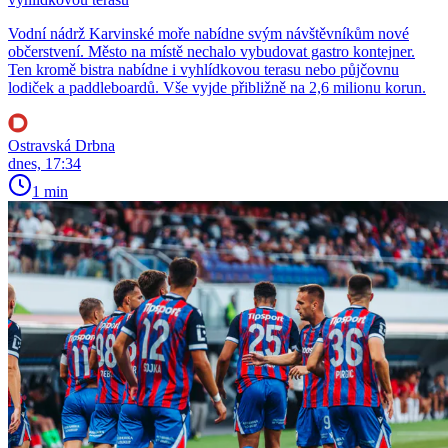
Vodní nádrž Karvinské moře nabídne svým návštěvníkům nové
občerstvení. Město na místě nechalo vybudovat gastro kontejner.
Ten kromě bistra nabídne i vyhlídkovou terasu nebo půjčovnu
lodiček a paddleboardů. Vše vyjde přibližně na 2,6 milionu korun.
Ostravská Drbna
dnes, 17:34
1 min