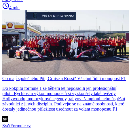
4 min
Co mají společného Pitt, Cruise a Rossi? Všichni řídili monopost F1
Do kokpitu formule 1 se během let neposadili jen profesionální
piloti. Rychlost a výkon monopostů si vyzkoušely také hvězdy
Hollywoodu, motocyklové legendy, rallyoví šampioni nebo úspěšní
závodníci z jiných disciplín. Podívejte se na známé osobnosti, které
dostaly jedinečnou příležitost usednout za volant monopostu F1.
SvětFormule.cz