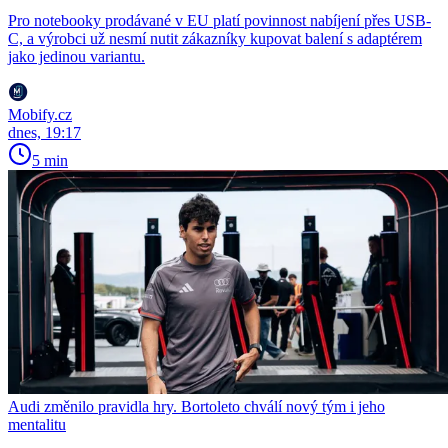
Pro notebooky prodávané v EU platí povinnost nabíjení přes USB-
C, a výrobci už nesmí nutit zákazníky kupovat balení s adaptérem
jako jedinou variantu.
Mobify.cz
dnes, 19:17
5 min
Audi změnilo pravidla hry. Bortoleto chválí nový tým i jeho
mentalitu