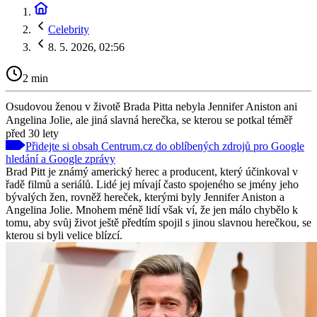
Celebrity
8. 5. 2026, 02:56
2 min
Osudovou ženou v životě Brada Pitta nebyla Jennifer Aniston ani
Angelina Jolie, ale jiná slavná herečka, se kterou se potkal téměř
před 30 lety
Přidejte si obsah Centrum.cz do oblíbených zdrojů pro Google
hledání a Google zprávy
Brad Pitt je známý americký herec a producent, který účinkoval v
řadě filmů a seriálů. Lidé jej mívají často spojeného se jmény jeho
bývalých žen, rovněž hereček, kterými byly Jennifer Aniston a
Angelina Jolie. Mnohem méně lidí však ví, že jen málo chybělo k
tomu, aby svůj život ještě předtím spojil s jinou slavnou herečkou, se
kterou si byli velice blízcí.