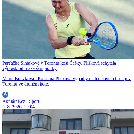
Parťačka Siniakové v Torontu kosí Češky. Plíšková schytala
výprask od ruské šampionky
Marie Bouzková i Karolína Plíšková vypadly na tenisovém turnaji v
Torontu ve druhém kole.
Aktuálně.cz - Sport
5. 8. 2026, 19:04