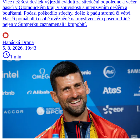
Více než šest desítek výjezdů evidují za středeční odpoledne a večer
hasiči v Olomouckém kraji v souvislosti s intenzivním deštěm a
bouřkami. Počasí poškodilo střechy, došlo k pádu stromů či větví.
Hasiči pomáhali i osobě uvězněné na mysliveckém posedu. Lidé
nejen v Šumperku zaznamenali i krupobití.
Hanácká Drbna
5. 8. 2026, 19:43
1 min