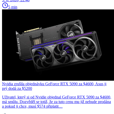
5 min
Nvidia zrušila objednávku GeForce RTX 5090 za $4600, Asus ji
prý dodá za $5200
Uživatel, který si od Nvidie objednal GeForce RTX 5090 za $4600,
má smůlu. Dozvěděl se totiž, že za tuto cenu mu již nebude prodána
a pokud ji chce, musí $574 připlatit…