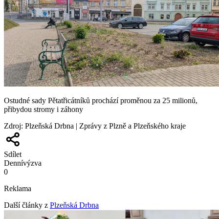
Ostudné sady Pětatřicátníků prochází proměnou za 25 milionů,
přibydou stromy i záhony
Zdroj
:
Plzeňská Drbna | Zprávy z Plzně a Plzeňského kraje
Sdílet
Denní
výzva
0
Reklama
Další články z
Plzeňská Drbna