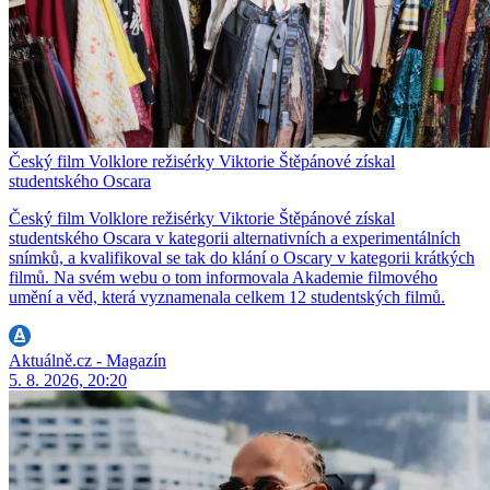
Český film Volklore režisérky Viktorie Štěpánové získal
studentského Oscara
Český film Volklore režisérky Viktorie Štěpánové získal
studentského Oscara v kategorii alternativních a experimentálních
snímků, a kvalifikoval se tak do klání o Oscary v kategorii krátkých
filmů. Na svém webu o tom informovala Akademie filmového
umění a věd, která vyznamenala celkem 12 studentských filmů.
Aktuálně.cz - Magazín
5. 8. 2026, 20:20