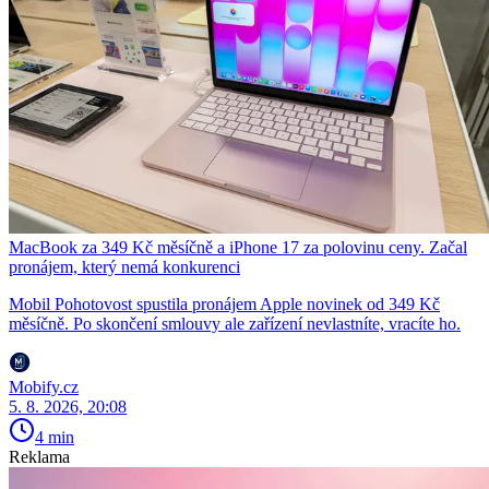
MacBook za 349 Kč měsíčně a iPhone 17 za polovinu ceny. Začal
pronájem, který nemá konkurenci
Mobil Pohotovost spustila pronájem Apple novinek od 349 Kč
měsíčně. Po skončení smlouvy ale zařízení nevlastníte, vracíte ho.
Mobify.cz
5. 8. 2026, 20:08
4 min
Reklama