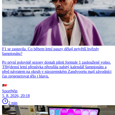
F1 se zastavila. Co během letní pauzy dělají největší hvězdy
šampionátu?
Po první polovině sezony dostali piloti formule 1 zasloužené volno.
Třítýdenní letní přestávka přerušila nabitý kalendář šampionátu a
před návratem na okruh v nizozemském Zandvoortu mají závodníci
čas zregenerovat tělo i hlavu.
SportWin
5. 8. 2026, 20:18
2 min