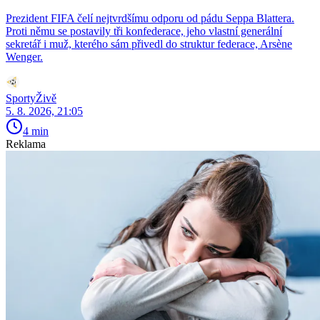
Prezident FIFA čelí nejtvrdšímu odporu od pádu Seppa Blattera.
Proti němu se postavily tři konfederace, jeho vlastní generální
sekretář i muž, kterého sám přivedl do struktur federace, Arsène
Wenger.
SportyŽivě
5. 8. 2026, 21:05
4 min
Reklama