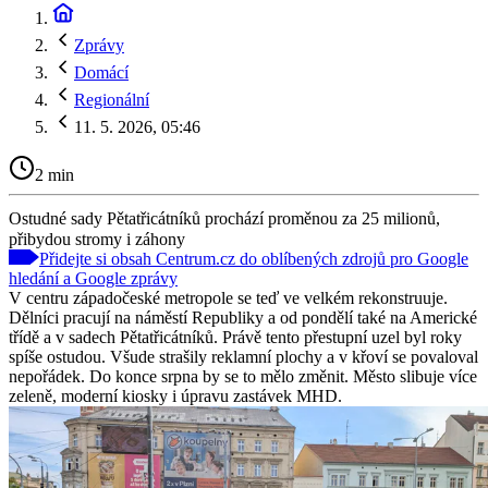
Zprávy
Domácí
Regionální
11. 5. 2026, 05:46
2 min
Ostudné sady Pětatřicátníků prochází proměnou za 25 milionů,
přibydou stromy i záhony
Přidejte si obsah Centrum.cz do oblíbených zdrojů pro Google
hledání a Google zprávy
V centru západočeské metropole se teď ve velkém rekonstruuje.
Dělníci pracují na náměstí Republiky a od pondělí také na Americké
třídě a v sadech Pětatřicátníků. Právě tento přestupní uzel byl roky
spíše ostudou. Všude strašily reklamní plochy a v křoví se povaloval
nepořádek. Do konce srpna by se to mělo změnit. Město slibuje více
zeleně, moderní kiosky i úpravu zastávek MHD.