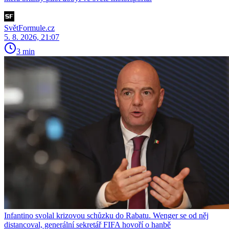
SvětFormule.cz
5. 8. 2026, 21:07
3 min
Infantino svolal krizovou schůzku do Rabatu. Wenger se od něj
distancoval, generální sekretář FIFA hovoří o hanbě