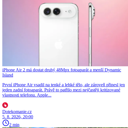
iPhone Air 2 má dostat druhý 48Mpx fotoaparát a menší Dynamic
Island
První iPhone Air vsadil na tenké a lehké tělo, ale zároveň přinesl jen
jeden zadní fotoaparát. Právě to patřilo mezi nejčastěji kritizované
vlastnosti telefonu. Apple...
Dotekomanie.cz
5. 8. 2026, 20:00
2 min