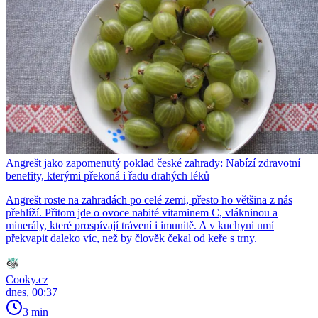
Angrešt jako zapomenutý poklad české zahrady: Nabízí zdravotní
benefity, kterými překoná i řadu drahých léků
Angrešt roste na zahradách po celé zemi, přesto ho většina z nás
přehlíží. Přitom jde o ovoce nabité vitaminem C, vlákninou a
minerály, které prospívají trávení i imunitě. A v kuchyni umí
překvapit daleko víc, než by člověk čekal od keře s trny.
Cooky.cz
dnes, 00:37
3 min