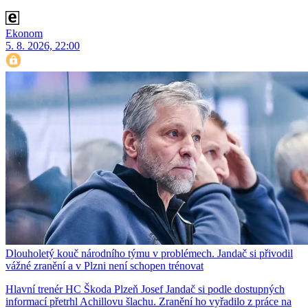
Ekonom
5. 8. 2026, 22:00
Dlouholetý kouč národního týmu v problémech. Jandač si přivodil
vážné zranění a v Plzni není schopen trénovat
Hlavní trenér HC Škoda Plzeň Josef Jandač si podle dostupných
informací přetrhl Achillovu šlachu. Zranění ho vyřadilo z práce na