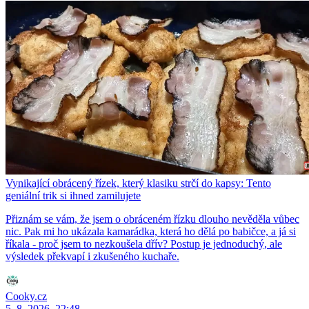
Vynikající obrácený řízek, který klasiku strčí do kapsy: Tento
geniální trik si ihned zamilujete
Přiznám se vám, že jsem o obráceném řízku dlouho nevěděla vůbec
nic. Pak mi ho ukázala kamarádka, která ho dělá po babičce, a já si
říkala - proč jsem to nezkoušela dřív? Postup je jednoduchý, ale
výsledek překvapí i zkušeného kuchaře.
Cooky.cz
5. 8. 2026, 22:48