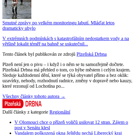
Smutné zprávy po velkém monitoringu labutí. Mláďat letos
dramaticky ubylo
V extrémních podmínkách s katastrofálním nedostatkem vody a na
většině lokalit téměř na bahně se uskutečnil...
Tento článek byl publikován ze zdrojů
Plzeňská Drbna
Plzeň není jen o pivu – i když i o něm se tu samozřejmě dočtete.
Plzeňská Drbna má přehled o tom, co hýbe městem i celým krajem.
Sleduje každodenní dění, které se týká obyvatel přímo a bez oklik:
uzavírky, nehody, rozhodnutí radnice, změny v dopravě nebo kauzy,
které rezonují od Lochotína po...
Všechny články tohoto autora →
Další články z kategorie
Regionální
V Olomouci chce o přízeň voličů usilovat 12 stran. Zájem o
post v Senátu klesl
Vandalem poškozená okna Ještědu nechá Liberecký kraj