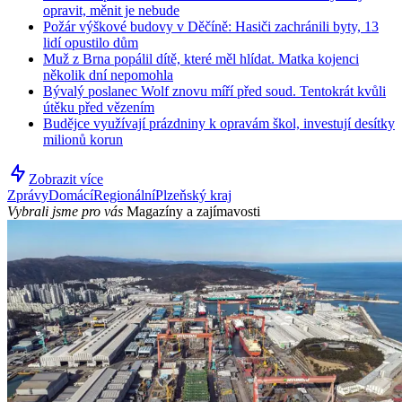
opravit, měnit je nebude
Požár výškové budovy v Děčíně: Hasiči zachránili byty, 13
lidí opustilo dům
Muž z Brna popálil dítě, které měl hlídat. Matka kojenci
několik dní nepomohla
Bývalý poslanec Wolf znovu míří před soud. Tentokrát kvůli
útěku před vězením
Budějce využívají prázdniny k opravám škol, investují desítky
milionů korun
Zobrazit více
Zprávy
Domácí
Regionální
Plzeňský kraj
Vybrali jsme pro vás
Magazíny a zajímavosti