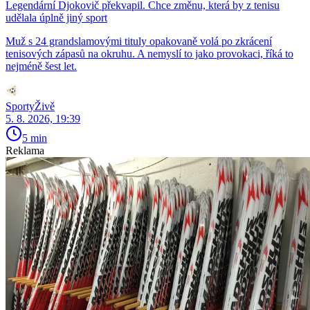
Legendární Djokovič překvapil. Chce změnu, která by z tenisu
udělala úplně jiný sport
Muž s 24 grandslamovými tituly opakovaně volá po zkrácení
tenisových zápasů na okruhu. A nemyslí to jako provokaci, říká to
nejméně šest let.
SportyŽivě
5. 8. 2026, 19:39
5 min
Reklama