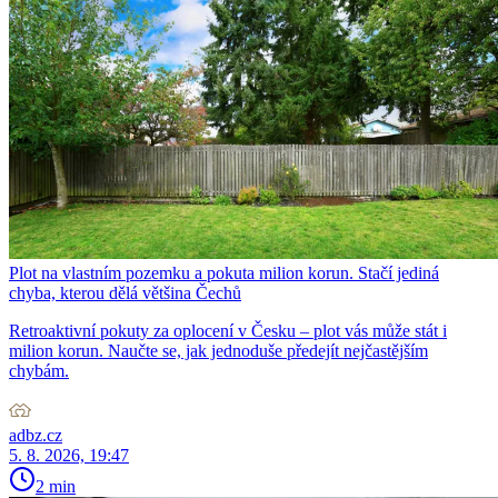
Plot na vlastním pozemku a pokuta milion korun. Stačí jediná
chyba, kterou dělá většina Čechů
Retroaktivní pokuty za oplocení v Česku – plot vás může stát i
milion korun. Naučte se, jak jednoduše předejít nejčastějším
chybám.
adbz.cz
5. 8. 2026, 19:47
2 min