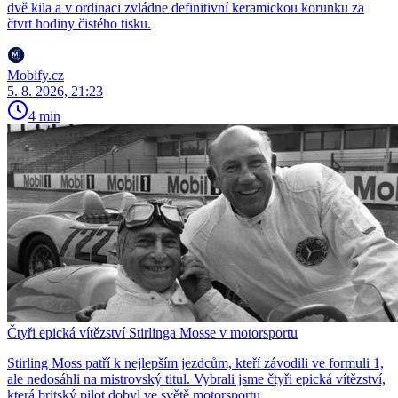
dvě kila a v ordinaci zvládne definitivní keramickou korunku za
čtvrt hodiny čistého tisku.
Mobify.cz
5. 8. 2026, 21:23
4 min
Čtyři epická vítězství Stirlinga Mosse v motorsportu
Stirling Moss patří k nejlepším jezdcům, kteří závodili ve formuli 1,
ale nedosáhli na mistrovský titul. Vybrali jsme čtyři epická vítězství,
která britský pilot dobyl ve světě motorsportu.