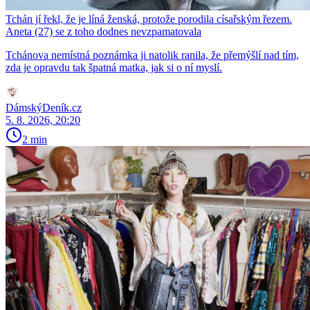
Tchán jí řekl, že je líná ženská, protože porodila císařským řezem.
Aneta (27) se z toho dodnes nevzpamatovala
Tchánova nemístná poznámka ji natolik ranila, že přemýšlí nad tím,
zda je opravdu tak špatná matka, jak si o ní myslí.
DámskýDeník.cz
5. 8. 2026, 20:20
2 min