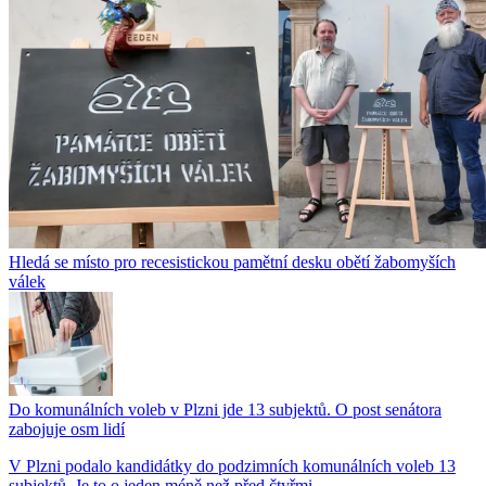
Hledá se místo pro recesistickou pamětní desku obětí žabomyších
válek
Do komunálních voleb v Plzni jde 13 subjektů. O post senátora
zabojuje osm lidí
V Plzni podalo kandidátky do podzimních komunálních voleb 13
subjektů. Je to o jeden méně než před čtyřmi...