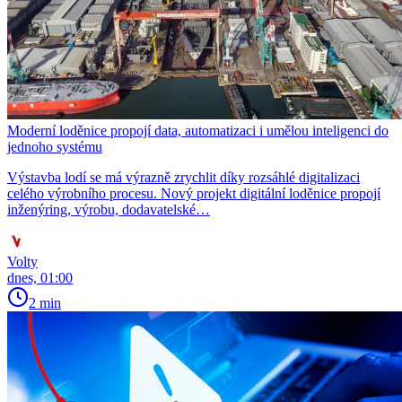
Moderní loděnice propojí data, automatizaci i umělou inteligenci do
jednoho systému
Výstavba lodí se má výrazně zrychlit díky rozsáhlé digitalizaci
celého výrobního procesu. Nový projekt digitální loděnice propojí
inženýring, výrobu, dodavatelské…
Volty
dnes, 01:00
2 min