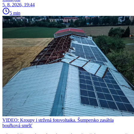
5. 8. 2026, 19:44
5 min
VIDEO: Kroupy i stržená fotovoltaika. Šumpersko zasáhla
bouřková smršť