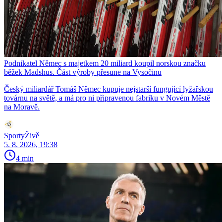
Podnikatel Němec s majetkem 20 miliard koupil norskou značku
běžek Madshus. Část výroby přesune na Vysočinu
Český miliardář Tomáš Němec kupuje nejstarší fungující lyžařskou
továrnu na světě, a má pro ni připravenou fabriku v Novém Městě
na Moravě.
SportyŽivě
5. 8. 2026, 19:38
4 min