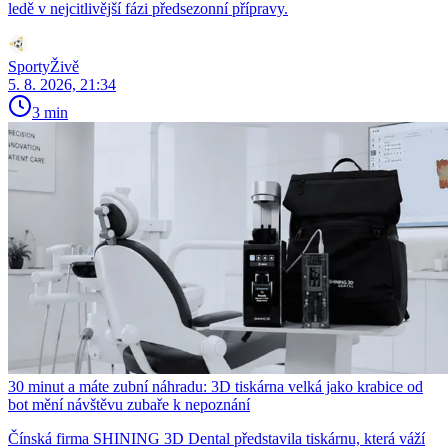
ledě v nejcitlivější fázi předsezonní přípravy.
SportyŽivě
5. 8. 2026, 21:34
3 min
30 minut a máte zubní náhradu: 3D tiskárna velká jako krabice od
bot mění návštěvu zubaře k nepoznání
Čínská firma SHINING 3D Dental představila tiskárnu, která váží