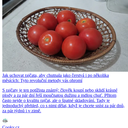
Jak uchovat rajčata, aby chutnala jako čerstvá i po několika
měsících: Tyto revoluční metody vás ohromí
S rajčaty je ten potížista známý: člověk koupí nebo sklidí krásné
plody a za pár dní řeší moučnatou dužinu a mdlou chuť. Přitom
často nejde o kvalitu rajčat, ale o špatné skladování. Tady je
jednoduchý přehled, co s nimi dělat, když je chcete sníst za pár dnů,
za pár týdnů i v zimě.
Cooky.cz