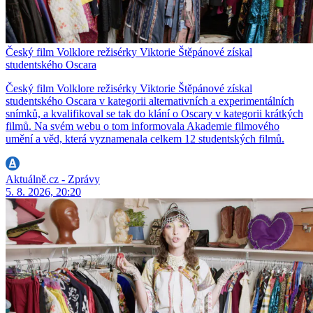
Český film Volklore režisérky Viktorie Štěpánové získal
studentského Oscara
Český film Volklore režisérky Viktorie Štěpánové získal
studentského Oscara v kategorii alternativních a experimentálních
snímků, a kvalifikoval se tak do klání o Oscary v kategorii krátkých
filmů. Na svém webu o tom informovala Akademie filmového
umění a věd, která vyznamenala celkem 12 studentských filmů.
Aktuálně.cz - Zprávy
5. 8. 2026, 20:20