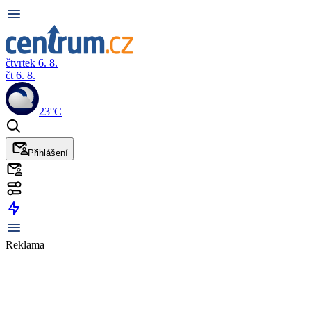
čtvrtek 6. 8.
čt 6. 8.
23°C
Přihlášení
Reklama