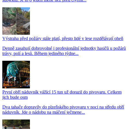
Výstraha před požáry stále platí, přesto lidé v lese rozdělávají oheň
Denně zasahují dobrovolné i profesionální jednotky hasičů u požárů
trávy, polí a lesů. Během jediného týdne...
První obří náduvník vážící 15 tun už dorazil do pivovaru. Celkem
jich bude osm
Dva tahače dopravily do plzeňského pivovaru v noci na středu obří
náduvník. Jde o nádobu na máčení ječmene...