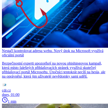
Nestačí kontrolovat adresu webu. Nový útok na Microsoft využívá
oficiální portál
Bezpečnostní experti upozorňují na novou phishingovou kampaň,
která místo falešných přihlašovacích stránek využívá skutečný
přihlašovací portál Microsoftu. Útočníci tentokrát necílí na hesla, ale
na oprávnění, která jim uživatelé nevědomky sami udělí.
cdr.cz
dnes, 01:00
1 min