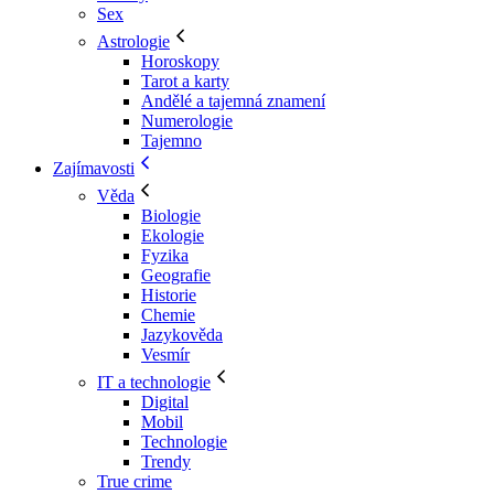
Sex
Astrologie
Horoskopy
Tarot a karty
Andělé a tajemná znamení
Numerologie
Tajemno
Zajímavosti
Věda
Biologie
Ekologie
Fyzika
Geografie
Historie
Chemie
Jazykověda
Vesmír
IT a technologie
Digital
Mobil
Technologie
Trendy
True crime