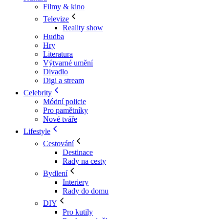
Filmy & kino
Televize
Reality show
Hudba
Hry
Literatura
Výtvarné umění
Divadlo
Digi a stream
Celebrity
Módní policie
Pro pamětníky
Nové tváře
Lifestyle
Cestování
Destinace
Rady na cesty
Bydlení
Interiery
Rady do domu
DIY
Pro kutily