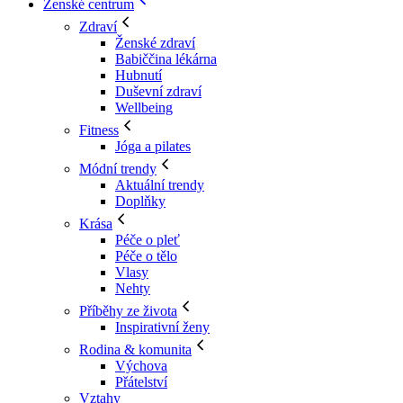
Ženské centrum
Zdraví
Ženské zdraví
Babiččina lékárna
Hubnutí
Duševní zdraví
Wellbeing
Fitness
Jóga a pilates
Módní trendy
Aktuální trendy
Doplňky
Krása
Péče o pleť
Péče o tělo
Vlasy
Nehty
Příběhy ze života
Inspirativní ženy
Rodina & komunita
Výchova
Přátelství
Vztahy