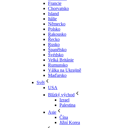
Francie
Chorvatsko
Island
Itálie
Německo
Polsko
Rakousko
Řecko
Rusko
Španělsko
Švédsko
Velká Británie
Rumunsko
Válka na Ukrajině
Maďarsko
Svět
USA
Blízký východ
Izrael
Palestina
Asie
Čína
Jižní Korea