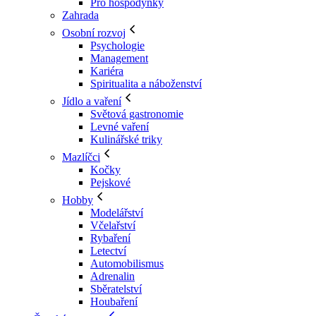
Pro hospodyňky
Zahrada
Osobní rozvoj
Psychologie
Management
Kariéra
Spiritualita a náboženství
Jídlo a vaření
Světová gastronomie
Levné vaření
Kulinářské triky
Mazlíčci
Kočky
Pejskové
Hobby
Modelářství
Včelařství
Rybaření
Letectví
Automobilismus
Adrenalin
Sběratelství
Houbaření