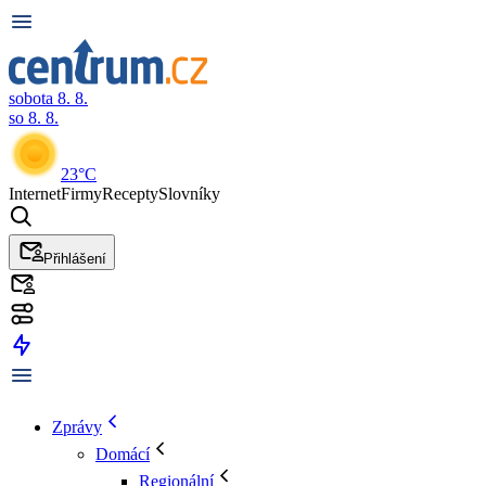
sobota 8. 8.
so 8. 8.
23°C
Internet
Firmy
Recepty
Slovníky
Přihlášení
Zprávy
Domácí
Regionální