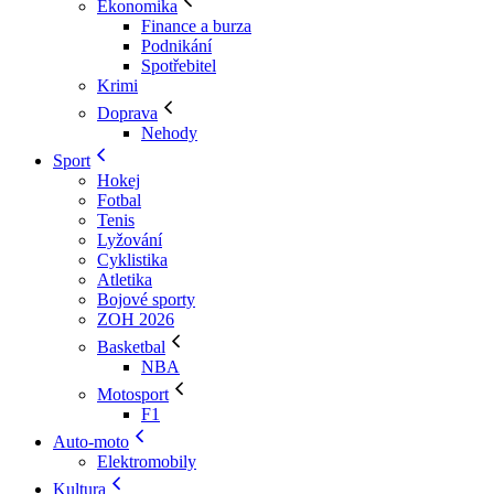
Ekonomika
Finance a burza
Podnikání
Spotřebitel
Krimi
Doprava
Nehody
Sport
Hokej
Fotbal
Tenis
Lyžování
Cyklistika
Atletika
Bojové sporty
ZOH 2026
Basketbal
NBA
Motosport
F1
Auto-moto
Elektromobily
Kultura