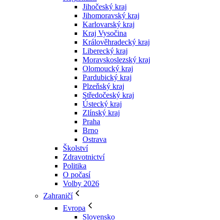
Jihočeský kraj
Jihomoravský kraj
Karlovarský kraj
Kraj Vysočina
Králověhradecký kraj
Liberecký kraj
Moravskoslezský kraj
Olomoucký kraj
Pardubický kraj
Plzeňský kraj
Středočeský kraj
Ústecký kraj
Zlínský kraj
Praha
Brno
Ostrava
Školství
Zdravotnictví
Politika
O počasí
Volby 2026
Zahraničí
Evropa
Slovensko