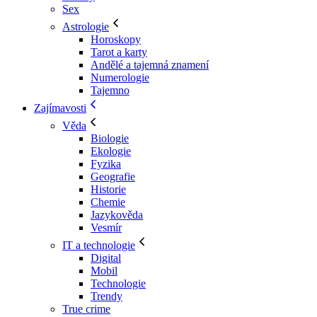
Sex
Astrologie
Horoskopy
Tarot a karty
Andělé a tajemná znamení
Numerologie
Tajemno
Zajímavosti
Věda
Biologie
Ekologie
Fyzika
Geografie
Historie
Chemie
Jazykověda
Vesmír
IT a technologie
Digital
Mobil
Technologie
Trendy
True crime