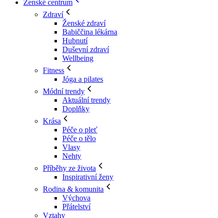
Ženské centrum
Zdraví
Ženské zdraví
Babiččina lékárna
Hubnutí
Duševní zdraví
Wellbeing
Fitness
Jóga a pilates
Módní trendy
Aktuální trendy
Doplňky
Krása
Péče o pleť
Péče o tělo
Vlasy
Nehty
Příběhy ze života
Inspirativní ženy
Rodina & komunita
Výchova
Přátelství
Vztahy