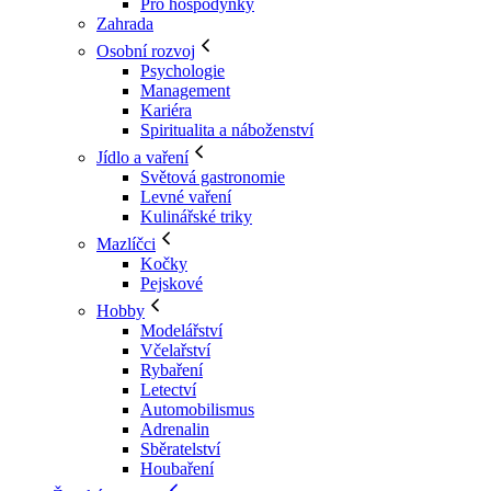
Pro hospodyňky
Zahrada
Osobní rozvoj
Psychologie
Management
Kariéra
Spiritualita a náboženství
Jídlo a vaření
Světová gastronomie
Levné vaření
Kulinářské triky
Mazlíčci
Kočky
Pejskové
Hobby
Modelářství
Včelařství
Rybaření
Letectví
Automobilismus
Adrenalin
Sběratelství
Houbaření