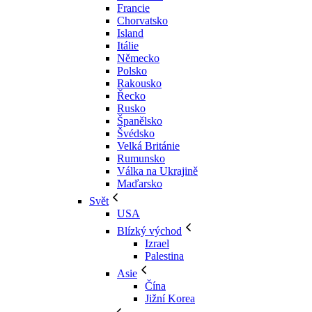
Francie
Chorvatsko
Island
Itálie
Německo
Polsko
Rakousko
Řecko
Rusko
Španělsko
Švédsko
Velká Británie
Rumunsko
Válka na Ukrajině
Maďarsko
Svět
USA
Blízký východ
Izrael
Palestina
Asie
Čína
Jižní Korea