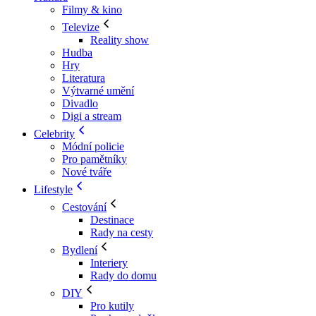
Filmy & kino
Televize
Reality show
Hudba
Hry
Literatura
Výtvarné umění
Divadlo
Digi a stream
Celebrity
Módní policie
Pro pamětníky
Nové tváře
Lifestyle
Cestování
Destinace
Rady na cesty
Bydlení
Interiery
Rady do domu
DIY
Pro kutily