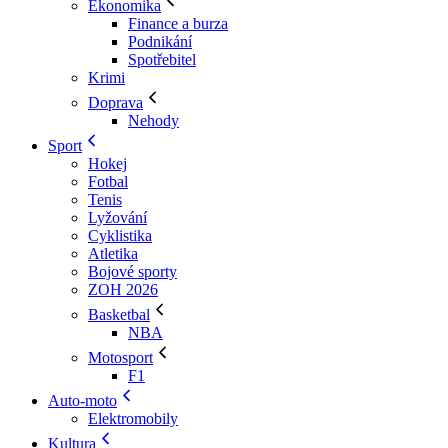
Ekonomika
Finance a burza
Podnikání
Spotřebitel
Krimi
Doprava
Nehody
Sport
Hokej
Fotbal
Tenis
Lyžování
Cyklistika
Atletika
Bojové sporty
ZOH 2026
Basketbal
NBA
Motosport
F1
Auto-moto
Elektromobily
Kultura