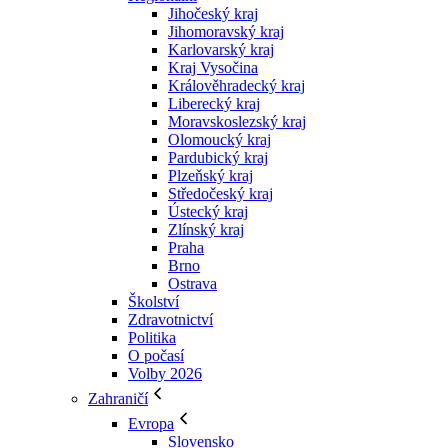
Jihočeský kraj
Jihomoravský kraj
Karlovarský kraj
Kraj Vysočina
Králověhradecký kraj
Liberecký kraj
Moravskoslezský kraj
Olomoucký kraj
Pardubický kraj
Plzeňský kraj
Středočeský kraj
Ústecký kraj
Zlínský kraj
Praha
Brno
Ostrava
Školství
Zdravotnictví
Politika
O počasí
Volby 2026
Zahraničí
Evropa
Slovensko