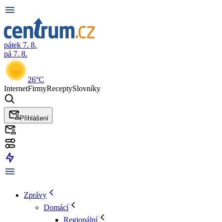
pátek 7. 8.
pá 7. 8.
26°C
Internet
Firmy
Recepty
Slovníky
Přihlášení
Zprávy
Domácí
Regionální