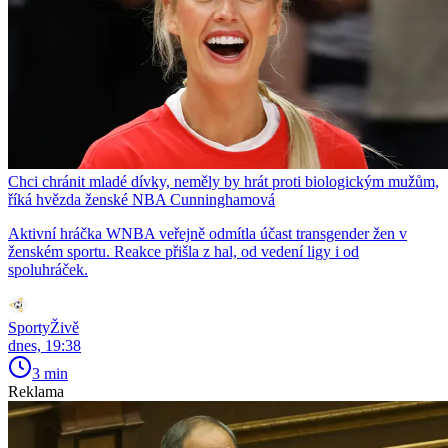
Chci chránit mladé dívky, neměly by hrát proti biologickým mužům,
říká hvězda ženské NBA Cunninghamová
Aktivní hráčka WNBA veřejně odmítla účast transgender žen v
ženském sportu. Reakce přišla z hal, od vedení ligy i od
spoluhráček.
SportyŽivě
dnes, 19:38
3 min
Reklama