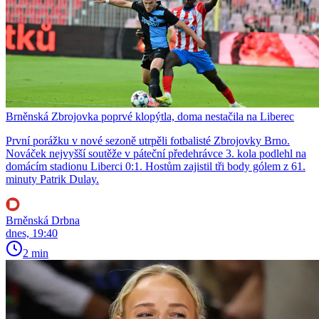
Brněnská Zbrojovka poprvé klopýtla, doma nestačila na Liberec
První porážku v nové sezoně utrpěli fotbalisté Zbrojovky Brno.
Nováček nejvyšší soutěže v páteční předehrávce 3. kola podlehl na
domácím stadionu Liberci 0:1. Hostům zajistil tři body gólem z 61.
minuty Patrik Dulay.
Brněnská Drbna
dnes, 19:40
2 min