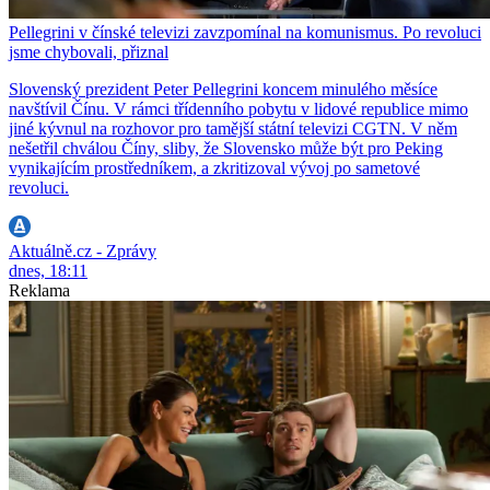
Pellegrini v čínské televizi zavzpomínal na komunismus. Po revoluci
jsme chybovali, přiznal
Slovenský prezident Peter Pellegrini koncem minulého měsíce
navštívil Čínu. V rámci třídenního pobytu v lidové republice mimo
jiné kývnul na rozhovor pro tamější státní televizi CGTN. V něm
nešetřil chválou Číny, sliby, že Slovensko může být pro Peking
vynikajícím prostředníkem, a zkritizoval vývoj po sametové
revoluci.
Aktuálně.cz - Zprávy
dnes, 18:11
Reklama