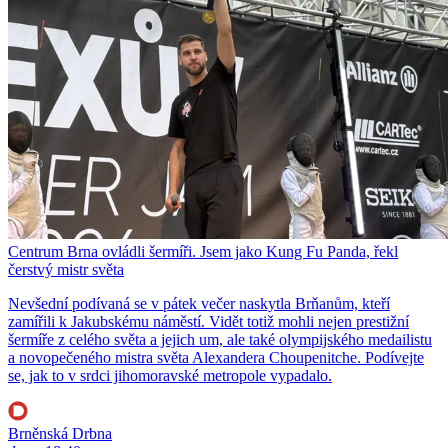
Centrum Brna ovládli šermíři. Jsem jako Kung Fu Panda, řekl
čerstvý mistr světa
Nevšední podívaná se v pátek večer naskytla Brňanům, kteří
zamířili k Jakubskému náměstí. Vidět totiž mohli nejen prestižní
šermíře z celého světa a jejich um, ale také olympijského medailistu
a novopečeného mistra světa Alexandera Choupenitche. Podívejte
se, jak to v srdci jihomoravské metropole vypadalo.
Brněnská Drbna