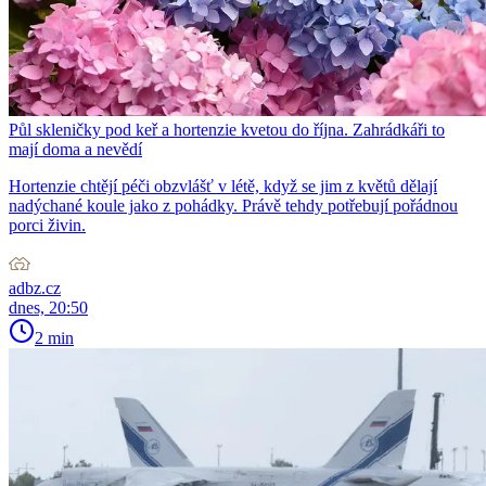
Půl skleničky pod keř a hortenzie kvetou do října. Zahrádkáři to
mají doma a nevědí
Hortenzie chtějí péči obzvlášť v létě, když se jim z květů dělají
nadýchané koule jako z pohádky. Právě tehdy potřebují pořádnou
porci živin.
adbz.cz
dnes, 20:50
2 min