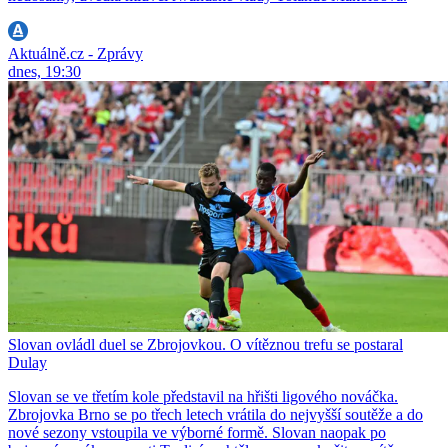
Aktuálně.cz - Zprávy
dnes, 19:30
Slovan ovládl duel se Zbrojovkou. O vítěznou trefu se postaral
Dulay
Slovan se ve třetím kole představil na hřišti ligového nováčka.
Zbrojovka Brno se po třech letech vrátila do nejvyšší soutěže a do
nové sezony vstoupila ve výborné formě. Slovan naopak po