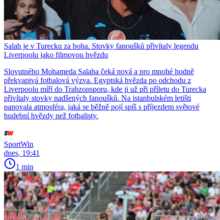
Salah je v Turecku za boha. Stovky fanoušků přivítaly legendu
Liverpoolu jako filmovou hvězdu
Slovutného Mohameda Salaha čeká nová a pro mnohé hodně
překvapivá fotbalová výzva. Egyptská hvězda po odchodu z
Liverpoolu míří do Trabzonsporu, kde ji už při příletu do Turecka
přivítaly stovky nadšených fanoušků. Na istanbulském letišti
panovala atmosféra, jaká se běžně pojí spíš s příjezdem světové
hudební hvězdy než fotbalisty.
SportWin
dnes, 19:41
1 min