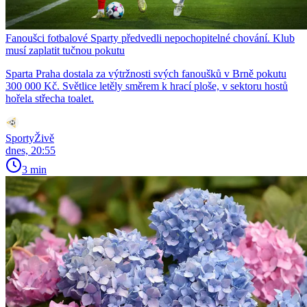
Fanoušci fotbalové Sparty předvedli nepochopitelné chování. Klub
musí zaplatit tučnou pokutu
Sparta Praha dostala za výtržnosti svých fanoušků v Brně pokutu
300 000 Kč. Světlice letěly směrem k hrací ploše, v sektoru hostů
hořela střecha toalet.
SportyŽivě
dnes, 20:55
3 min