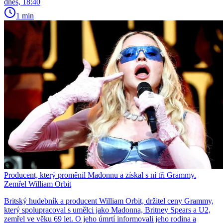
dnes, 18:40
1 min
Producent, který proměnil Madonnu a získal s ní tři Grammy.
Zemřel William Orbit
Britský hudebník a producent William Orbit, držitel ceny Grammy,
který spolupracoval s umělci jako Madonna, Britney Spears a U2,
zemřel ve věku 69 let. O jeho úmrtí informovali jeho rodina a