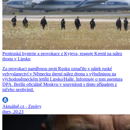
Protiruská hysterie a provokace z Kyjeva, reaguje Kreml na nález
dronu v Lipsku
Za provokaci namířenou proti Rusku označilo v pátek ruské
velvyslanectví v Německu úterní nález dronu s výbušninou na
východoněmeckém letišti Lipsko/Halle. Informuje o tom agentura
DPA. Berlín oficiálně Moskvu v souvislosti s tímto případem z
ničeho neobvinil.
Aktuálně.cz - Zprávy
dnes, 20:23