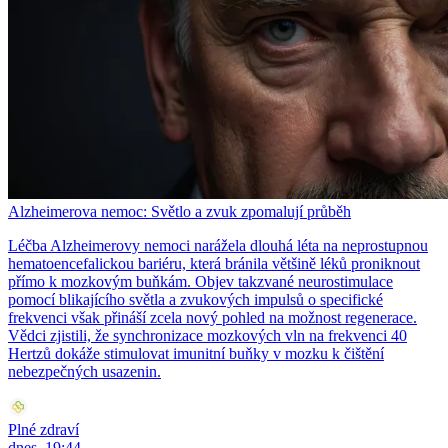
Alzheimerova nemoc: Světlo a zvuk zpomalují průběh
Léčba Alzheimerovy nemoci narážela dlouhá léta na neprostupnou
hematoencefalickou bariéru, která bránila většině léků proniknout
přímo k mozkovým buňkám. Objev takzvané neurostimulace
pomocí blikajícího světla a zvukových impulsů o specifické
frekvenci však přináší zcela nový pohled na možnost regenerace.
Vědci zjistili, že synchronizace mozkových vln na frekvenci 40
Hertzů dokáže stimulovat imunitní buňky v mozku k čištění
nebezpečných usazenin.
Plné zdraví
dnes, 19:44