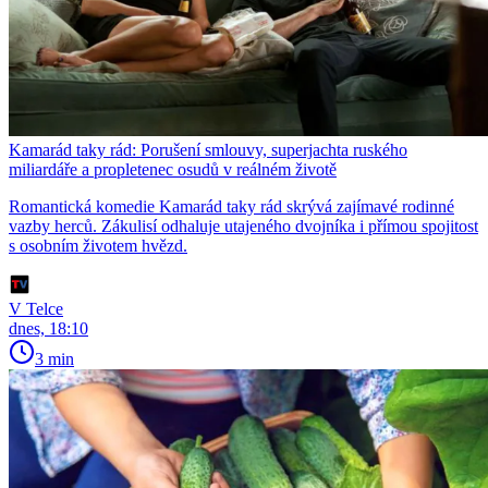
Kamarád taky rád: Porušení smlouvy, superjachta ruského
miliardáře a propletenec osudů v reálném životě
Romantická komedie Kamarád taky rád skrývá zajímavé rodinné
vazby herců. Zákulisí odhaluje utajeného dvojníka i přímou spojitost
s osobním životem hvězd.
V Telce
dnes, 18:10
3 min