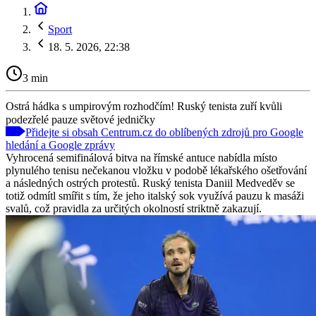
Sport
18. 5. 2026, 22:38
3 min
Ostrá hádka s umpirovým rozhodčím! Ruský tenista zuří kvůli
podezřelé pauze světové jedničky
Přidejte si obsah Centrum.cz do oblíbených zdrojů pro Google
hledání a Google zprávy
Vyhrocená semifinálová bitva na římské antuce nabídla místo
plynulého tenisu nečekanou vložku v podobě lékařského ošetřování
a následných ostrých protestů. Ruský tenista Daniil Medveděv se
totiž odmítl smířit s tím, že jeho italský sok využívá pauzu k masáži
svalů, což pravidla za určitých okolností striktně zakazují.