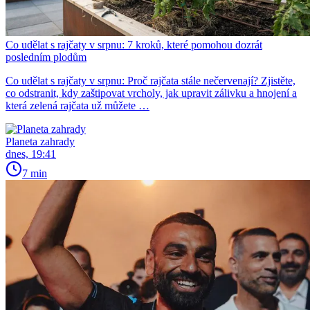
Co udělat s rajčaty v srpnu: 7 kroků, které pomohou dozrát
posledním plodům
Co udělat s rajčaty v srpnu: Proč rajčata stále nečervenají? Zjistěte,
co odstranit, kdy zaštipovat vrcholy, jak upravit zálivku a hnojení a
která zelená rajčata už můžete …
Planeta zahrady
dnes, 19:41
7 min