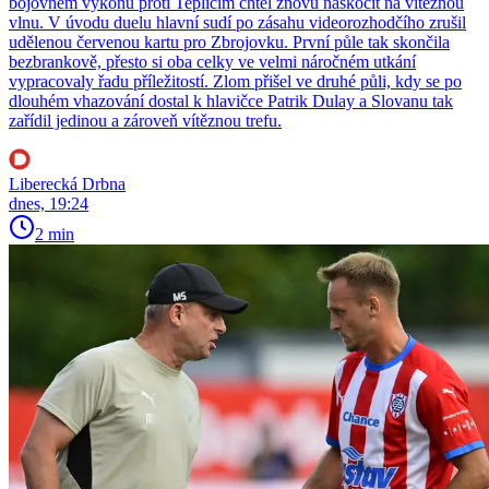
bojovném výkonu proti Teplicím chtěl znovu naskočit na vítěznou
vlnu. V úvodu duelu hlavní sudí po zásahu videorozhodčího zrušil
udělenou červenou kartu pro Zbrojovku. První půle tak skončila
bezbrankově, přesto si oba celky ve velmi náročném utkání
vypracovaly řadu příležitostí. Zlom přišel ve druhé půli, kdy se po
dlouhém vhazování dostal k hlavičce Patrik Dulay a Slovanu tak
zařídil jedinou a zároveň vítěznou trefu.
Liberecká Drbna
dnes, 19:24
2 min