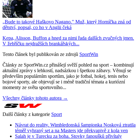
„Bude to takové Haškovo Nagano." Muž, který Horníčka zná od
dětství, popsal, co ho v Anglii čeká
Kepa, Alisson, Buffon a hned za nimi řada dalších zvučných jmen.
V žebříčku nejdražších brankářských...
Tento článek byl publikován ze zdrojů
SportWin
Články ze SportWin.cz přinášejí svěží pohled na sport – kombinují
aktuální zprávy s lehkostí, nadsázkou i špetkou zábavy. Věnují se
především populárním sportům, jako je fotbal, hokej, tenis nebo
bojové sporty, ale objevují se i méně tradiční témata a kuriózní
momenty ze světa sportovního...
Všechny články tohoto autora →
Další články z kategorie
Sport
Návrat do reality. Wimbledonská šampionka Nosková ztratila
téměř vyhraný set a na Masters jde překvapivě z kola ven
Salah je v Turecku za boha. Stovky fanoušků přivítaly