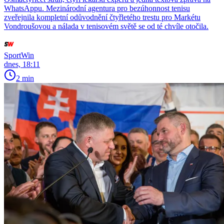
WhatsAppu. Mezinárodní agentura pro bezúhonnost tenisu
zveřejnila kompletní odůvodnění čtyřletého trestu pro Markétu
Vondroušovou a nálada v tenisovém světě se od té chvíle otočila.
SportWin
dnes, 18:11
2 min