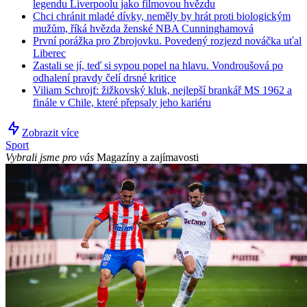
legendu Liverpoolu jako filmovou hvězdu
Chci chránit mladé dívky, neměly by hrát proti biologickým
mužům, říká hvězda ženské NBA Cunninghamová
První porážka pro Zbrojovku. Povedený rozjezd nováčka uťal
Liberec
Zastali se jí, teď si sypou popel na hlavu. Vondroušová po
odhalení pravdy čelí drsné kritice
Viliam Schrojf: žižkovský kluk, nejlepší brankář MS 1962 a
finále v Chile, které přepsaly jeho kariéru
Zobrazit více
Sport
Vybrali jsme pro vás
Magazíny a zajímavosti