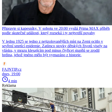
Připravte si kapesníky. V sobotu ve 20:00 vysílá Prima MAX příběh
podle skutečné události, který rozseká i ty nejtvrdší povahy
V lednu 1925 se jedno z nejizolovanějších míst na Zemi ocitlo v
sevření smrtící epidemie. Zatímco stovky dětských životů visely na
vlásku, v mrazu klesajícím pod minus čtyřicet stupňů se zrodil
hrdina, jehož jméno mělo být vymazáno z historie.
FAJNTIP.cz
dnes, 19:00
4 min
Reklama