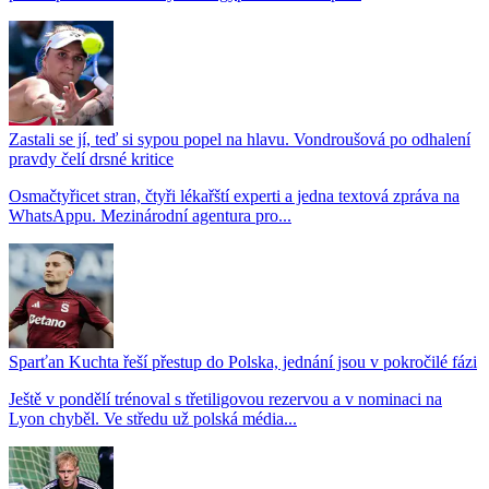
Zastali se jí, teď si sypou popel na hlavu. Vondroušová po odhalení
pravdy čelí drsné kritice
Osmačtyřicet stran, čtyři lékařští experti a jedna textová zpráva na
WhatsAppu. Mezinárodní agentura pro...
Sparťan Kuchta řeší přestup do Polska, jednání jsou v pokročilé fázi
Ještě v pondělí trénoval s třetiligovou rezervou a v nominaci na
Lyon chyběl. Ve středu už polská média...