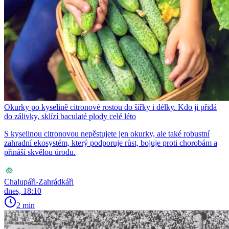
Okurky po kyselině citronové rostou do šířky i délky. Kdo ji přidá
do zálivky, sklízí baculaté plody celé léto
S kyselinou citronovou nepěstujete jen okurky, ale také robustní
zahradní ekosystém, který podporuje růst, bojuje proti chorobám a
přináší skvělou úrodu.
Chalupáři-Zahrádkáři
dnes, 18:10
2 min