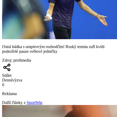
Ostrá hádka s umpirovým rozhodčím! Ruský tenista zuří kvůli
podezřelé pauze světové jedničky
Zdroj
:
profimedia
Sdílet
Denní
výzva
0
Reklama
Další články z
SportWin