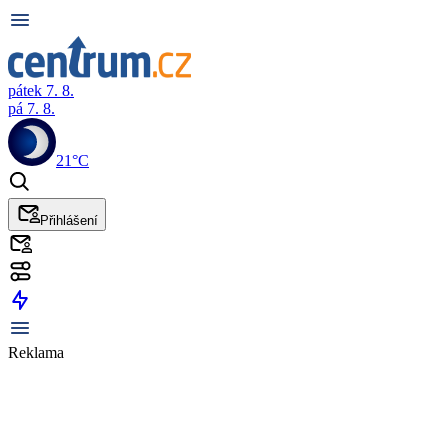
pátek 7. 8.
pá 7. 8.
21°C
Přihlášení
Reklama