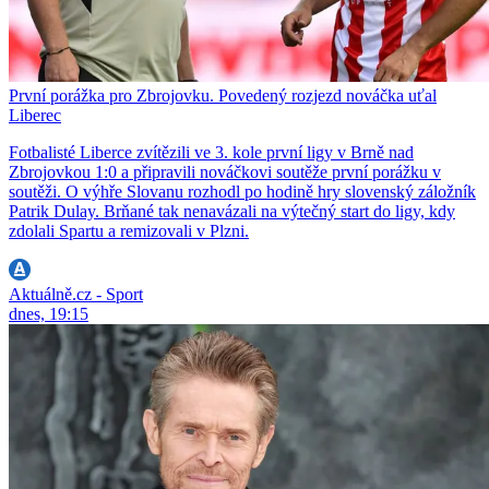
První porážka pro Zbrojovku. Povedený rozjezd nováčka uťal
Liberec
Fotbalisté Liberce zvítězili ve 3. kole první ligy v Brně nad
Zbrojovkou 1:0 a připravili nováčkovi soutěže první porážku v
soutěži. O výhře Slovanu rozhodl po hodině hry slovenský záložník
Patrik Dulay. Brňané tak nenavázali na výtečný start do ligy, kdy
zdolali Spartu a remizovali v Plzni.
Aktuálně.cz - Sport
dnes, 19:15