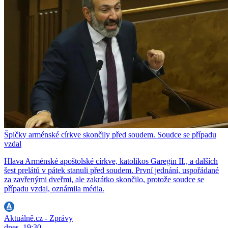
Špičky arménské církve skončily před soudem. Soudce se případu
vzdal
Hlava Arménské apoštolské církve, katolikos Garegin II., a dalších
šest prelátů v pátek stanuli před soudem. První jednání, uspořádané
za zavřenými dveřmi, ale zakrátko skončilo, protože soudce se
případu vzdal, oznámila média.
Aktuálně.cz - Zprávy
dnes, 19:30