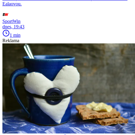
Ealaovou.
SportWin
dnes, 19:43
1 min
Reklama