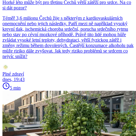
Horké léto může být pro třetinu Čechů větší zátěží pro srdce. Na co
si dát pozor?
Téměř 3,6 milionu Čechů žije s některým z kardiovaskulárních
onemocnění nebo jejich následky. Patří mezi ně například vysoký
krevní tlak, ischemická choroba srdeční, porucha srdečního rytmu
nebo stav po cévní mozkové příhodě. Právě tito lidé mohou hůře
zvládat vysoké letní teploty, dehydrataci, větší fyzickou zátěž i
změny režimu během dovolených. Častější konzumace alkoholu pak
může riziko dále zvyšovat. Jak tedy riziko problémů se srdcem co
nejvíc snížit?
Plné zdraví
dnes, 19:43
5 min