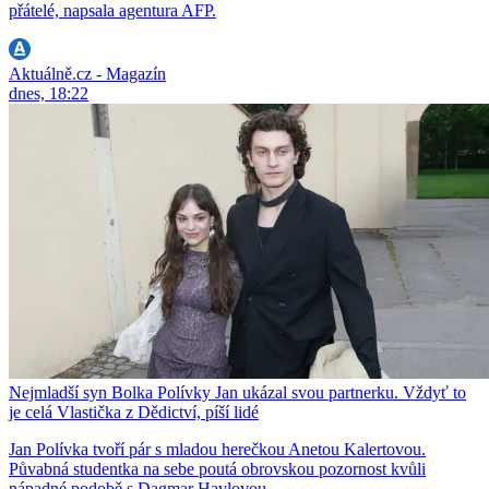
přátelé, napsala agentura AFP.
Aktuálně.cz - Magazín
dnes, 18:22
Nejmladší syn Bolka Polívky Jan ukázal svou partnerku. Vždyť to
je celá Vlastička z Dědictví, píší lidé
Jan Polívka tvoří pár s mladou herečkou Anetou Kalertovou.
Půvabná studentka na sebe poutá obrovskou pozornost kvůli
nápadné podobě s Dagmar Havlovou.