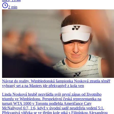
2 min
Návrat do reality. Wimbledonská šampionka Nosková ztratila téměř
vyhraný set a na Masters jde překvapivě z kola ven
Linda Nosková hrubě nezvládla svůj první zápas od životního
triumfu ve Wimbledonu. Perspektivní česká reprezentantka na
turnaji WTA 1000 v Torontu podlehla Američance Caty
McNallyové 6:7, 1:6, když v úvodní sadě neudržela vedení 5:1.
Překvapivá vítězka se ve třetím kole utká s Filipínkou Alexandrou