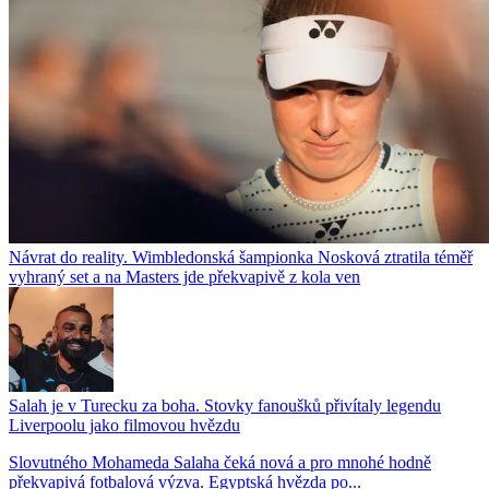
Návrat do reality. Wimbledonská šampionka Nosková ztratila téměř
vyhraný set a na Masters jde překvapivě z kola ven
Salah je v Turecku za boha. Stovky fanoušků přivítaly legendu
Liverpoolu jako filmovou hvězdu
Slovutného Mohameda Salaha čeká nová a pro mnohé hodně
překvapivá fotbalová výzva. Egyptská hvězda po...