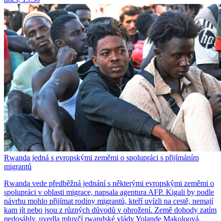
Rwanda jedná s evropskými zeměmi o spolupráci s přijímáním
migrantů
Rwanda vede předběžná jednání s některými evropskými zeměmi o
spolupráci v oblasti migrace, napsala agentura AFP. Kigali by podle
návrhu mohlo přijímat rodiny migrantů, kteří uvízli na cestě, nemají
kam jít nebo jsou z různých důvodů v ohrožení. Země dohody zatím
nedosáhly, uvedla mluvčí rwandské vlády Yolande Makoloová.