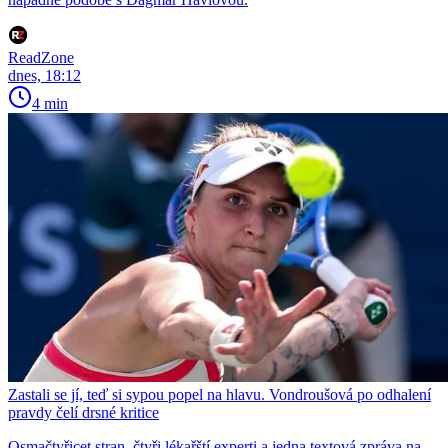
ReadZone
dnes, 18:12
4 min
Zastali se jí, teď si sypou popel na hlavu. Vondroušová po odhalení
pravdy čelí drsné kritice
Osmačtyřicet stran, čtyři lékařští experti a jedna textová zpráva na