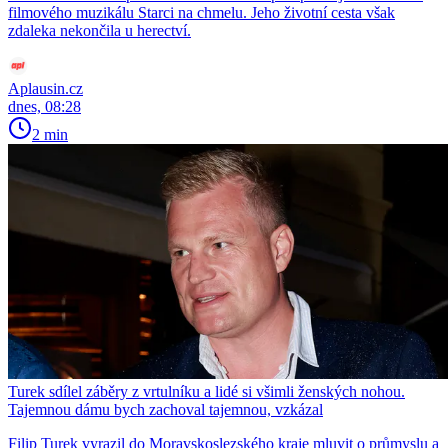
filmového muzikálu Starci na chmelu. Jeho životní cesta však
zdaleka nekončila u herectví.
Aplausin.cz
dnes, 08:28
2 min
Turek sdílel záběry z vrtulníku a lidé si všimli ženských nohou.
Tajemnou dámu bych zachoval tajemnou, vzkázal
Filip Turek vyrazil do Moravskoslezského kraje mluvit o průmyslu a