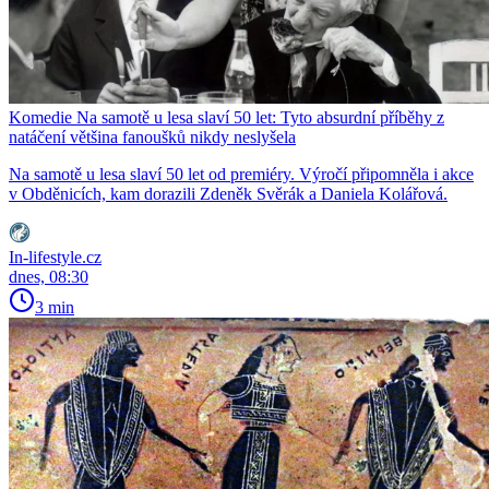
Komedie Na samotě u lesa slaví 50 let: Tyto absurdní příběhy z
natáčení většina fanoušků nikdy neslyšela
Na samotě u lesa slaví 50 let od premiéry. Výročí připomněla i akce
v Obděnicích, kam dorazili Zdeněk Svěrák a Daniela Kolářová.
In-lifestyle.cz
dnes, 08:30
3 min