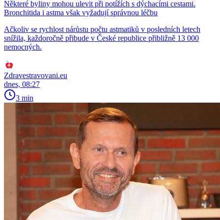
Některé byliny mohou ulevit při potížích s dýchacími cestami.
Bronchitida i astma však vyžadují správnou léčbu
Ačkoliv se rychlost nárůstu počtu astmatiků v posledních letech
snížila, každoročně přibude v České republice přibližně 13 000
nemocných.
Zdravestravovani.eu
dnes, 08:27
3 min