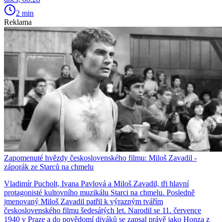
2 min
Reklama
Zapomenuté hvězdy československého filmu: Miloš Zavadil -
záporák ze Starců na chmelu
Vladimír Pucholt, Ivana Pavlová a Miloš Zavadil, tři hlavní
protagonisté kultovního muzikálu Starci na chmelu. Posledně
jmenovaný Miloš Zavadil patřil k výrazným tvářím
československého filmu šedesátých let. Narodil se 11. července
1940 v Praze a do povědomí diváků se zapsal právě jako Honza z