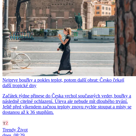
Nejprve bouřky a pokles teplot, potom další obrat: Česko čekají
další tropické dny
Začátek týdne přinese do Česka vrchol současných veder, bouřky a
následně citelné ochlazení. Úleva ale nebude mít dlouhého trvání.
Ještě před víkendem začnou teploty znovu rychle stoupat a místy se
dostanou až k 36 stupňům.
Trendy Život
dnes, 08:29