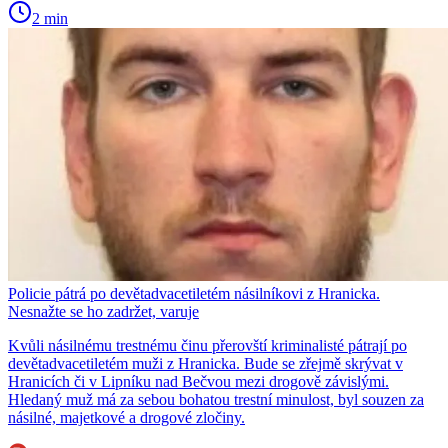
2 min
Policie pátrá po devětadvacetiletém násilníkovi z Hranicka.
Nesnažte se ho zadržet, varuje
Kvůli násilnému trestnému činu přerovští kriminalisté pátrají po
devětadvacetiletém muži z Hranicka. Bude se zřejmě skrývat v
Hranicích či v Lipníku nad Bečvou mezi drogově závislými.
Hledaný muž má za sebou bohatou trestní minulost, byl souzen za
násilné, majetkové a drogové zločiny.