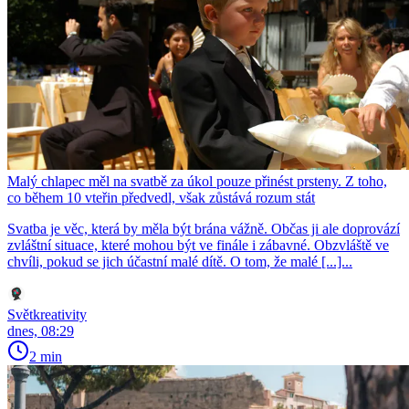
Malý chlapec měl na svatbě za úkol pouze přinést prsteny. Z toho,
co během 10 vteřin předvedl, však zůstává rozum stát
Svatba je věc, která by měla být brána vážně. Občas ji ale doprovází
zvláštní situace, které mohou být ve finále i zábavné. Obzvláště ve
chvíli, pokud se jich účastní malé dítě. O tom, že malé [...]...
Světkreativity
dnes, 08:29
2 min