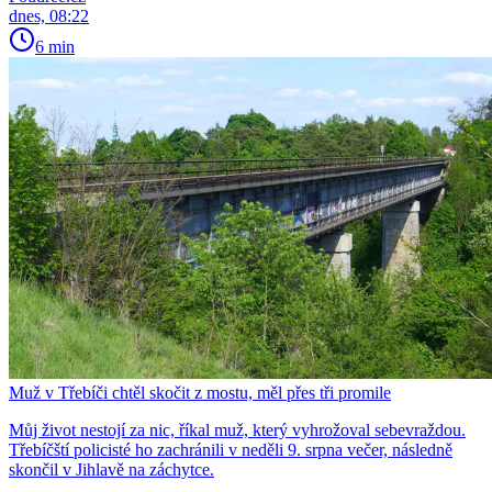
dnes, 08:22
6 min
Muž v Třebíči chtěl skočit z mostu, měl přes tři promile
Můj život nestojí za nic, říkal muž, který vyhrožoval sebevraždou.
Třebíčští policisté ho zachránili v neděli 9. srpna večer, následně
skončil v Jihlavě na záchytce.