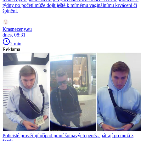
týdny po početí může dojít ještě k mírnému vaginálnímu krvácení či
špinění.
Krasnezeny.eu
dnes, 08:31
2 min
Reklama
Policisté prověřují případ praní špinavých peněz, pátrají po muži z