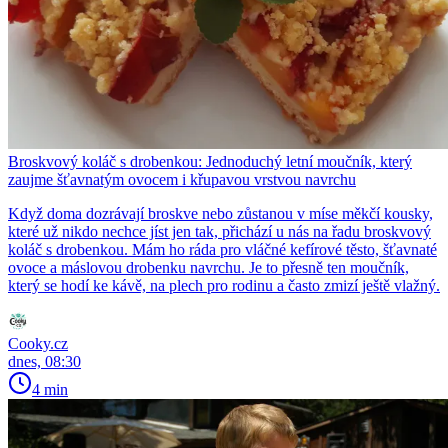
Broskvový koláč s drobenkou: Jednoduchý letní moučník, který
zaujme šťavnatým ovocem i křupavou vrstvou navrchu
Když doma dozrávají broskve nebo zůstanou v míse měkčí kousky,
které už nikdo nechce jíst jen tak, přichází u nás na řadu broskvový
koláč s drobenkou. Mám ho ráda pro vláčné kefírové těsto, šťavnaté
ovoce a máslovou drobenku navrchu. Je to přesně ten moučník,
který se hodí ke kávě, na plech pro rodinu a často zmizí ještě vlažný.
Cooky.cz
dnes, 08:30
4 min