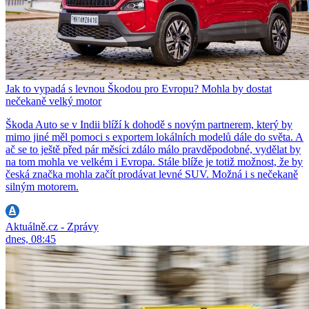
Jak to vypadá s levnou Škodou pro Evropu? Mohla by dostat
nečekaně velký motor
Škoda Auto se v Indii blíží k dohodě s novým partnerem, který by
mimo jiné měl pomoci s exportem lokálních modelů dále do světa. A
ač se to ještě před pár měsíci zdálo málo pravděpodobné, vydělat by
na tom mohla ve velkém i Evropa. Stále blíže je totiž možnost, že by
česká značka mohla začít prodávat levné SUV. Možná i s nečekaně
silným motorem.
Aktuálně.cz - Zprávy
dnes, 08:45