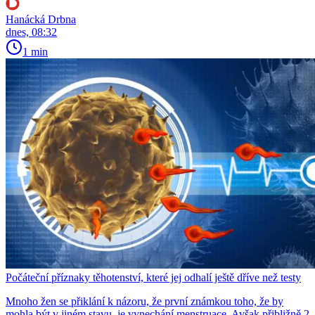
Hanácká Drbna
dnes, 08:32
1 min
Počáteční příznaky těhotenství, které jej odhalí ještě dříve než testy
Mnoho žen se přiklání k názoru, že první známkou toho, že by
mohla být v jiném stavu, je vynechání menstruace. Avšak přibližně 2