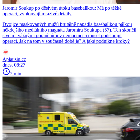
Jaromír Soukup po děsivém útoku baseballkou: Má po těžké
operaci, vyplouvají mrazivé detaily
Dvojice maskovaných mužů brutálně napadla baseballkou pálkou
někdejšího mediálního magnáta Jaromíra Soukupa (57). Ten skončil
s velmi vážnými poraněními v nemocnici a musel podstoupit
operaci. Jak na tom v současné době je? A jaké podnikne kroky?
Aplausin.cz
dnes, 08:27
2 min