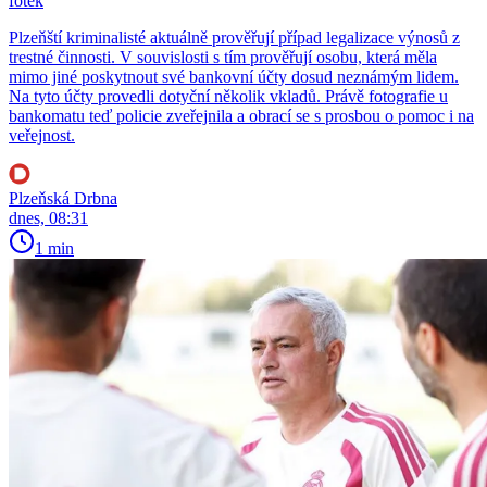
fotek
Plzeňští kriminalisté aktuálně prověřují případ legalizace výnosů z
trestné činnosti. V souvislosti s tím prověřují osobu, která měla
mimo jiné poskytnout své bankovní účty dosud neznámým lidem.
Na tyto účty provedli dotyční několik vkladů. Právě fotografie u
bankomatu teď policie zveřejnila a obrací se s prosbou o pomoc i na
veřejnost.
Plzeňská Drbna
dnes, 08:31
1 min