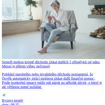
Senioři mohou kromě důchodu získat dalších 5 příspěvků od státu:
Mnozí je přitom vůbec nečerpají
Pobírání starobního nebo invalidního důchodu neznamená, že
člověk automaticky ztrácí možnost získat další finanční pomoc.
Podle konkrétní situace může mít nárok na několik dávek, o které je
ale většinou nutné požádat.
Byznys trendy
dnes, 08:25