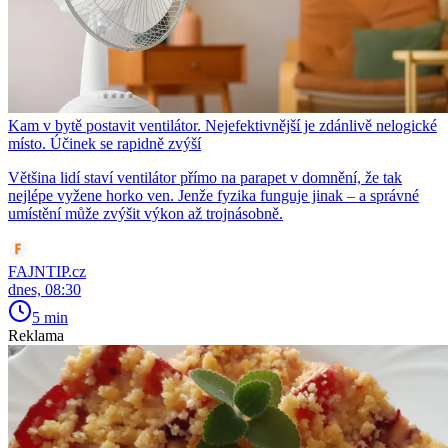
Kam v bytě postavit ventilátor. Nejefektivnější je zdánlivě nelogické
místo. Účinek se rapidně zvýší
Většina lidí staví ventilátor přímo na parapet v domnění, že tak
nejlépe vyžene horko ven. Jenže fyzika funguje jinak – a správné
umístění může zvýšit výkon až trojnásobně.
FAJNTIP.cz
dnes, 08:30
5 min
Reklama