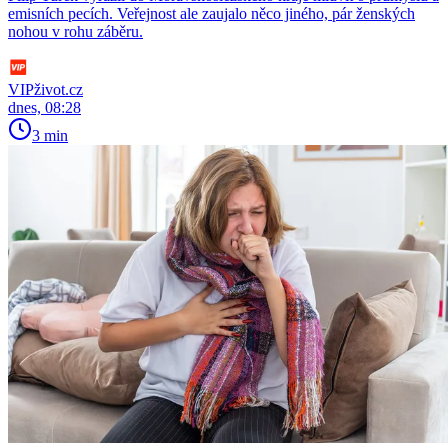
emisních pecích. Veřejnost ale zaujalo něco jiného, pár ženských
nohou v rohu záběru.
VIPživot.cz
dnes, 08:28
3 min