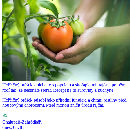
Hořčičný prášek smíchaný s popelem a skořápkami: rajčata po něm
rodí tak, že nestíháte sbírat. Recept na tři suroviny z kuchyně
Hořčičný prášek působí jako přírodní fungicid a chrání rostliny před
houbovými chorobami, které mohou zničit úrodu rajčat.
Chalupáři-Zahrádkáři
dnes, 08:38