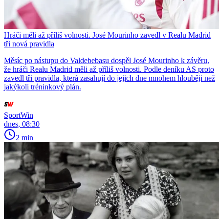
Hráči měli až příliš volnosti. José Mourinho zavedl v Realu Madrid
tři nová pravidla
Měsíc po nástupu do Valdebebasu dospěl José Mourinho k závěru,
že hráči Realu Madrid měli až příliš volnosti. Podle deníku AS proto
zavedl tři pravidla, která zasahují do jejich dne mnohem hlouběji než
jakýkoli tréninkový plán.
SportWin
dnes, 08:30
2 min