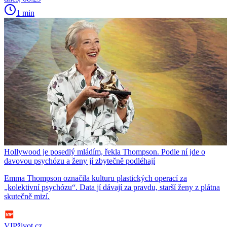
1 min
Hollywood je posedlý mládím, řekla Thompson. Podle ní jde o
davovou psychózu a ženy jí zbytečně podléhají
Emma Thompson označila kulturu plastických operací za
„kolektivní psychózu“. Data jí dávají za pravdu, starší ženy z plátna
skutečně mizí.
VIPživot.cz