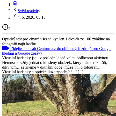
Světkreativity
4. 6. 2026, 05:13
2 min
Optický test pro chytré všeználky: Jen 1 člověk ze 100 zvládne na
fotografii najít kočku
Přidejte si obsah Centrum.cz do oblíbených zdrojů pro Google
hledání a Google zprávy
Vizuální hádanky jsou v poslední době velmi oblíbenou aktivitou.
Nemusí se vždy jednat o kreslený obrázek, který máme rozluštit,
díky tomu, že žijeme v digitální době, může jít i o fotografii.
Vizuální hádanky a optické iluze zpochybňují [...]...