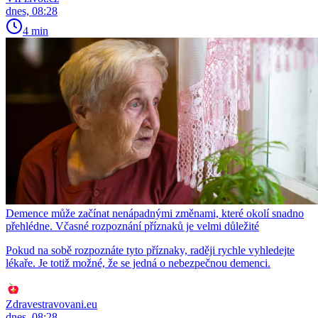
dnes, 08:28
4 min
Demence může začínat nenápadnými změnami, které okolí snadno
přehlédne. Včasné rozpoznání příznaků je velmi důležité
Pokud na sobě rozpoznáte tyto příznaky, raději rychle vyhledejte
lékaře. Je totiž možné, že se jedná o nebezpečnou demenci.
Zdravestravovani.eu
dnes, 08:28