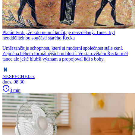
Platón tvrdil, že kdo neumí tančit, je nevzdělaný. Tanec byl
neoddělitelnou součástí starého Řecka
Umět tančit je schopnost, které si moderní společnost stále cení.
Zejména během formálnějších událostí. Ve starověkém Řecku měl
tanec ale ještě hlubší význam a propojoval lidi s bohy.
NESPECHEJ.cz
dnes, 08:30
3 min