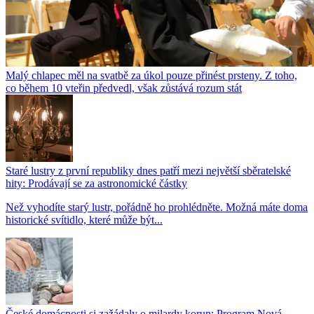
Malý chlapec měl na svatbě za úkol pouze přinést prsteny. Z toho,
co během 10 vteřin předvedl, však zůstává rozum stát
Staré lustry z první republiky dnes patří mezi největší sběratelské
hity: Prodávají se za astronomické částky
Než vyhodíte starý lustr, pořádně ho prohlédněte. Možná máte doma
historické svítidlo, které může být...
České domácnosti si zažádaly o milardy korun: Program Nová