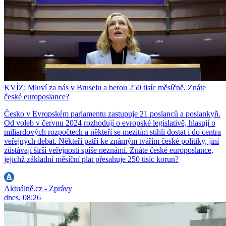
KVÍZ: Mluví za nás v Bruselu a berou 250 tisíc měsíčně. Znáte
české europoslance?
Česko v Evropském parlamentu zastupuje 21 poslanců a poslankyň.
Od voleb v červnu 2024 rozhodují o evropské legislativě, hlasují o
miliardových rozpočtech a někteří se mezitím stihli dostat i do centra
veřejných debat. Někteří patří ke známým tvářím české politiky, jiní
zůstávají širší veřejnosti spíše neznámí. Znáte české europoslance,
jejichž základní měsíční plat přesahuje 250 tisíc korun?
Aktuálně.cz - Zprávy
dnes, 08:26