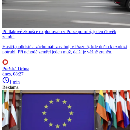
Při tlakové zkoušce explodovalo v Praze potrubí, jeden člověk
zemřel
Hasiči, policisté a záchranáři zasahují v Praze 5, kde došlo k explozi
potrubí. Při nehodě zemřel jeden muž, další je vážně zraněn.
Pražská Drbna
dnes, 08:27
1 min
Reklama