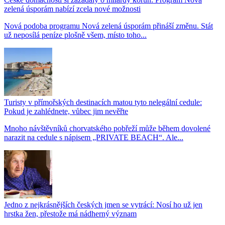
zelená úsporám nabízí zcela nové možnosti
Nová podoba programu Nová zelená úsporám přináší změnu. Stát
už neposílá peníze plošně všem, místo toho...
Turisty v přímořských destinacích matou tyto nelegální cedule:
Pokud je zahlédnete, vůbec jim nevěřte
Mnoho návštěvníků chorvatského pobřeží může během dovolené
narazit na cedule s nápisem „PRIVATE BEACH“. Ale...
Jedno z nejkrásnějších českých jmen se vytrácí: Nosí ho už jen
hrstka žen, přestože má nádherný význam