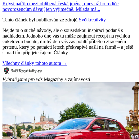
Kdysi patřilo mezi oblíbená česká jména, dnes už ho rodiče
novorozencům dávají jen výjimečně. Milada má...
Tento článek byl publikován ze zdrojů
Světkreativity
Nejde tu o suché návody, ale o sousedskou inspiraci podaná s
nadhledem. Jednoho dne vás tu může zaujmout recept na rychlou
cuketovou buchtu, druhý den vás zas pohltí příběh o ztraceném
prstenu, který po patnácti letech překvapivě našli na farmě – a ještě
si nad tím připijete čajem. Články...
Všechny články tohoto autora →
Vybrali jsme pro vás
Magazíny a zajímavosti