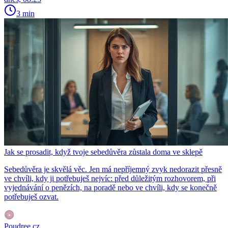
3 min
Jak se prosadit, když tvoje sebedůvěra zůstala doma ve sklepě
Sebedůvěra je skvělá věc. Jen má nepříjemný zvyk nedorazit přesně
ve chvíli, kdy ji potřebuješ nejvíc: před důležitým rozhovorem, při
vyjednávání o penězích, na poradě nebo ve chvíli, kdy se konečně
potřebuješ ozvat.
Poudree.cz