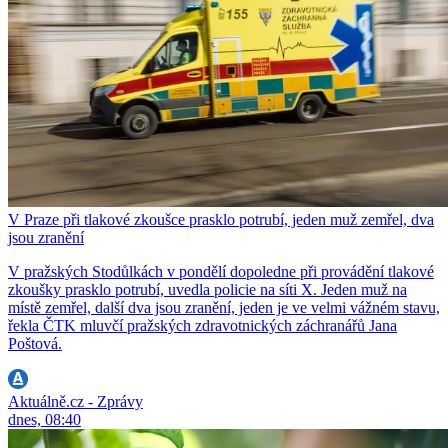
V Praze při tlakové zkoušce prasklo potrubí, jeden muž zemřel, dva
jsou zranění
V pražských Stodůlkách v pondělí dopoledne při provádění tlakové
zkoušky prasklo potrubí, uvedla policie na síti X. Jeden muž na
místě zemřel, další dva jsou zranění, jeden je ve velmi vážném stavu,
řekla ČTK mluvčí pražských zdravotnických záchranářů Jana
Poštová.
Aktuálně.cz - Zprávy
dnes, 08:40