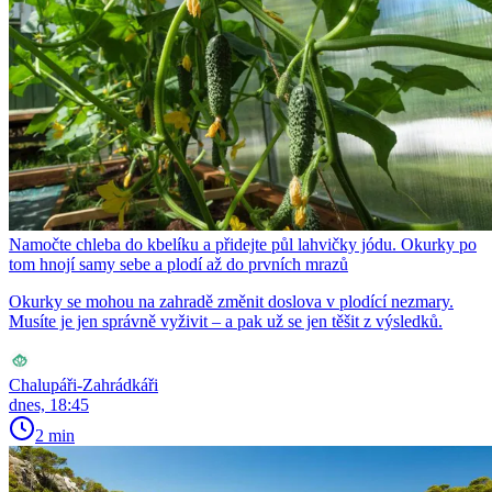
Namočte chleba do kbelíku a přidejte půl lahvičky jódu. Okurky po
tom hnojí samy sebe a plodí až do prvních mrazů
Okurky se mohou na zahradě změnit doslova v plodící nezmary.
Musíte je jen správně vyživit – a pak už se jen těšit z výsledků.
Chalupáři-Zahrádkáři
dnes, 18:45
2 min