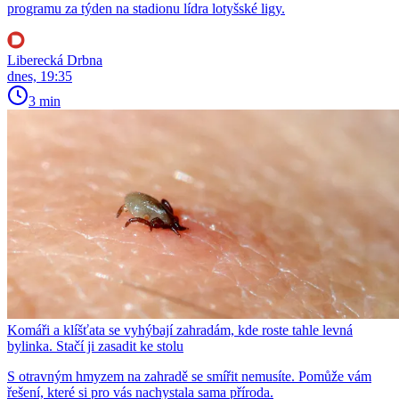
programu za týden na stadionu lídra lotyšské ligy.
Liberecká Drbna
dnes, 19:35
3 min
Komáři a klíšťata se vyhýbají zahradám, kde roste tahle levná
bylinka. Stačí ji zasadit ke stolu
S otravným hmyzem na zahradě se smířit nemusíte. Pomůže vám
řešení, které si pro vás nachystala sama příroda.