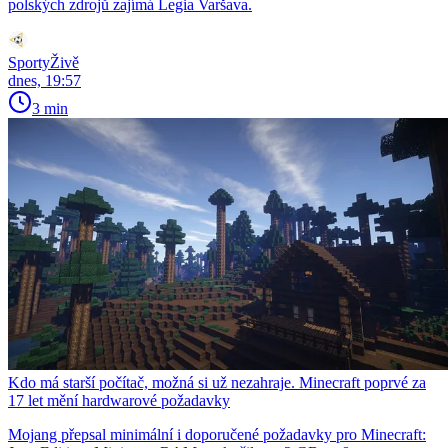
polských zdrojů zajímá Legia Varšava.
SportyŽivě
dnes, 19:57
3 min
Kdo má starší počítač, možná si už nezahraje. Minecraft poprvé za
17 let mění hardwarové požadavky
Mojang přepsal minimální i doporučené požadavky pro Minecraft: