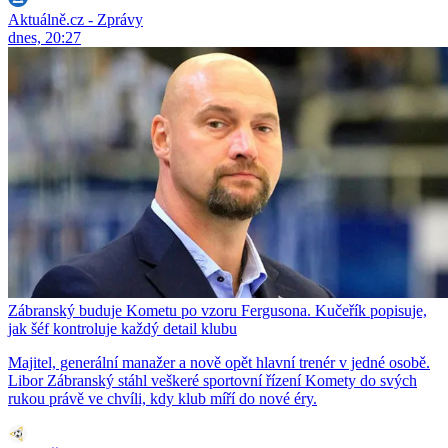
Aktuálně.cz - Zprávy
dnes, 20:27
Zábranský buduje Kometu po vzoru Fergusona. Kučeřík popisuje,
jak šéf kontroluje každý detail klubu
Majitel, generální manažer a nově opět hlavní trenér v jedné osobě.
Libor Zábranský stáhl veškeré sportovní řízení Komety do svých
rukou právě ve chvíli, kdy klub míří do nové éry.