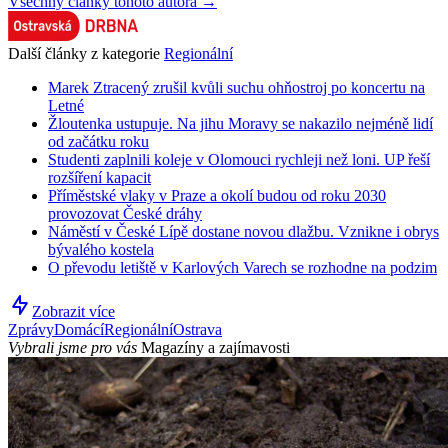
Všechny články tohoto autora →
Další články z kategorie
Regionální
Marek Ztracený zrušil kvůli suchu ohňostroj po koncertu na
Letné
Žloutenka ustupuje. Na jihu Moravy se nakazilo nejméně lidí
od začátku roku
Studenti zaplnili koleje v Olomouci rychleji než loni. UP řeší
rozšíření kapacit
Příměstské vlaky v Praze a okolí budou od roku 2030
provozovat České dráhy
Náměstí v České Lípě dostane novou dlažbu. Vznikne i obrys
bývalého kostela
O převodu letiště v Karlových Varech se rozhodne na podzim
Zobrazit více
Zprávy
Domácí
Regionální
Ostrava
Vybrali jsme pro vás
Magazíny a zajímavosti