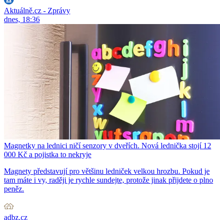
Aktuálně.cz - Zprávy
dnes, 18:36
Magnetky na lednici ničí senzory v dveřích. Nová lednička stojí 12
000 Kč a pojistka to nekryje
Magnety představují pro většinu ledniček velkou hrozbu. Pokud je
tam máte i vy, raději je rychle sundejte, protože jinak přijdete o plno
peněz.
adbz.cz