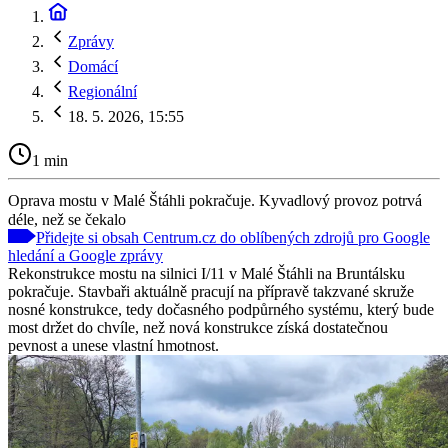
Zprávy
Domácí
Regionální
18. 5. 2026, 15:55
1 min
Oprava mostu v Malé Štáhli pokračuje. Kyvadlový provoz potrvá
déle, než se čekalo
Přidejte si obsah Centrum.cz do oblíbených zdrojů pro Google
hledání a Google zprávy
Rekonstrukce mostu na silnici I/11 v Malé Štáhli na Bruntálsku
pokračuje. Stavbaři aktuálně pracují na přípravě takzvané skruže
nosné konstrukce, tedy dočasného podpůrného systému, který bude
most držet do chvíle, než nová konstrukce získá dostatečnou
pevnost a unese vlastní hmotnost.