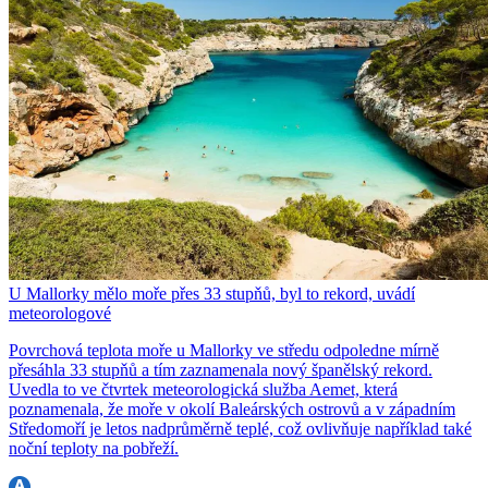
U Mallorky mělo moře přes 33 stupňů, byl to rekord, uvádí
meteorologové
Povrchová teplota moře u Mallorky ve středu odpoledne mírně
přesáhla 33 stupňů a tím zaznamenala nový španělský rekord.
Uvedla to ve čtvrtek meteorologická služba Aemet, která
poznamenala, že moře v okolí Baleárských ostrovů a v západním
Středomoří je letos nadprůměrně teplé, což ovlivňuje například také
noční teploty na pobřeží.