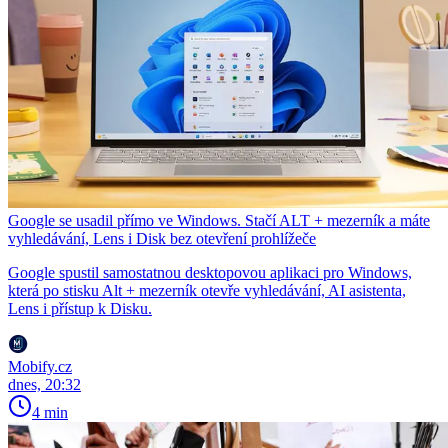
Google se usadil přímo ve Windows. Stačí ALT + mezerník a máte
vyhledávání, Lens i Disk bez otevření prohlížeče
Google spustil samostatnou desktopovou aplikaci pro Windows,
která po stisku Alt + mezerník otevře vyhledávání, AI asistenta,
Lens i přístup k Disku.
Mobify.cz
dnes, 20:32
4 min