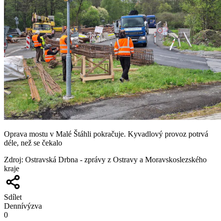
Oprava mostu v Malé Štáhli pokračuje. Kyvadlový provoz potrvá
déle, než se čekalo
Zdroj
:
Ostravská Drbna - zprávy z Ostravy a Moravskoslezského
kraje
Sdílet
Denní
výzva
0