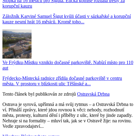
Stopka na 16 měsíců pro Šiguta. Etická komise rozdala tresty za
korupční kauzu
Záložník Karviné Samuel Šigut kvůli účasti v sázkařské a korupční
kauze nesmí hrát 16 měsíců. Kromě toho...
Ve Frýdku-Místku vzniklo dočasné parkoviště. Nabízí místo pro 110
aut
Frýdecko-Místecká radnice zřídila dočasné parkoviště v centru
města. V prostoru v blízkosti ulic Těšínské a...
Tento článek byl publikován ze zdrojů
Ostravská Drbna
Ostrava je syrová, upřímná a má svůj rytmus – a Ostravská Drbna to
ví. Přináší zprávy, které jdou rovnou k věci: nehody, rozhodnutí
města, protesty, kulturní dění i příběhy z ulic, které by jinde zapadly.
Nehraje si na formality – mluví tak, jak se v Ostravě žije: na rovinu.
Vedle zpravodajství...