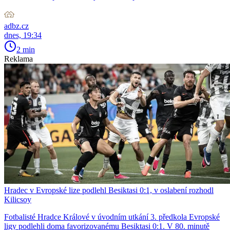
adbz.cz
dnes, 19:34
2 min
Reklama
Hradec v Evropské lize podlehl Besiktasi 0:1, v oslabení rozhodl
Kilicsoy
Fotbalisté Hradce Králové v úvodním utkání 3. předkola Evropské
ligy podlehli doma favorizovanému Besiktasi 0:1. V 80. minutě