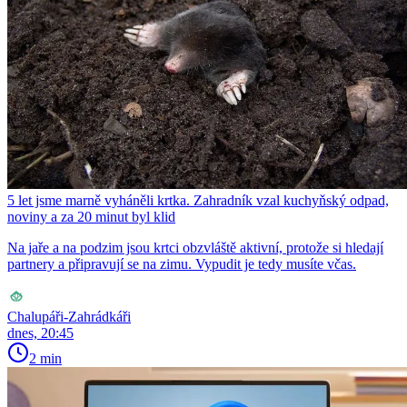
5 let jsme marně vyháněli krtka. Zahradník vzal kuchyňský odpad,
noviny a za 20 minut byl klid
Na jaře a na podzim jsou krtci obzvláště aktivní, protože si hledají
partnery a připravují se na zimu. Vypudit je tedy musíte včas.
Chalupáři-Zahrádkáři
dnes, 20:45
2 min