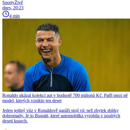
SportyŽivě
dnes, 20:23
4 min
Ronaldo ukázal kolekci aut v hodnotě 700 milionů Kč. Patří mezi ně
model, kterých vzniklo jen deset
Jeden jediný vůz v Ronaldově garáži stojí víc než zbytek sbírky
dohromady. Je to Bugatti, které automobilka vyrobila v pouhých
deseti kusech.