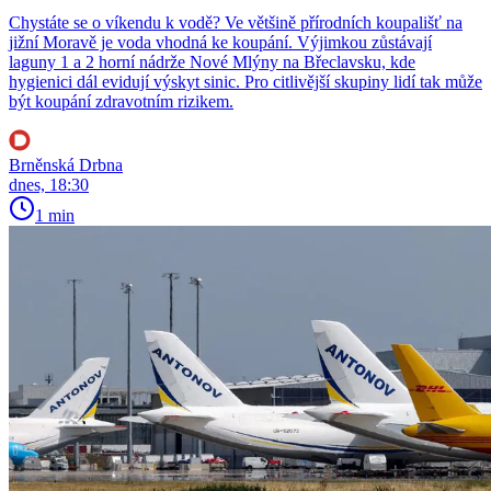
Chystáte se o víkendu k vodě? Ve většině přírodních koupališť na
jižní Moravě je voda vhodná ke koupání. Výjimkou zůstávají
laguny 1 a 2 horní nádrže Nové Mlýny na Břeclavsku, kde
hygienici dál evidují výskyt sinic. Pro citlivější skupiny lidí tak může
být koupání zdravotním rizikem.
Brněnská Drbna
dnes, 18:30
1 min