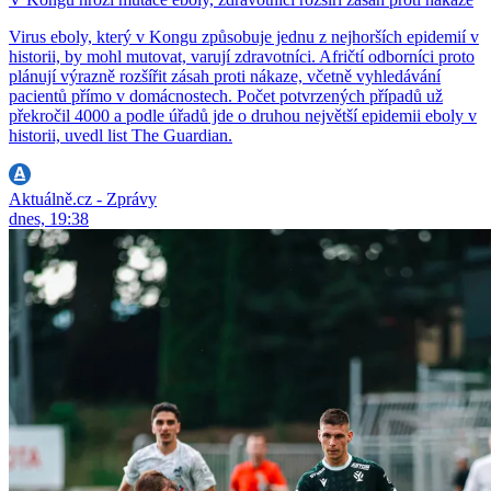
Virus eboly, který v Kongu způsobuje jednu z nejhorších epidemií v
historii, by mohl mutovat, varují zdravotníci. Afričtí odborníci proto
plánují výrazně rozšířit zásah proti nákaze, včetně vyhledávání
pacientů přímo v domácnostech. Počet potvrzených případů už
překročil 4000 a podle úřadů jde o druhou největší epidemii eboly v
historii, uvedl list The Guardian.
Aktuálně.cz - Zprávy
dnes, 19:38