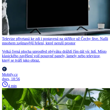
Televize přivrtaná ke zdi i postavená na skříňce už Čechy štve. Našli
mnohem zajímavější řešení, které neruší prostor
Velká černá plocha uprostřed obýváku dráždí čím dál víc lidí. Místo
klasického zavěšení volí posuvné panely, lamely nebo televizor,
který se tváří jako obraz.
Mobify.cz
dnes, 18:56
4 min