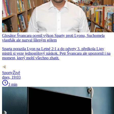
Glosátor Švancara ocenil výkon Sparty proti Lyonu, Suchomela
vlastňák ale nazval šíleným gólem
Sparta porazila Lyon na Letné 2:1 a do odvety 3. předkola Ligy
mistrů si veze jednogólový náskok. Petr Švancara ale upozornil i na
moment, který mohl všechno zhatit.
SportyŽivě
dnes, 19:03
3 min