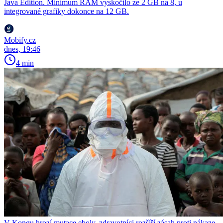
Java Edition. Minimum RAM vyskočilo ze 2 GB na 8, u
integrované grafiky dokonce na 12 GB.
Mobify.cz
dnes, 19:46
4 min
V Kongu hrozí mutace eboly, zdravotníci rozšíří zásah proti nákaze