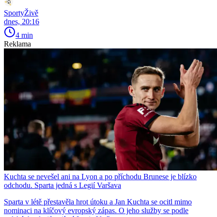
SportyŽivě
dnes, 20:16
4 min
Reklama
Kuchta se nevešel ani na Lyon a po příchodu Brunese je blízko
odchodu. Sparta jedná s Legií Varšava
Sparta v létě přestavěla hrot útoku a Jan Kuchta se ocitl mimo
nominaci na klíčový evropský zápas. O jeho služby se podle