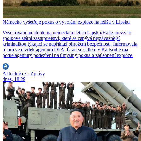
Německo vyšetřuje pokus o vyvolání exploze na letišti v Lipsku
Vyšetřování incidentu na německém letišti Lipsko/Halle převzalo
spolkové státní zastupitelství, které se zabývá nejzávažnější
kriminalitou týkající se například ohrožení bezpečnosti. Informovala
o tom ve čtvrtek agentura DPA. Úřad se sídlem v Karlsruhe má
podle agentury podezření na úmyslný pokus o způsobení exploze.
Aktuálně.cz - Zprávy
dnes, 18:29