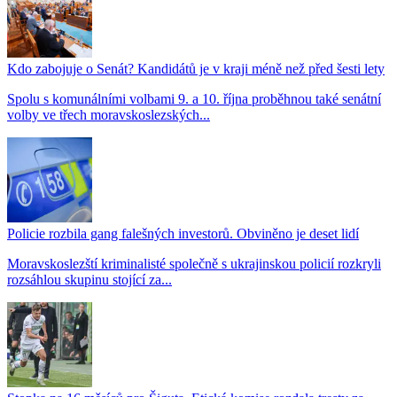
Kdo zabojuje o Senát? Kandidátů je v kraji méně než před šesti lety
Spolu s komunálními volbami 9. a 10. října proběhnou také senátní
volby ve třech moravskoslezských...
Policie rozbila gang falešných investorů. Obviněno je deset lidí
Moravskoslezští kriminalisté společně s ukrajinskou policií rozkryli
rozsáhlou skupinu stojící za...