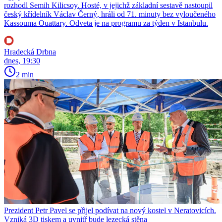
rozhodl Semih Kilicsoy. Hosté, v jejichž základní sestavě nastoupil
český křídelník Václav Černý, hráli od 71. minuty bez vyloučeného
Kassouma Ouattary. Odveta je na programu za týden v Istanbulu.
Hradecká Drbna
dnes, 19:30
2 min
Prezident Petr Pavel se přijel podívat na nový kostel v Neratovicích.
Vzniká 3D tiskem a uvnitř bude lezecká stěna