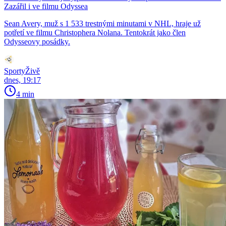
Zazářil i ve filmu Odyssea
Sean Avery, muž s 1 533 trestnými minutami v NHL, hraje už
potřetí ve filmu Christophera Nolana. Tentokrát jako člen
Odysseovy posádky.
SportyŽivě
dnes, 19:17
4 min