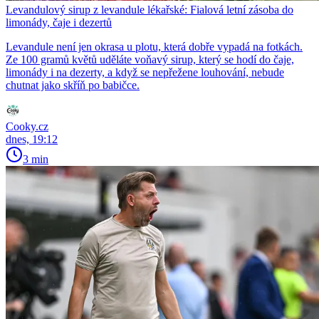
Levandulový sirup z levandule lékařské: Fialová letní zásoba do
limonády, čaje i dezertů
Levandule není jen okrasa u plotu, která dobře vypadá na fotkách.
Ze 100 gramů květů uděláte voňavý sirup, který se hodí do čaje,
limonády i na dezerty, a když se nepřežene louhování, nebude
chutnat jako skříň po babičce.
Cooky.cz
dnes, 19:12
3 min