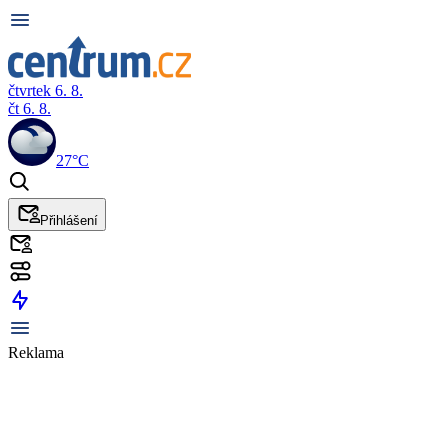
čtvrtek 6. 8.
čt 6. 8.
27°C
Přihlášení
Reklama