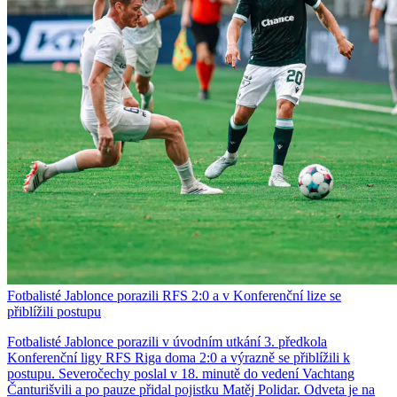
Fotbalisté Jablonce porazili RFS 2:0 a v Konferenční lize se
přiblížili postupu
Fotbalisté Jablonce porazili v úvodním utkání 3. předkola
Konferenční ligy RFS Riga doma 2:0 a výrazně se přiblížili k
postupu. Severočechy poslal v 18. minutě do vedení Vachtang
Čanturišvili a po pauze přidal pojistku Matěj Polidar. Odveta je na