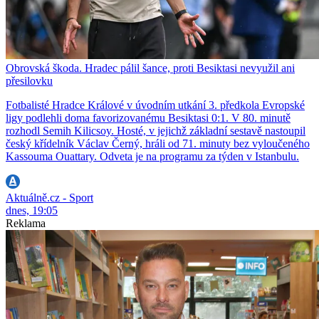
Obrovská škoda. Hradec pálil šance, proti Besiktasi nevyužil ani
přesilovku
Fotbalisté Hradce Králové v úvodním utkání 3. předkola Evropské
ligy podlehli doma favorizovanému Besiktasi 0:1. V 80. minutě
rozhodl Semih Kilicsoy. Hosté, v jejichž základní sestavě nastoupil
český křídelník Václav Černý, hráli od 71. minuty bez vyloučeného
Kassouma Ouattary. Odveta je na programu za týden v Istanbulu.
Aktuálně.cz - Sport
dnes, 19:05
Reklama