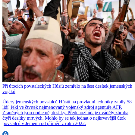
Při útocích povstaleckých Húsíů zemřelo na šest desítek jemenských
vojáků
Údery jemenských povstalců Húsíů na provládní jednotky zabily 58
lidí, řekl ve čtvrtek nejmenovaný vojenský zdroj agentuře AFP.
Zraněných jsou podle něj desítky. Předchozí údaje uváděly zhruba
čtyři desítky mrtvých. Mohlo by se tak jednat o nejkrvavější útok
povstalců v Jemenu od příměří z roku 2022.