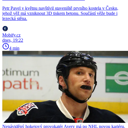
Petr Pavel v květnu navštívil staveniště prvního kostela v Česku,
jehož věž má vzniknout 3D tiskem betonu. Součástí věže bude i
lezecká stěna.
Mobify.cz
dnes, 19:22
4 min
Nenáviděný hokejový provokatér Avery má po NHL novou kariéru.