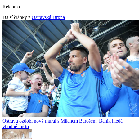
Reklama
Další články z
Ostravská Drbna
Ostravu ozdobí nový mural s Milanem Barošem. Baník hledá
vhodné místo