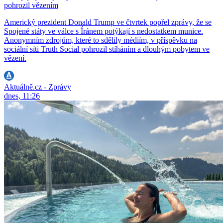
pohrozil vězením
Americký prezident Donald Trump ve čtvrtek popřel zprávy, že se
Spojené státy ve válce s Íránem potýkají s nedostatkem munice.
Anonymním zdrojům, které to sdělily médiím, v příspěvku na
sociální síti Truth Social pohrozil stíháním a dlouhým pobytem ve
vězení.
Aktuálně.cz - Zprávy
dnes, 11:26