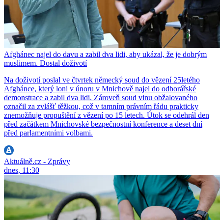
Afghánec najel do davu a zabil dva lidi, aby ukázal, že je dobrým
muslimem. Dostal doživotí
Na doživotí poslal ve čtvrtek německý soud do vězení 25letého
Afghánce, který loni v únoru v Mnichově najel do odborářské
demonstrace a zabil dva lidi. Zároveň soud vinu obžalovaného
označil za zvlášť těžkou, což v tamním právním řádu prakticky
znemožňuje propuštění z vězení po 15 letech. Útok se odehrál den
před začátkem Mnichovské bezpečnostní konference a deset dní
před parlamentními volbami.
Aktuálně.cz - Zprávy
dnes, 11:30