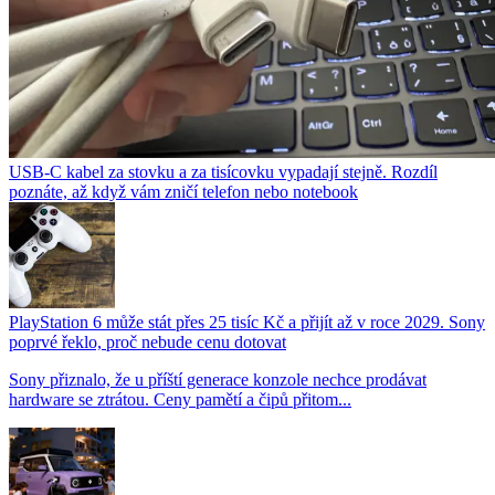
USB-C kabel za stovku a za tisícovku vypadají stejně. Rozdíl
poznáte, až když vám zničí telefon nebo notebook
PlayStation 6 může stát přes 25 tisíc Kč a přijít až v roce 2029. Sony
poprvé řeklo, proč nebude cenu dotovat
Sony přiznalo, že u příští generace konzole nechce prodávat
hardware se ztrátou. Ceny pamětí a čipů přitom...