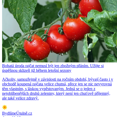
Bohatá úroda rajčat nemusí být jen zbožným přáním. Užijte si
úspěšnou sklizeň již během letošní sezony
Ačkoliv, samozřejmě v závislosti na ročním období, bývají často i v
obchodě koupená rajčata velice chutná, přece jen se nic nevyrovná
těm vlastním, s láskou vypěstovaným. Jedná se o jeden z
nejoblíbenějších druhů zeleniny, který není jen chuťově příjemný,
ale také velice zdravý.
BydlímeÚtulně.cz