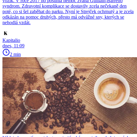
vozík. V roce 2017 ho postihla nemoc zvaná Guillain-Barrého
syndrom. Zdravotní komplikace se dostavily zcela nečekaně den
poté, co si šel zaběhat do parku. Nyní je Strejček ochrnutý a je zcela
odkázán na pomoc druhých, přesto má odvážné sny, kterých se
nehodlá vzdát.
Kapitalio
dnes, 11:09
2 min