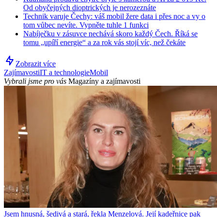
Od obyčejných dioptrických je nerozeznáte
Technik varuje Čechy: váš mobil žere data i přes noc a vy o
tom vůbec nevíte. Vypněte tuhle 1 funkci
Nabíječku v zásuvce nechává skoro každý Čech. Říká se
tomu „upíří energie“ a za rok vás stojí víc, než čekáte
Zobrazit více
Zajímavosti
IT a technologie
Mobil
Vybrali jsme pro vás
Magazíny a zajímavosti
Jsem hnusná, šedivá a stará, řekla Menzelová. Její kadeřnice pak