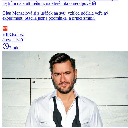
hejtrům dala ultimátum, na které nikdo neodpověděl
Olga Menzelová si z urážek na svůj vzhled udělala veřejný
experiment. Stačila jedna podmínka, a kritici zmlkli.
VIPživot.cz
dnes, 11:40
3 min