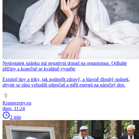
Nedostatek spánku má negativní dopad na organismus. Odhalte
příčiny a konečně se kvalitně vyspěte
Existují tipy a triky, jak podpořit zdravý, a hlavně dlouhý spánek,
abyste se ráno vzbudili odpočatí a měli energii na náročný den.
Krasnezeny.eu
dnes, 11:24
2 min