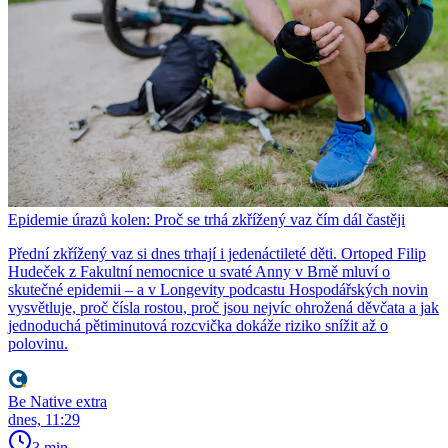
Epidemie úrazů kolen: Proč se trhá zkřížený vaz čím dál častěji
Přední zkřížený vaz si dnes trhají i jedenáctileté děti. Ortoped Filip
Hudeček z Fakultní nemocnice u svaté Anny v Brně mluví o
skutečné epidemii – a v Longevity podcastu Hospodářských novin
vysvětluje, proč čísla rostou, proč jsou nejvíc ohrožená děvčata a jak
jednoduchá pětiminutová rozcvička dokáže riziko snížit až o
polovinu.
Be Native extra
dnes, 11:29
3 min