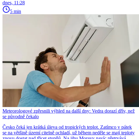
dnes, 11:28
5 min
Meteorologové zpřesnili výhled na další dny: Vedra dorazí dřív, než
se původně čekalo
Česko čeká jen krátká úleva od tropických teplot. Zatímco v pátek
se na většině území citelně ochladí, už během neděle se mají teploty
znovu dostat nad třicet stupňů. Na jihu Moravy navíc přetrvává