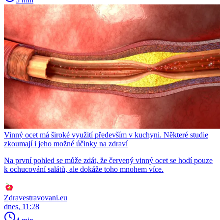
Vinný ocet má široké využití především v kuchyni. Některé studie
zkoumají i jeho možné účinky na zdraví
Na první pohled se může zdát, že červený vinný ocet se hodí pouze
k ochucování salátů, ale dokáže toho mnohem více.
Zdravestravovani.eu
dnes, 11:28