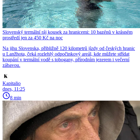
Slovenský termální ráj kousek za hranicemi: 10 bazénů v krásném
prostředí jen za 450 Kč na noc
Na jihu Slovenska, přibližně 120 kilometrů jízdy od českých hranic
u Lanžhota, čeká rozlehlý odpočinkový areál, kde můžete střídat
koupání v termální vodě s tobogany, přírodním jezerem i večerní
zábavou.
Kapitalio
dnes, 11:25
8 min