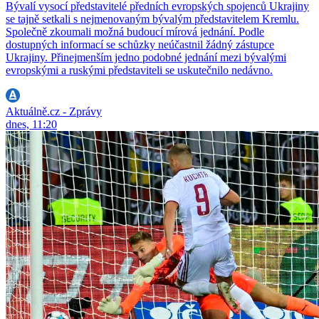
Bývalí vysocí představitelé předních evropských spojenců Ukrajiny
se tajně setkali s nejmenovaným bývalým představitelem Kremlu.
Společně zkoumali možná budoucí mírová jednání. Podle
dostupných informací se schůzky neúčastnil žádný zástupce
Ukrajiny. Přinejmenším jedno podobné jednání mezi bývalými
evropskými a ruskými představiteli se uskutečnilo nedávno.
Aktuálně.cz - Zprávy
dnes, 11:20