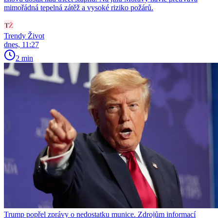
mimořádná tepelná zátěž a vysoké riziko požárů.
Trendy Život
dnes, 11:27
2 min
Trump popřel zprávy o nedostatku munice. Zdrojům informací