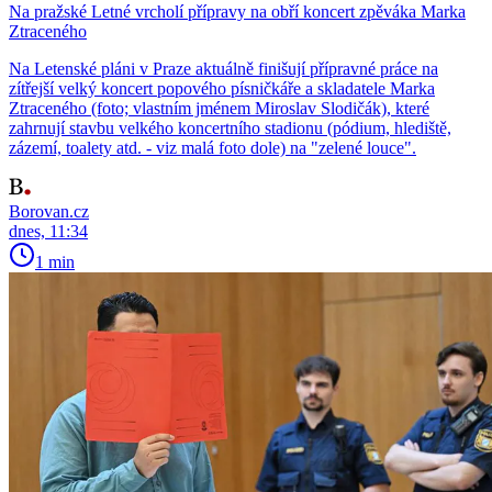
Na pražské Letné vrcholí přípravy na obří koncert zpěváka Marka
Ztraceného
Na Letenské pláni v Praze aktuálně finišují přípravné práce na
zítřejší velký koncert popového písničkáře a skladatele Marka
Ztraceného (foto; vlastním jménem Miroslav Slodičák), které
zahrnují stavbu velkého koncertního stadionu (pódium, hlediště,
zázemí, toalety atd. - viz malá foto dole) na "zelené louce".
Borovan.cz
dnes, 11:34
1 min