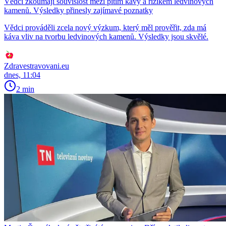
Vědci zkoumají souvislost mezi pitím kávy a rizikem ledvinových
kamenů. Výsledky přinesly zajímavé poznatky
Vědci prováděli zcela nový výzkum, který měl prověřit, zda má
káva vliv na tvorbu ledvinových kamenů. Výsledky jsou skvělé.
Zdravestravovani.eu
dnes, 11:04
2 min