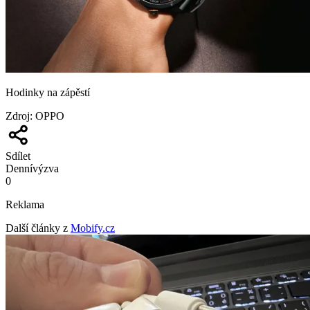
Hodinky na zápěstí
Zdroj
:
OPPO
Sdílet
Denní
výzva
0
Reklama
Další články z
Mobify.cz