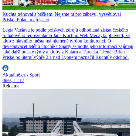
Kuchta trénoval s béčkem. Nejsme tu pro zábavu, vysvětloval
Priske. Poláci mají jasno
Legia Varšava je podle polských zdrojů odhodlaná získat českého
fotbalového reprezentanta Jana Kuchtu. Web Meczyki.pl uvedl, že
klub z hlavního města má nicméně tvrdou konkurenci. O
devětadvacetiletého útočníka Sparty se podle jeho informací zajímají
také další polské týmy a kluby z Kataru a Turecka. Trenér Brian
Priske po úterní výhře 2:1 nad Lyonem naznačil Kuchtův odchod.
Aktuálně.cz - Sport
dnes, 11:17
Reklama