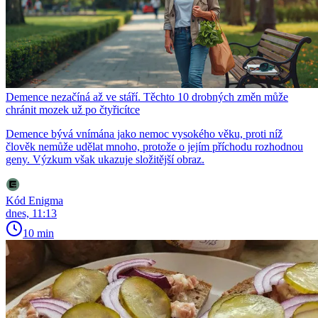
Demence nezačíná až ve stáří. Těchto 10 drobných změn může
chránit mozek už po čtyřicítce
Demence bývá vnímána jako nemoc vysokého věku, proti níž
člověk nemůže udělat mnoho, protože o jejím příchodu rozhodnou
geny. Výzkum však ukazuje složitější obraz.
Kód Enigma
dnes, 11:13
10 min