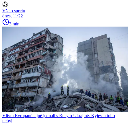
Vše o sportu
dnes, 11:22
3 min
Vlivní Evropané tajně jednali s Rusy o Ukrajině. Kyjev u toho
nebyl