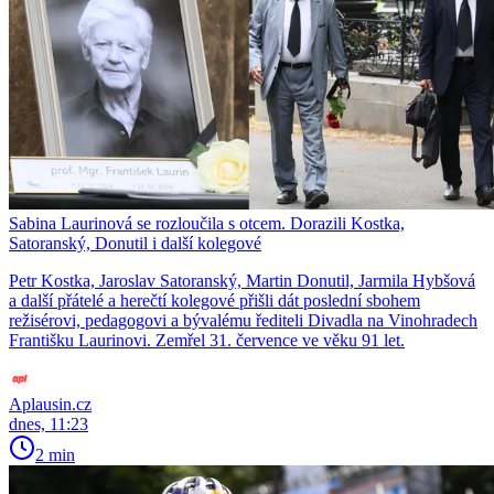
Sabina Laurinová se rozloučila s otcem. Dorazili Kostka,
Satoranský, Donutil i další kolegové
Petr Kostka, Jaroslav Satoranský, Martin Donutil, Jarmila Hybšová
a další přátelé a herečtí kolegové přišli dát poslední sbohem
režisérovi, pedagogovi a bývalému řediteli Divadla na Vinohradech
Františku Laurinovi. Zemřel 31. července ve věku 91 let.
Aplausin.cz
dnes, 11:23
2 min