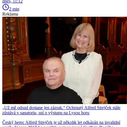
dnes, 11:12
2 min
Reklama
„Už mě odsud dostane jen zázrak.“ Ochrnutý Alfred Strejček stále
zůstává v sanatoriu, sní o výstupu na Lysou horu
Český herec Alfred Strejček je už několik let odkázán na invalidní