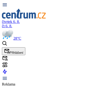
čtvrtek 6. 8.
čt 6. 8.
28°C
Přihlášení
Reklama