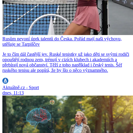
Rusům nevoní úprk talentů do Česka. Pořád mají naši výchovu,
utěšuje se Tarpiščev
Je to čím dál častější jev. Ruské tenistky už jako děti se svými rodiči
opouštějí rodnou zem, trénují v cizích klubech i akademiích a
přebírají nová občanství. Těží z toho například i český tenis. Šéf
ruského tenisu ale popírá, že by šlo o něco významného.
Aktuálně.cz - Sport
dnes, 11:13