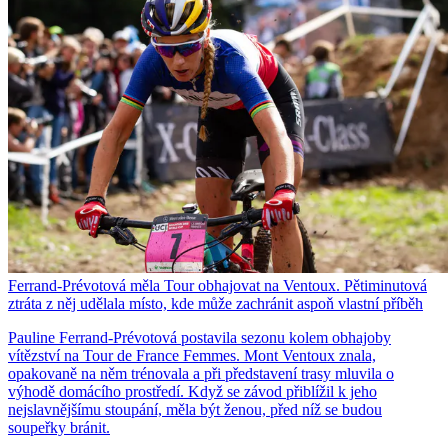
Ferrand-Prévotová měla Tour obhajovat na Ventoux. Pětiminutová
ztráta z něj udělala místo, kde může zachránit aspoň vlastní příběh
Pauline Ferrand-Prévotová postavila sezonu kolem obhajoby
vítězství na Tour de France Femmes. Mont Ventoux znala,
opakovaně na něm trénovala a při představení trasy mluvila o
výhodě domácího prostředí. Když se závod přiblížil k jeho
nejslavnějšímu stoupání, měla být ženou, před níž se budou
soupeřky bránit.