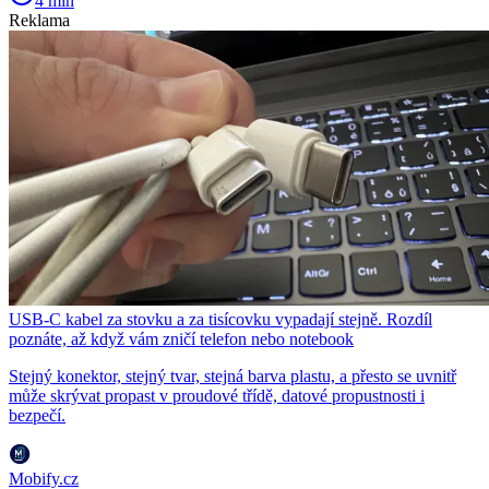
4 min
Reklama
USB-C kabel za stovku a za tisícovku vypadají stejně. Rozdíl
poznáte, až když vám zničí telefon nebo notebook
Stejný konektor, stejný tvar, stejná barva plastu, a přesto se uvnitř
může skrývat propast v proudové třídě, datové propustnosti i
bezpečí.
Mobify.cz