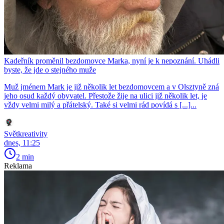
Kadeřník proměnil bezdomovce Marka, nyní je k nepoznání. Uhádli
byste, že jde o stejného muže
Muž jménem Mark je již několik let bezdomovcem a v Olsztyně zná
jeho osud každý obyvatel. Přestože žije na ulici již několik let, je
vždy velmi milý a přátelský. Také si velmi rád povídá s [...]...
Světkreativity
dnes, 11:25
2 min
Reklama