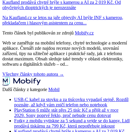
Kaufland prodává chytré brýle s kamerou a AI za 2 019 Kč. Od
obyčejných dioptrických je nerozeznáte
Na Kaufland.cz se letos na jaře objevily AI brýle INF s kamerou,
překladačem i hlasovým asistentem za cenu...
Tento článek byl publikován ze zdrojů
Mobify.cz
Web se zaměřuje na mobilní telefony, chytré technologie a moderní
aplikace. Čtenáři zde najdou recenze nových modelů, srovnání
zařízení, tipy na užitečné aplikace i praktické rady, jak z telefonu
dostat maximum. Obsah sleduje také trendy v oblasti elektroniky,
softwaru a digitálních služeb – od...
Všechny články tohoto autora →
Další články z kategorie
Mobil
USB-C kabel za stovku a za tisícovku vypadají stejně. Rozdíl
poznáte, až když vám zničí telefon nebo notebook
PlayStation 6 může stát přes 25 tisíc Kč a přijít až v roce
2029. Sony poprvé řeklo, proč nebude cenu dotovat
Fotky z mobilu vytiskne za 5 sekund a vejde se do kapsy. Lidl
prodává tiskárnu za 799 Kč, která nepotřebuje inkoust
Kaufland prodává chytré brýle s kamerou a AI za 2 019 Kč.