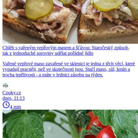
Chléb s vařeným vepřovým masem a šťávou: Staročeský způsob,
jak z jednoduché suroviny udělat pořádné jídlo
Vařené vepřové maso zavařené ve sklenici je jedna z těch věcí, které
vypadají pracněji, než ve skutečnosti jsou. Stačí maso, sůl, kmín a
trocha trpělivosti - a máte v lednici zásobu na týden.
Cooky.cz
dnes, 11:13
4 min