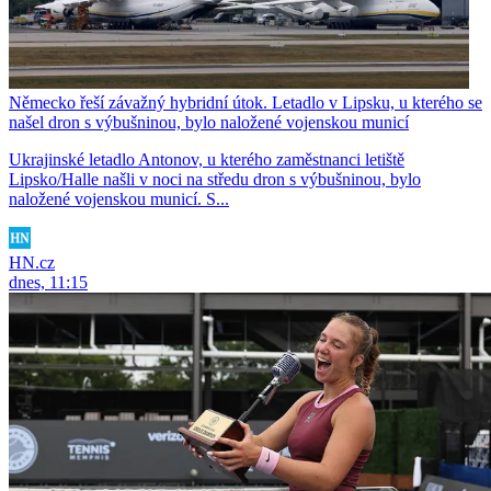
Německo řeší závažný hybridní útok. Letadlo v Lipsku, u kterého se
našel dron s výbušninou, bylo naložené vojenskou municí
Ukrajinské letadlo Antonov, u kterého zaměstnanci letiště
Lipsko/Halle našli v noci na středu dron s výbušninou, bylo
naložené vojenskou municí. S...
HN.cz
dnes, 11:15