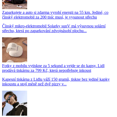
Zaparkujete a auto si zdarma vyrobí energii na 55 km. Jediné, co
čínský elektromobil za 200 tisíc musí, je vysunout střechu
Čínský mikro-elektromobil Solarky sunV má výsuvnou solární
střechu, která po zaparkování zdvojnásobí plochu...
Fotky z mobilu vytiskne za 5 sekund a vejde se do kapsy. Lidl
prodává tiskárnu za 799 Kč, která nepotřebuje inkoust
Kapesní tiskárna z Lidlu váží 150 gramů, tiskne bez jediné kapky
inkoustu a stojí méně než dvě pizzy v...