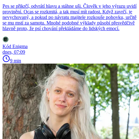
Pes se přikrčí, odvrátí hlavu a stáhne uši. Člověk v jeho výrazu uvidí
provinění. Ocas se rozkmitá, a tak musí mít radost. Když zavrčí, je
nevychovaný, a pokud po návratu majitele rozkouše pohovku, určitě
se mu mstí za samotu. Mnohé podobné výklady působí přesvědčivě
hlavně proto, že psí chování překládáme do lidských emocí.
Kód Enigma
dnes, 07:09
9 min