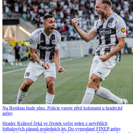
Na Besiktas bude plno. Policie varuje před kolonami u hradecké
arény
Hradec Králové čeká ve čtvrtek večer jeden z největších
fotbalových zápasů posledních let. Do vyprodané FINEP arény