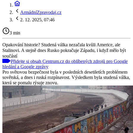
ArmádníZpravodaj.cz
2. 12. 2025, 07:46
3 min
Opakování historie? Studená válka nezačala kvůli Americe, ale
Stalinovi. A stejně dnes Rusko pokračuje Západu, i když mělo být
součástí
Přidejte si obsah Centrum.cz do oblíbených zdrojů pro Google
hledání a Google zprávy
Pro světovou bezpečnost byla v posledních desetiletích problémem
sovětská, a dnes i ruská rozpínavost. Výsledkem byla studená válka,
která se pomalu rýsuje znovu.