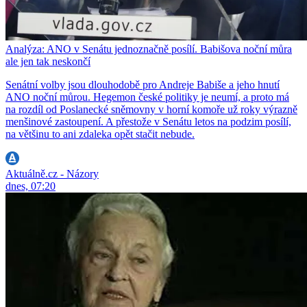
Analýza: ANO v Senátu jednoznačně posílí. Babišova noční můra
ale jen tak neskončí
Senátní volby jsou dlouhodobě pro Andreje Babiše a jeho hnutí
ANO noční můrou. Hegemon české politiky je neumí, a proto má
na rozdíl od Poslanecké sněmovny v horní komoře už roky výrazně
menšinové zastoupení. A přestože v Senátu letos na podzim posílí,
na většinu to ani zdaleka opět stačit nebude.
Aktuálně.cz - Názory
dnes, 07:20