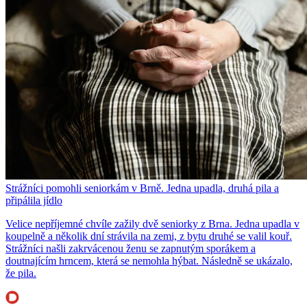
Strážníci pomohli seniorkám v Brně. Jedna upadla, druhá pila a
připálila jídlo
Velice nepříjemné chvíle zažily dvě seniorky z Brna. Jedna upadla v
koupelně a několik dní strávila na zemi, z bytu druhé se valil kouř.
Strážníci našli zakrvácenou ženu se zapnutým sporákem a
doutnajícím hrncem, která se nemohla hýbat. Následně se ukázalo,
že pila.