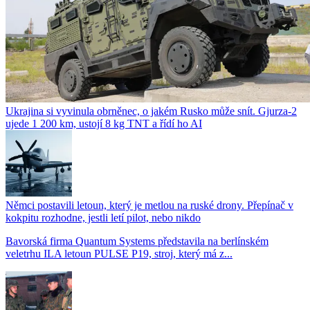
Ukrajina si vyvinula obrněnec, o jakém Rusko může snít. Gjurza-2
ujede 1 200 km, ustojí 8 kg TNT a řídí ho AI
Němci postavili letoun, který je metlou na ruské drony. Přepínač v
kokpitu rozhodne, jestli letí pilot, nebo nikdo
Bavorská firma Quantum Systems představila na berlínském
veletrhu ILA letoun PULSE P19, stroj, který má z...