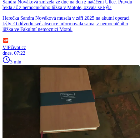
Sandra Nováková zmizela ze dne na den z natáčení Ulice. Pravdu
řekla až z nemocničního lůžka v Motole, ozvala se kýla
Herečka Sandra Nováková musela v září 2025 na akutní operaci
kýly. O důvodu své absence informovala sama, z nemocničního
lůžka ve Fakultní nemocnici Motol.
VIPživot.cz
dnes, 07:22
3 min