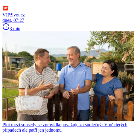
VIPživot.cz
dnes, 07:27
3 min
Plot mezi sousedy se zpravidla považuje za společný: V některých
případech ale patří jen jednomu