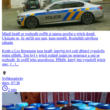
Mladí bratři se rozhodli ověřit si starou pověst o jejich domě.
Ukázalo se, že strčili nos tam, kam neměli. Rozluštili odvěkou
záhadu
Keith a Les Bergquist jsou bratři, kterým byl celé dětství vyprávěn
jeden příběh. Ten byl v jejich rodině znám po generace a oni se
rozhodli, že ověří jeho pravdivost. Příběh, který jim vyprávěl jejich
otec, [...]...
Světkreativity
dnes, 07:36
2 min