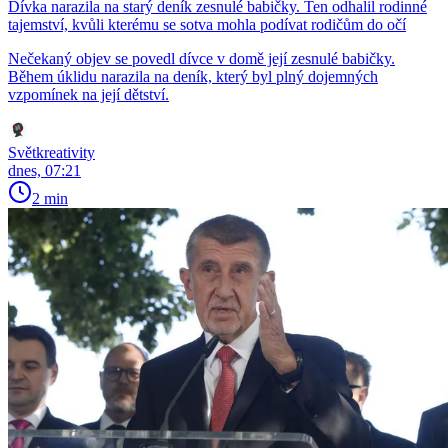
Dívka narazila na starý deník zesnulé babičky. Ten odhalil rodinné
tajemství, kvůli kterému se sotva mohla podívat rodičům do očí
Nečekaný objev se povedl dívce v domě její zesnulé babičky.
Během úklidu narazila na deník, který byl plný dojemných
vzpomínek na její dětství.
Světkreativity
dnes, 07:21
2 min