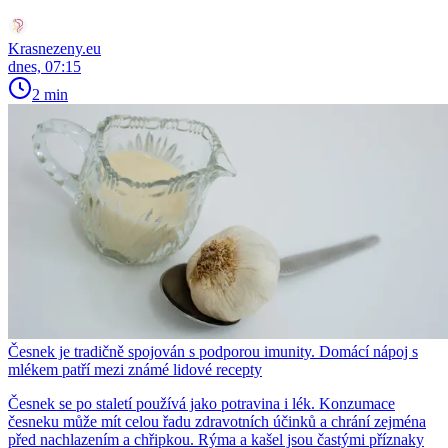
Krasnezeny.eu
dnes, 07:15
2 min
Česnek je tradičně spojován s podporou imunity. Domácí nápoj s
mlékem patří mezi známé lidové recepty
Česnek se po staletí používá jako potravina i lék. Konzumace
česneku může mít celou řadu zdravotních účinků a chrání zejména
před nachlazením a chřipkou. Rýma a kašel jsou častými příznaky