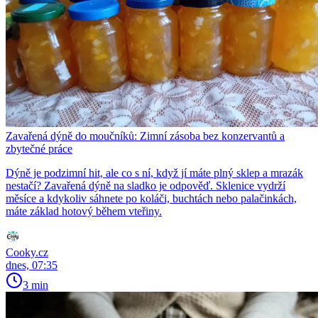
Zavařená dýně do moučníků: Zimní zásoba bez konzervantů a
zbytečné práce
Dýně je podzimní hit, ale co s ní, když jí máte plný sklep a mrazák
nestačí? Zavařená dýně na sladko je odpověď. Sklenice vydrží
měsíce a kdykoliv sáhnete po koláči, buchtách nebo palačinkách,
máte základ hotový během vteřiny.
Cooky.cz
dnes, 07:35
3 min