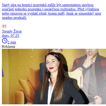
Starý plot na hranici pozemků může být samostatnou stavbou,
součástí jednoho pozemku i společnou rozhradou. Před výměnou
nebo opravou se vyplatí zjistit, komu patří, jinak se sousedský spor
snadno prodraží.
Trendy Život
dnes, 07:25
2 min
Reklama