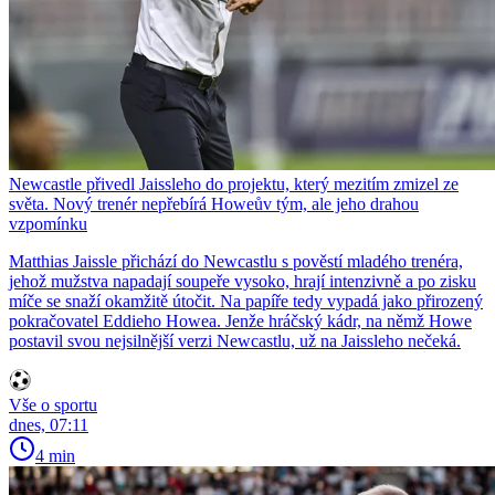
Newcastle přivedl Jaissleho do projektu, který mezitím zmizel ze
světa. Nový trenér nepřebírá Howeův tým, ale jeho drahou
vzpomínku
Matthias Jaissle přichází do Newcastlu s pověstí mladého trenéra,
jehož mužstva napadají soupeře vysoko, hrají intenzivně a po zisku
míče se snaží okamžitě útočit. Na papíře tedy vypadá jako přirozený
pokračovatel Eddieho Howea. Jenže hráčský kádr, na němž Howe
postavil svou nejsilnější verzi Newcastlu, už na Jaissleho nečeká.
Vše o sportu
dnes, 07:11
4 min