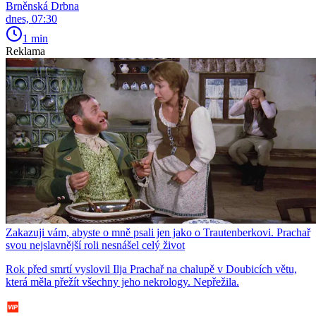
Brněnská Drbna
dnes, 07:30
1 min
Reklama
Zakazuji vám, abyste o mně psali jen jako o Trautenberkovi. Prachař
svou nejslavnější roli nesnášel celý život
Rok před smrtí vyslovil Ilja Prachař na chalupě v Doubicích větu,
která měla přežít všechny jeho nekrology. Nepřežila.