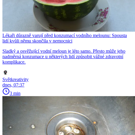
Lékaři důrazně varují před konzumací vodního melounu: Spousta
lidí kvůli němu skončila v nemocnici
Sladký a osvěžující vodní meloun je léto samo. Přesto může jeho
nadměrná konzumace u některých lidí způsobit vážné zdravotní
komplikace.
Světkreativity
dnes, 07:37
3 min