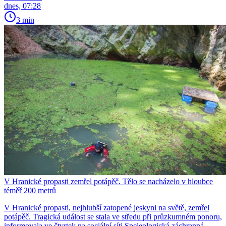
dnes, 07:28
3 min
V Hranické propasti zemřel potápěč. Tělo se nacházelo v hloubce
téměř 200 metrů
V Hranické propasti, nejhlubší zatopené jeskyni na světě, zemřel
potápěč. Tragická událost se stala ve středu při průzkumném ponoru,
informovala ve čtvrtek na sociální síti Speleologická záchranná