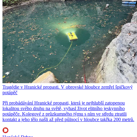
Tragédie v Hranické propasti. V obrovské hloubce zemřel špičkový
potápěč
Při probádávání Hranické propasti, která je nejhlubší zatopenou
lokalitou svého druhu na světě, vyhasl život elitního jeskynního
potápěče. Kolegové z průzkumného týmu s ním ve středu ztratili
kontakt a jeho tělo našli až před půlnocí v hloubce takřka 200 metrů.