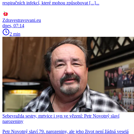
respiračních infekcí, které mohou způsobovat [...]...
Zdravestravovani.eu
dnes, 07:14
2 min
Sebevražda sestry, mrtvice i syn ve vězení: Petr Novotný slaví
narozeniny
Petr Novotný slaví 79. narozeniny, ale jeho život není žádná veselá