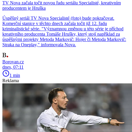
TV Nova začala točit novou řadu seriálu Specialisté, kreativním
producentem je Hruška
Úspěšný seriál TV Nova Specialisté (foto) bude pokračovat.
Komerční stanice v těchto dnech začala točit již 12. řadu
kriminalistické série. "Významnou změnou u této série je příchod
kreativního producenta Tomáše Hrušky, který stojí například za
úspěšnými projekty Metoda Markovič: Hojer či Metoda Markovič:
Straka na Oneplay," informovala Nova.
Borovan.cz
dnes, 07:11
1 min
Reklama