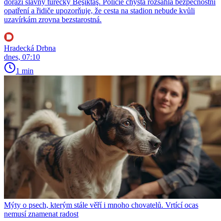
dorazí slavný turecký Beşiktaş. Policie chystá rozsáhlá bezpečnostní
opatření a řidiče upozorňuje, že cesta na stadion nebude kvůli
uzavírkám zrovna bezstarostná.
Hradecká Drbna
dnes, 07:10
1 min
Mýty o psech, kterým stále věří i mnoho chovatelů. Vrtící ocas
nemusí znamenat radost