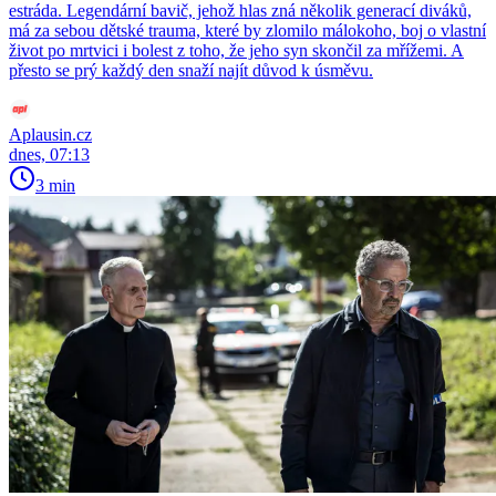
estráda. Legendární bavič, jehož hlas zná několik generací diváků,
má za sebou dětské trauma, které by zlomilo málokoho, boj o vlastní
život po mrtvici i bolest z toho, že jeho syn skončil za mřížemi. A
přesto se prý každý den snaží najít důvod k úsměvu.
Aplausin.cz
dnes, 07:13
3 min