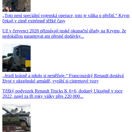
„Toto není speciální vojenská operace, toto je válka o přežití.“ Krym
čekají v zimě extrémně těžké časy
Už v červenci 2026 přiznávají ruské okupační úřady na Krymu, že
nedokážou garantovat ani přesné dodávky...
„Jezdí krásně a nikdo si nestěžuje.“ Francouzský Renault dostává
život v ukrajinské armádě, vyrábí si cisternové vozy
Těžký podvozek Renault Trucks K 6×6, dodaný Ukrajině v roce
2022, najel za tři roky války přes 220 000...