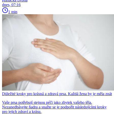
Hanácká Drbna
dnes, 07:16
1 min
Důležité kroky pro krásná a zdravá prsa. Každá žena by je měla znát
Vaše prsa potřebují stejnou péči jako zbytek vašeho těla.
Nezanedbávejte ňadra a snažte se je podpořit následujícími kroky
pro jejich zdraví a krásu.