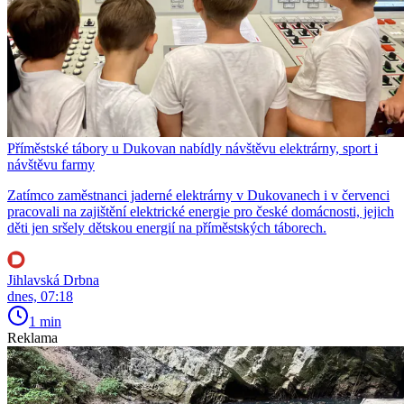
Příměstské tábory u Dukovan nabídly návštěvu elektrárny, sport i
návštěvu farmy
Zatímco zaměstnanci jaderné elektrárny v Dukovanech i v červenci
pracovali na zajištění elektrické energie pro české domácnosti, jejich
děti jen sršely dětskou energií na příměstských táborech.
Jihlavská Drbna
dnes, 07:18
1 min
Reklama