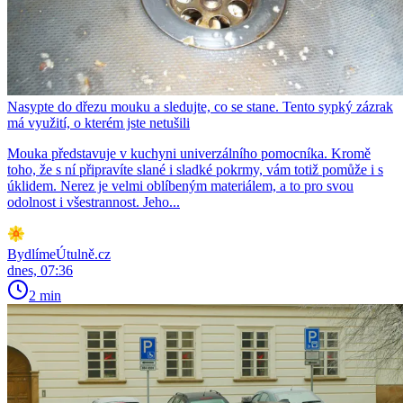
Nasypte do dřezu mouku a sledujte, co se stane. Tento sypký zázrak
má využití, o kterém jste netušili
Mouka představuje v kuchyni univerzálního pomocníka. Kromě
toho, že s ní připravíte slané i sladké pokrmy, vám totiž pomůže i s
úklidem. Nerez je velmi oblíbeným materiálem, a to pro svou
odolnost i všestrannost. Jeho...
BydlímeÚtulně.cz
dnes, 07:36
2 min