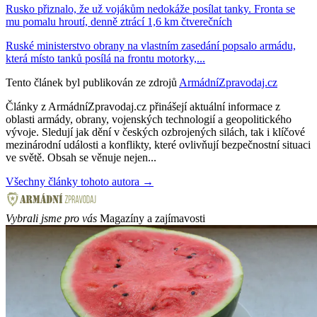
Rusko přiznalo, že už vojákům nedokáže posílat tanky. Fronta se
mu pomalu hroutí, denně ztrácí 1,6 km čtverečních
Ruské ministerstvo obrany na vlastním zasedání popsalo armádu,
která místo tanků posílá na frontu motorky,...
Tento článek byl publikován ze zdrojů
ArmádníZpravodaj.cz
Články z ArmádníZpravodaj.cz přinášejí aktuální informace z
oblasti armády, obrany, vojenských technologií a geopolitického
vývoje. Sledují jak dění v českých ozbrojených silách, tak i klíčové
mezinárodní události a konflikty, které ovlivňují bezpečnostní situaci
ve světě. Obsah se věnuje nejen...
Všechny články tohoto autora →
Vybrali jsme pro vás
Magazíny a zajímavosti