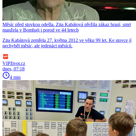
Měsíc před stovkou odešla. Zita Kabátová přežila zákaz hraní, smrt
manžela v Bombaji i porod ve 44 letech
Zita Kabátová zemřela 27. května 2012 ve věku 99 let. Ke stovce jí
nechyběl měsíc, ale jedenáct měsíců.
VIPživot.cz
dnes, 07:18
4 min