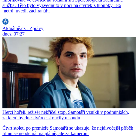
služba. Tělo bylo vyzvednuto v noci na čtvrtek z hloubky 186
metrů, uvedli záchranáři.
Aktuálně.cz - Zprávy
dnes, 07:27
Herci hořeli, režisér nekřičel stop. Samotáři vznikli v podmínkách,
za které by dnes tvůrce skončily u soudu
Čtvrt století po premiéře Samotářů se ukazuje, že nejdivočejší příběh
filmu se neodehrál na plátně, ale za kamerou.