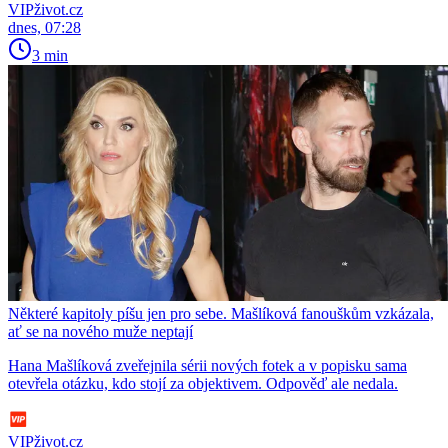
VIPživot.cz
dnes, 07:28
3 min
Některé kapitoly píšu jen pro sebe. Mašlíková fanouškům vzkázala,
ať se na nového muže neptají
Hana Mašlíková zveřejnila sérii nových fotek a v popisku sama
otevřela otázku, kdo stojí za objektivem. Odpověď ale nedala.
VIPživot.cz