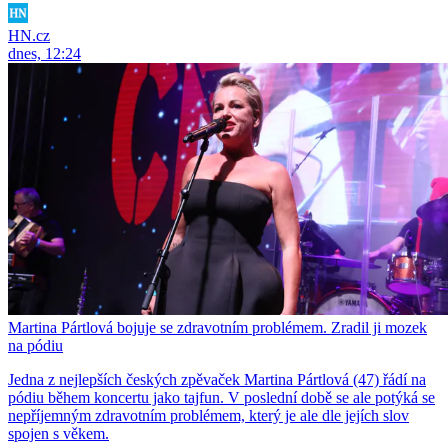
HN.cz
dnes, 12:24
Martina Pártlová bojuje se zdravotním problémem. Zradil ji mozek
na pódiu
Jedna z nejlepších českých zpěvaček Martina Pártlová (47) řádí na
pódiu během koncertu jako tajfun. V poslední době se ale potýká se
nepříjemným zdravotním problémem, který je ale dle jejích slov
spojen s věkem.