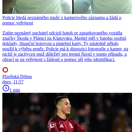
Policie hledá neznámého muže z kamerového záznamu a žádá o
pomoc veřejnost
Zatím neznámý pachatel odcizil batoh ze zaparkovaného vozidla
značky Škoda v Plánici na Klatovsku. Majitel měl v batohu osobní
doklady, finanční hotovost a platební karty. Ty následně někdo
použil k výběru peněz. Policie má k dispozici fotografie z kamer, na
nichž je zachycen muž důležitý pro trestní řízení v tomto případu, a
obrací se na veřejnost s žádostí o pomoc při jeho identifikaci.
Plzeňská Drbna
dnes, 11:57
1 min