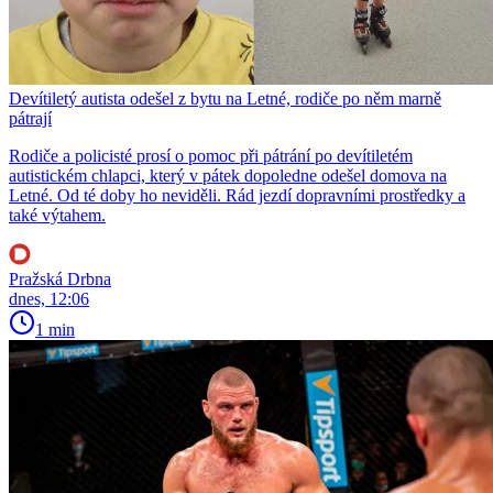
Devítiletý autista odešel z bytu na Letné, rodiče po něm marně
pátrají
Rodiče a policisté prosí o pomoc při pátrání po devítiletém
autistickém chlapci, který v pátek dopoledne odešel domova na
Letné. Od té doby ho neviděli. Rád jezdí dopravními prostředky a
také výtahem.
Pražská Drbna
dnes, 12:06
1 min