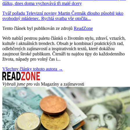
dálku, dnes doma vychovává tři malé dcery
Tvář pořadu Televizní noviny Martin Čermák dlouho působil jako
svobodný mládenec. Rychlá svatba vše otočila...
Tento článek byl publikován ze zdrojů
ReadZone
Web nabízí pestrou paletu článků o životním stylu, zdraví, vztazích,
kultuře i aktuálních trendech. Obsah je kombinací praktických rad,
odlehčených zajímavostí a inspirativních textů, které dokážou
zaujmout široké publikum. Čtenáři tu najdou tipy do každodenního
života, nápady pro volný čas i...
Všechny články tohoto autora →
Vybrali jsme pro vás
Magazíny a zajímavosti