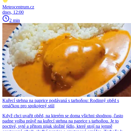
Meteocentrum.cz
dnes, 12:00
2 min
Kuřecí stehna na paprice podávaná s tarhoňou: Rodinný oběd s
omáčkou pro spokojený stůl
Když chci uvařit oběd, na kterém se doma všichni shodnou, často
padne volba právě na kuřecí stehna na paprice s tarhoňou. Je to
poctivé, syté a přitom nijak složité jídlo, které stojí na jemně