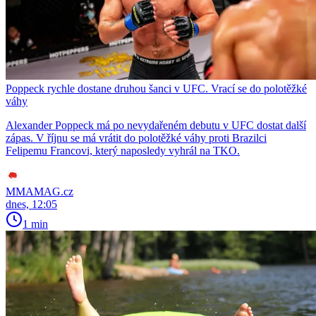
Poppeck rychle dostane druhou šanci v UFC. Vrací se do polotěžké
váhy
Alexander Poppeck má po nevydařeném debutu v UFC dostat další
zápas. V říjnu se má vrátit do polotěžké váhy proti Brazilci
Felipemu Francovi, který naposledy vyhrál na TKO.
MMAMAG.cz
dnes, 12:05
1 min