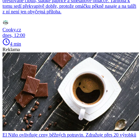
orestované cibuli, sladké paprice a smetanové omáčce. Tarhoňa k
tomu sedí překvapivě dobře, protože omáčku pěkně nasaje a na talíři
z ní není jen obyčejná příloha.
Cooky.cz
dnes, 12:00
4 min
Reklama
El Niño ovlivňuje ceny běžných potravin. Zdražuje přes 20 výrobků