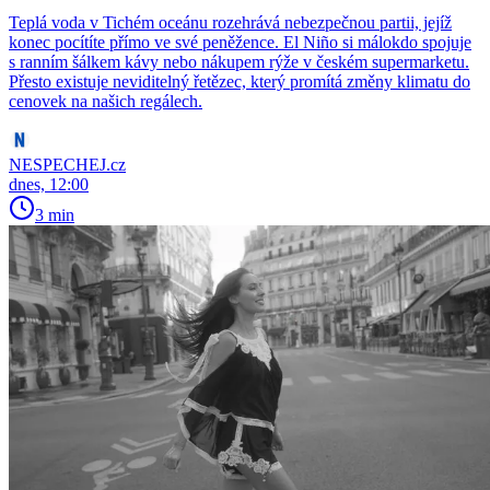
Teplá voda v Tichém oceánu rozehrává nebezpečnou partii, jejíž
konec pocítíte přímo ve své peněžence. El Niño si málokdo spojuje
s ranním šálkem kávy nebo nákupem rýže v českém supermarketu.
Přesto existuje neviditelný řetězec, který promítá změny klimatu do
cenovek na našich regálech.
NESPECHEJ.cz
dnes, 12:00
3 min