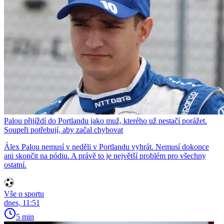
Palou přijíždí do Portlandu jako muž, kterého už nestačí porážet.
Soupeři potřebují, aby začal chybovat
Álex Palou nemusí v neděli v Portlandu vyhrát. Nemusí dokonce
ani skončit na pódiu. A právě to je největší problém pro všechny
ostatní.
Vše o sportu
dnes, 11:51
5 min