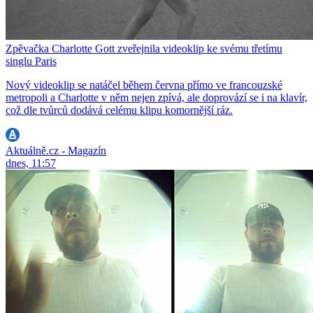
Zpěvačka Charlotte Gott zveřejnila videoklip ke svému třetímu
singlu Paris
Nový videoklip se natáčel během června přímo ve francouzské
metropoli a Charlotte v něm nejen zpívá, ale doprovází se i na klavír,
což dle tvůrců dodává celému klipu komornější ráz.
Aktuálně.cz - Magazín
dnes, 11:57