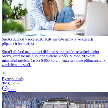
Sirotčí důchod v roce 2026: Kdy má dítě nárok a ve kterých
případech ho nezíská
Sirotčí důchod má pomoci dítěti po smrti rodiče, osvojitele nebo
osoby, která ho měla soudně svěřené v péči. V roce 2026 činí
minimální měsíční částka 6 860 korun, jenže samotné příbuzenství k
zemřelému nestačí.
Byznys trendy
dnes, 12:30
3 min