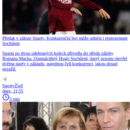
Přetlak v záloze Sparty. Konkurenční boj může odnést i reprezentant
Sochůrek
Sparta po dvou odehraných kolech přivedla do středu zálohy
Romana Macka. Osmnáctiletý Hugo Sochůrek, který sezonu otevřel
dvěma starty v základu, najednou čelí konkurenci, jakou dosud
nezažil.
SportyŽivě
dnes, 11:55
3 min