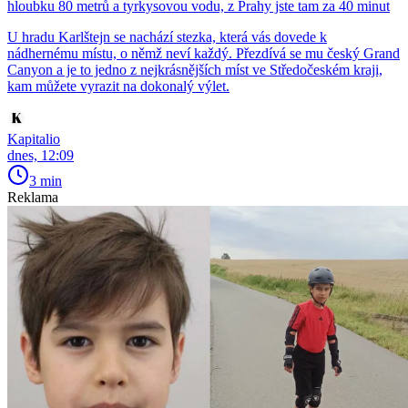
hloubku 80 metrů a tyrkysovou vodu, z Prahy jste tam za 40 minut
U hradu Karlštejn se nachází stezka, která vás dovede k
nádhernému místu, o němž neví každý. Přezdívá se mu český Grand
Canyon a je to jedno z nejkrásnějších míst ve Středočeském kraji,
kam můžete vyrazit na dokonalý výlet.
Kapitalio
dnes, 12:09
3 min
Reklama