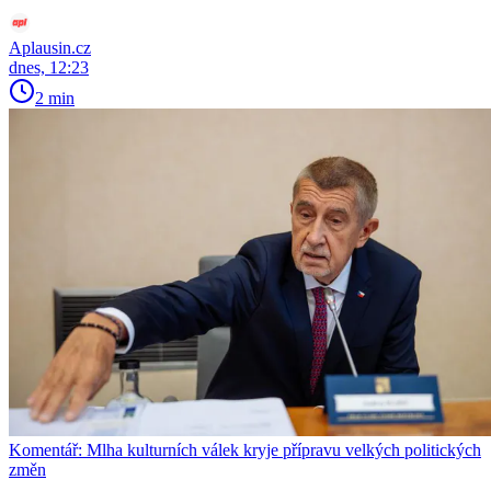
Aplausin.cz
dnes, 12:23
2 min
Komentář: Mlha kulturních válek kryje přípravu velkých politických
změn