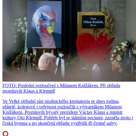
FOTO: Poslední rozloučení s Milanem Knížákem. Při obřadu
promluvili Klaus a Klempíř
Ve Velké obřadní síni strašnického krematoria se dnes rodina,
přátelé, kolegové i veřejnost rozloučili s výtvarníkem Milanem
Knížákem. Promluvili bývalý prezident Václav Klaus a ministr
kultury Oto Klempíř. Pohřeb byl se státními poctami, zazněla proto i
česká hymna a po skončení obřadu vystřelili tři čestné salvy.