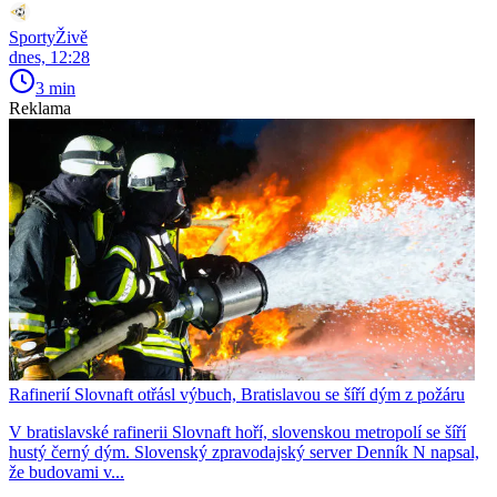
SportyŽivě
dnes, 12:28
3 min
Reklama
Rafinerií Slovnaft otřásl výbuch, Bratislavou se šíří dým z požáru
V bratislavské rafinerii Slovnaft hoří, slovenskou metropolí se šíří
hustý černý dým. Slovenský zpravodajský server Denník N napsal,
že budovami v...