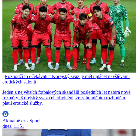
„Rozhodčí to očekávali.“ Korejský svaz je měl uplácet návštěvami
erotických salonů
Jeden z největších fotbalových skandálů posledních let nabírá nové
rozměry. Korejský svaz čelí obvinění, že zahraničním rozhodčím
platil erotické služby.
Aktuálně.cz - Sport
dnes, 11:51