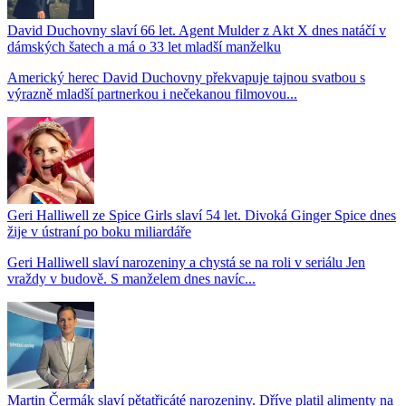
David Duchovny slaví 66 let. Agent Mulder z Akt X dnes natáčí v
dámských šatech a má o 33 let mladší manželku
Americký herec David Duchovny překvapuje tajnou svatbou s
výrazně mladší partnerkou i nečekanou filmovou...
Geri Halliwell ze Spice Girls slaví 54 let. Divoká Ginger Spice dnes
žije v ústraní po boku miliardáře
Geri Halliwell slaví narozeniny a chystá se na roli v seriálu Jen
vraždy v budově. S manželem dnes navíc...
Martin Čermák slaví pětatřicáté narozeniny. Dříve platil alimenty na