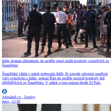
Itálie dostala ultimátum: do neděle musí zrušit kontroly cestujících ze
Španělska
Španělská vláda v pátek pohrozila Itálii, že zavede odvetná opatření
vůči cestujícím z Itálie, pokud Řím do neděle nezruší kontroly lidí
přijíždějících ze Španělska. V pátek o tom napsal deník El País.
Aktuálně.cz - Zprávy
dnes, 12:30