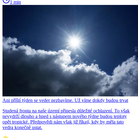
1 min
Ani příští týden se veder nezbavíme. Už víme dokdy budou trvat
Studená fronta na naše území přinesla důležité ochlazení. To však
nevydrží dlouho a hned s nástupem nového týdne budou teploty
opět tropické. Předpovědi nám však již říkají, kdy by měla tato
vedra konečně ustat.