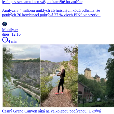
jestli je v seznamu i ten váš, a okamžitě ho změňte
Analýza 3,4 milionu uniklých čtyřmístných kódů odhalila, že
pouhých 20 kombinací pokrývá 27 % všech PINů ve vzorku.
Mobify.cz
dnes, 12:16
4 min
Český Grand Canyon láká na velkolepou podívanou: Ukrývá