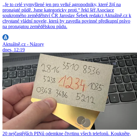
„Je to celé vymyšlené jen pro velké agropodniky, které žijí na
pronajaté půdě. Jsme kategoricky proti,“ řekl šéf Asociace
soukromého zemědělství ČR Jaroslav Šebek redakci Aktuálně.cz k
chystané vládní novele, která by zavedla povinné předkupní právo
na pronajatou zemědělskou půdu.
Aktuálně.cz - Názory
dnes, 12:19
20 nejčastějších PINů odemkne čtvrtinu všech telefonů. Koukněte,