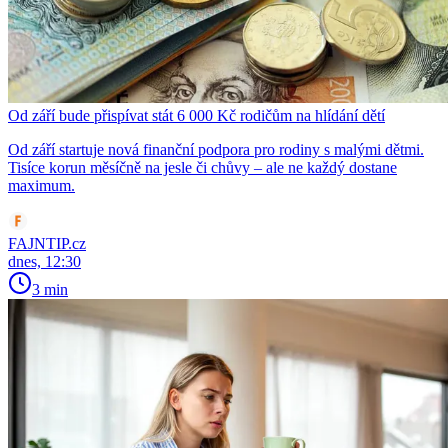
Od září bude přispívat stát 6 000 Kč rodičům na hlídání dětí
Od září startuje nová finanční podpora pro rodiny s malými dětmi.
Tisíce korun měsíčně na jesle či chůvy – ale ne každý dostane
maximum.
FAJNTIP.cz
dnes, 12:30
3 min