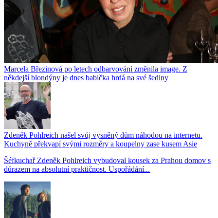
Marcela Březinová po letech odbarvování změnila image. Z
někdejší blondýny je dnes babička hrdá na své šediny
Zdeněk Pohlreich našel svůj vysněný dům náhodou na internetu.
Kuchyně překvapí svými rozměry a koupelny zase kusem Asie
Šéfkuchař Zdeněk Pohlreich vybudoval kousek za Prahou domov s
důrazem na absolutní praktičnost. Uspořádání...