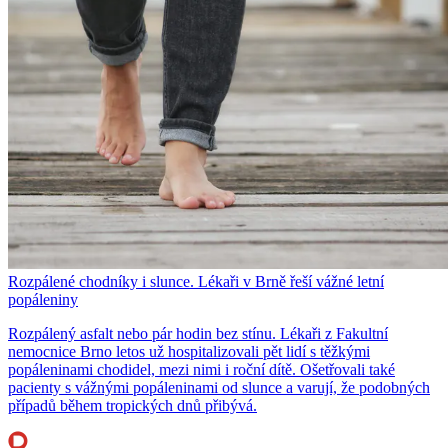
Rozpálené chodníky i slunce. Lékaři v Brně řeší vážné letní
popáleniny
Rozpálený asfalt nebo pár hodin bez stínu. Lékaři z Fakultní
nemocnice Brno letos už hospitalizovali pět lidí s těžkými
popáleninami chodidel, mezi nimi i roční dítě. Ošetřovali také
pacienty s vážnými popáleninami od slunce a varují, že podobných
případů během tropických dnů přibývá.