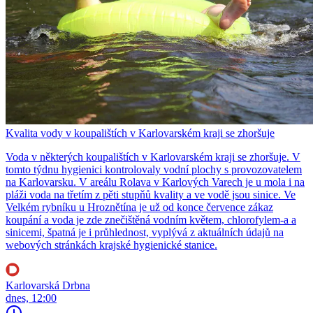
Kvalita vody v koupalištích v Karlovarském kraji se zhoršuje
Voda v některých koupalištích v Karlovarském kraji se zhoršuje. V
tomto týdnu hygienici kontrolovaly vodní plochy s provozovatelem
na Karlovarsku. V areálu Rolava v Karlových Varech je u mola i na
pláži voda na třetím z pěti stupňů kvality a ve vodě jsou sinice. Ve
Velkém rybníku u Hroznětína je už od konce července zákaz
koupání a voda je zde znečištěná vodním květem, chlorofylem-a a
sinicemi, špatná je i průhlednost, vyplývá z aktuálních údajů na
webových stránkách krajské hygienické stanice.
Karlovarská Drbna
dnes, 12:00