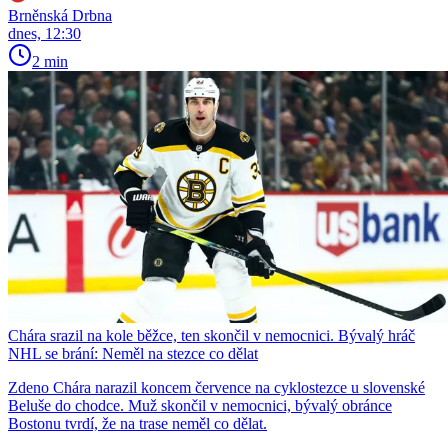
Brněnská Drbna
dnes, 12:30
2 min
Chára srazil na kole běžce, ten skončil v nemocnici. Bývalý hráč
NHL se brání: Neměl na stezce co dělat
Zdeno Chára narazil koncem července na cyklostezce u slovenské
Beluše do chodce. Muž skončil v nemocnici, bývalý obránce
Bostonu tvrdí, že na trase neměl co dělat.