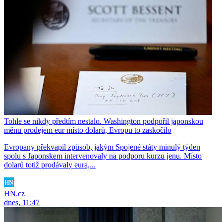
Tohle se nikdy předtím nestalo. Washington podpořil japonskou
měnu prodejem eur místo dolarů, Evropu to zaskočilo
Evropany překvapil způsob, jakým Spojené státy minulý týden
spolu s Japonskem intervenovaly na podporu kurzu jenu. Místo
dolarů totiž prodávaly eura,...
HN.cz
dnes, 11:47