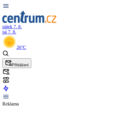
pátek 7. 8.
pá 7. 8.
26°C
Přihlášení
Reklama