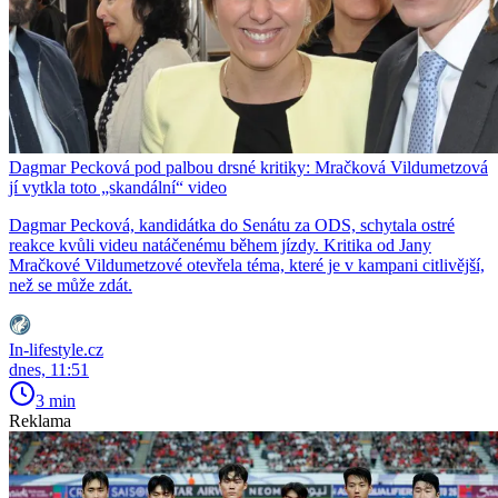
Dagmar Pecková pod palbou drsné kritiky: Mračková Vildumetzová
jí vytkla toto „skandální“ video
Dagmar Pecková, kandidátka do Senátu za ODS, schytala ostré
reakce kvůli videu natáčenému během jízdy. Kritika od Jany
Mračkové Vildumetzové otevřela téma, které je v kampani citlivější,
než se může zdát.
In-lifestyle.cz
dnes, 11:51
3 min
Reklama