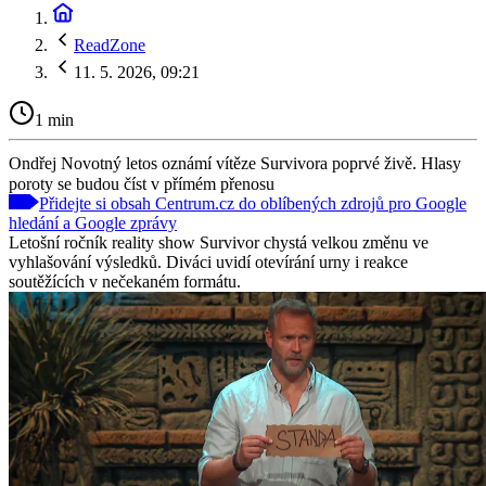
ReadZone
11. 5. 2026, 09:21
1 min
Ondřej Novotný letos oznámí vítěze Survivora poprvé živě. Hlasy
poroty se budou číst v přímém přenosu
Přidejte si obsah Centrum.cz do oblíbených zdrojů pro Google
hledání a Google zprávy
Letošní ročník reality show Survivor chystá velkou změnu ve
vyhlašování výsledků. Diváci uvidí otevírání urny i reakce
soutěžících v nečekaném formátu.