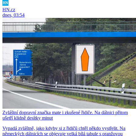
HN.cz
dnes, 03:54
Zvláštní dopravní značka mate i zkušené řidiče. Na dálnici přitom
ušetří klidně desítky minut
Vypadá zvláštně, jako kdyby si z řidičů chtěl někdo vystřelit. Na
německých dálnicích se objevuje velká bílá tabule s oranžovou