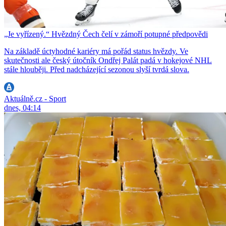
„Je vyřízený.“ Hvězdný Čech čelí v zámoří potupné předpovědi
Na základě úctyhodné kariéry má pořád status hvězdy. Ve
skutečnosti ale český útočník Ondřej Palát padá v hokejové NHL
stále hlouběji. Před nadcházející sezonou slyší tvrdá slova.
Aktuálně.cz - Sport
dnes, 04:14