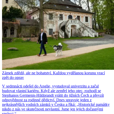
Zámek zdědil, ale ne bohatství. Každou vydělanou korunu vrací
zpět do oprav
V sedmnácti odešel do Anglie, vystudoval univerzitu a začal
budovat vlastní kariéru. Když ale zemřel jeho otec, rozhodl se
Stephanos Germenis-Hildprandt vrátit do jižních Čech a převzít
odpovědnost za rodinné dědictví. Dnes spravuje jeden z
nejkrásnějších vodních zámků v Česku a říká: „Historické památky
nikdo z nás ve skutečnosti nevlastní. Jsme jen jejich dočasnými
správci.“