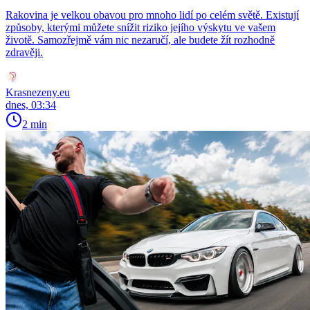
Rakovina je velkou obavou pro mnoho lidí po celém světě. Existují
způsoby, kterými můžete snížit riziko jejího výskytu ve vašem
životě. Samozřejmě vám nic nezaručí, ale budete žít rozhodně
zdravěji.
Krasnezeny.eu
dnes, 03:34
2 min