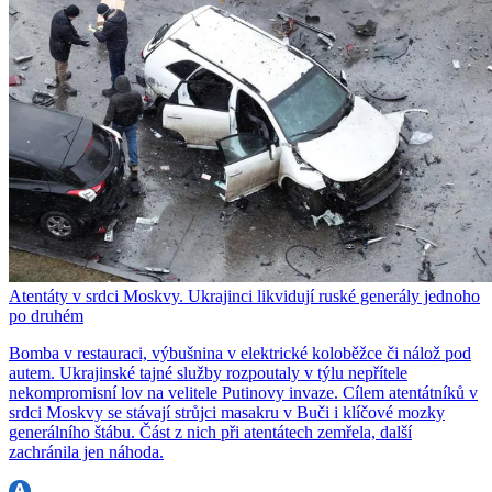
Atentáty v srdci Moskvy. Ukrajinci likvidují ruské generály jednoho
po druhém
Bomba v restauraci, výbušnina v elektrické koloběžce či nálož pod
autem. Ukrajinské tajné služby rozpoutaly v týlu nepřítele
nekompromisní lov na velitele Putinovy invaze. Cílem atentátníků v
srdci Moskvy se stávají strůjci masakru v Buči i klíčové mozky
generálního štábu. Část z nich při atentátech zemřela, další
zachránila jen náhoda.