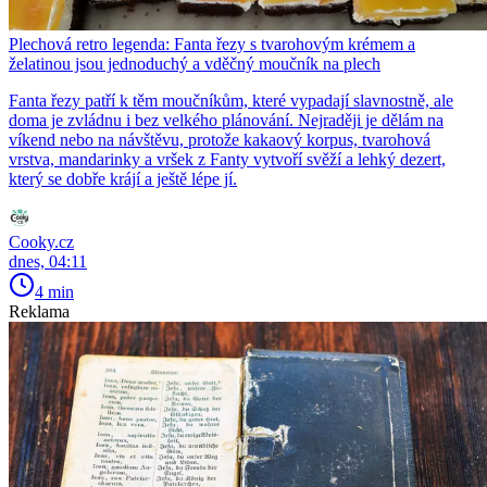
Plechová retro legenda: Fanta řezy s tvarohovým krémem a
želatinou jsou jednoduchý a vděčný moučník na plech
Fanta řezy patří k těm moučníkům, které vypadají slavnostně, ale
doma je zvládnu i bez velkého plánování. Nejraději je dělám na
víkend nebo na návštěvu, protože kakaový korpus, tvarohová
vrstva, mandarinky a vršek z Fanty vytvoří svěží a lehký dezert,
který se dobře krájí a ještě lépe jí.
Cooky.cz
dnes, 04:11
4 min
Reklama