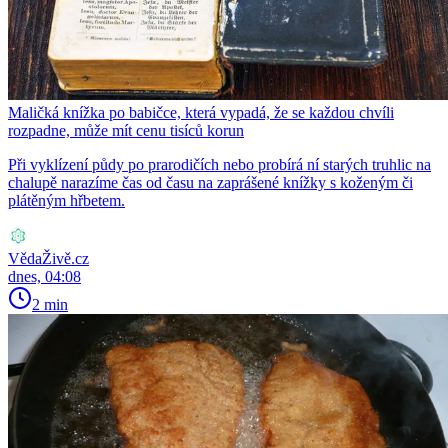
Maličká knížka po babičce, která vypadá, že se každou chvíli
rozpadne, může mít cenu tisíců korun
Při vyklízení půdy po prarodičích nebo probírá ní starých truhlic na
chalupě narazíme čas od času na zaprášené knížky s koženým či
plátěným hřbetem.
VědaŽivě.cz
dnes, 04:08
2 min