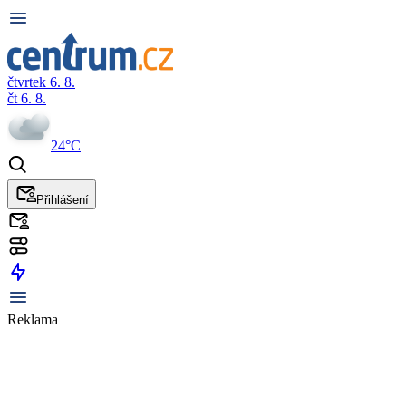
čtvrtek 6. 8.
čt 6. 8.
24°C
Přihlášení
Reklama