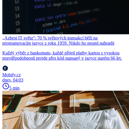
„Azbest IT světa“: 70 % světových transakcí běží na
programovacím jazyce z roku 1959. Nikdo ho neumí nahradit
Každý výběr z bankomatu, každé přijetí platby kartou s vysokou
pravděpodobností projde přes kód napsaný v jazyce starém 66 let.
Mobify.cz
dnes, 04:03
5 min