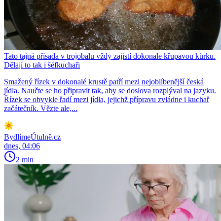
Tato tajná přísada v trojobalu vždy zajistí dokonale křupavou kůrku.
Dělají to tak i šéfkuchaři
Smažený řízek v dokonalé krustě patří mezi nejoblíbenější česká
jídla. Naučte se ho připravit tak, aby se doslova rozplýval na jazyku.
Řízek se obvykle řadí mezi jídla, jejichž přípravu zvládne i kuchař
začátečník. Vězte ale,...
BydlímeÚtulně.cz
dnes, 04:06
2 min