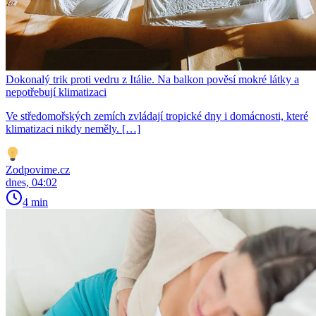
Dokonalý trik proti vedru z Itálie. Na balkon pověsí mokré látky a
nepotřebují klimatizaci
Ve středomořských zemích zvládají tropické dny i domácnosti, které
klimatizaci nikdy neměly. […]
Zodpovime.cz
dnes, 04:02
4 min