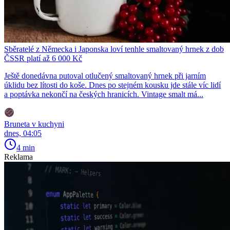
Sběratelé z Německa i Japonska loví tenhle smaltovaný hrnek z dob
ČSSR platí až 6 000 Kč
Ještě donedávna putoval otlučený smaltovaný hrnek při jarním
úklidu bez lítosti do koše. Dnes po stejném kousku jde stále víc lidí
a poptávka nekončí na českých hranicích. Vintage smalt má...
Bruneta v kuchyni
dnes, 04:05
4 min
Reklama