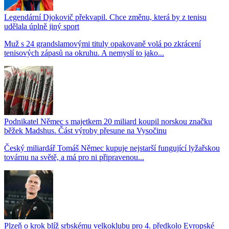
Legendární Djokovič překvapil. Chce změnu, která by z tenisu
udělala úplně jiný sport
Muž s 24 grandslamovými tituly opakovaně volá po zkrácení
tenisových zápasů na okruhu. A nemyslí to jako...
Podnikatel Němec s majetkem 20 miliard koupil norskou značku
běžek Madshus. Část výroby přesune na Vysočinu
Český miliardář Tomáš Němec kupuje nejstarší fungující lyžařskou
továrnu na světě, a má pro ni připravenou...
Plzeň o krok blíž srbskému velkoklubu pro 4. předkolo Evropské