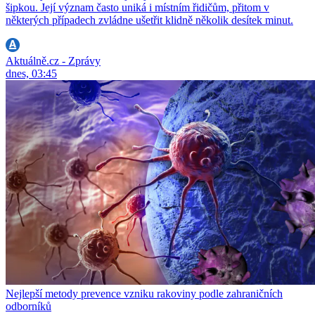
šipkou. Její význam často uniká i místním řidičům, přitom v
některých případech zvládne ušetřit klidně několik desítek minut.
Aktuálně.cz - Zprávy
dnes, 03:45
Nejlepší metody prevence vzniku rakoviny podle zahraničních
odborníků