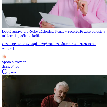
Dobrá zpráva pro české důchodce. Penze v roce 2026 zase poroste a
můžete si spočítat o kolik
České penze se zvedají každý rok a začátkem roku 2026 tomu
nebylo […]
Spotřebitelov.cz
dnes, 04:06
3 min