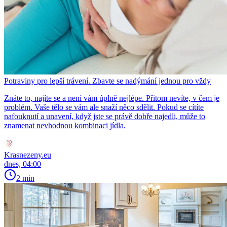
Potraviny pro lepší trávení. Zbavte se nadýmání jednou pro vždy
Znáte to, najíte se a není vám úplně nejlépe. Přitom nevíte, v čem je
problém. Vaše tělo se vám ale snaží něco sdělit. Pokud se cítíte
nafouknutí a unavení, když jste se právě dobře najedli, může to
znamenat nevhodnou kombinaci jídla.
Krasnezeny.eu
dnes, 04:00
2 min