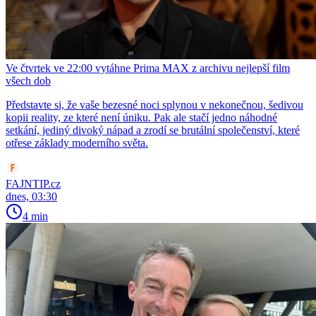
Ve čtvrtek ve 22:00 vytáhne Prima MAX z archivu nejlepší film
všech dob
Představte si, že vaše bezesné noci splynou v nekonečnou, šedivou
kopii reality, ze které není úniku. Pak ale stačí jedno náhodné
setkání, jediný divoký nápad a zrodí se brutální společenství, které
otřese základy moderního světa.
FAJNTIP.cz
dnes, 03:30
4 min