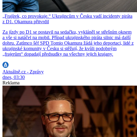
„Frajírek, co provokuje.“ Ukrajincům v Česku vadí incidenty piráta
z D1. Okamura přitvrdil
Za jízdy po D1 se postavil na sedačku, vykláněl se střešním oknem
a vše si natáčel na mobil. Případ ukrajinského piráta silnic má další
dohru. Zatímco šéf SPD Tomio Okamura žádá jeho deportaci, lidé z
ukrajinské komunity v Česku si stěžují, že kvůli podobným
„frajerům“ dopadají předsudky na všechny jejich krajany.
Aktuálně.cz - Zprávy
dnes, 03:30
Reklama