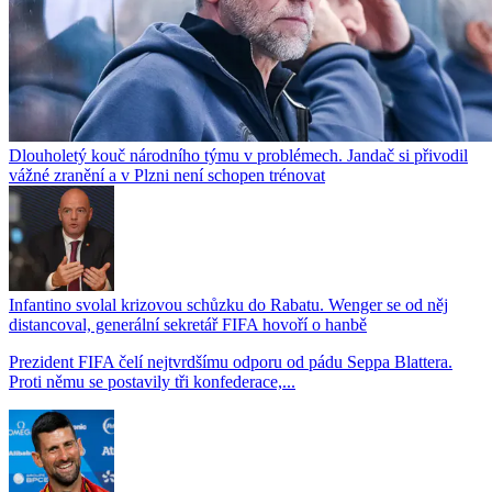
Dlouholetý kouč národního týmu v problémech. Jandač si přivodil
vážné zranění a v Plzni není schopen trénovat
Infantino svolal krizovou schůzku do Rabatu. Wenger se od něj
distancoval, generální sekretář FIFA hovoří o hanbě
Prezident FIFA čelí nejtvrdšímu odporu od pádu Seppa Blattera.
Proti němu se postavily tři konfederace,...