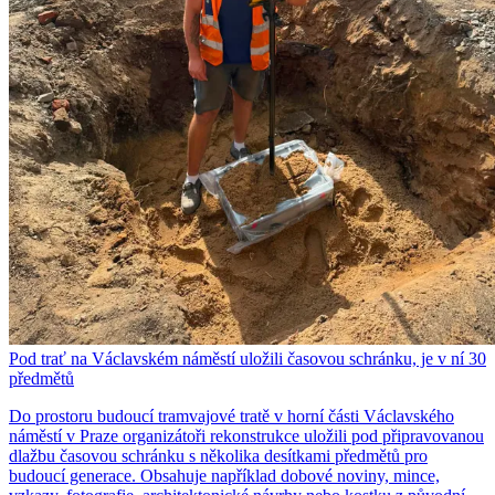
Pod trať na Václavském náměstí uložili časovou schránku, je v ní 30
předmětů
Do prostoru budoucí tramvajové tratě v horní části Václavského
náměstí v Praze organizátoři rekonstrukce uložili pod připravovanou
dlažbu časovou schránku s několika desítkami předmětů pro
budoucí generace. Obsahuje například dobové noviny, mince,