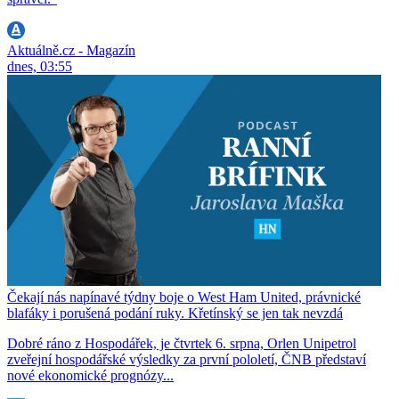
Aktuálně.cz - Magazín
dnes, 03:55
Čekají nás napínavé týdny boje o West Ham United, právnické
blafáky i porušená podání ruky. Křetínský se jen tak nevzdá
Dobré ráno z Hospodářek, je čtvrtek 6. srpna, Orlen Unipetrol
zveřejní hospodářské výsledky za první pololetí, ČNB představí
nové ekonomické prognózy...