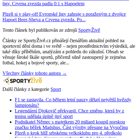
ligy. Crvena zvezda padla 0:1 s Hapoelem
Plzeň si v play-off Evropské ligy zahraje s poraženým z dvojice
Hapoel Beer-Sheva a Crvena zvezda. Po...
Tento článek byl publikován ze zdrojů
SportyŽivě
Články ze SportyŽivě.cz přinášejí čtenářům aktuální pohled na
sportovní dění doma i ve světě – nejen prostřednictvím výsledků, ale
také díky příběhům, analýzám a pohledu do zákulisí. Obsah se
věnuje široké škále sportů, přičemž silně zastoupený je zejména
fotbal, hokej a bojové sporty, ale...
Všechny články tohoto autora →
Další články z kategorie
Sport
F1 se zastavila. Co během letní pauzy dělají největší hvězdy
šampionátu?
Legendární Djokovič překvapil. Chce změnu, která by z
tenisu udělala úplně jiný sport
Podnikatel Němec s majetkem 20 miliard koupil norskou
značku běžek Madshus. Část výroby přesune na Vysočinu
Plzeň o krok blíž srbskému velkoklubu pro 4. předkolo