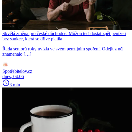
Skvělá změna pro české důchodce. Můžou teď dostat zpět peníze i
bez sankce, která se dříve platila
Řada seniorů roky uvízla ve svém penzijním spoření. Odejít z něj
znamenalo […]
Spotřebitelov.cz
dnes, 04:06
3 min