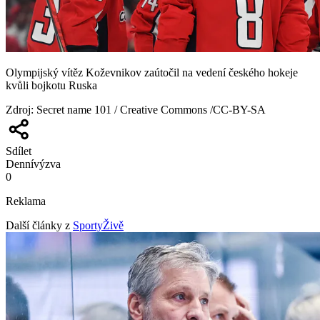
Olympijský vítěz Koževnikov zaútočil na vedení českého hokeje
kvůli bojkotu Ruska
Zdroj
:
Secret name 101 / Creative Commons /CC-BY-SA
Sdílet
Denní
výzva
0
Reklama
Další články z
SportyŽivě