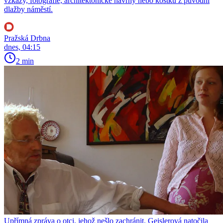
vzkazy, fotografie, architektonické návrhy nebo kostku z původní
dlažby náměstí.
Pražská Drbna
dnes, 04:15
2 min
Upřímná zpráva o otci, jehož nešlo zachránit. Geislerová natočila