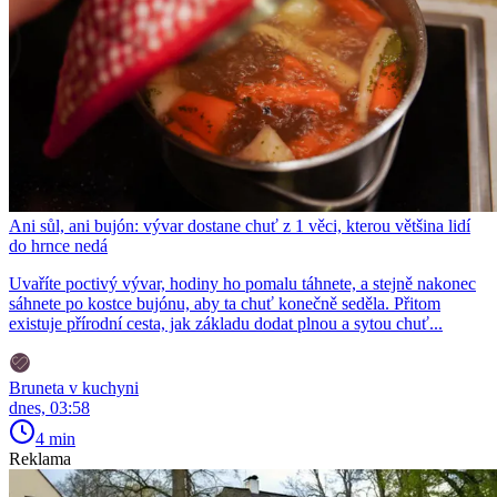
Ani sůl, ani bujón: vývar dostane chuť z 1 věci, kterou většina lidí
do hrnce nedá
Uvaříte poctivý vývar, hodiny ho pomalu táhnete, a stejně nakonec
sáhnete po kostce bujónu, aby ta chuť konečně seděla. Přitom
existuje přírodní cesta, jak základu dodat plnou a sytou chuť...
Bruneta v kuchyni
dnes, 03:58
4 min
Reklama