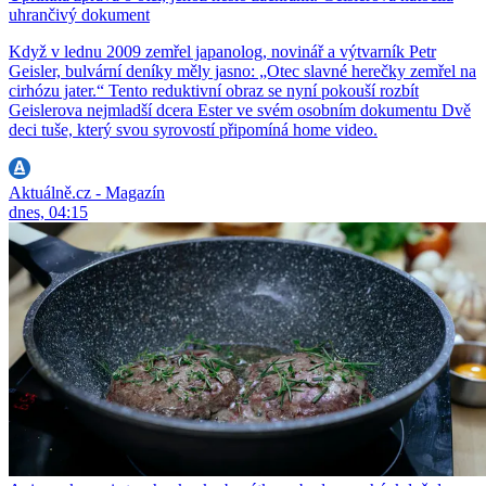
uhrančivý dokument
Když v lednu 2009 zemřel japanolog, novinář a výtvarník Petr
Geisler, bulvární deníky měly jasno: „Otec slavné herečky zemřel na
cirhózu jater.“ Tento reduktivní obraz se nyní pokouší rozbít
Geislerova nejmladší dcera Ester ve svém osobním dokumentu Dvě
deci tuše, který svou syrovostí připomíná home video.
Aktuálně.cz - Magazín
dnes, 04:15