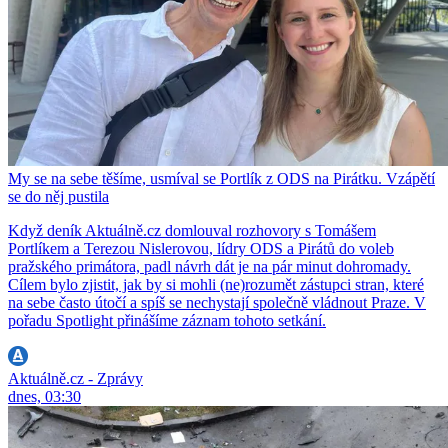
My se na sebe těšíme, usmíval se Portlík z ODS na Pirátku. Vzápětí
se do něj pustila
Když deník Aktuálně.cz domlouval rozhovory s Tomášem
Portlíkem a Terezou Nislerovou, lídry ODS a Pirátů do voleb
pražského primátora, padl návrh dát je na pár minut dohromady.
Cílem bylo zjistit, jak by si mohli (ne)rozumět zástupci stran, které
na sebe často útočí a spíš se nechystají společně vládnout Praze. V
pořadu Spotlight přinášíme záznam tohoto setkání.
Aktuálně.cz - Zprávy
dnes, 03:30