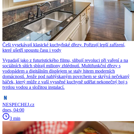
Češi vysekávají klasické kuchyňské dřezy. Pořizují lepší zařízení,
které ušetří spoustu času i vody
Vypadají jako z futuristického filmu, slibují revoluci při vaření a na
sociálních sítích sbírají miliony zhlédnutí. Multifunkční dřezy s
vodopádem a digitálním displejem se staly hitem moderních
domácností. Jenže pod nablýskaným povrchem se skrývá nečekaný
háček, který může z vaší vysněné kuchyně udělat nekonečný boj s
tvrdou vodou a složitou instalací.
NESPECHEJ.cz
dnes, 04:00
3 min