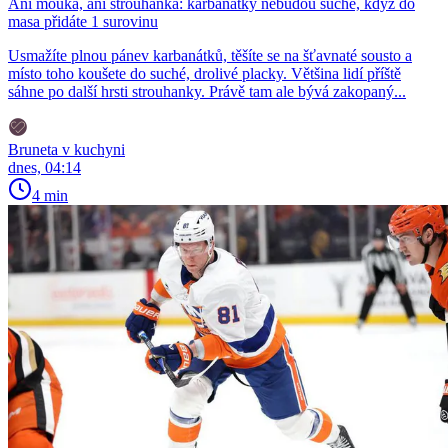
Ani mouka, ani strouhanka: karbanátky nebudou suché, když do
masa přidáte 1 surovinu
Usmažíte plnou pánev karbanátků, těšíte se na šťavnaté sousto a
místo toho koušete do suché, drolivé placky. Většina lidí příště
sáhne po další hrsti strouhanky. Právě tam ale bývá zakopaný...
Bruneta v kuchyni
dnes, 04:14
4 min