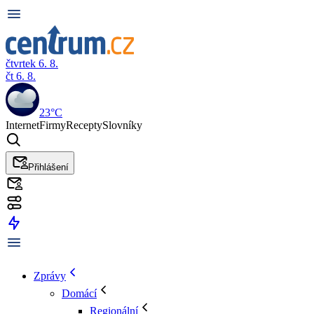
čtvrtek 6. 8.
čt 6. 8.
23°C
Internet
Firmy
Recepty
Slovníky
Přihlášení
Zprávy
Domácí
Regionální