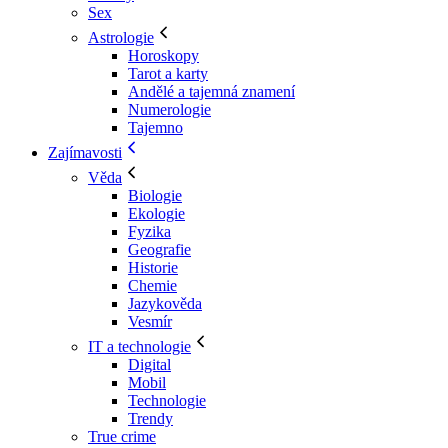
Sex
Astrologie
Horoskopy
Tarot a karty
Andělé a tajemná znamení
Numerologie
Tajemno
Zajímavosti
Věda
Biologie
Ekologie
Fyzika
Geografie
Historie
Chemie
Jazykověda
Vesmír
IT a technologie
Digital
Mobil
Technologie
Trendy
True crime