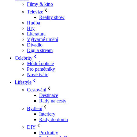
Filmy & kino
Televize
Reality show
Hudba
Hry
Literatura
Výtvarné umění
Divadlo
Digi a stream
Celebrity
Módní policie
Pro pamětníky
Nové tváře
Lifestyle
Cestování
Destinace
Rady na cesty
Bydlení
Interiery
Rady do domu
DIY
Pro kutily