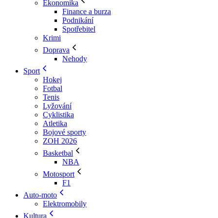
Ekonomika
Finance a burza
Podnikání
Spotřebitel
Krimi
Doprava
Nehody
Sport
Hokej
Fotbal
Tenis
Lyžování
Cyklistika
Atletika
Bojové sporty
ZOH 2026
Basketbal
NBA
Motosport
F1
Auto-moto
Elektromobily
Kultura