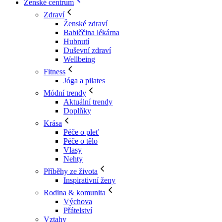
Ženské centrum
Zdraví
Ženské zdraví
Babiččina lékárna
Hubnutí
Duševní zdraví
Wellbeing
Fitness
Jóga a pilates
Módní trendy
Aktuální trendy
Doplňky
Krása
Péče o pleť
Péče o tělo
Vlasy
Nehty
Příběhy ze života
Inspirativní ženy
Rodina & komunita
Výchova
Přátelství
Vztahy