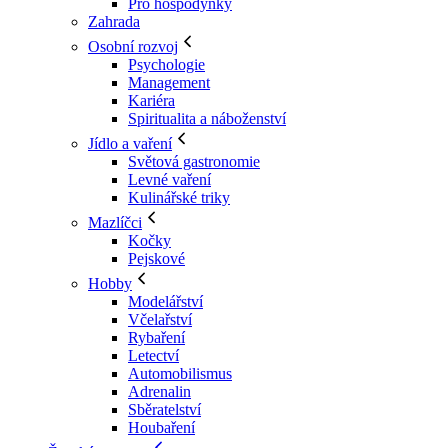
Pro hospodyňky
Zahrada
Osobní rozvoj
Psychologie
Management
Kariéra
Spiritualita a náboženství
Jídlo a vaření
Světová gastronomie
Levné vaření
Kulinářské triky
Mazlíčci
Kočky
Pejskové
Hobby
Modelářství
Včelařství
Rybaření
Letectví
Automobilismus
Adrenalin
Sběratelství
Houbaření