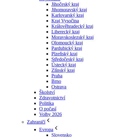
Jihočeský kraj
Jihomoravský kraj
Karlovarský kraj
Kraj Vysočina
Králověhradecký kraj
Liberecký kraj
Moravskoslezský kraj
Olomoucký kraj
Pardubický kraj
Plzeňský kraj
Středočeský kraj
Ústecký kraj
Zlínský kraj
Praha
Brno
Ostrava
Školství
Zdravotnictví
Politika
O počasí
Volby 2026
Zahraničí
Evropa
Slovensko