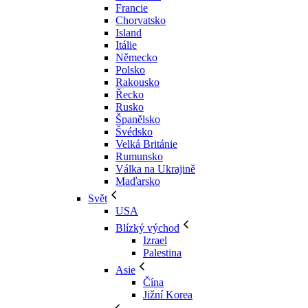
Francie
Chorvatsko
Island
Itálie
Německo
Polsko
Rakousko
Řecko
Rusko
Španělsko
Švédsko
Velká Británie
Rumunsko
Válka na Ukrajině
Maďarsko
Svět
USA
Blízký východ
Izrael
Palestina
Asie
Čína
Jižní Korea