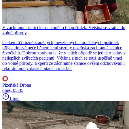
V záchranné stanici letos skončilo 65 poštolek. Většina se vrátila do
volné přírody
Celkem 65 různě zraněných, nevzletných a opuštěných poštolek
přijala do své péče během letní sezóny plzeňská záchranná stanice
živočichů. Dobrou zprávou je, že v jejich případě se jedná o jedny z
nejlepších zvířecích pacientů. Většina z nich se totiž úspěšně vrací
do volné přírody. Experti ze záchranné stanice ovšem odchovávali i
rekordní počty dalších ptačích mláďat.
Plzeňská Drbna
dnes, 05:35
1 min