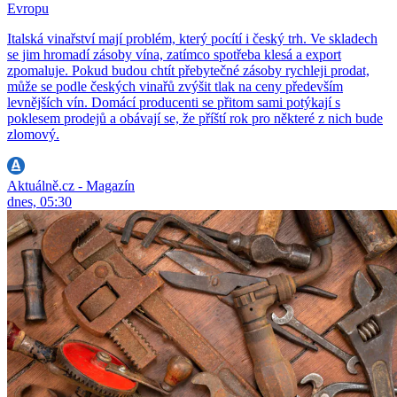
Evropu
Italská vinařství mají problém, který pocítí i český trh. Ve skladech
se jim hromadí zásoby vína, zatímco spotřeba klesá a export
zpomaluje. Pokud budou chtít přebytečné zásoby rychleji prodat,
může se podle českých vinařů zvýšit tlak na ceny především
levnějších vín. Domácí producenti se přitom sami potýkají s
poklesem prodejů a obávají se, že příští rok pro některé z nich bude
zlomový.
Aktuálně.cz - Magazín
dnes, 05:30