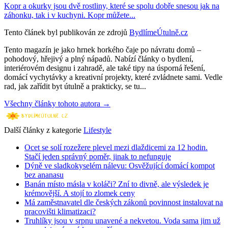
Kopr a okurky jsou dvě rostliny, které se spolu dobře snesou jak na
záhonku, tak i v kuchyni. Kopr můžete...
Tento článek byl publikován ze zdrojů
BydlímeÚtulně.cz
Tento magazín je jako hrnek horkého čaje po návratu domů –
pohodový, hřejivý a plný nápadů. Nabízí články o bydlení,
interiérovém designu i zahradě, ale také tipy na úsporná řešení,
domácí vychytávky a kreativní projekty, které zvládnete sami. Vedle
rad, jak zařídit byt útulně a prakticky, se tu...
Všechny články tohoto autora →
Další články z kategorie
Lifestyle
Ocet se solí rozežere plevel mezi dlaždicemi za 12 hodin.
Stačí jeden správný poměr, jinak to nefunguje
Dýně ve sladkokyselém nálevu: Osvěžující domácí kompot
bez ananasu
Banán místo másla v koláči? Zní to divně, ale výsledek je
krémovější. A stojí to zlomek ceny
Má zaměstnavatel dle českých zákonů povinnost instalovat na
pracovišti klimatizaci?
Truhlíky jsou v srpnu unavené a nekvetou. Voda sama jim už