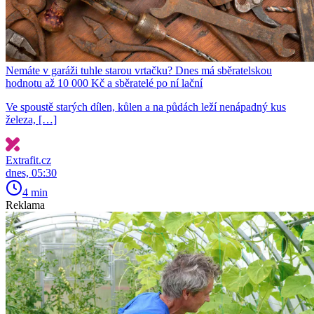
Nemáte v garáži tuhle starou vrtačku? Dnes má sběratelskou
hodnotu až 10 000 Kč a sběratelé po ní lační
Ve spoustě starých dílen, kůlen a na půdách leží nenápadný kus
železa, […]
Extrafit.cz
dnes, 05:30
4 min
Reklama