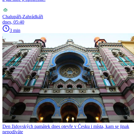
Chalupáři-Zahrádkáři
dnes, 05:40
3 min
Den židovských památek dnes otevře v Česku i místa, kam se jinak
nepodíváte