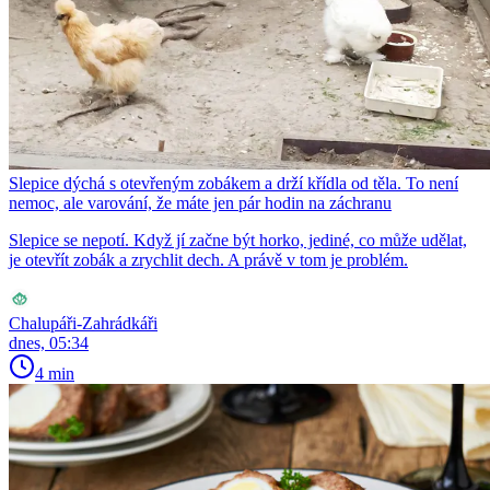
Slepice dýchá s otevřeným zobákem a drží křídla od těla. To není
nemoc, ale varování, že máte jen pár hodin na záchranu
Slepice se nepotí. Když jí začne být horko, jediné, co může udělat,
je otevřít zobák a zrychlit dech. A právě v tom je problém.
Chalupáři-Zahrádkáři
dnes, 05:34
4 min