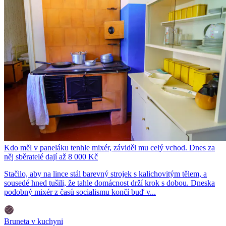
Kdo měl v paneláku tenhle mixér, záviděl mu celý vchod. Dnes za
něj sběratelé dají až 8 000 Kč
Stačilo, aby na lince stál barevný strojek s kalichovitým tělem, a
sousedé hned tušili, že tahle domácnost drží krok s dobou. Dneska
podobný mixér z časů socialismu končí buď v...
Bruneta v kuchyni