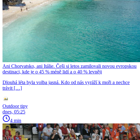
Ani Chorvatsko, ani Itálie. Češi si letos zamilovali novou evropskou
destinaci, kde je o 45 % méně lidí a o 40 % levněji
Dlouhá léta byla volba jasná. Kdo od nás vyráží k moři a nechce
trávit […]
Outdoor tipy
dnes, 05:25
4 min