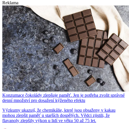
Reklama
Konzumace čokolády zlepšuje paměť. Jen je potřeba zvolit správné
denní množství pro dosažení kýženého efektu
Výzkumy ukazují, že chemikálie, které jsou obsaženy v kakau
mohou zlepšit paměť u starších dospělých. Vědci zjistili, že
flavanoly zlepšily výkon u lidí ve věku 50 až 75 let.