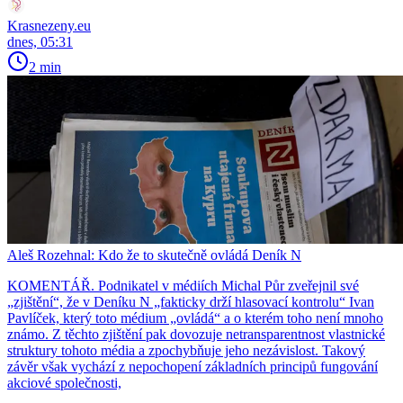
Krasnezeny.eu
dnes, 05:31
2 min
Aleš Rozehnal: Kdo že to skutečně ovládá Deník N
KOMENTÁŘ. Podnikatel v médiích Michal Půr zveřejnil své
„zjištění“, že v Deníku N „fakticky drží hlasovací kontrolu“ Ivan
Pavlíček, který toto médium „ovládá“ a o kterém toho není mnoho
známo. Z těchto zjištění pak dovozuje netransparentnost vlastnické
struktury tohoto média a zpochybňuje jeho nezávislost. Takový
závěr však vychází z nepochopení základních principů fungování
akciové společnosti,