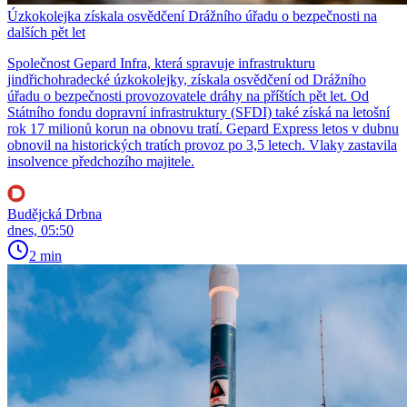
Úzkokolejka získala osvědčení Drážního úřadu o bezpečnosti na
dalších pět let
Společnost Gepard Infra, která spravuje infrastrukturu
jindřichohradecké úzkokolejky, získala osvědčení od Drážního
úřadu o bezpečnosti provozovatele dráhy na příštích pět let. Od
Státního fondu dopravní infrastruktury (SFDI) také získá na letošní
rok 17 milionů korun na obnovu tratí. Gepard Express letos v dubnu
obnovil na historických tratích provoz po 3,5 letech. Vlaky zastavila
insolvence předchozího majitele.
Budějcká Drbna
dnes, 05:50
2 min