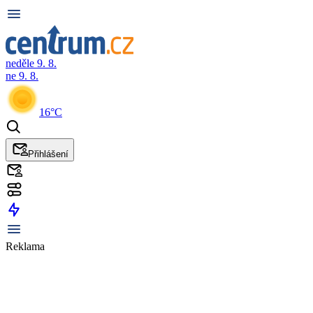
neděle 9. 8.
ne 9. 8.
16°C
Přihlášení
Reklama