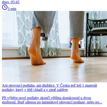
dnes, 05:45
3 min
Ani plovoucí podlaha, ani dlaždice. V Česku teď letí 1 materiál
podlahy, který v létě chladí a v zimě zahřeje
Při výběru nové podlahy skončí většina domácností u dvou
možností. Buď sáhnou po laminátové plovoucí podlaze, nebo po...