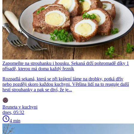
Zapomeňte na strouhanku i housku. Sekaná drží pohromadě díky 1
přísadě, kterou má doma každý řezník
Rozpadlá sekaná, která se při krájení láme na drobky, potká dřív
nebo později skoro každou kuchyni. Většina lidí na to reaguje další
hrstí strouhanky a pak se diví, že je...
Bruneta v kuchyni
dnes, 05:32
4 min