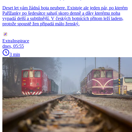
Deset let vám žádná bota neubere. Existuje ale jeden pár, po kterém
Pařížanky po šedesátce sahají skoro denně a díky kterému noha
vypadá delší a subtilnější. V českých botnících přitom leží ladem,
protože spoustě žen připadá málo ženský.
ExtraInspirace
dnes, 05:55
3 min