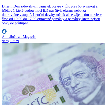
Dnešní Den židovských památek otevře v ČR přes 60 synagog a
hřbitovů, které budou moci lidé navštívit zdarma nebo za
dobrovolné vstupné. Letošní devátý ročník akce zájemcům otevře v
čase od 10:00 do 17:00 opravené památky a památky, které nejsou
obvykle přístupné.
Aktuálně.cz - Magazín
dnes, 05:39