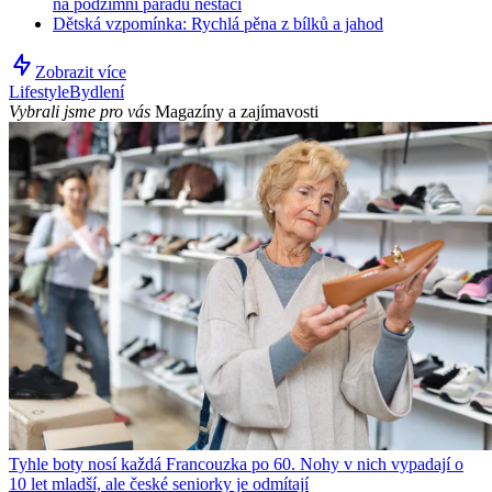
na podzimní parádu nestačí
Dětská vzpomínka: Rychlá pěna z bílků a jahod
Zobrazit více
Lifestyle
Bydlení
Vybrali jsme pro vás
Magazíny a zajímavosti
Tyhle boty nosí každá Francouzka po 60. Nohy v nich vypadají o
10 let mladší, ale české seniorky je odmítají