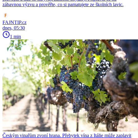
zábavnou výzvu a prověřte, co si pamatujete ze školních lavic.
FAJNTIP.cz
dnes, 05:30
1 min
Českým vinařům zvoní hrana. Přebytek vína z Itálie může zaplavit