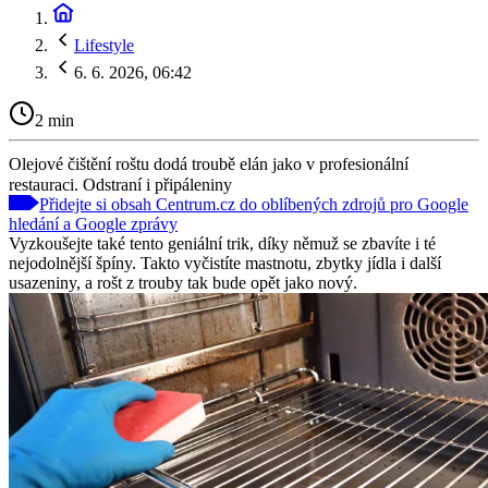
Lifestyle
6. 6. 2026, 06:42
2 min
Olejové čištění roštu dodá troubě elán jako v profesionální
restauraci. Odstraní i připáleniny
Přidejte si obsah Centrum.cz do oblíbených zdrojů pro Google
hledání a Google zprávy
Vyzkoušejte také tento geniální trik, díky němuž se zbavíte i té
nejodolnější špíny. Takto vyčistíte mastnotu, zbytky jídla i další
usazeniny, a rošt z trouby tak bude opět jako nový.