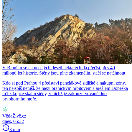
V Braníku se na necelých deseti hektarech dá přečíst přes 40
milionů let historie. Stěny jsou plné zkamenělin, stačí se natáhnout
Kdo si pod Prahou 4 představí panelákové sídliště a nákupní zóny,
ten nejspíš netuší, že mezi branickým hřbitovem a areálem Dobeška
trčí z kopce skalní stěny, v nichž je zakonzervované dno
prvohorního moře.
VědaŽivě.cz
dnes, 05:32
3 min