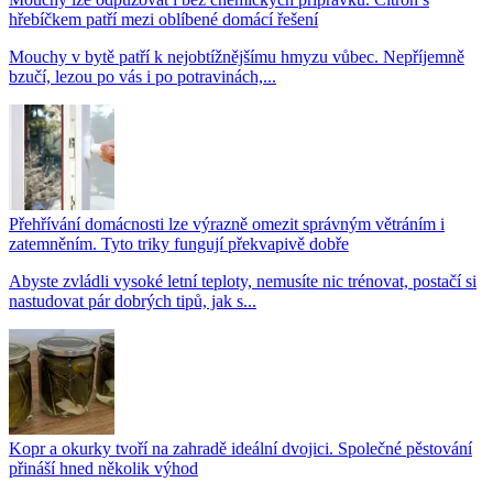
hřebíčkem patří mezi oblíbené domácí řešení
Mouchy v bytě patří k nejobtížnějšímu hmyzu vůbec. Nepříjemně
bzučí, lezou po vás i po potravinách,...
Přehřívání domácnosti lze výrazně omezit správným větráním i
zatemněním. Tyto triky fungují překvapivě dobře
Abyste zvládli vysoké letní teploty, nemusíte nic trénovat, postačí si
nastudovat pár dobrých tipů, jak s...
Kopr a okurky tvoří na zahradě ideální dvojici. Společné pěstování
přináší hned několik výhod