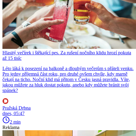
Hlasitý večírek i štěkající pes. Za rušení nočního klidu hrozí pokuta
až 15 tisíc
Léto láká k posezení na balkoně a dlouhým večerům s přáteli venku.
Pro jedny příjemná část roku, pro druhé ovšem chvíle, kdy marně
čekají na ticho. Noční klid má přitom v Česku jasná pravidla. Víte,
jakou můžete za hluk dostat pokutu, anebo kdy můžete bránit svůj
spánek?
Pražská Drbna
dnes, 05:47
2 min
Reklama