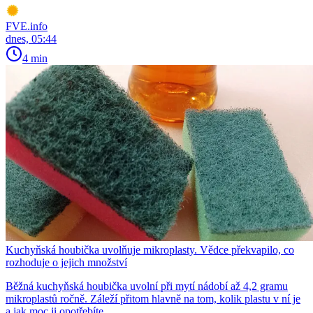
FVE.info
dnes, 05:44
4 min
Kuchyňská houbička uvolňuje mikroplasty. Vědce překvapilo, co
rozhoduje o jejich množství
Běžná kuchyňská houbička uvolní při mytí nádobí až 4,2 gramu
mikroplastů ročně. Záleží přitom hlavně na tom, kolik plastu v ní je
a jak moc ji opotřebíte.