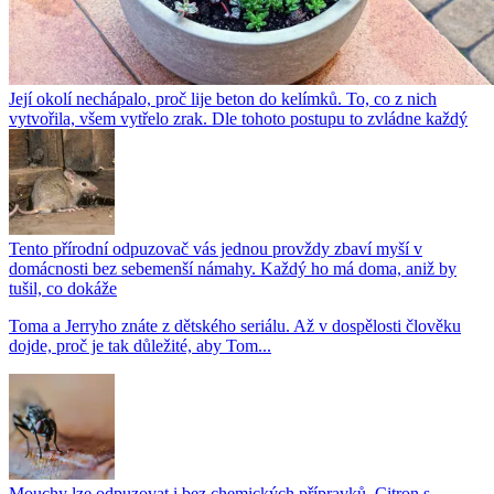
Její okolí nechápalo, proč lije beton do kelímků. To, co z nich
vytvořila, všem vytřelo zrak. Dle tohoto postupu to zvládne každý
Tento přírodní odpuzovač vás jednou provždy zbaví myší v
domácnosti bez sebemenší námahy. Každý ho má doma, aniž by
tušil, co dokáže
Toma a Jerryho znáte z dětského seriálu. Až v dospělosti člověku
dojde, proč je tak důležité, aby Tom...
Mouchy lze odpuzovat i bez chemických přípravků. Citron s