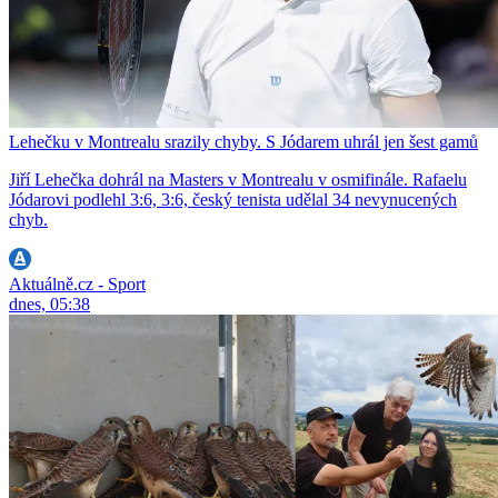
Lehečku v Montrealu srazily chyby. S Jódarem uhrál jen šest gamů
Jiří Lehečka dohrál na Masters v Montrealu v osmifinále. Rafaelu
Jódarovi podlehl 3:6, 3:6, český tenista udělal 34 nevynucených
chyb.
Aktuálně.cz - Sport
dnes, 05:38