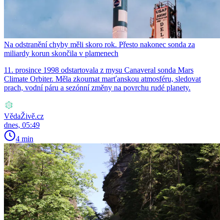
Na odstranění chyby měli skoro rok. Přesto nakonec sonda za
miliardy korun skončila v plamenech
11. prosince 1998 odstartovala z mysu Canaveral sonda Mars
Climate Orbiter. Měla zkoumat marťanskou atmosféru, sledovat
prach, vodní páru a sezónní změny na povrchu rudé planety.
VědaŽivě.cz
dnes, 05:49
4 min