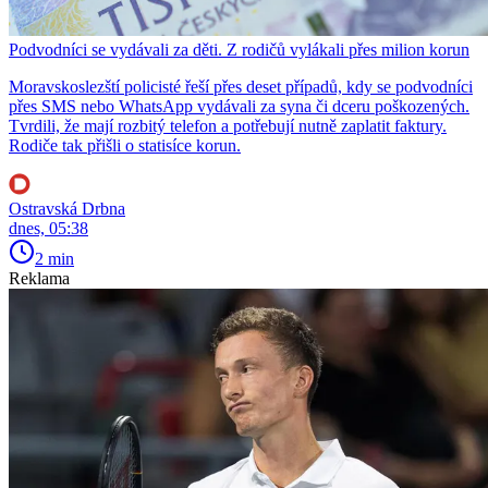
Podvodníci se vydávali za děti. Z rodičů vylákali přes milion korun
Moravskoslezští policisté řeší přes deset případů, kdy se podvodníci
přes SMS nebo WhatsApp vydávali za syna či dceru poškozených.
Tvrdili, že mají rozbitý telefon a potřebují nutně zaplatit faktury.
Rodiče tak přišli o statisíce korun.
Ostravská Drbna
dnes, 05:38
2 min
Reklama