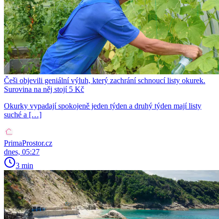
Češi objevili geniální výluh, který zachrání schnoucí listy okurek.
Surovina na něj stojí 5 Kč
Okurky vypadají spokojeně jeden týden a druhý týden mají listy
suché a […]
PrimaProstor.cz
dnes, 05:27
3 min