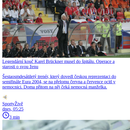
Legendární kouč Karel Brückner musel do špitálu. Operace a
starosti o svou ženu
Šestaosmdesátiletý trenér, který dovedl českou reprezentaci do
semifinále Eura 2004, se na přelomu června a července ocitl v
nemocnici. Doma přitom na něj čeká nemocná manželka.
SportyŽivě
dnes, 05:25
3 min