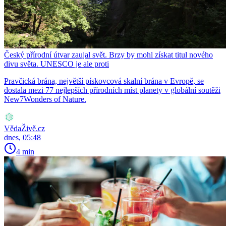
Český přírodní útvar zaujal svět. Brzy by mohl získat titul nového
divu světa. UNESCO je ale proti
Pravčická brána, největší pískovcová skalní brána v Evropě, se
dostala mezi 77 nejlepších přírodních míst planety v globální soutěži
New7Wonders of Nature.
VědaŽivě.cz
dnes, 05:48
4 min