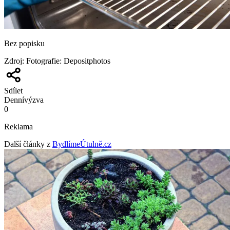
Bez popisku
Zdroj
:
Fotografie: Depositphotos
Sdílet
Denní
výzva
0
Reklama
Další články z
BydlímeÚtulně.cz