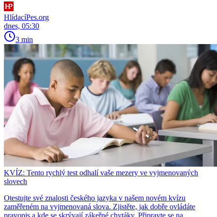
HlídacíPes.org
dnes, 05:30
3 min
KVÍZ: Tento rychlý test odhalí vaše mezery ve vyjmenovaných
slovech
Otestujte své znalosti českého jazyka v našem novém kvízu
zaměřeném na vyjmenovaná slova. Zjistěte, jak dobře ovládáte
pravopis a kde se skrývají zákeřné chytáky. Připravte se na