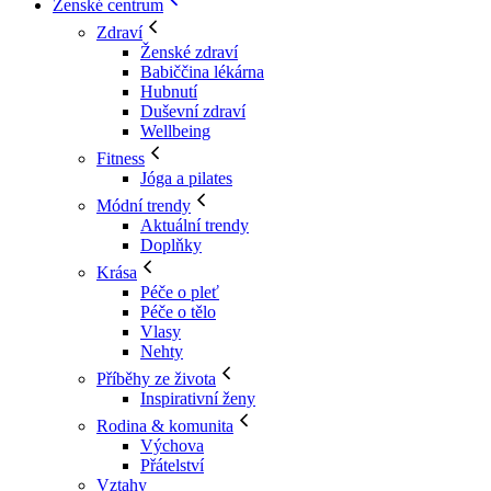
Ženské centrum
Zdraví
Ženské zdraví
Babiččina lékárna
Hubnutí
Duševní zdraví
Wellbeing
Fitness
Jóga a pilates
Módní trendy
Aktuální trendy
Doplňky
Krása
Péče o pleť
Péče o tělo
Vlasy
Nehty
Příběhy ze života
Inspirativní ženy
Rodina & komunita
Výchova
Přátelství
Vztahy