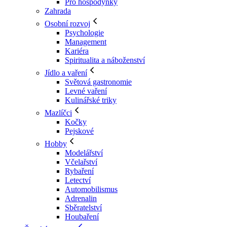
Pro hospodyňky
Zahrada
Osobní rozvoj
Psychologie
Management
Kariéra
Spiritualita a náboženství
Jídlo a vaření
Světová gastronomie
Levné vaření
Kulinářské triky
Mazlíčci
Kočky
Pejskové
Hobby
Modelářství
Včelařství
Rybaření
Letectví
Automobilismus
Adrenalin
Sběratelství
Houbaření