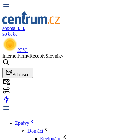
sobota 8. 8.
so 8. 8.
23°C
Internet
Firmy
Recepty
Slovníky
Přihlášení
Zprávy
Domácí
Regionální