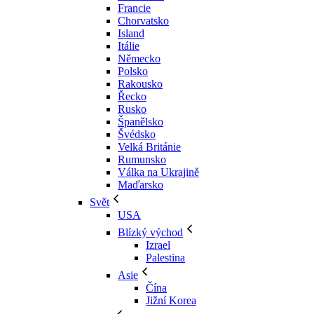
Francie
Chorvatsko
Island
Itálie
Německo
Polsko
Rakousko
Řecko
Rusko
Španělsko
Švédsko
Velká Británie
Rumunsko
Válka na Ukrajině
Maďarsko
Svět
USA
Blízký východ
Izrael
Palestina
Asie
Čína
Jižní Korea