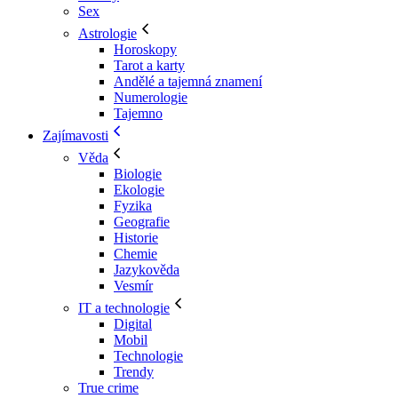
Sex
Astrologie
Horoskopy
Tarot a karty
Andělé a tajemná znamení
Numerologie
Tajemno
Zajímavosti
Věda
Biologie
Ekologie
Fyzika
Geografie
Historie
Chemie
Jazykověda
Vesmír
IT a technologie
Digital
Mobil
Technologie
Trendy
True crime