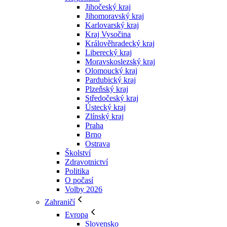
Jihočeský kraj
Jihomoravský kraj
Karlovarský kraj
Kraj Vysočina
Králověhradecký kraj
Liberecký kraj
Moravskoslezský kraj
Olomoucký kraj
Pardubický kraj
Plzeňský kraj
Středočeský kraj
Ústecký kraj
Zlínský kraj
Praha
Brno
Ostrava
Školství
Zdravotnictví
Politika
O počasí
Volby 2026
Zahraničí
Evropa
Slovensko