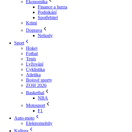
Ekonomika
Finance a burza
Podnikání
Spotřebitel
Krimi
Doprava
Nehody
Sport
Hokej
Fotbal
Tenis
Lyžování
Cyklistika
Atletika
Bojové sporty
ZOH 2026
Basketbal
NBA
Motosport
F1
Auto-moto
Elektromobily
Kultura