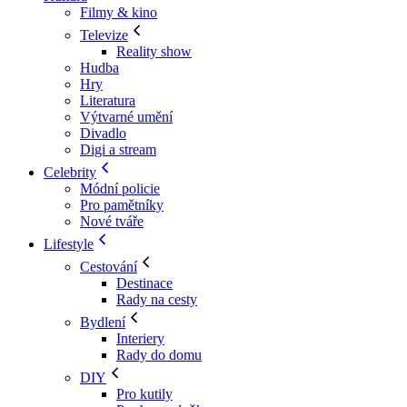
Filmy & kino
Televize
Reality show
Hudba
Hry
Literatura
Výtvarné umění
Divadlo
Digi a stream
Celebrity
Módní policie
Pro pamětníky
Nové tváře
Lifestyle
Cestování
Destinace
Rady na cesty
Bydlení
Interiery
Rady do domu
DIY
Pro kutily