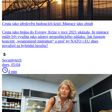
Ceuta jako předzvěst budoucích krizí: Migrace jako zbraň
Ceuta jako brána do Evropy. Krize v roce 2021 ukázala, že migrace
může být využita jako nástroj geopolitického nátlaku. Jak funguje
koncept „weaponized migration“ a proč jej NATO i EU dnes
považují za hybridní hrozbu?
Securitytech
dnes, 05:04
4 min