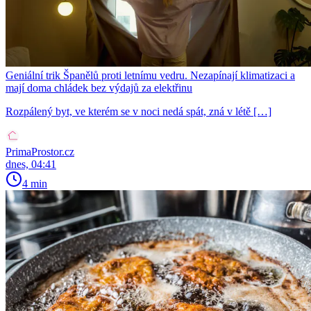
Geniální trik Španělů proti letnímu vedru. Nezapínají klimatizaci a
mají doma chládek bez výdajů za elektřinu
Rozpálený byt, ve kterém se v noci nedá spát, zná v létě […]
PrimaProstor.cz
dnes, 04:41
4 min