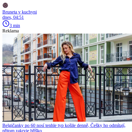
Bruneta v kuchyni
dnes, 04:51
3 min
Reklama
Belgičanky po 60 nosí tenhle typ košile denně, Češky ho odmítají,
přitom zakryje bříško