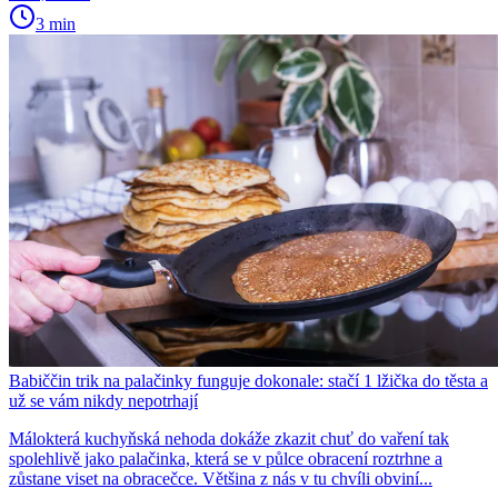
3 min
Babiččin trik na palačinky funguje dokonale: stačí 1 lžička do těsta a
už se vám nikdy nepotrhají
Málokterá kuchyňská nehoda dokáže zkazit chuť do vaření tak
spolehlivě jako palačinka, která se v půlce obracení roztrhne a
zůstane viset na obracečce. Většina z nás v tu chvíli obviní...