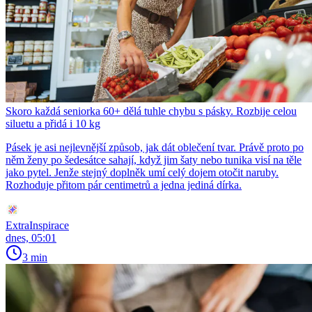
Skoro každá seniorka 60+ dělá tuhle chybu s pásky. Rozbije celou
siluetu a přidá i 10 kg
Pásek je asi nejlevnější způsob, jak dát oblečení tvar. Právě proto po
něm ženy po šedesátce sahají, když jim šaty nebo tunika visí na těle
jako pytel. Jenže stejný doplněk umí celý dojem otočit naruby.
Rozhoduje přitom pár centimetrů a jedna jediná dírka.
ExtraInspirace
dnes, 05:01
3 min