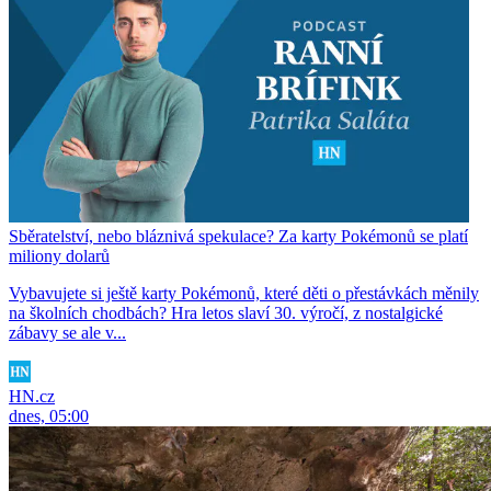
Sběratelství, nebo bláznivá spekulace? Za karty Pokémonů se platí
miliony dolarů
Vybavujete si ještě karty Pokémonů, které děti o přestávkách měnily
na školních chodbách? Hra letos slaví 30. výročí, z nostalgické
zábavy se ale v...
HN.cz
dnes, 05:00