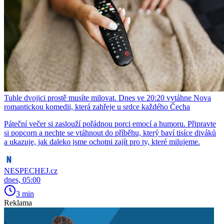
Tuhle dvojici prostě musíte milovat. Dnes ve 20:20 vytáhne Nova
romantickou komedii, která zahřeje u srdce každého Čecha
Páteční večer si zaslouží pořádnou porci emocí a humoru. Připravte
si popcorn a nechte se vtáhnout do příběhu, který baví tisíce diváků
a ukazuje, jak daleko jsme ochotni zajít pro ty, které milujeme.
NESPECHEJ.cz
dnes, 05:00
3 min
Reklama