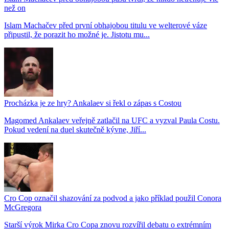
než on
Islam Machačev před první obhajobou titulu ve welterové váze
připustil, že porazit ho možné je. Jistotu mu...
Procházka je ze hry? Ankalaev si řekl o zápas s Costou
Magomed Ankalaev veřejně zatlačil na UFC a vyzval Paula Costu.
Pokud vedení na duel skutečně kývne, Jiří...
Cro Cop označil shazování za podvod a jako příklad použil Conora
McGregora
Starší výrok Mirka Cro Copa znovu rozvířil debatu o extrémním