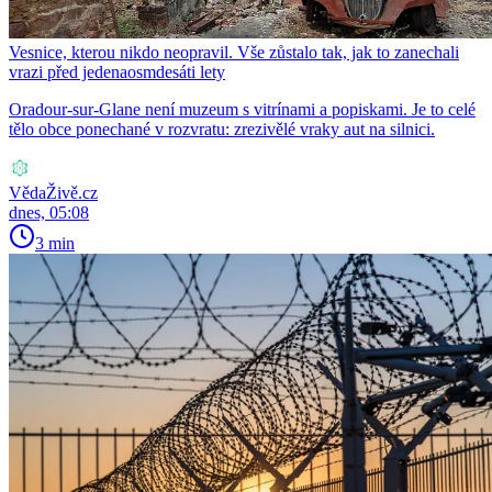
Vesnice, kterou nikdo neopravil. Vše zůstalo tak, jak to zanechali
vrazi před jedenaosmdesáti lety
Oradour-sur-Glane není muzeum s vitrínami a popiskami. Je to celé
tělo obce ponechané v rozvratu: zrezivělé vraky aut na silnici.
VědaŽivě.cz
dnes, 05:08
3 min