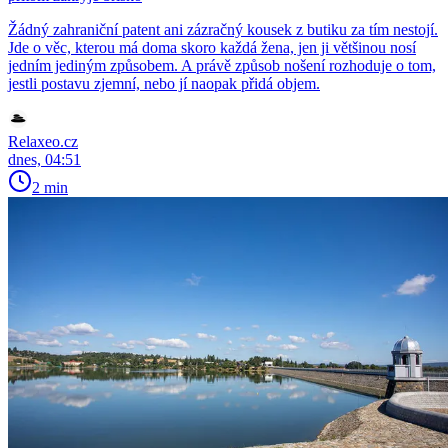
Žádný zahraniční patent ani zázračný kousek z butiku za tím nestojí.
Jde o věc, kterou má doma skoro každá žena, jen ji většinou nosí
jedním jediným způsobem. A právě způsob nošení rozhoduje o tom,
jestli postavu zjemní, nebo jí naopak přidá objem.
Relaxeo.cz
dnes, 04:51
2 min