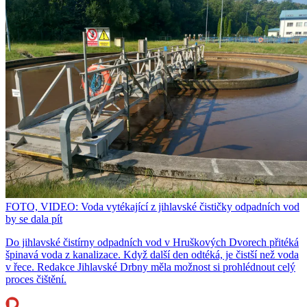
FOTO, VIDEO: Voda vytékající z jihlavské čističky odpadních vod
by se dala pít
Do jihlavské čistírny odpadních vod v Hruškových Dvorech přitéká
špinavá voda z kanalizace. Když další den odtéká, je čistší než voda
v řece. Redakce Jihlavské Drbny měla možnost si prohlédnout celý
proces čištění.