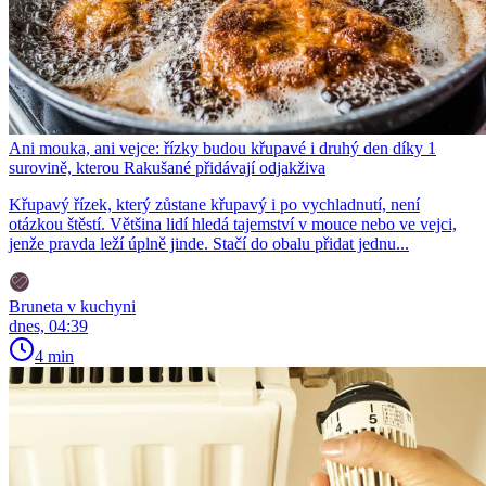
Ani mouka, ani vejce: řízky budou křupavé i druhý den díky 1
surovině, kterou Rakušané přidávají odjakživa
Křupavý řízek, který zůstane křupavý i po vychladnutí, není
otázkou štěstí. Většina lidí hledá tajemství v mouce nebo ve vejci,
jenže pravda leží úplně jinde. Stačí do obalu přidat jednu...
Bruneta v kuchyni
dnes, 04:39
4 min