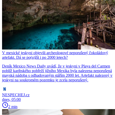
V mexické jeskyni objevili archeologové neporušený čokoládový
artefakt. Dá se po(u)žít i po 2000 letech?
Deník Mexico News Daily uvádí, že v jeskyni v Playa del Carmen
poblíž karibského pobřeží jižního Mexika byla nalezena neporušená
mayská nádoba s odhadovaným stářím 2000 let. Artefakt nalezený v
jeskyni na soukromém pozemku je zcela neporušený.
NESPECHEJ.cz
dnes, 05:00
2 min