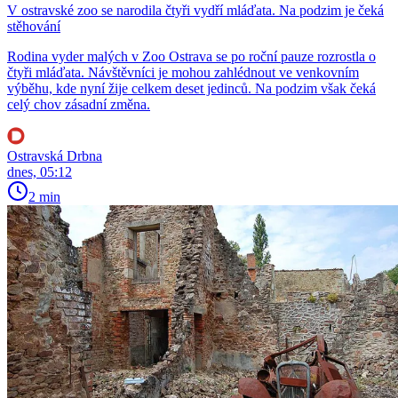
V ostravské zoo se narodila čtyři vydří mláďata. Na podzim je čeká
stěhování
Rodina vyder malých v Zoo Ostrava se po roční pauze rozrostla o
čtyři mláďata. Návštěvníci je mohou zahlédnout ve venkovním
výběhu, kde nyní žije celkem deset jedinců. Na podzim však čeká
celý chov zásadní změna.
Ostravská Drbna
dnes, 05:12
2 min