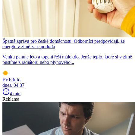
Špatná zpráva pro české domácnosti. Odborníci předpovídají, že
energie v zimě zase podraží
Venku panuje léto a topení řeší málokdo. Jenže teplo, které si v zimě
pustíme z radiátoru nebo plynového...
FVE.info
dnes, 04:37
4 min
Reklama