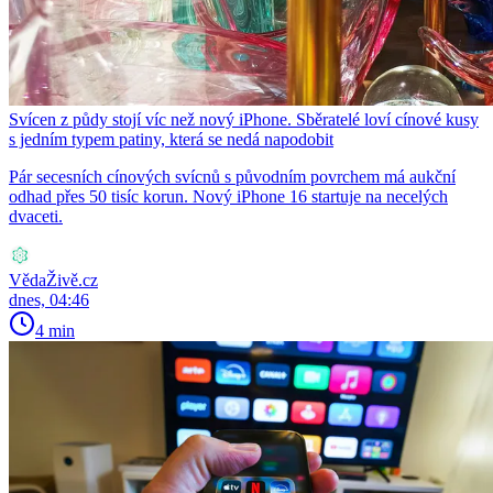
Svícen z půdy stojí víc než nový iPhone. Sběratelé loví cínové kusy
s jedním typem patiny, která se nedá napodobit
Pár secesních cínových svícnů s původním povrchem má aukční
odhad přes 50 tisíc korun. Nový iPhone 16 startuje na necelých
dvaceti.
VědaŽivě.cz
dnes, 04:46
4 min