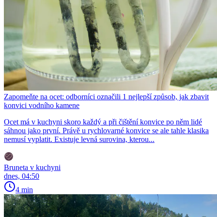
Zapomeňte na ocet: odborníci označili 1 nejlepší způsob, jak zbavit
konvici vodního kamene
Ocet má v kuchyni skoro každý a při čištění konvice po něm lidé
sáhnou jako první. Právě u rychlovarné konvice se ale tahle klasika
nemusí vyplatit. Existuje levná surovina, kterou...
Bruneta v kuchyni
dnes, 04:50
4 min