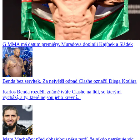
G MMA má datum premiéry. Muradova doplnili Kajínek a Sládek
Benda bez servítek. Za největší odpad Clashe označil Diega Kotlára
Karlos Benda rozdělil známé tváře Clashe na lidi, se kterými
vychází, a ty, které nejsou jeho krevní...
Islam Machačev před obhajobou pásu tvrdí, že nikdo netrénuje víc