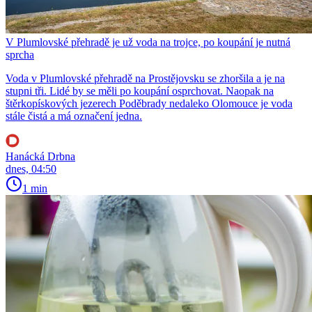
V Plumlovské přehradě je už voda na trojce, po koupání je nutná
sprcha
Voda v Plumlovské přehradě na Prostějovsku se zhoršila a je na
stupni tři. Lidé by se měli po koupání osprchovat. Naopak na
štěrkopískových jezerech Poděbrady nedaleko Olomouce je voda
stále čistá a má označení jedna.
Hanácká Drbna
dnes, 04:50
1 min