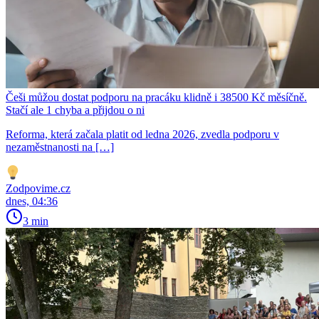
Češi můžou dostat podporu na pracáku klidně i 38500 Kč měsíčně.
Stačí ale 1 chyba a přijdou o ni
Reforma, která začala platit od ledna 2026, zvedla podporu v
nezaměstnanosti na […]
Zodpovime.cz
dnes, 04:36
3 min