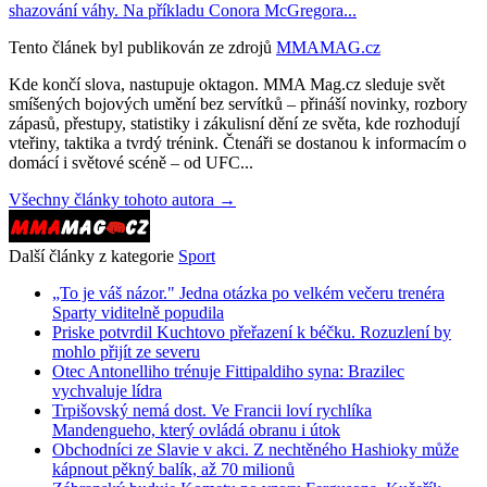
shazování váhy. Na příkladu Conora McGregora...
Tento článek byl publikován ze zdrojů
MMAMAG.cz
Kde končí slova, nastupuje oktagon. MMA Mag.cz sleduje svět
smíšených bojových umění bez servítků – přináší novinky, rozbory
zápasů, přestupy, statistiky i zákulisní dění ze světa, kde rozhodují
vteřiny, taktika a tvrdý trénink. Čtenáři se dostanou k informacím o
domácí i světové scéně – od UFC...
Všechny články tohoto autora →
Další články z kategorie
Sport
„To je váš názor." Jedna otázka po velkém večeru trenéra
Sparty viditelně popudila
Priske potvrdil Kuchtovo přeřazení k béčku. Rozuzlení by
mohlo přijít ze severu
Otec Antonelliho trénuje Fittipaldiho syna: Brazilec
vychvaluje lídra
Trpišovský nemá dost. Ve Francii loví rychlíka
Mandengueho, který ovládá obranu i útok
Obchodníci ze Slavie v akci. Z nechtěného Hashioky může
kápnout pěkný balík, až 70 milionů