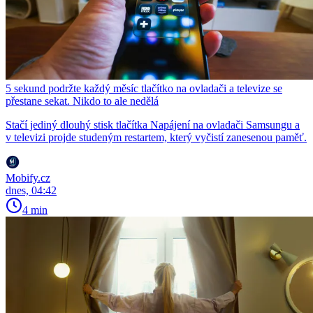
5 sekund podržte každý měsíc tlačítko na ovladači a televize se
přestane sekat. Nikdo to ale nedělá
Stačí jediný dlouhý stisk tlačítka Napájení na ovladači Samsungu a
v televizi projde studeným restartem, který vyčistí zanesenou paměť.
Mobify.cz
dnes, 04:42
4 min