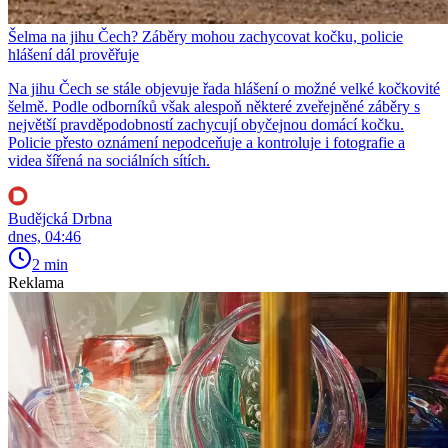
Šelma na jihu Čech? Záběry mohou zachycovat kočku, policie
hlášení dál prověřuje
Na jihu Čech se stále objevuje řada hlášení o možné velké kočkovité
šelmě. Podle odborníků však alespoň některé zveřejněné záběry s
největší pravděpodobností zachycují obyčejnou domácí kočku.
Policie přesto oznámení nepodceňuje a kontroluje i fotografie a
videa šířená na sociálních sítích.
Budějcká Drbna
dnes, 04:46
2 min
Reklama