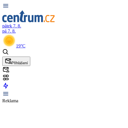
pátek 7. 8.
pá 7. 8.
19°C
Přihlášení
Reklama