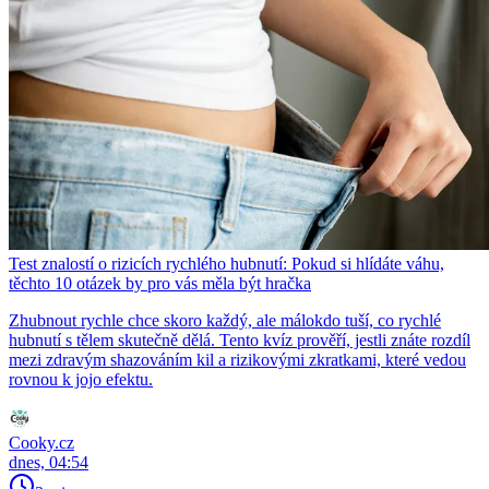
Test znalostí o rizicích rychlého hubnutí: Pokud si hlídáte váhu,
těchto 10 otázek by pro vás měla být hračka
Zhubnout rychle chce skoro každý, ale málokdo tuší, co rychlé
hubnutí s tělem skutečně dělá. Tento kvíz prověří, jestli znáte rozdíl
mezi zdravým shazováním kil a rizikovými zkratkami, které vedou
rovnou k jojo efektu.
Cooky.cz
dnes, 04:54