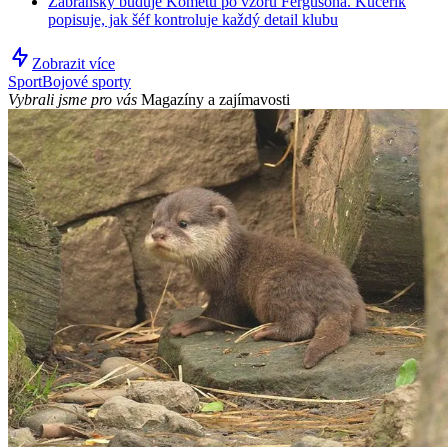
Zábranský buduje Kometu po vzoru Fergusona. Kučeřík
popisuje, jak šéf kontroluje každý detail klubu
Zobrazit více
Sport
Bojové sporty
Vybrali jsme pro vás
Magazíny a zajímavosti