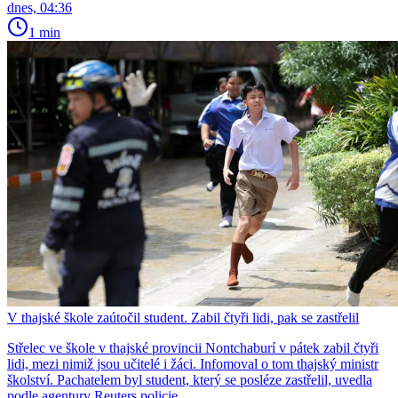
dnes, 04:36
1 min
V thajské škole zaútočil student. Zabil čtyři lidi, pak se zastřelil
Střelec ve škole v thajské provincii Nontchaburí v pátek zabil čtyři
lidi, mezi nimiž jsou učitelé i žáci. Infomoval o tom thajský ministr
školství. Pachatelem byl student, který se posléze zastřelil, uvedla
podle agentury Reuters policie.