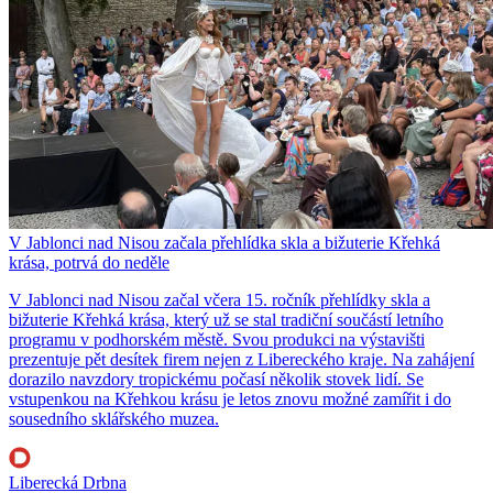
V Jablonci nad Nisou začala přehlídka skla a bižuterie Křehká
krása, potrvá do neděle
V Jablonci nad Nisou začal včera 15. ročník přehlídky skla a
bižuterie Křehká krása, který už se stal tradiční součástí letního
programu v podhorském městě. Svou produkci na výstavišti
prezentuje pět desítek firem nejen z Libereckého kraje. Na zahájení
dorazilo navzdory tropickému počasí několik stovek lidí. Se
vstupenkou na Křehkou krásu je letos znovu možné zamířit i do
sousedního sklářského muzea.
Liberecká Drbna