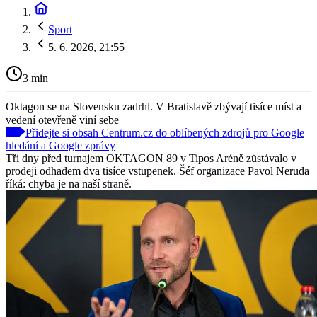
Sport
5. 6. 2026, 21:55
3 min
Oktagon se na Slovensku zadrhl. V Bratislavě zbývají tisíce míst a
vedení otevřeně viní sebe
Přidejte si obsah Centrum.cz do oblíbených zdrojů pro Google
hledání a Google zprávy
Tři dny před turnajem OKTAGON 89 v Tipos Aréně zůstávalo v
prodeji odhadem dva tisíce vstupenek. Šéf organizace Pavol Neruda
říká: chyba je na naší straně.