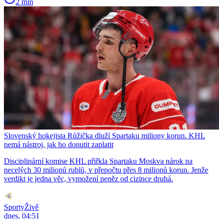
2 min
Slovenský hokejista Růžička dluží Spartaku miliony korun. KHL
nemá nástroj, jak ho donutit zaplatit
Disciplinární komise KHL přiřkla Spartaku Moskva nárok na
necelých 30 milionů rublů, v přepočtu přes 8 milionů korun. Jenže
verdikt je jedna věc, vymožení peněz od cizince druhá.
SportyŽivě
dnes, 04:51