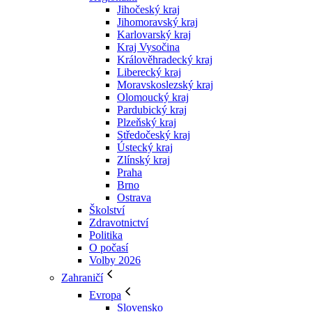
Jihočeský kraj
Jihomoravský kraj
Karlovarský kraj
Kraj Vysočina
Králověhradecký kraj
Liberecký kraj
Moravskoslezský kraj
Olomoucký kraj
Pardubický kraj
Plzeňský kraj
Středočeský kraj
Ústecký kraj
Zlínský kraj
Praha
Brno
Ostrava
Školství
Zdravotnictví
Politika
O počasí
Volby 2026
Zahraničí
Evropa
Slovensko