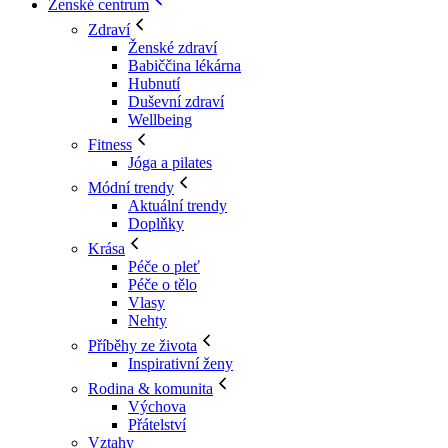
Ženské centrum
Zdraví
Ženské zdraví
Babiččina lékárna
Hubnutí
Duševní zdraví
Wellbeing
Fitness
Jóga a pilates
Módní trendy
Aktuální trendy
Doplňky
Krása
Péče o pleť
Péče o tělo
Vlasy
Nehty
Příběhy ze života
Inspirativní ženy
Rodina & komunita
Výchova
Přátelství
Vztahy