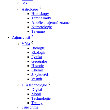
Sex
Astrologie
Horoskopy
Tarot a karty
Andělé a tajemná znamení
Numerologie
Tajemno
Zajímavosti
Věda
Biologie
Ekologie
Fyzika
Geografie
Historie
Chemie
Jazykověda
Vesmír
IT a technologie
Digital
Mobil
Technologie
Trendy
True crime