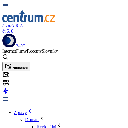
čtvrtek 6. 8.
čt 6. 8.
24°C
Internet
Firmy
Recepty
Slovníky
Přihlášení
Zprávy
Domácí
Regionální