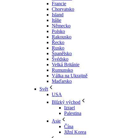
Francie
Chorvatsko
Island
Itálie
Německo
Polsko
Rakousko
Řecko
Rusko
Španělsko
Švédsko
Velká Británie
Rumunsko
Válka na Ukrajině
Maďarsko
Svět
USA
Blízký východ
Izrael
Palestina
Asie
Čína
Jižní Korea