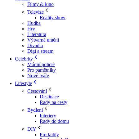
Filmy & kino
Televize
Reality show
Hudba
Hry
Literatura
Výtvarné umění
Divadlo
Digi a stream
Celebrity
Módní policie
Pro pamětníky
Nové tváře
Lifestyle
Cestování
Destinace
Rady na cesty
Bydlení
Interiery
Rady do domu
DIY
Pro kutily