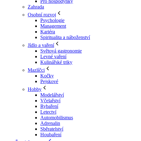
Pro hospodyňky
Zahrada
Osobní rozvoj
Psychologie
Management
Kariéra
Spiritualita a náboženství
Jídlo a vaření
Světová gastronomie
Levné vaření
Kulinářské triky
Mazlíčci
Kočky
Pejskové
Hobby
Modelářství
Včelařství
Rybaření
Letectví
Automobilismus
Adrenalin
Sběratelství
Houbaření