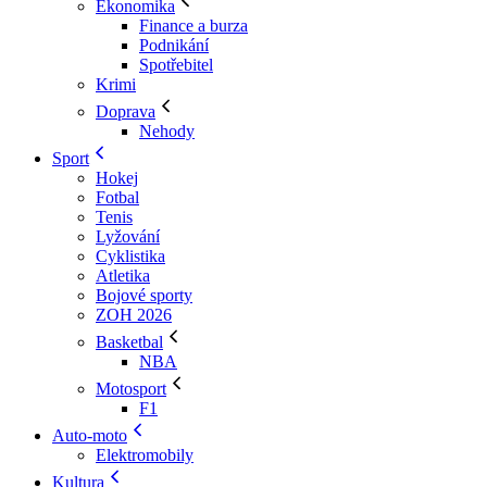
Ekonomika
Finance a burza
Podnikání
Spotřebitel
Krimi
Doprava
Nehody
Sport
Hokej
Fotbal
Tenis
Lyžování
Cyklistika
Atletika
Bojové sporty
ZOH 2026
Basketbal
NBA
Motosport
F1
Auto-moto
Elektromobily
Kultura