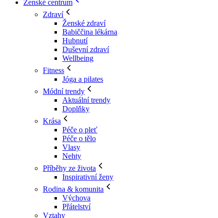
Ženské centrum
Zdraví
Ženské zdraví
Babiččina lékárna
Hubnutí
Duševní zdraví
Wellbeing
Fitness
Jóga a pilates
Módní trendy
Aktuální trendy
Doplňky
Krása
Péče o pleť
Péče o tělo
Vlasy
Nehty
Příběhy ze života
Inspirativní ženy
Rodina & komunita
Výchova
Přátelství
Vztahy