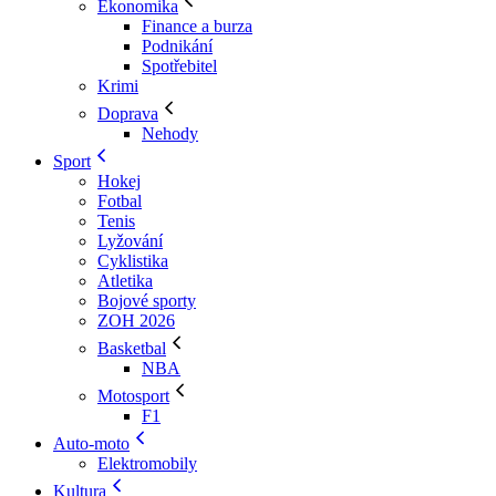
Ekonomika
Finance a burza
Podnikání
Spotřebitel
Krimi
Doprava
Nehody
Sport
Hokej
Fotbal
Tenis
Lyžování
Cyklistika
Atletika
Bojové sporty
ZOH 2026
Basketbal
NBA
Motosport
F1
Auto-moto
Elektromobily
Kultura