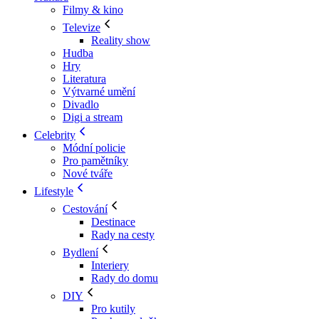
Filmy & kino
Televize
Reality show
Hudba
Hry
Literatura
Výtvarné umění
Divadlo
Digi a stream
Celebrity
Módní policie
Pro pamětníky
Nové tváře
Lifestyle
Cestování
Destinace
Rady na cesty
Bydlení
Interiery
Rady do domu
DIY
Pro kutily