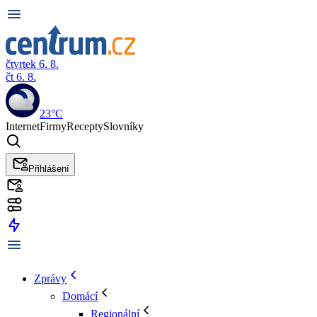
čtvrtek 6. 8.
čt 6. 8.
23°C
Internet
Firmy
Recepty
Slovníky
Přihlášení
Zprávy
Domácí
Regionální