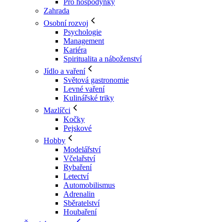
Pro hospodyňky
Zahrada
Osobní rozvoj
Psychologie
Management
Kariéra
Spiritualita a náboženství
Jídlo a vaření
Světová gastronomie
Levné vaření
Kulinářské triky
Mazlíčci
Kočky
Pejskové
Hobby
Modelářství
Včelařství
Rybaření
Letectví
Automobilismus
Adrenalin
Sběratelství
Houbaření