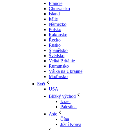
Francie
Chorvatsko
Island
Itálie
Německo
Polsko
Rakousko
Řecko
Rusko
Španělsko
Švédsko
Velká Británie
Rumunsko
Válka na Ukrajině
Maďarsko
Svět
USA
Blízký východ
Izrael
Palestina
Asie
Čína
Jižní Korea