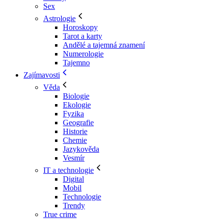
Sex
Astrologie
Horoskopy
Tarot a karty
Andělé a tajemná znamení
Numerologie
Tajemno
Zajímavosti
Věda
Biologie
Ekologie
Fyzika
Geografie
Historie
Chemie
Jazykověda
Vesmír
IT a technologie
Digital
Mobil
Technologie
Trendy
True crime