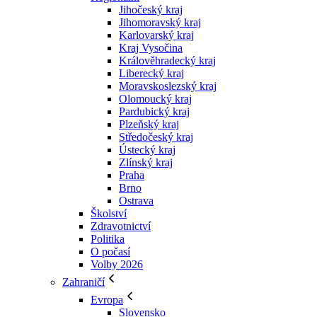
Jihočeský kraj
Jihomoravský kraj
Karlovarský kraj
Kraj Vysočina
Králověhradecký kraj
Liberecký kraj
Moravskoslezský kraj
Olomoucký kraj
Pardubický kraj
Plzeňský kraj
Středočeský kraj
Ústecký kraj
Zlínský kraj
Praha
Brno
Ostrava
Školství
Zdravotnictví
Politika
O počasí
Volby 2026
Zahraničí
Evropa
Slovensko