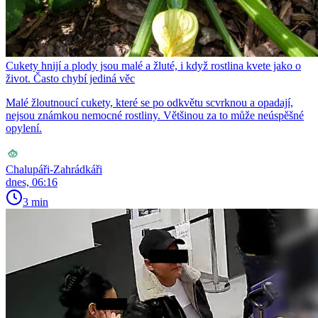
Cukety hnijí a plody jsou malé a žluté, i když rostlina kvete jako o
život. Často chybí jediná věc
Malé žloutnoucí cukety, které se po odkvětu scvrknou a opadají,
nejsou známkou nemocné rostliny. Většinou za to může neúspěšné
opylení.
Chalupáři-Zahrádkáři
dnes, 06:16
3 min