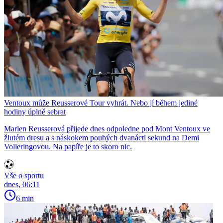
Ventoux může Reusserové Tour vyhrát. Nebo jí během jediné
hodiny úplně sebrat
Marlen Reusserová přijede dnes odpoledne pod Mont Ventoux ve
žlutém dresu a s náskokem pouhých dvanácti sekund na Demi
Volleringovou. Na papíře je to skoro nic.
Vše o sportu
dnes, 06:11
6 min