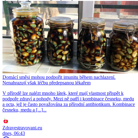
Domácí směsi mohou podpořit imunitu během nachlazení.
Nenahrazují však léčbu předepsanou lékařem
V přírodě lze nalézt mnoho látek, které mají vlastnost přispět k
podpoře zdraví a pohody. Mezi ně patří i kombinace česneku, medu
a octa, jež je často považována za přírodní antibiotikum. Kombinace
česneku, medu a [...]...
Zdravestravovani.eu
dnes, 06:43