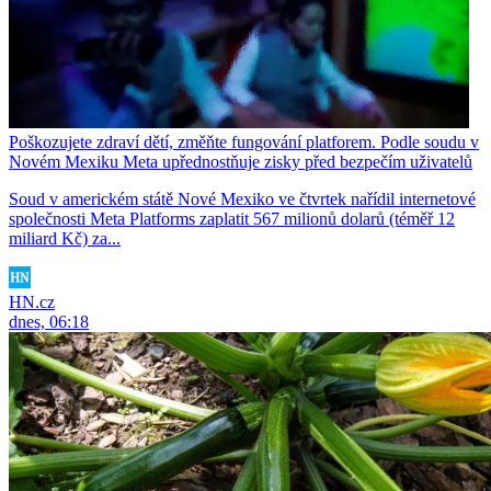
Poškozujete zdraví dětí, změňte fungování platforem. Podle soudu v
Novém Mexiku Meta upřednostňuje zisky před bezpečím uživatelů
Soud v americkém státě Nové Mexiko ve čtvrtek nařídil internetové
společnosti Meta Platforms zaplatit 567 milionů dolarů (téměř 12
miliard Kč) za...
HN.cz
dnes, 06:18