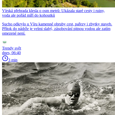
Vírská přehrada klesla o osm metrů: Ukázala staré cesty i ruiny,
voda ale pořád míří do kohoutků
Sucho odkrylo u Víru kamenné obruby cest, pařezy i zbytky staveb.
Přítok do nádrže je velmi slabý, zásobování pitnou vodou ale zatím
omezené není.
Trendy svět
dnes, 06:40
3 min