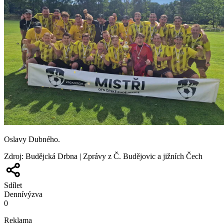
Oslavy Dubného.
Zdroj
:
Budějcká Drbna | Zprávy z Č. Budějovic a jižních Čech
Sdílet
Denní
výzva
0
Reklama