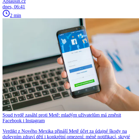
Aplausin.cz
dnes, 06:41
2 min
Soud tvrdě zasáhl proti Metě: mladým uživatelům má změnit
Facebook i Instagram
Verdikt z Nového Mexika přináší Metě účet za údajné škody na
duševním zdraví dětí i konkrétní omezení: méně notifikací, skryté