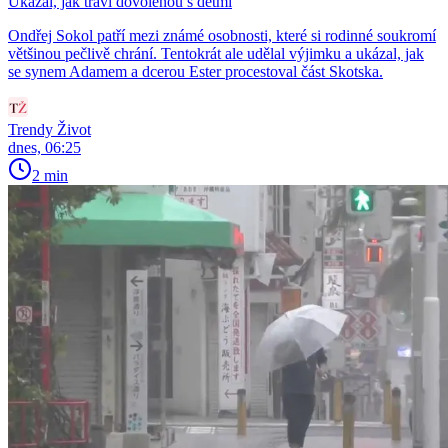
Ukázal, jak tráví dovolenou s dětmi
Ondřej Sokol patří mezi známé osobnosti, které si rodinné soukromí
většinou pečlivě chrání. Tentokrát ale udělal výjimku a ukázal, jak
se synem Adamem a dcerou Ester procestoval část Skotska.
Trendy Život
dnes, 06:25
2 min