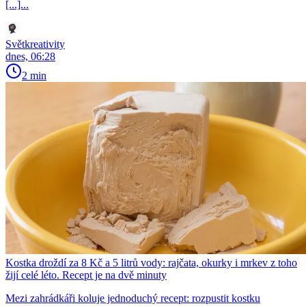
[...]...
Světkreativity
dnes, 06:28
2 min
Kostka droždí za 8 Kč a 5 litrů vody: rajčata, okurky i mrkev z toho
žijí celé léto. Recept je na dvě minuty
Mezi zahrádkáři koluje jednoduchý recept: rozpustit kostku