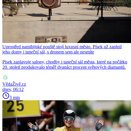
Uprostřed namibijské pouště stojí luxusní město. Písek už zaplnil
jeho domy i taneční sál, s dronem sem ale nesmíte
Písek zaplavuje salony, chodby i taneční sál města, které na počátku
20. století produkovalo téměř dvanáct procent světových diamantů.
VědaŽivě.cz
dnes, 06:12
3 min