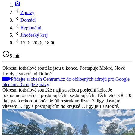
Zprávy
Domácí
Regionální
Jihočeský kraj
15. 6. 2026, 18:00
5 min
Okresní fotbalové soutěže jsou u konce. Postupuje Mokré, Nové
Hrady a suverénní Dubné
Přidejte si obsah Centrum.cz do oblíbených zdrojů pro Google
hledání a Google zprávy
Okresní fotbalové soutěže mají za sebou poslední kolo. Je
rozhodnuto o všech postupujících i sestupujících. Těch letos z 8. a 9.
ligy padá rekordní počet kvůli restrukturalizaci 7. ligy. Jasným
vítězem 8. ligy a postupujícím do krajské 7. ligy je TJ Mokré.