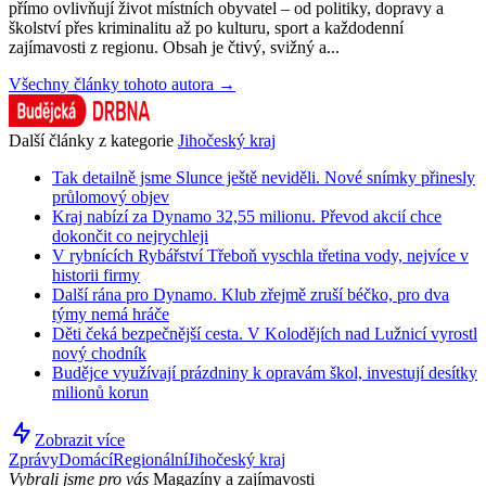
přímo ovlivňují život místních obyvatel – od politiky, dopravy a
školství přes kriminalitu až po kulturu, sport a každodenní
zajímavosti z regionu. Obsah je čtivý, svižný a...
Všechny články tohoto autora →
Další články z kategorie
Jihočeský kraj
Tak detailně jsme Slunce ještě neviděli. Nové snímky přinesly
průlomový objev
Kraj nabízí za Dynamo 32,55 milionu. Převod akcií chce
dokončit co nejrychleji
V rybnících Rybářství Třeboň vyschla třetina vody, nejvíce v
historii firmy
Další rána pro Dynamo. Klub zřejmě zruší béčko, pro dva
týmy nemá hráče
Děti čeká bezpečnější cesta. V Kolodějích nad Lužnicí vyrostl
nový chodník
Budějce využívají prázdniny k opravám škol, investují desítky
milionů korun
Zobrazit více
Zprávy
Domácí
Regionální
Jihočeský kraj
Vybrali jsme pro vás
Magazíny a zajímavosti