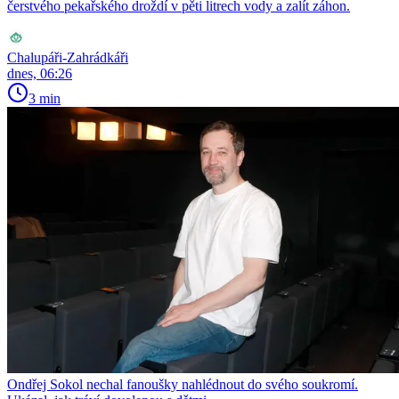
čerstvého pekařského droždí v pěti litrech vody a zalít záhon.
Chalupáři-Zahrádkáři
dnes, 06:26
3 min
Ondřej Sokol nechal fanoušky nahlédnout do svého soukromí.