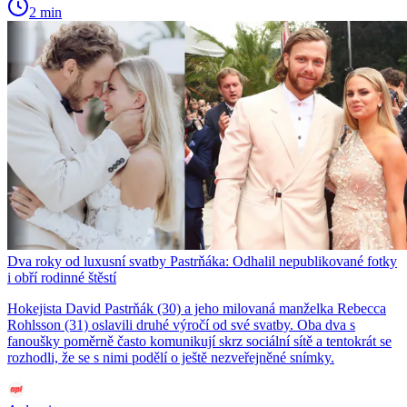
2 min
Dva roky od luxusní svatby Pastrňáka: Odhalil nepublikované fotky
i obří rodinné štěstí
Hokejista David Pastrňák (30) a jeho milovaná manželka Rebecca
Rohlsson (31) oslavili druhé výročí od své svatby. Oba dva s
fanoušky poměrně často komunikují skrz sociální sítě a tentokrát se
rozhodli, že se s nimi podělí o ještě nezveřejněné snímky.