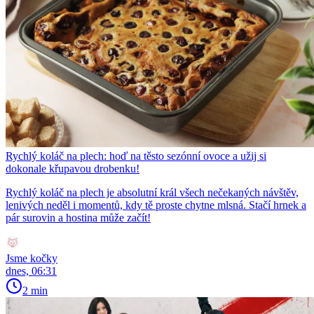
Rychlý koláč na plech: hoď na těsto sezónní ovoce a užij si
dokonale křupavou drobenku!
Rychlý koláč na plech je absolutní král všech nečekaných návštěv,
lenivých neděl i momentů, kdy tě proste chytne mlsná. Stačí hrnek a
pár surovin a hostina může začít!
Jsme kočky
dnes, 06:31
2 min