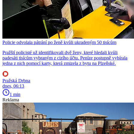
Policie odvolala pátrání po ženě kvůli ukradeným 50 tisícům
Pražští policisté už identifikovali dvě ženy, které hledali kvůli
padesáti tisícům vybraným z cizího účtu. Peníze postupně vybírala
jedna z nich pomocí karty, která zmizela z bytu na Plzeňské.
Pražská Drbna
dnes, 06:13
1 min
Reklama