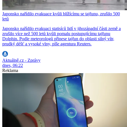
Japonsko nařídilo evakuace kvůli blížícímu se tajfunu, zrušilo 500
letů
Japonsko nařídilo evakuaci statisíců lidí v jihozápadní části země a
zrušilo více než 500 letů kvůli pomalu postupujícímu tajfunu
Dolphin. Podle meteorologů přinese tajfun do oblasti silný vítr,
prudký déšť a vysoké vlny, píše agentura Reuters.
Aktuálně.cz - Zprávy
dnes, 06:22
Reklama