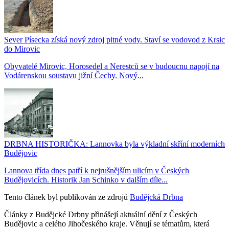
Sever Písecka získá nový zdroj pitné vody. Staví se vodovod z Krsic
do Mirovic
Obyvatelé Mirovic, Horosedel a Nerestců se v budoucnu napojí na
Vodárenskou soustavu jižní Čechy. Nový...
DRBNA HISTORIČKA: Lannovka byla výkladní skříní moderních
Budějovic
Lannova třída dnes patří k nejrušnějším ulicím v Českých
Budějovicích. Historik Jan Schinko v dalším díle...
Tento článek byl publikován ze zdrojů
Budějcká Drbna
Články z Budějcké Drbny přinášejí aktuální dění z Českých
Budějovic a celého Jihočeského kraje. Věnují se tématům, která