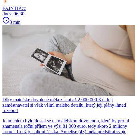
FAJNTIP.cz
dnes, 06:30
3 min
Díky mateřské dovolené měla získat až 2 000 000 Kč. Její
zaměstnavatel si však všiml malého detailu, který její plány ihned
rozebral
Jejím cílem bylo dostat se na mateřskou dovolenou, která by pro ni
znamenala roční příjem ve výši 81 000 euro, tedy skoro 2 miliony
korun. To už je solidní částka. Annelise (43) měla předstírat svoje