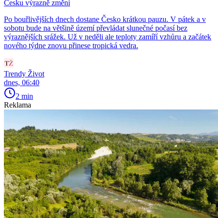
Česku výrazně změní
Po bouřlivějších dnech dostane Česko krátkou pauzu. V pátek a v
sobotu bude na většině území převládat slunečné počasí bez
výraznějších srážek. Už v neděli ale teploty zamíří vzhůru a začátek
nového týdne znovu přinese tropická vedra.
Trendy Život
dnes, 06:40
2 min
Reklama