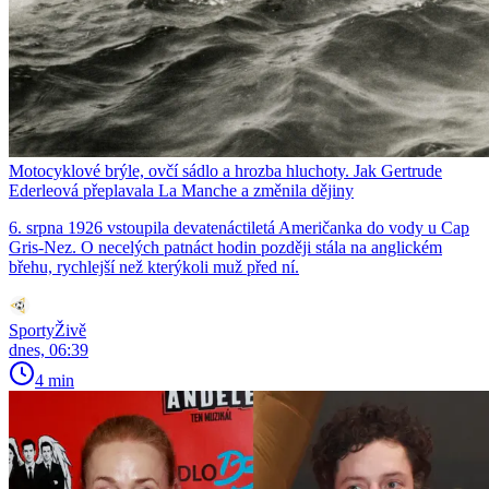
Motocyklové brýle, ovčí sádlo a hrozba hluchoty. Jak Gertrude
Ederleová přeplavala La Manche a změnila dějiny
6. srpna 1926 vstoupila devatenáctiletá Američanka do vody u Cap
Gris-Nez. O necelých patnáct hodin později stála na anglickém
břehu, rychlejší než kterýkoli muž před ní.
SportyŽivě
dnes, 06:39
4 min