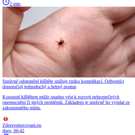
2 min
Správné odstranění klíštěte snižuje riziko komplikací. Odborníci
doporučují jednoduchý a šetrný postup
Kousnutí klíštětem může snadno vést k rozvoji nebezpečných
onemocnění či jiných problémů. Základem je správně ho vyndat ze
zakousnutého místa.
Zdravestravovani.eu
dnes, 06:42