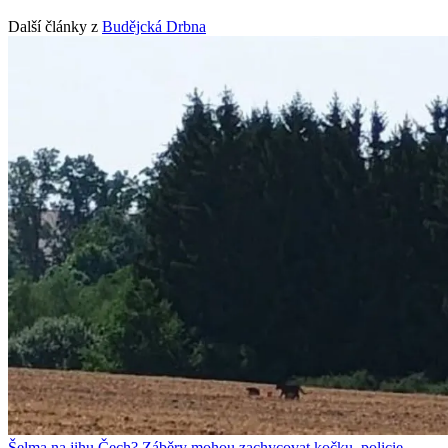
Další články z
Budějcká Drbna
Šelma na jihu Čech? Záběry mohou zachycovat kočku, policie