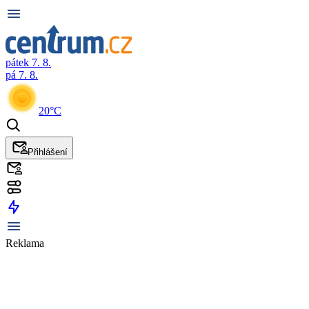
pátek 7. 8.
pá 7. 8.
20°C
Přihlášení
Reklama