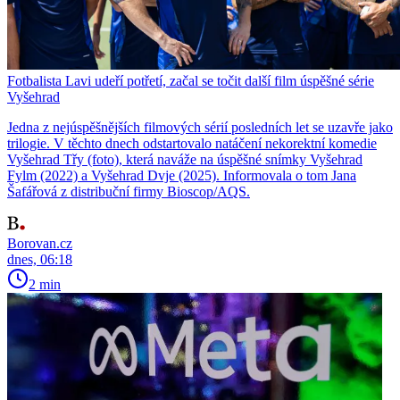
Fotbalista Lavi udeří potřetí, začal se točit další film úspěšné série
Vyšehrad
Jedna z nejúspěšnějších filmových sérií posledních let se uzavře jako
trilogie. V těchto dnech odstartovalo natáčení nekorektní komedie
Vyšehrad Třy (foto), která naváže na úspěšné snímky Vyšehrad
Fylm (2022) a Vyšehrad Dvje (2025). Informovala o tom Jana
Šafářová z distribuční firmy Bioscop/AQS.
Borovan.cz
dnes, 06:18
2 min