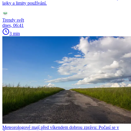
lajky a limity používání.
Trendy svět
dnes, 06:41
3 min
Meteorologové mají před víkendem dobrou zprávu: Počasí se v