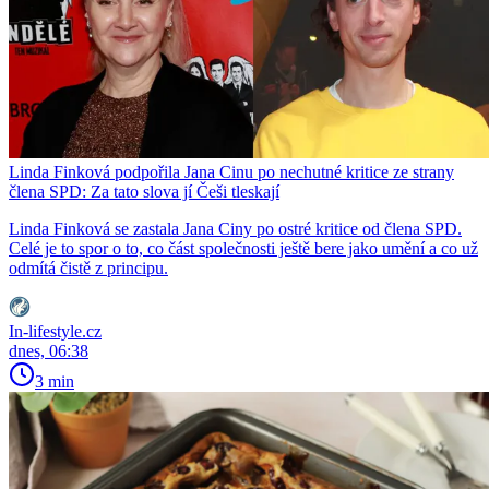
Linda Finková podpořila Jana Cinu po nechutné kritice ze strany
člena SPD: Za tato slova jí Češi tleskají
Linda Finková se zastala Jana Ciny po ostré kritice od člena SPD.
Celé je to spor o to, co část společnosti ještě bere jako umění a co už
odmítá čistě z principu.
In-lifestyle.cz
dnes, 06:38
3 min