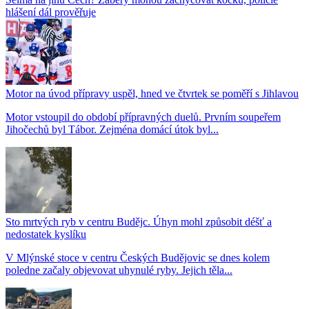
hlášení dál prověřuje
Motor na úvod přípravy uspěl, hned ve čtvrtek se poměří s Jihlavou
Motor vstoupil do období přípravných duelů. Prvním soupeřem
Jihočechů byl Tábor. Zejména domácí útok byl...
Sto mrtvých ryb v centru Budějc. Úhyn mohl způsobit déšť a
nedostatek kyslíku
V Mlýnské stoce v centru Českých Budějovic se dnes kolem
poledne začaly objevovat uhynulé ryby. Jejich těla...