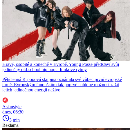
Hravé, osobité a konečně v Evropě. Young Posse představí svůj
jedinečný old-school hip hop a funkové rytmy
Pětičlenná K-popová skupina oznámila své vůbec první evropské
turné. Evropským fanouškům tak poprvé nabídne možnost zažít
jejich jedinečnou energii naživo.
Asianstyle
dnes, 06:30
3 min
Reklama