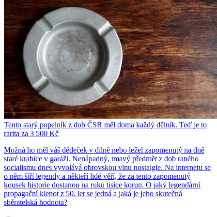
Tento starý popelník z dob ČSR měl doma každý dělník. Teď je to
rarita za 3 500 Kč
Možná ho měl váš dědeček v dílně nebo ležel zapomenutý na dně
staré krabice v garáži. Nenápadný, tmavý předmět z dob raného
socialismu dnes vyvolává obrovskou vlnu nostalgie. Na internetu se
o něm šíří legendy a někteří lidé věří, že za tento zapomenutý
kousek historie dostanou na ruku tisíce korun. O jaký legendární
propagační klenot z 50. let se jedná a jaká je jeho skutečná
sběratelská hodnota?