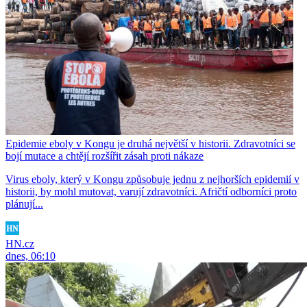
Epidemie eboly v Kongu je druhá největší v historii. Zdravotníci se
bojí mutace a chtějí rozšířit zásah proti nákaze
Virus eboly, který v Kongu způsobuje jednu z nejhorších epidemií v
historii, by mohl mutovat, varují zdravotníci. Afričtí odborníci proto
plánují...
HN.cz
dnes, 06:10