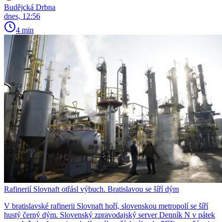
Budějcká Drbna
dnes, 12:56
4 min
Rafinerií Slovnaft otřásl výbuch. Bratislavou se šíří dým
V bratislavské rafinerii Slovnaft hoří, slovenskou metropolí se šíří
hustý černý dým. Slovenský zpravodajský server Denník N v pátek