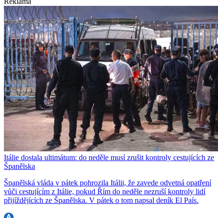
Reklama
Itálie dostala ultimátum: do neděle musí zrušit kontroly cestujících ze
Španělska
Španělská vláda v pátek pohrozila Itálii, že zavede odvetná opatření
vůči cestujícím z Itálie, pokud Řím do neděle nezruší kontroly lidí
přijíždějících ze Španělska. V pátek o tom napsal deník El País.