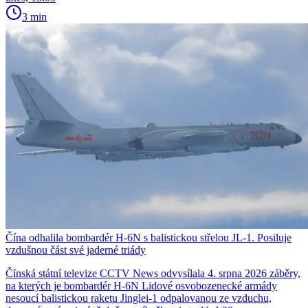
3 min
Čína odhalila bombardér H-6N s balistickou střelou JL-1. Posiluje
vzdušnou část své jaderné triády
Čínská státní televize CCTV News odvysílala 4. srpna 2026 záběry,
na kterých je bombardér H-6N Lidové osvobozenecké armády
nesoucí balistickou raketu Jinglei-1 odpalovanou ze vzduchu,