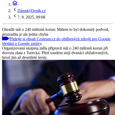
DámskýDeník.cz
7. 9. 2025, 09:08
Okradli stát o 240 milionů korun: Málem to byl dokonalý podvod,
prozradila je ale jedna chyba
Přidejte si obsah Centrum.cz do oblíbených zdrojů pro Google
hledání a Google zprávy
Organizovaná skupina měla připravit stát o 240 milionů korun při
dovozu zlata z Turecka. Před soudem stojí dvanáct obžalovaných,
hrozí jim až desetileté tresty.