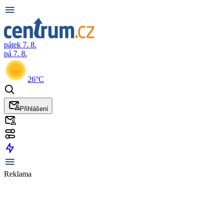
pátek 7. 8.
pá 7. 8.
26°C
Přihlášení
Reklama