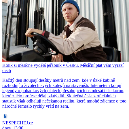
Kolik si měsíčne vydělá jeřábník v Česku. Měsíční plat vám vyrazí
dech
Každý den stoupají desítky metrů nad zem, kde v úzké kabině
rozhodují o životech svých kolegů na staveništi. Internetem kolují
legendy o pohádkových platech přesahujících osmdesát tisíc korun,
které z této profese dělají zlatý důl. Skutečná čísla z oficiálních
statistik však odhalují nečekanou realitu, která mnohé zájemce o toto
náročné řemeslo rychly vrátí na zem.
NESPECHEJ.cz
dnes, 13:00