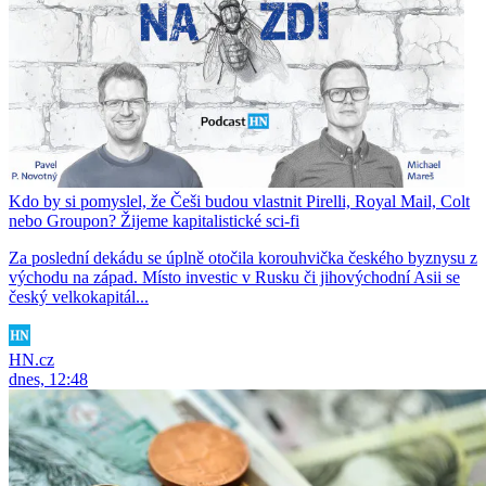
Kdo by si pomyslel, že Češi budou vlastnit Pirelli, Royal Mail, Colt
nebo Groupon? Žijeme kapitalistické sci-fi
Za poslední dekádu se úplně otočila korouhvička českého byznysu z
východu na západ. Místo investic v Rusku či jihovýchodní Asii se
český velkokapitál...
HN.cz
dnes, 12:48