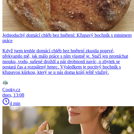
Jednoduchý domácí chléb bez hnětení: Křupavý bochník s minimem
práce
Když jsem tenhle domácí chléb bez hnětení zkusila poprvé,
překvapilo mě, jak málo práce s ním vlastně je. Stačí jen promíchat
mouku, vodu, sušené droždí a pár drobností navíc, o zbytek se
postará čas a rozpálený hrnec. Výsledkem je poctivý bochník s
křupavou kůrkou, který se u nás doma krájí ještě vlažný.
Cooky.cz
dnes, 13:08
4 min