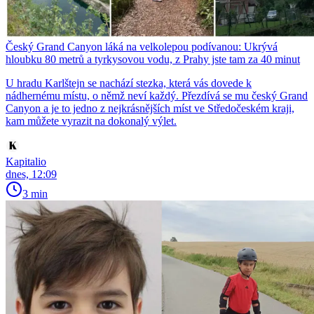
Český Grand Canyon láká na velkolepou podívanou: Ukrývá
hloubku 80 metrů a tyrkysovou vodu, z Prahy jste tam za 40 minut
U hradu Karlštejn se nachází stezka, která vás dovede k
nádhernému místu, o němž neví každý. Přezdívá se mu český Grand
Canyon a je to jedno z nejkrásnějších míst ve Středočeském kraji,
kam můžete vyrazit na dokonalý výlet.
Kapitalio
dnes, 12:09
3 min