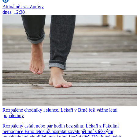
Aktuálně.cz - Zprávy
dnes, 12:30
Rozpálené chodníky i slunce. Lékaři v Brně řeší vážné letní
popáleniny
Rozpálený asfalt nebo pár hodin bez stínu. Lékaři z Fakultní
nemocnice Brno letos už hospitalizovali pět lidí s těžkými
popáleninami chodidel, mezi nimi i roční dítě. Ošetřovali také