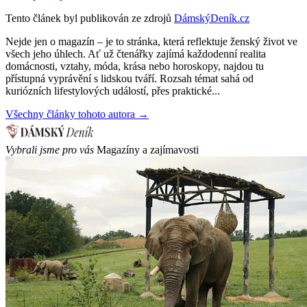
Tento článek byl publikován ze zdrojů
DámskýDeník.cz
Nejde jen o magazín – je to stránka, která reflektuje ženský život ve
všech jeho úhlech. Ať už čtenářky zajímá každodenní realita
domácnosti, vztahy, móda, krása nebo horoskopy, najdou tu
přístupná vyprávění s lidskou tváří. Rozsah témat sahá od
kuriózních lifestylových událostí, přes praktické...
Všechny články tohoto autora →
Vybrali jsme pro vás
Magazíny a zajímavosti