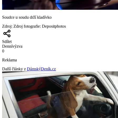
Soudce u soudu drží kladívko
Zdroj
:
Zdroj fotografie: Depositphotos
Sdílet
Denní
výzva
0
Reklama
Další články z
DámskýDeník.cz