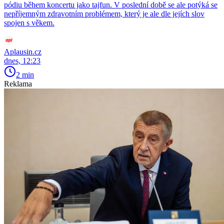
pódiu během koncertu jako tajfun. V poslední době se ale potýká se
nepříjemným zdravotním problémem, který je ale dle jejích slov
spojen s věkem.
Aplausin.cz
dnes, 12:23
2 min
Reklama