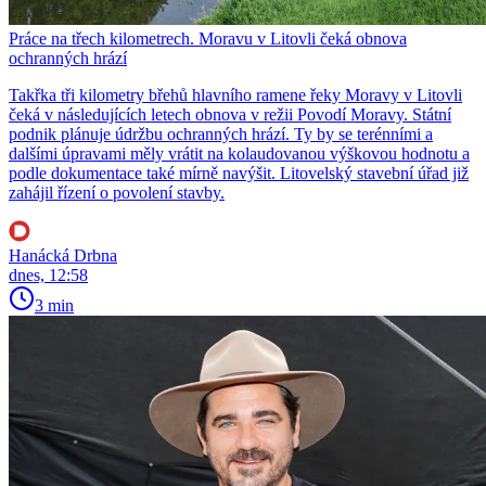
Práce na třech kilometrech. Moravu v Litovli čeká obnova
ochranných hrází
Takřka tři kilometry břehů hlavního ramene řeky Moravy v Litovli
čeká v následujících letech obnova v režii Povodí Moravy. Státní
podnik plánuje údržbu ochranných hrází. Ty by se terénními a
dalšími úpravami měly vrátit na kolaudovanou výškovou hodnotu a
podle dokumentace také mírně navýšit. Litovelský stavební úřad již
zahájil řízení o povolení stavby.
Hanácká Drbna
dnes, 12:58
3 min