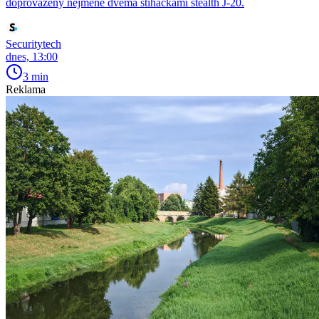
doprovázený nejméně dvěma stíhačkami stealth J-20.
Securitytech
dnes, 13:00
3 min
Reklama