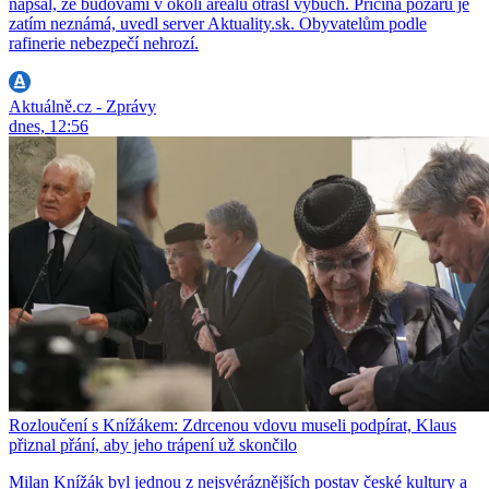
napsal, že budovami v okolí areálu otřásl výbuch. Příčina požáru je
zatím neznámá, uvedl server Aktuality.sk. Obyvatelům podle
rafinerie nebezpečí nehrozí.
Aktuálně.cz - Zprávy
dnes, 12:56
Rozloučení s Knížákem: Zdrcenou vdovu museli podpírat, Klaus
přiznal přání, aby jeho trápení už skončilo
Milan Knížák byl jednou z nejsvéráznějších postav české kultury a