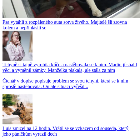
Psa vytáhli z rozpáleného auta sotva živého. Majitelé šli zrovna
kolem a nepřihlásili se
Tchyně si tajně vyrobila klíče a nastěhovala se k nim. Martin jí sbalil
věci a vyměnil zámky. Manželka plakala, ale stála za ním
Čtenář v dopise popisuje problém se svou tchyní, která se k nim
sprostě nastěhovala. On ale situaci vyřešil...
Luis zmizel na 12 hodin. Vrátil se se vzkazem od souseda, který
jeho páníčkům vyrazil dech