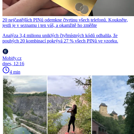
20 nejčastějších PINů odemkne čtvrtinu všech telefonů. Koukněte,
jestli je v seznamu i ten váš, a okamžitě ho změňte
Analýza 3,4 milionu uniklých čtyřmístných kódů odhalila, že
pouhých 20 kombinací pokrývá 27 % všech PINů ve vzorku.
Mobify.cz
dnes, 12:16
4 min