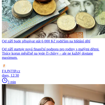
Od září bude přispívat stát 6 000 Kč rodičům na hlídání dětí
Od září startuje nová finanční podpora pro rodiny s malými dětmi.
Tisíce korun měsíčně na jesle či chůvy – ale ne každý dostane
maximum.
FAJNTIP.cz
dnes, 12:30
3 min