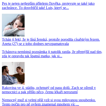
Pes je nejen nejlepším přítelem člověka, projevuje se také jako
zachránce. To dosvědčil také Luis, který se...
Tchán jí řekl, že je líná ženská, protože porodila císařským řezem.
Aneta (27) se z toho dodnes nevzpamatovala
Tchánova nemístná poznámka ji natolik ranila, že přemýšlí nad tím,
zda je opravdu tak špatná matka, jak si...
Rakovina ve 4. stádiu, ochrnutý od pasu dolů. Zach se oženil v
nemocnici a pak přišlo něco, čemu lékaři nerozumí
Nemocný muž si velmi přál vzít si svou milovanou snoubenku.
Tento počin pro ně ovšem znamenal mnohem víc,...