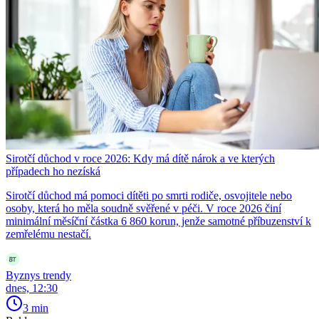
Sirotčí důchod v roce 2026: Kdy má dítě nárok a ve kterých
případech ho nezíská
Sirotčí důchod má pomoci dítěti po smrti rodiče, osvojitele nebo
osoby, která ho měla soudně svěřené v péči. V roce 2026 činí
minimální měsíční částka 6 860 korun, jenže samotné příbuzenství k
zemřelému nestačí.
Byznys trendy
dnes, 12:30
3 min