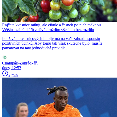
Rajčata kvasnice milují, ale cibule a česnek po nich měknou.
Většina zahrádkářů zalévá droždím všechno bez rozdílu
Používání kvasnicových hnojiv má na vaši zahradu spoustu
pozitivních účinků. Aby tomu tak však skutečně bylo, musíte
pamatovat na tato jednoduchá pravidla.
Chalupáři-Zahrádkáři
dnes, 12:53
2 min