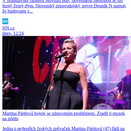
V bratislavské rafinerii Slovnaft hoří, slovenskou metropolí se šíří
hustý černý dým. Slovenský zpravodajský server Denník N napsal,
že budovami v...
HN.cz
dnes, 12:24
Martina Pártlová bojuje se zdravotním problémem. Zradil ji mozek
na pódiu
Jedna z nejlepších českých zpěvaček Martina Pártlová (47) řádí na