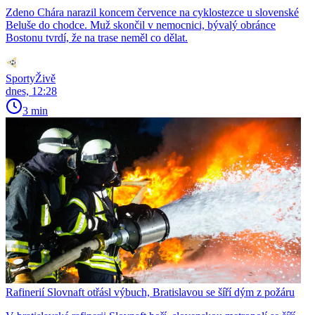
Zdeno Chára narazil koncem července na cyklostezce u slovenské
Beluše do chodce. Muž skončil v nemocnici, bývalý obránce
Bostonu tvrdí, že na trase neměl co dělat.
SportyŽivě
dnes, 12:28
3 min
Rafinerií Slovnaft otřásl výbuch, Bratislavou se šíří dým z požáru