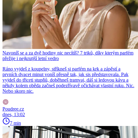
Navoníš se a za dvě hodiny nic necítíš? 7 triků, díky kterým parfém
přežije i nejkrutjší letní vedro
Ráno vyjdeš z koupelny, stříkneš si parfém na krk a zápěstí a
prvních dvacet minut voníš přesně tak, jak sis představovala. Pak
vyjdeš do třiceti stupňů, doběhneš tramvaj, dáš si ledovou kávu a
někdy kolem oběda začneš podezřívavě očichávat vlastní ruku. Nic.
Nebo skoro nic.
Poudree.cz
dnes, 13:02
7 min