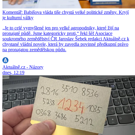
Komentář: Babišova vláda tiše chystá velké politické změny. Kryjí
je kulturní války
„Je to celé vymyšlené jen pro velké agropodniky, které žijí na
pronajaté půdě. Jsme kategoricky proti,“ řekl šéf Asociace
soukromého zemědělství ČR Jaroslav Šebek redakci Aktuálně.cz k
chystané vládní novele, která by zavedla povinné předkupní právo
na pronajatou zemědělskou půdu.
Aktuálně.cz - Názory
dnes, 12:19