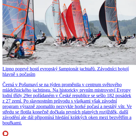
Lipno poprvé hostí evropský šampionát jachtařů. Závodníci bojují
hlavně s počasím
Černá v Pošumaví se na týden proměnila v centrum světového
mládežnického jachtingu. Na historicky prvním mistrovství Evropy
lodní třídy 29er pořádaném v České republice se sešlo 182 posádek
z 27 zemí. Po slavnostním průvodu s vlajkami však závodní
program výrazně zpomalilo nezvykle horké počasí a nestálý vítr. Ve
středu se flotila konečně dočkala prvních platných rozjížděk, další
závodění ale dál připomíná hledání krátkých oken mezi bezvětřím a
bouřkami.