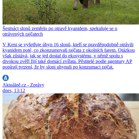
Šestnáct slonů zemřelo po otravě kyanidem, spekuluje se o
otrávených rajčatech
V Keni se vyšetřuje úhyn 16 slonů, kteří se pravděpodobně otrávili
kyanidem poté, co zkonzumovali rajčata z okolních farem. Otázkou
však zůstává, jak se jed dostal do ekosystému, v němž spolu s
divokou zvěří žijí také domácí zvířata. Pěstitelé podle agentury AP
popírají tvrzení, že by sloni uhynuli po konzumaci rajčat.
Aktuálně.cz - Zprávy
dnes, 13:12