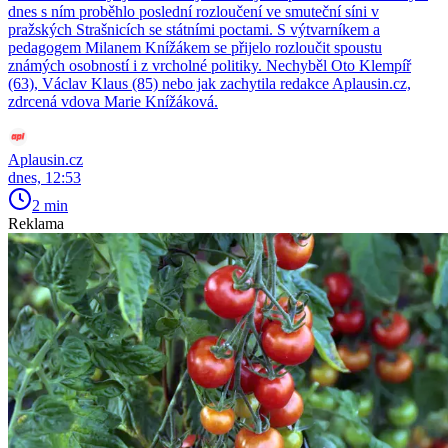
dnes s ním proběhlo poslední rozloučení ve smuteční síni v
pražských Strašnicích se státními poctami. S výtvarníkem a
pedagogem Milanem Knížákem se přijelo rozloučit spoustu
známých osobností i z vrcholné politiky. Nechyběl Oto Klempíř
(63), Václav Klaus (85) nebo jak zachytila redakce Aplausin.cz,
zdrcená vdova Marie Knížáková.
Aplausin.cz
dnes, 12:53
2 min
Reklama