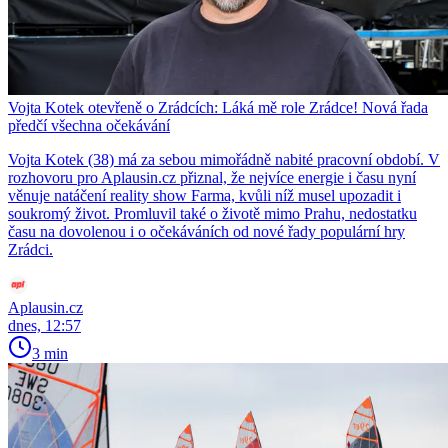
Vojta Kotek otevřeně o Zrádcích: Láká mě role Zrádce! Nová řada
předčí všechna očekávání
Vojta Kotek (38) má za sebou mimořádně nabité pracovní období. V
rozhovoru pro Aplausin.cz přiznal, že nejvíce energie i času nyní
věnuje natáčení reality show Farma, kvůli níž musel upozadit i
soukromý život. Promluvil také o životě mimo Prahu, nedostatku
času na dovolenou i o očekáváních od nové řady populární hry
Zrádci.
Aplausin.cz
dnes, 12:57
3 min