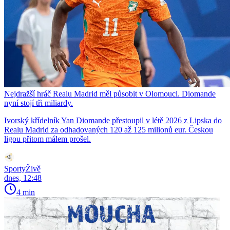
Nejdražší hráč Realu Madrid měl působit v Olomouci. Diomande
nyní stojí tři miliardy.
Ivorský křídelník Yan Diomande přestoupil v létě 2026 z Lipska do
Realu Madrid za odhadovaných 120 až 125 milionů eur. Českou
ligou přitom málem prošel.
SportyŽivě
dnes, 12:48
4 min