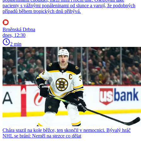
pacienty s vážnými popáleninami od slunce a varují, že podobných
případů během tropických dnů přibývá.
Brněnská Drbna
dnes, 12:30
2 min
Chára srazil na kole běžce, ten skončil v nemocnici. Bývalý hráč
NHL se brání: Neměl na stezce co dělat