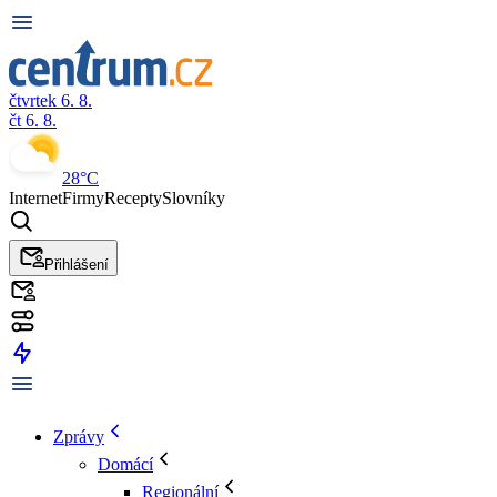
čtvrtek 6. 8.
čt 6. 8.
28°C
Internet
Firmy
Recepty
Slovníky
Přihlášení
Zprávy
Domácí
Regionální