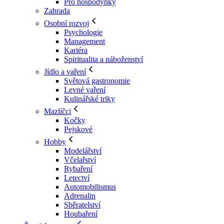
Pro hospodyňky
Zahrada
Osobní rozvoj
Psychologie
Management
Kariéra
Spiritualita a náboženství
Jídlo a vaření
Světová gastronomie
Levné vaření
Kulinářské triky
Mazlíčci
Kočky
Pejskové
Hobby
Modelářství
Včelařství
Rybaření
Letectví
Automobilismus
Adrenalin
Sběratelství
Houbaření