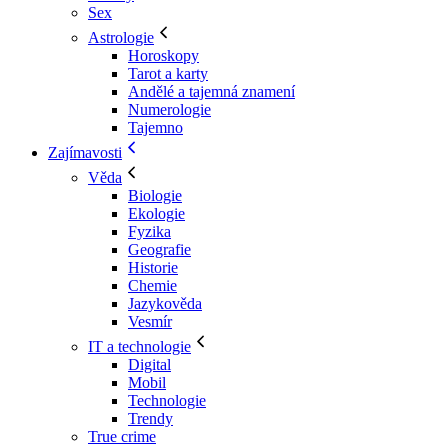
Sex
Astrologie
Horoskopy
Tarot a karty
Andělé a tajemná znamení
Numerologie
Tajemno
Zajímavosti
Věda
Biologie
Ekologie
Fyzika
Geografie
Historie
Chemie
Jazykověda
Vesmír
IT a technologie
Digital
Mobil
Technologie
Trendy
True crime