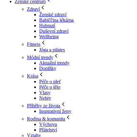
Ženské centrum
Zdraví
Ženské zdraví
Babiččina lékárna
Hubnutí
Duševní zdraví
Wellbeing
Fitness
Jóga a pilates
Módní trendy
Aktuální trendy
Doplňky
Krása
Péče o pleť
Péče o tělo
Vlasy
Nehty
Příběhy ze života
Inspirativní ženy
Rodina & komunita
Výchova
Přátelství
Vztahy