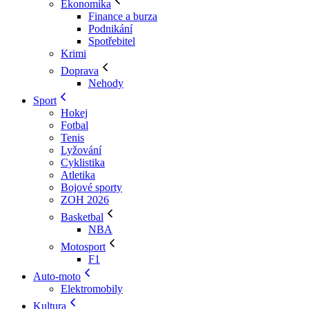
Ekonomika
Finance a burza
Podnikání
Spotřebitel
Krimi
Doprava
Nehody
Sport
Hokej
Fotbal
Tenis
Lyžování
Cyklistika
Atletika
Bojové sporty
ZOH 2026
Basketbal
NBA
Motosport
F1
Auto-moto
Elektromobily
Kultura