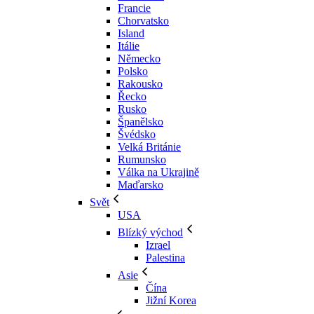
Francie
Chorvatsko
Island
Itálie
Německo
Polsko
Rakousko
Řecko
Rusko
Španělsko
Švédsko
Velká Británie
Rumunsko
Válka na Ukrajině
Maďarsko
Svět
USA
Blízký východ
Izrael
Palestina
Asie
Čína
Jižní Korea