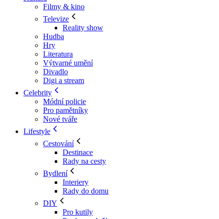
Filmy & kino
Televize
Reality show
Hudba
Hry
Literatura
Výtvarné umění
Divadlo
Digi a stream
Celebrity
Módní policie
Pro pamětníky
Nové tváře
Lifestyle
Cestování
Destinace
Rady na cesty
Bydlení
Interiery
Rady do domu
DIY
Pro kutily