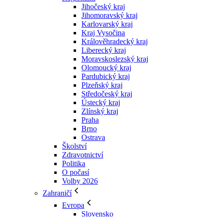
Jihočeský kraj
Jihomoravský kraj
Karlovarský kraj
Kraj Vysočina
Králověhradecký kraj
Liberecký kraj
Moravskoslezský kraj
Olomoucký kraj
Pardubický kraj
Plzeňský kraj
Středočeský kraj
Ústecký kraj
Zlínský kraj
Praha
Brno
Ostrava
Školství
Zdravotnictví
Politika
O počasí
Volby 2026
Zahraničí
Evropa
Slovensko