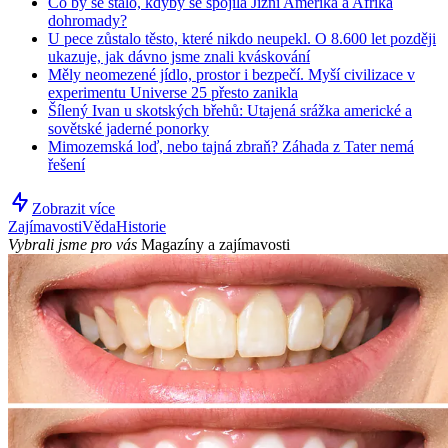
Co by se stalo, kdyby se spojila Jižní Amerika a Afrika
dohromady?
U pece zůstalo těsto, které nikdo neupekl. O 8.600 let později
ukazuje, jak dávno jsme znali kváskování
Měly neomezené jídlo, prostor i bezpečí. Myší civilizace v
experimentu Universe 25 přesto zanikla
Šílený Ivan u skotských břehů: Utajená srážka americké a
sovětské jaderné ponorky
Mimozemská loď, nebo tajná zbraň? Záhada z Tater nemá
řešení
Zobrazit více
Zajímavosti
Věda
Historie
Vybrali jsme pro vás
Magazíny a zajímavosti