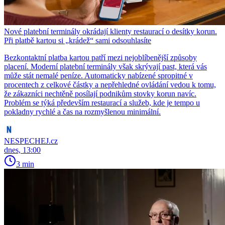
Nové platební terminály okrádají klienty restaurací o desítky korun.
Při platbě kartou si „krádež“ sami odsouhlasíte
Bezkontaktní platba kartou patří mezi nejoblíbenější způsoby
placení. Moderní platební terminály však skrývají past, která vás
může stát nemalé peníze. Automaticky nabízené spropitné v
procentech z celkové částky a nepřehledné ovládání vedou k tomu,
že zákazníci nechtěně posílají podnikům stovky korun navíc.
Problém se týká především restaurací a služeb, kde je tempo u
pokladny rychlé a čas na rozmyšlenou minimální.
NESPECHEJ.cz
dnes, 13:00
3 min