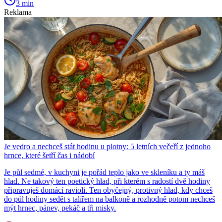
3 min
Reklama
Je vedro a nechceš stát hodinu u plotny: 5 letních večeří z jednoho
hrnce, které šetří čas i nádobí
Je půl sedmé, v kuchyni je pořád teplo jako ve skleníku a ty máš
hlad. Ne takový ten poetický hlad, při kterém s radostí dvě hodiny
připravuješ domácí ravioli. Ten obyčejný, protivný hlad, kdy chceš
do půl hodiny sedět s talířem na balkoně a rozhodně potom nechceš
mýt hrnec, pánev, pekáč a tři misky.