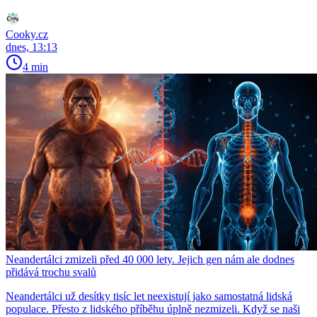
Cooky.cz
dnes, 13:13
4 min
Neandertálci zmizeli před 40 000 lety. Jejich gen nám ale dodnes
přidává trochu svalů
Neandertálci už desítky tisíc let neexistují jako samostatná lidská
populace. Přesto z lidského příběhu úplně nezmizeli. Když se naši