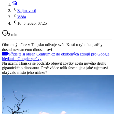
Zajímavosti
Věda
16. 5. 2026, 07:25
2 min
Ohromný nález v Thajsku udivuje svět. Kosti u rybníka patřily
dosud neznámému dinosaurovi
Přidejte si obsah Centrum.cz do oblíbených zdrojů pro Google
hledání a Google zprávy
Na území Thajska se podařilo objevit zbytky zcela nového druhu
gigantického dinosaura. Proč vědce tolik fascinuje a jaké tajemství
ukrývalo místo jeho nálezu?