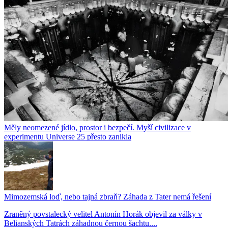
Měly neomezené jídlo, prostor i bezpečí. Myší civilizace v
experimentu Universe 25 přesto zanikla
Mimozemská loď, nebo tajná zbraň? Záhada z Tater nemá řešení
Zraněný povstalecký velitel Antonín Horák objevil za války v
Belianských Tatrách záhadnou černou šachtu....