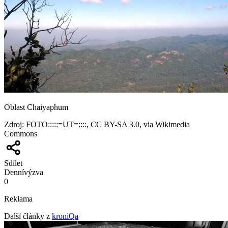
Oblast Chaiyaphum
Zdroj
:
FOTO:::::=UT=::::, CC BY-SA 3.0, via Wikimedia
Commons
Sdílet
Denní
výzva
0
Reklama
Další články z
kroniQa