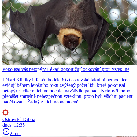
Pokousal vás netopýr? Lékaři doporučují očkování proti vzteklině
Lékaři Kliniky infekčního lékařství ostravské fakultní nemocnice
evidují během letošního roku zvýšený počet lidí, které pokousal
netopýr. Celkem jich nemocnici navštívilo patnáct. Netopýři mohou
přenášet smrtelně nebezpečnou vzteklinu, proto byli všichni pacienti
naočkováni. Žádný z nich neonemocněl.
Ostravská Drbna
dnes, 12:35
2 min