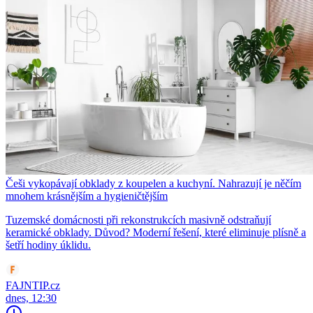
Češi vykopávají obklady z koupelen a kuchyní. Nahrazují je něčím
mnohem krásnějším a hygieničtějším
Tuzemské domácnosti při rekonstrukcích masivně odstraňují
keramické obklady. Důvod? Moderní řešení, které eliminuje plísně a
šetří hodiny úklidu.
FAJNTIP.cz
dnes, 12:30