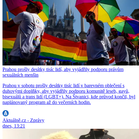
Prahou prošly desítky tisíc lidí, aby vyjádřily podporu právům
sexuálních menšin
Prahou v sobotu prošly desítky tisíc lidí v barevném oblečení s
duhovými doplňky, aby vyjádřily podporu komunitě leseb, gayů,
bisexuálů a trans lidí (LGBT+). Na Štvanici, kde průvod končil, byl
naplánovaný program až do večerních hodin.
Aktuálně.cz - Zprávy
dnes, 13:21