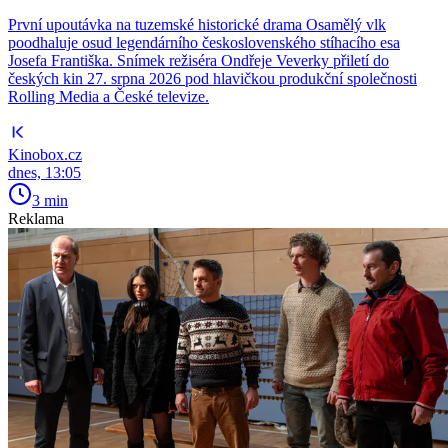
První upoutávka na tuzemské historické drama Osamělý vlk
poodhaluje osud legendárního československého stíhacího esa
Josefa Františka. Snímek režiséra Ondřeje Veverky přiletí do
českých kin 27. srpna 2026 pod hlavičkou produkční společnosti
Rolling Media a České televize.
Kinobox.cz
dnes, 13:05
3 min
Reklama