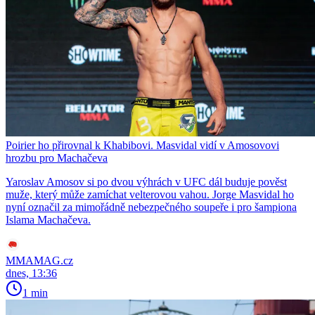
Poirier ho přirovnal k Khabibovi. Masvidal vidí v Amosovovi
hrozbu pro Machačeva
Yaroslav Amosov si po dvou výhrách v UFC dál buduje pověst
muže, který může zamíchat velterovou vahou. Jorge Masvidal ho
nyní označil za mimořádně nebezpečného soupeře i pro šampiona
Islama Machačeva.
MMAMAG.cz
dnes, 13:36
1 min