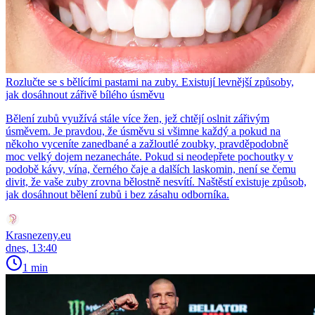
Rozlučte se s bělícími pastami na zuby. Existují levnější způsoby,
jak dosáhnout zářivě bílého úsměvu
Bělení zubů využívá stále více žen, jež chtějí oslnit zářivým
úsměvem. Je pravdou, že úsměvu si všimne každý a pokud na
někoho vyceníte zanedbané a zažloutlé zoubky, pravděpodobně
moc velký dojem nezanecháte. Pokud si neodepřete pochoutky v
podobě kávy, vína, černého čaje a dalších laskomin, není se čemu
divit, že vaše zuby zrovna bělostně nesvítí. Naštěstí existuje způsob,
jak dosáhnout bělení zubů i bez zásahu odborníka.
Krasnezeny.eu
dnes, 13:40
1 min