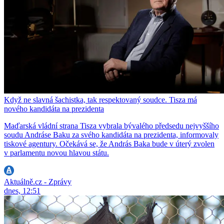
Když ne slavná šachistka, tak respektovaný soudce. Tisza má
nového kandidáta na prezidenta
Maďarská vládní strana Tisza vybrala bývalého předsedu nejvyššího
soudu Andráse Baku za svého kandidáta na prezidenta, informovaly
tiskové agentury. Očekává se, že András Baka bude v úterý zvolen
v parlamentu novou hlavou státu.
Aktuálně.cz - Zprávy
dnes, 12:51