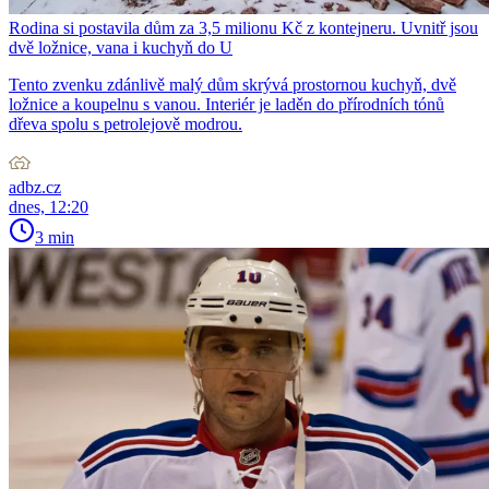
Rodina si postavila dům za 3,5 milionu Kč z kontejneru. Uvnitř jsou
dvě ložnice, vana i kuchyň do U
Tento zvenku zdánlivě malý dům skrývá prostornou kuchyň, dvě
ložnice a koupelnu s vanou. Interiér je laděn do přírodních tónů
dřeva spolu s petrolejově modrou.
adbz.cz
dnes, 12:20
3 min