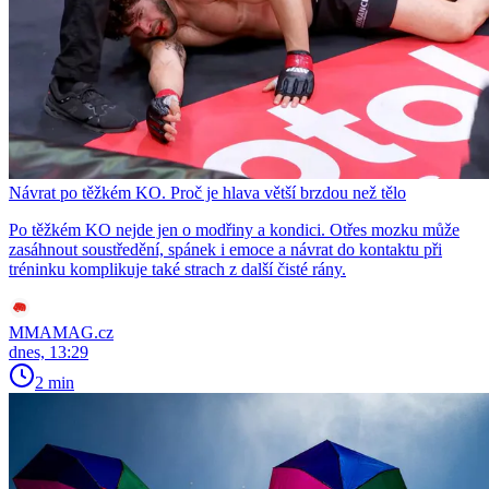
Návrat po těžkém KO. Proč je hlava větší brzdou než tělo
Po těžkém KO nejde jen o modřiny a kondici. Otřes mozku může
zasáhnout soustředění, spánek i emoce a návrat do kontaktu při
tréninku komplikuje také strach z další čisté rány.
MMAMAG.cz
dnes, 13:29
2 min