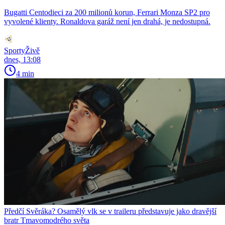
Bugatti Centodieci za 200 milionů korun, Ferrari Monza SP2 pro
vyvolené klienty. Ronaldova garáž není jen drahá, je nedostupná.
SportyŽivě
dnes, 13:08
4 min
Předčí Svěráka? Osamělý vlk se v traileru představuje jako dravější
bratr Tmavomodrého světa