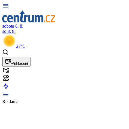
sobota 8. 8.
so 8. 8.
27°C
Přihlášení
Reklama