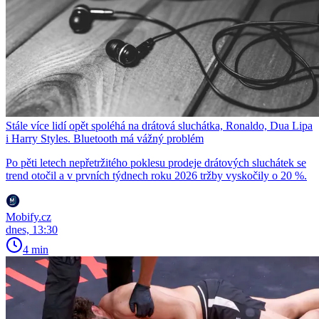
Stále více lidí opět spoléhá na drátová sluchátka, Ronaldo, Dua Lipa
i Harry Styles. Bluetooth má vážný problém
Po pěti letech nepřetržitého poklesu prodeje drátových sluchátek se
trend otočil a v prvních týdnech roku 2026 tržby vyskočily o 20 %.
Mobify.cz
dnes, 13:30
4 min