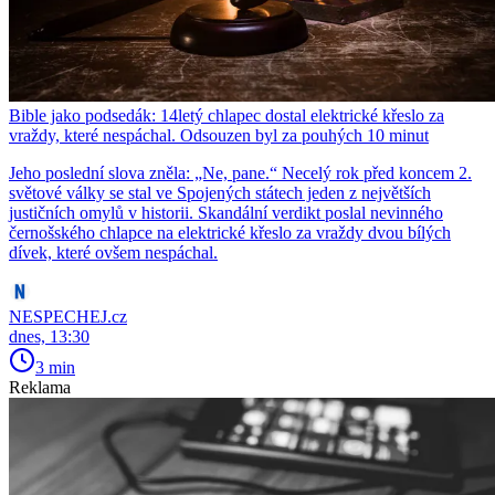
Bible jako podsedák: 14letý chlapec dostal elektrické křeslo za
vraždy, které nespáchal. Odsouzen byl za pouhých 10 minut
Jeho poslední slova zněla: „Ne, pane.“ Necelý rok před koncem 2.
světové války se stal ve Spojených státech jeden z největších
justičních omylů v historii. Skandální verdikt poslal nevinného
černošského chlapce na elektrické křeslo za vraždy dvou bílých
dívek, které ovšem nespáchal.
NESPECHEJ.cz
dnes, 13:30
3 min
Reklama