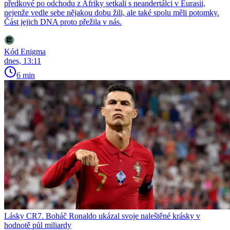
předkové po odchodu z Afriky setkali s neandertálci v Eurasii,
nejenže vedle sebe nějakou dobu žili, ale také spolu měli potomky.
Část jejich DNA proto přežila v nás.
Kód Enigma
dnes, 13:11
6 min
Lásky CR7. Boháč Ronaldo ukázal svoje naleštěné krásky v
hodnotě půl miliardy