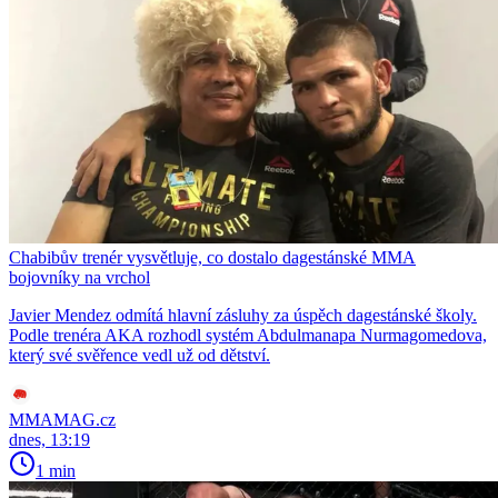
Chabibův trenér vysvětluje, co dostalo dagestánské MMA
bojovníky na vrchol
Javier Mendez odmítá hlavní zásluhy za úspěch dagestánské školy.
Podle trenéra AKA rozhodl systém Abdulmanapa Nurmagomedova,
který své svěřence vedl už od dětství.
MMAMAG.cz
dnes, 13:19
1 min