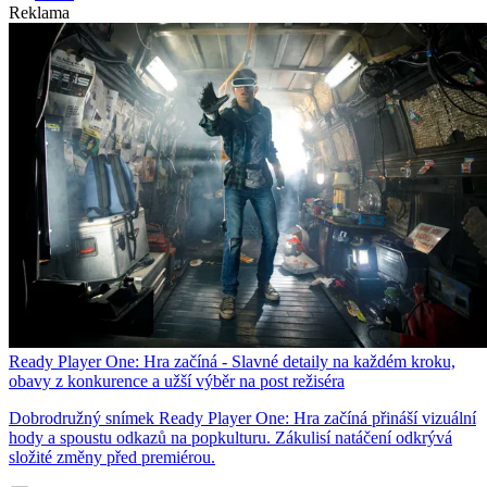
Reklama
Ready Player One: Hra začíná - Slavné detaily na každém kroku,
obavy z konkurence a užší výběr na post režiséra
Dobrodružný snímek Ready Player One: Hra začíná přináší vizuální
hody a spoustu odkazů na popkulturu. Zákulisí natáčení odkrývá
složité změny před premiérou.