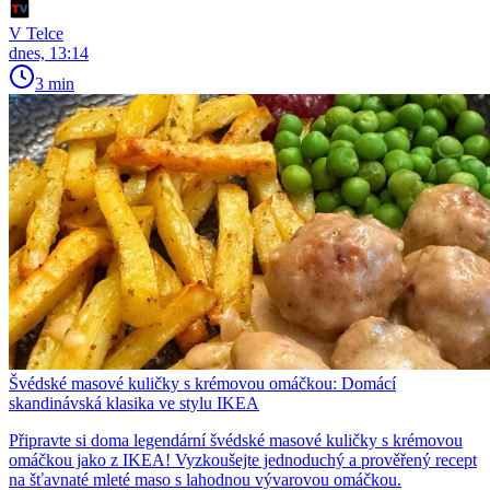
V Telce
dnes, 13:14
3 min
Švédské masové kuličky s krémovou omáčkou: Domácí
skandinávská klasika ve stylu IKEA
Připravte si doma legendární švédské masové kuličky s krémovou
omáčkou jako z IKEA! Vyzkoušejte jednoduchý a prověřený recept
na šťavnaté mleté maso s lahodnou vývarovou omáčkou.