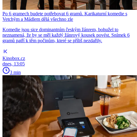
Po 6 gramech budete potřebovat 6 gramů. Karikaturní komedie s
Vetchým a Mádlem dělá všechno zle
Komedie jsou sice dominantním českým žánrem, bohužel to
neznamená, že by se měl každý žánrový kousek povést. Snímek 6
gramů patří k těm počinům, které se příliš nezdařily.
Kinobox.cz
dnes, 13:05
3 min