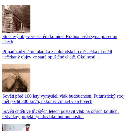
Strašlivý objev ve starém komíně. Rodina našla syna po sedmi
letech
Případ zmizelého mladíka z coloradského městečka ukončil
nečekaný objev ve staré opuštěné chatě. Okolnosti...
Sověti před 100 lety vymysleli vlak budoucnosti. Futuristický stroj
měl jezdit 300 km/h, nakonec zmizel v archivech
Sověti chtěli ve třicátých letech postavit vlak na obřích koulích.
Odvážný projekt rychlovlaku budoucnosti...