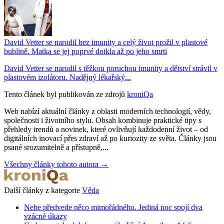
David Vetter se narodil bez imunity a celý život prožil v plastové
bublině. Matka se jej poprvé dotkla až po jeho smrti
David Vetter se narodil s těžkou poruchou imunity a dětství strávil v
plastovém izolátoru. Nadějný lékařský...
Tento článek byl publikován ze zdrojů
kroniQa
Web nabízí aktuální články z oblasti moderních technologií, vědy,
společnosti i životního stylu. Obsah kombinuje praktické tipy s
přehledy trendů a novinek, které ovlivňují každodenní život – od
digitálních inovací přes zdraví až po kuriozity ze světa. Články jsou
psané srozumitelně a přístupně,...
Všechny články tohoto autora →
Další články z kategorie
Věda
Nebe předvede něco mimořádného. Jediná noc spojí dva
vzácné úkazy