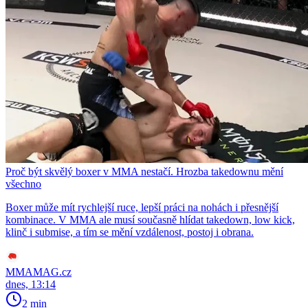
Proč být skvělý boxer v MMA nestačí. Hrozba takedownu mění
všechno
Boxer může mít rychlejší ruce, lepší práci na nohách i přesnější
kombinace. V MMA ale musí současně hlídat takedown, low kick,
klinč i submise, a tím se mění vzdálenost, postoj i obrana.
MMAMAG.cz
dnes, 13:14
2 min