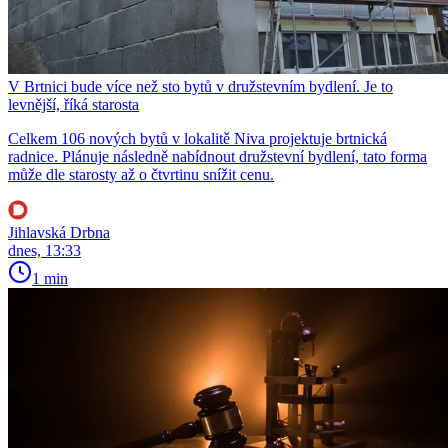
V Brtnici bude více než sto bytů v družstevním bydlení. Je to
levnější, říká starosta
Celkem 106 nových bytů v lokalitě Niva projektuje brtnická
radnice. Plánuje následně nabídnout družstevní bydlení, tato forma
může dle starosty až o čtvrtinu snížit cenu.
Jihlavská Drbna
dnes, 13:33
1 min