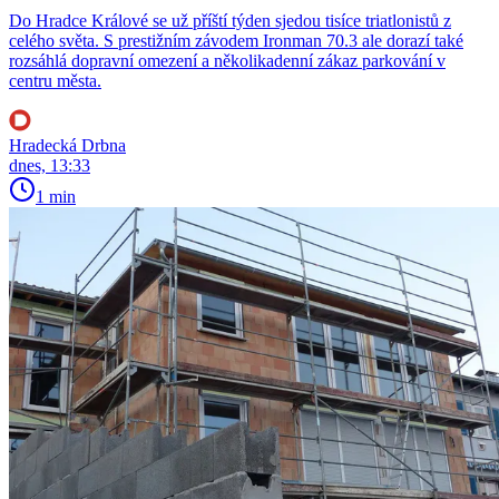
Do Hradce Králové se už příští týden sjedou tisíce triatlonistů z
celého světa. S prestižním závodem Ironman 70.3 ale dorazí také
rozsáhlá dopravní omezení a několikadenní zákaz parkování v
centru města.
Hradecká Drbna
dnes, 13:33
1 min