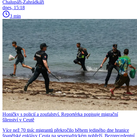
Chalupáři-Zahrádkáři
dnes, 15:18
3 min
Honičky s policií a zoufalství. Reportérka popisuje migrační
šílenství v Ceutě
Více než 70 tisíc migrantů překročilo během jediného dne hranice
španělské enklávy Ceuta na severoafrickém pobřeží. Bezprecedentní