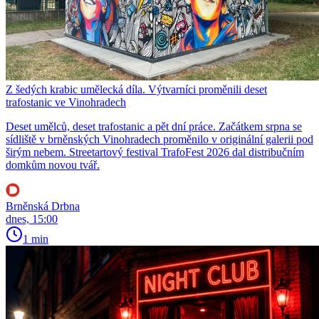
Z šedých krabic umělecká díla. Výtvarníci proměnili deset
trafostanic ve Vinohradech
Deset umělců, deset trafostanic a pět dní práce. Začátkem srpna se
sídliště v brněnských Vinohradech proměnilo v originální galerii pod
širým nebem. Streetartový festival TrafoFest 2026 dal distribučním
domkům novou tvář.
Brněnská Drbna
dnes, 15:00
1 min