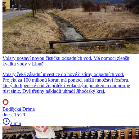
Volary postaví novou čističku odpadních vod. Má pomoci zlepšit
kvalitu vody v Lipně
Volary čeká zásadní investice do nové čistírny odpadních vod.
Projekt za 100 milionů korun má pomoci snížit množství fosforu,
který do lipenské nádrže přitéká Volarským potokem a podporuje
růst sinic. Dvě třetiny nákladů uhradí Jihočeský kraj.
Budějcká Drbna
dnes, 15:29
2 min