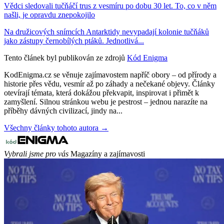
Vědci sledovali tučňáčí trus z vesmíru po dobu 30 let. To, co v něm
našli, je opravdu znepokojilo
Na družicových snímcích Antarktidy nevypadají kolonie tučňáků
jako zástupy černobílých ptáků. Jednotlivá...
Tento článek byl publikován ze zdrojů
Kód Enigma
KodEnigma.cz se věnuje zajímavostem napříč obory – od přírody a
historie přes vědu, vesmír až po záhady a nečekané objevy. Články
otevírají témata, která dokážou překvapit, inspirovat i přimět k
zamyšlení. Silnou stránkou webu je pestrost – jednou narazíte na
příběhy dávných civilizací, jindy na...
Všechny články tohoto autora →
Vybrali jsme pro vás
Magazíny a zajímavosti