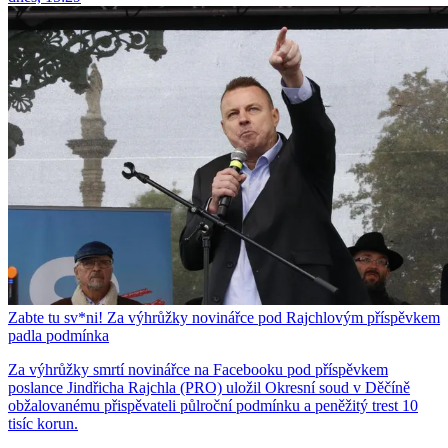
Zabte tu sv*ni! Za výhrůžky novinářce pod Rajchlovým příspěvkem
padla podmínka
Za výhrůžky smrtí novinářce na Facebooku pod příspěvkem
poslance Jindřicha Rajchla (PRO) uložil Okresní soud v Děčíně
obžalovanému přispěvateli půlroční podmínku a peněžitý trest 10
tisíc korun.