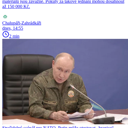
materiálů jsou závažné. Pokuty za takové jednání mohou dosáhnout
až 150 000 Kč.
Chalupáři-Zahrádkáři
dnes, 14:55
2 min
Strašidelný scénář pro NATO. Putin může otestovat „hranice“