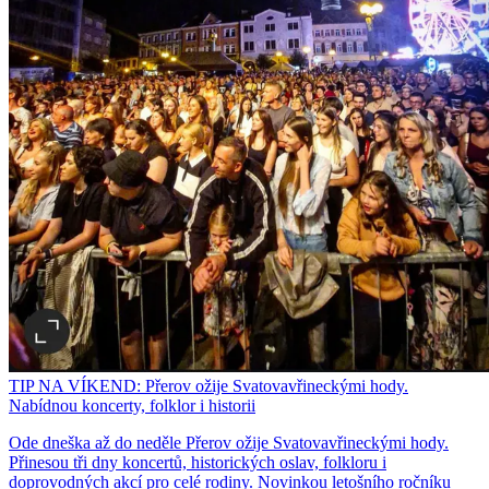
TIP NA VÍKEND: Přerov ožije Svatovavřineckými hody.
Nabídnou koncerty, folklor i historii
Ode dneška až do neděle Přerov ožije Svatovavřineckými hody.
Přinesou tři dny koncertů, historických oslav, folkloru i
doprovodných akcí pro celé rodiny. Novinkou letošního ročníku