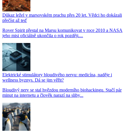
Důkaz ležel v marsovském prachu přes 20 let. Vědci ho dokázali
přečíst až teď
Rover Spirit přestal na Marsu komunikovat v roce 2010 a NASA
jeho misi oficiálně ukončila o rok později....
Elektrické stimulátory bloudivého nervu: medicína, naděje i
wellness byznys. Dá se jim věřit?
Bloudivý nerv se stal hvězdou moderního biohackingu. Stačí pár
minut na internetu a člověk narazí na sliby...