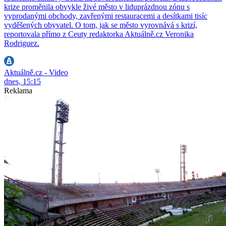
krize proměnila obvykle živé město v liduprázdnou zónu s
vyprodanými obchody, zavřenými restauracemi a desítkami tisíc
vyděšených obyvatel. O tom, jak se město vyrovnává s krizí,
reportovala přímo z Ceuty redaktorka Aktuálně.cz Veronika
Rodriguez.
Aktuálně.cz - Video
dnes, 15:15
Reklama