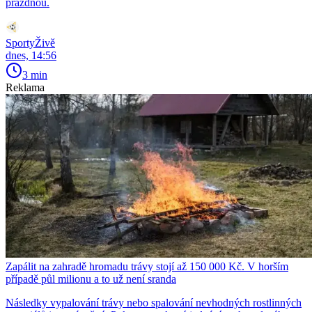
prázdnou.
SportyŽivě
dnes, 14:56
3 min
Reklama
Zapálit na zahradě hromadu trávy stojí až 150 000 Kč. V horším
případě půl milionu a to už není sranda
Následky vypalování trávy nebo spalování nevhodných rostlinných