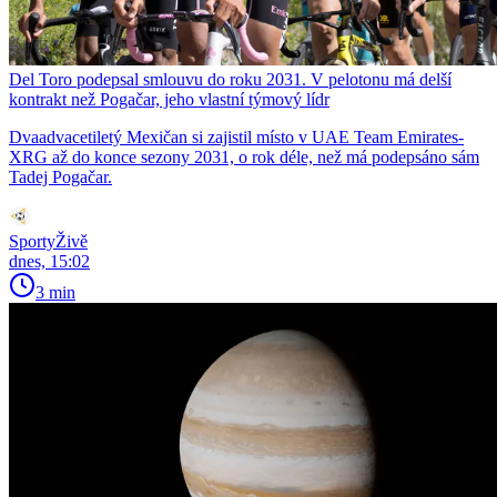
Del Toro podepsal smlouvu do roku 2031. V pelotonu má delší
kontrakt než Pogačar, jeho vlastní týmový lídr
Dvaadvacetiletý Mexičan si zajistil místo v UAE Team Emirates-
XRG až do konce sezony 2031, o rok déle, než má podepsáno sám
Tadej Pogačar.
SportyŽivě
dnes, 15:02
3 min