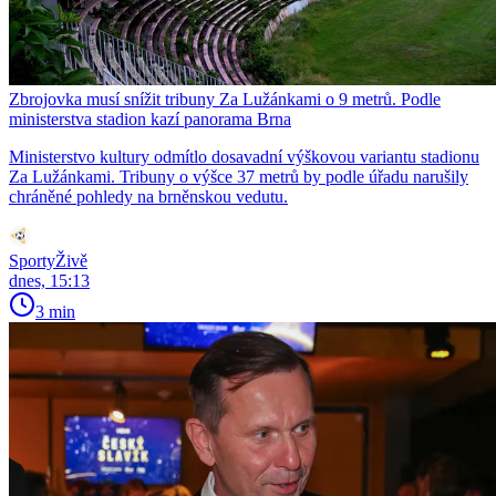
Zbrojovka musí snížit tribuny Za Lužánkami o 9 metrů. Podle
ministerstva stadion kazí panorama Brna
Ministerstvo kultury odmítlo dosavadní výškovou variantu stadionu
Za Lužánkami. Tribuny o výšce 37 metrů by podle úřadu narušily
chráněné pohledy na brněnskou vedutu.
SportyŽivě
dnes, 15:13
3 min