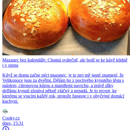
Mazanec bez kalendáře: Chutná svátečně, ale hodí se ke kávě klidně
i v srpnu
Když se doma začne péct mazanec, je to pro mě jasné znamení, že
Velikonoce jsou za dveřmi. Dělám ho z poctivého kynutého těsta s
máslem, citronovou kůrou a mandlemi navrchu, a právě díky
delšímu kynutí zůstává pěkně vláčný a nepadá. Je to recept, ke
kterému se vracím každý rok, protože funguje i v obyčejné domácí
kuchyni.
Cooky.cz
dnes, 15:31