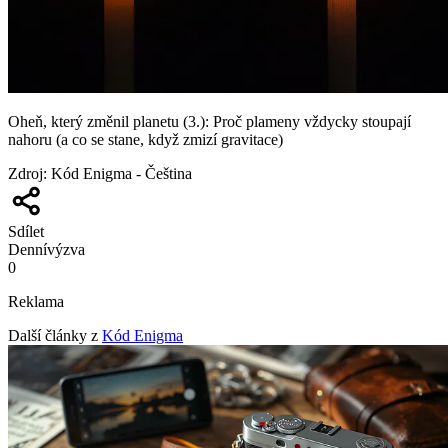
Oheň, který změnil planetu (3.): Proč plameny vždycky stoupají
nahoru (a co se stane, když zmizí gravitace)
Zdroj
:
Kód Enigma - Čeština
Sdílet
Denní
výzva
0
Reklama
Další články z
Kód Enigma