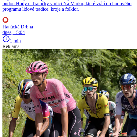
budou Hody u Trafačky v ulici Na Marku, které vrátí do hodového
programu lidové tradice, kroje a folklor.
Hanácká Drbna
dnes, 15:04
1 min
Reklama