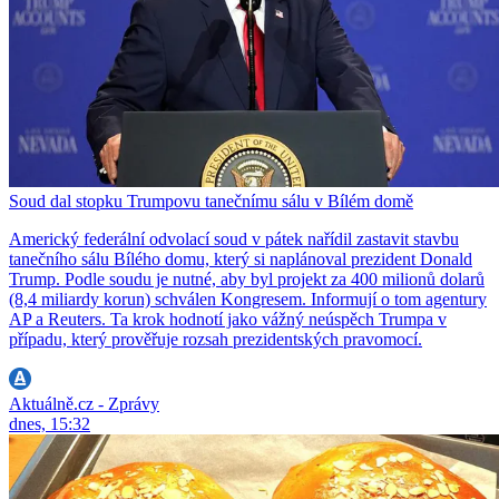
Soud dal stopku Trumpovu tanečnímu sálu v Bílém domě
Americký federální odvolací soud v pátek nařídil zastavit stavbu
tanečního sálu Bílého domu, který si naplánoval prezident Donald
Trump. Podle soudu je nutné, aby byl projekt za 400 milionů dolarů
(8,4 miliardy korun) schválen Kongresem. Informují o tom agentury
AP a Reuters. Ta krok hodnotí jako vážný neúspěch Trumpa v
případu, který prověřuje rozsah prezidentských pravomocí.
Aktuálně.cz - Zprávy
dnes, 15:32