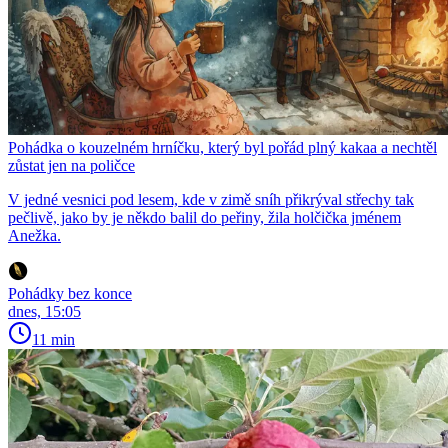
Pohádka o kouzelném hrníčku, který byl pořád plný kakaa a nechtěl
zůstat jen na poličce
V jedné vesnici pod lesem, kde v zimě sníh přikrýval střechy tak
pečlivě, jako by je někdo balil do peřiny, žila holčička jménem
Anežka.
Pohádky bez konce
dnes, 15:05
11 min