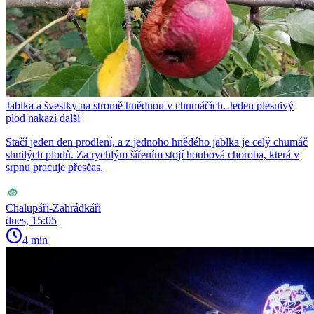
Jablka a švestky na stromě hnědnou v chumáčích. Jeden plesnivý
plod nakazí další
Stačí jeden den prodlení, a z jednoho hnědého jablka je celý chumáč
shnilých plodů. Za rychlým šířením stojí houbová choroba, která v
srpnu pracuje přesčas.
Chalupáři-Zahrádkáři
dnes, 15:05
4 min