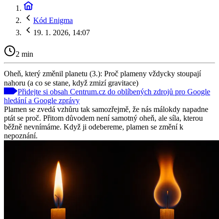
Kód Enigma
19. 1. 2026, 14:07
2 min
Oheň, který změnil planetu (3.): Proč plameny vždycky stoupají
nahoru (a co se stane, když zmizí gravitace)
Přidejte si obsah Centrum.cz do oblíbených zdrojů pro Google
hledání a Google zprávy
Plamen se zvedá vzhůru tak samozřejmě, že nás málokdy napadne
ptát se proč. Přitom důvodem není samotný oheň, ale síla, kterou
běžně nevnímáme. Když ji odebereme, plamen se změní k
nepoznání.