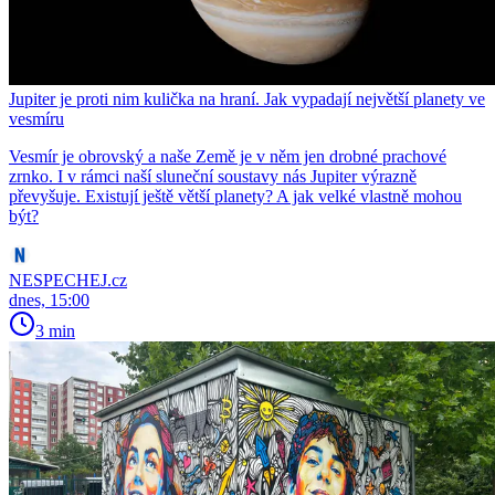
Jupiter je proti nim kulička na hraní. Jak vypadají největší planety ve
vesmíru
Vesmír je obrovský a naše Země je v něm jen drobné prachové
zrnko. I v rámci naší sluneční soustavy nás Jupiter výrazně
převyšuje. Existují ještě větší planety? A jak velké vlastně mohou
být?
NESPECHEJ.cz
dnes, 15:00
3 min