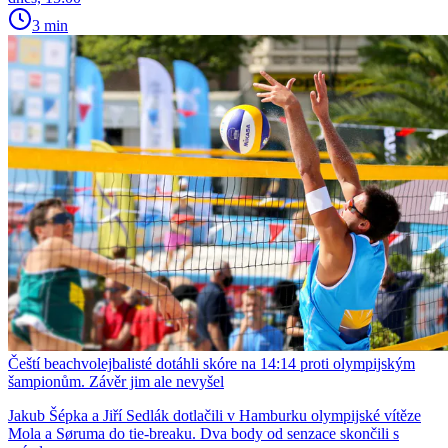
3 min
Čeští beachvolejbalisté dotáhli skóre na 14:14 proti olympijským
šampionům. Závěr jim ale nevyšel
Jakub Šépka a Jiří Sedlák dotlačili v Hamburku olympijské vítěze
Mola a Søruma do tie-breaku. Dva body od senzace skončili s