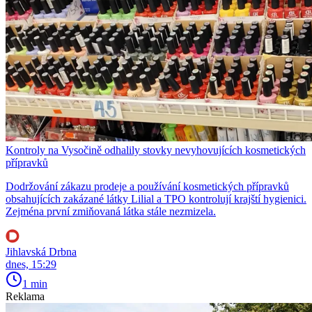
Kontroly na Vysočině odhalily stovky nevyhovujících kosmetických
přípravků
Dodržování zákazu prodeje a používání kosmetických přípravků
obsahujících zakázané látky Lilial a TPO kontrolují krajští hygienici.
Zejména první zmiňovaná látka stále nezmizela.
Jihlavská Drbna
dnes, 15:29
1 min
Reklama