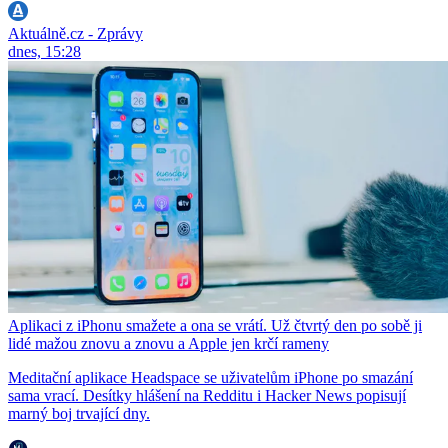
Aktuálně.cz - Zprávy
dnes, 15:28
Aplikaci z iPhonu smažete a ona se vrátí. Už čtvrtý den po sobě ji
lidé mažou znovu a znovu a Apple jen krčí rameny
Meditační aplikace Headspace se uživatelům iPhone po smazání
sama vrací. Desítky hlášení na Redditu i Hacker News popisují
marný boj trvající dny.