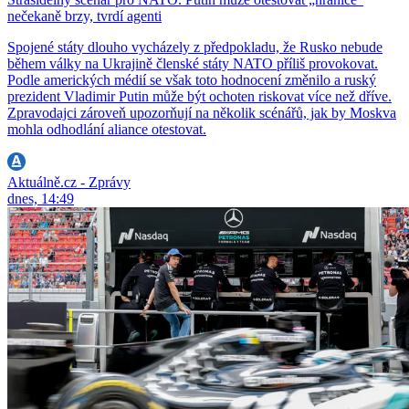
nečekaně brzy, tvrdí agenti
Spojené státy dlouho vycházely z předpokladu, že Rusko nebude
během války na Ukrajině členské státy NATO příliš provokovat.
Podle amerických médií se však toto hodnocení změnilo a ruský
prezident Vladimir Putin může být ochoten riskovat více než dříve.
Zpravodajci zároveň upozorňují na několik scénářů, jak by Moskva
mohla odhodlání aliance otestovat.
Aktuálně.cz - Zprávy
dnes, 14:49