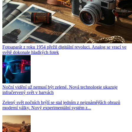
Fotoaparát z roku 1954 přežil digitální revoluci. Analog se vrací ve
světě dokonale hladkých fotek
Noční vidění už nemusí být zelené. Nová technologie ukazuje
infračervený svět v barvách
Zelený svět nočních brýlí se stal jedním z nejznámějších obrazů
moderní války. Nový experimentální systém z...