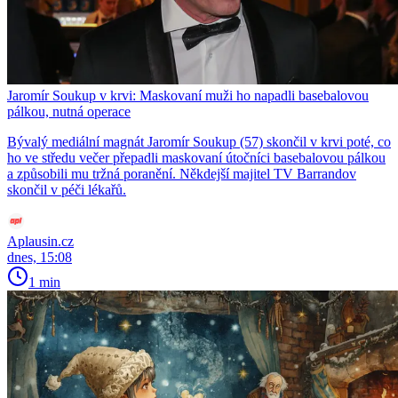
Jaromír Soukup v krvi: Maskovaní muži ho napadli basebalovou
pálkou, nutná operace
Bývalý mediální magnát Jaromír Soukup (57) skončil v krvi poté, co
ho ve středu večer přepadli maskovaní útočníci basebalovou pálkou
a způsobili mu tržná poranění. Někdejší majitel TV Barrandov
skončil v péči lékařů.
Aplausin.cz
dnes, 15:08
1 min