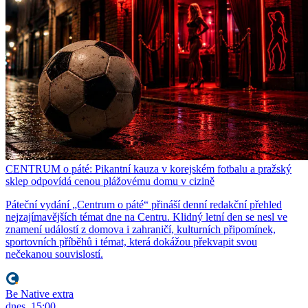
CENTRUM o páté: Pikantní kauza v korejském fotbalu a pražský
sklep odpovídá cenou plážovému domu v cizině
Páteční vydání „Centrum o páté“ přináší denní redakční přehled
nejzajímavějších témat dne na Centru. Klidný letní den se nesl ve
znamení událostí z domova i zahraničí, kulturních připomínek,
sportovních příběhů i témat, která dokážou překvapit svou
nečekanou souvislostí.
Be Native extra
dnes, 15:00