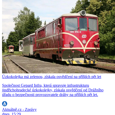
Úzkokolejka má zelenou, získala osvědčení na příštích pět let
Společnost Gepard Infra, která spravuje infrastrukturu
jindřichohradecké úzkokolejky, získala osvědčení od Drážního
úřadu o bezpečnosti provozovatele dráhy na příštích pět let.
Aktuálně.cz - Zprávy
dnes, 15:29