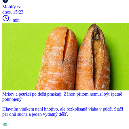
Mobify.cz
dnes, 15:23
4 min
Mrkev a petržel po dešti praskají. Záhon přitom nemusí být špatně
pohnojený
Hlavním viníkem není hnojivo, ale rozkolísaná vláha v půdě. Stačí
pár dnů sucha a jeden vydatný déšť.