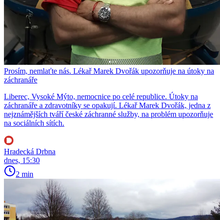
Prosím, nemlaťte nás. Lékař Marek Dvořák upozorňuje na útoky na
záchranáře
Liberec, Vysoké Mýto, nemocnice po celé republice. Útoky na
záchranáře a zdravotníky se opakují. Lékař Marek Dvořák, jedna z
nejznámějších tváří české záchranné služby, na problém upozorňuje
na sociálních sítích.
Hradecká Drbna
dnes, 15:30
2 min