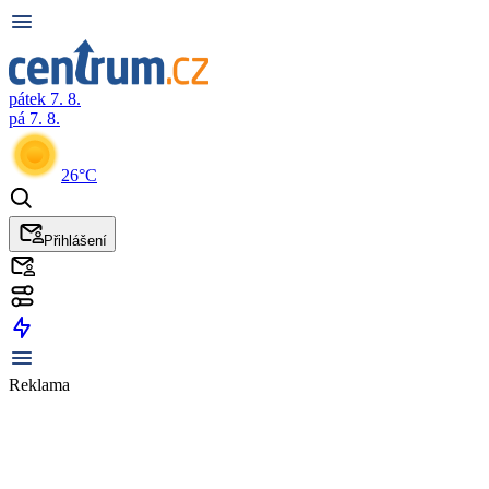
pátek 7. 8.
pá 7. 8.
26°C
Přihlášení
Reklama