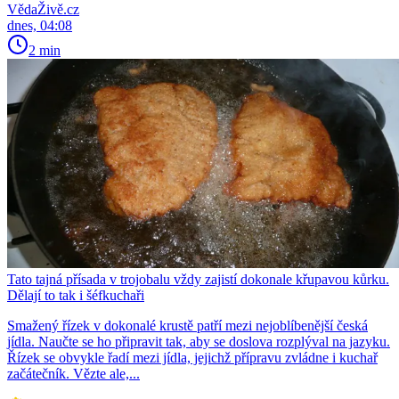
VědaŽivě.cz
dnes, 04:08
2 min
Tato tajná přísada v trojobalu vždy zajistí dokonale křupavou kůrku.
Dělají to tak i šéfkuchaři
Smažený řízek v dokonalé krustě patří mezi nejoblíbenější česká
jídla. Naučte se ho připravit tak, aby se doslova rozplýval na jazyku.
Řízek se obvykle řadí mezi jídla, jejichž přípravu zvládne i kuchař
začátečník. Vězte ale,...