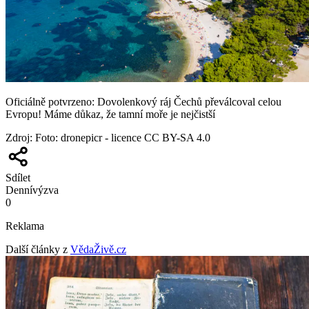
Oficiálně potvrzeno: Dovolenkový ráj Čechů převálcoval celou
Evropu! Máme důkaz, že tamní moře je nejčistší
Zdroj
:
Foto: dronepicr - licence CC BY-SA 4.0
Sdílet
Denní
výzva
0
Reklama
Další články z
VědaŽivě.cz