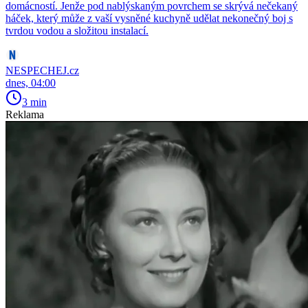
domácností. Jenže pod nablýskaným povrchem se skrývá nečekaný
háček, který může z vaší vysněné kuchyně udělat nekonečný boj s
tvrdou vodou a složitou instalací.
NESPECHEJ.cz
dnes, 04:00
3 min
Reklama