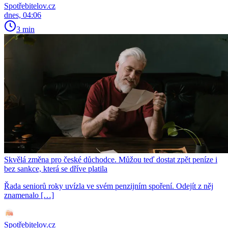
Spotřebitelov.cz
dnes, 04:06
3 min
Skvělá změna pro české důchodce. Můžou teď dostat zpět peníze i
bez sankce, která se dříve platila
Řada seniorů roky uvízla ve svém penzijním spoření. Odejít z něj
znamenalo […]
Spotřebitelov.cz