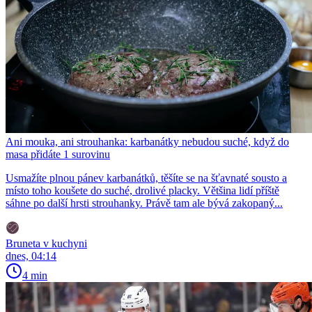
Ani mouka, ani strouhanka: karbanátky nebudou suché, když do
masa přidáte 1 surovinu
Usmažíte plnou pánev karbanátků, těšíte se na šťavnaté sousto a
místo toho koušete do suché, drolivé placky. Většina lidí příště
sáhne po další hrsti strouhanky. Právě tam ale bývá zakopaný...
Bruneta v kuchyni
dnes, 04:14
4 min