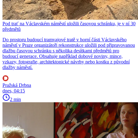
Pod trať na Václavském náměstí uložili časovou schránku, je v ní 30
předmětů
Do prostoru budoucí tramvajové tratě v horní části Václavského
náměstí v Praze organizátoři rekonstrukce uložili pod připravovanou
dlažbu časovou schránku s několika desítkami předmětů pro
budoucí generace. Obsahuje například dobové noviny, mince,
vzkazy, fotografie, architektonické návrhy nebo kostku z původní
dlažby náměstí.
Pražská Drbna
dnes, 04:15
2 min