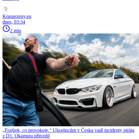
Krasnezeny.eu
dnes, 03:34
2 min
„Frajírek, co provokuje.“ Ukrajincům v Česku vadí incidenty piráta
z D1. Okamura přitvrdil