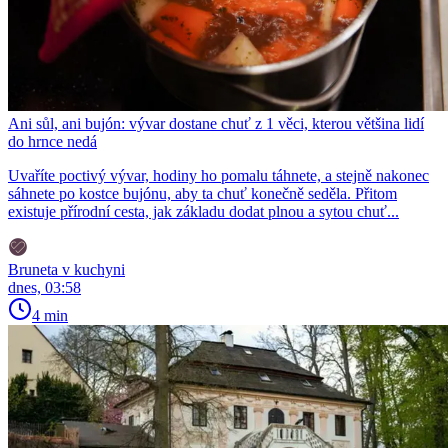
Ani sůl, ani bujón: vývar dostane chuť z 1 věci, kterou většina lidí
do hrnce nedá
Uvaříte poctivý vývar, hodiny ho pomalu táhnete, a stejně nakonec
sáhnete po kostce bujónu, aby ta chuť konečně seděla. Přitom
existuje přírodní cesta, jak základu dodat plnou a sytou chuť...
Bruneta v kuchyni
dnes, 03:58
4 min