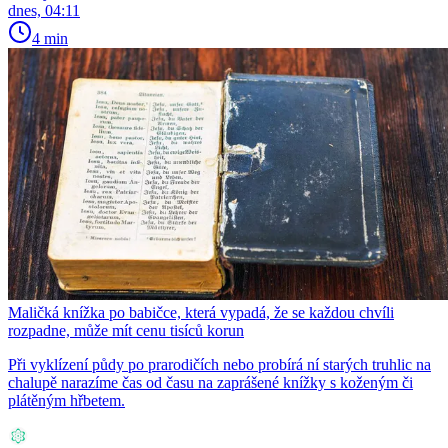
dnes, 04:11
4 min
Maličká knížka po babičce, která vypadá, že se každou chvíli
rozpadne, může mít cenu tisíců korun
Při vyklízení půdy po prarodičích nebo probírá ní starých truhlic na
chalupě narazíme čas od času na zaprášené knížky s koženým či
plátěným hřbetem.