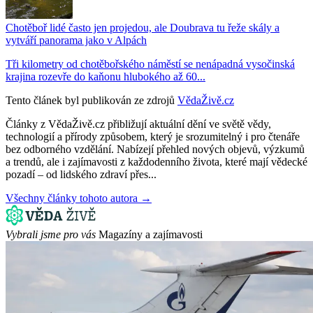
Chotěboř lidé často jen projedou, ale Doubrava tu řeže skály a
vytváří panorama jako v Alpách
Tři kilometry od chotěbořského náměstí se nenápadná vysočinská
krajina rozevře do kaňonu hlubokého až 60...
Tento článek byl publikován ze zdrojů
VědaŽivě.cz
Články z VědaŽivě.cz přibližují aktuální dění ve světě vědy,
technologií a přírody způsobem, který je srozumitelný i pro čtenáře
bez odborného vzdělání. Nabízejí přehled nových objevů, výzkumů
a trendů, ale i zajímavosti z každodenního života, které mají vědecké
pozadí – od lidského zdraví přes...
Všechny články tohoto autora →
Vybrali jsme pro vás
Magazíny a zajímavosti