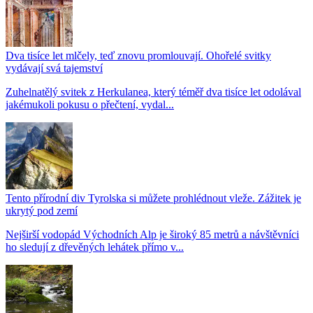
Dva tisíce let mlčely, teď znovu promlouvají. Ohořelé svitky
vydávají svá tajemství
Zuhelnatělý svitek z Herkulanea, který téměř dva tisíce let odolával
jakémukoli pokusu o přečtení, vydal...
Tento přírodní div Tyrolska si můžete prohlédnout vleže. Zážitek je
ukrytý pod zemí
Nejširší vodopád Východních Alp je široký 85 metrů a návštěvníci
ho sledují z dřevěných lehátek přímo v...