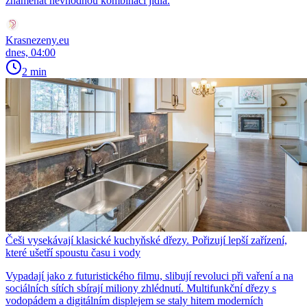
znamenat nevhodnou kombinaci jídla.
Krasnezeny.eu
dnes, 04:00
2 min
Češi vysekávají klasické kuchyňské dřezy. Pořizují lepší zařízení,
které ušetří spoustu času i vody
Vypadají jako z futuristického filmu, slibují revoluci při vaření a na
sociálních sítích sbírají miliony zhlédnutí. Multifunkční dřezy s
vodopádem a digitálním displejem se staly hitem moderních