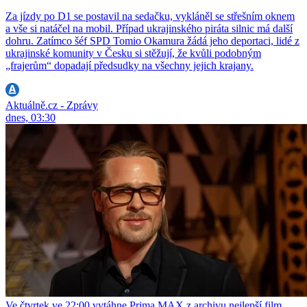
Za jízdy po D1 se postavil na sedačku, vykláněl se střešním oknem
a vše si natáčel na mobil. Případ ukrajinského piráta silnic má další
dohru. Zatímco šéf SPD Tomio Okamura žádá jeho deportaci, lidé z
ukrajinské komunity v Česku si stěžují, že kvůli podobným
„frajerům“ dopadají předsudky na všechny jejich krajany.
Aktuálně.cz - Zprávy
dnes, 03:30
Ve čtvrtek ve 22:00 vytáhne Prima MAX z archivu nejlepší film