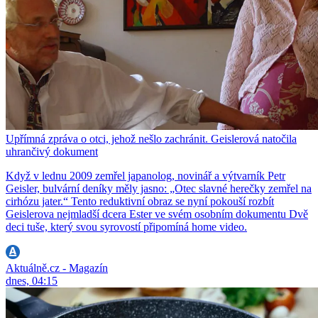
Upřímná zpráva o otci, jehož nešlo zachránit. Geislerová natočila
uhrančivý dokument
Když v lednu 2009 zemřel japanolog, novinář a výtvarník Petr
Geisler, bulvární deníky měly jasno: „Otec slavné herečky zemřel na
cirhózu jater.“ Tento reduktivní obraz se nyní pokouší rozbít
Geislerova nejmladší dcera Ester ve svém osobním dokumentu Dvě
deci tuše, který svou syrovostí připomíná home video.
Aktuálně.cz - Magazín
dnes, 04:15