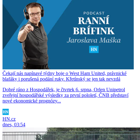
Čekají nás napínavé týdny boje o West Ham United, právnické
blafáky i porušená podání ruky. Křetínský se jen tak nevzdá
Dobré ráno z Hospodářek, je čtvrtek 6. srpna, Orlen Unipetrol
zveřejní hospodářské výsledky za první pololetí, ČNB představí
nové ekonomické prognózy...
HN.cz
dnes, 03:54