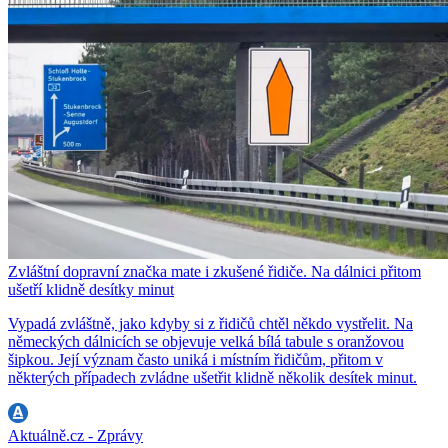
Zvláštní dopravní značka mate i zkušené řidiče. Na dálnici přitom
ušetří klidně desítky minut
Vypadá zvláštně, jako kdyby si z řidičů chtěl někdo vystřelit. Na
německých dálnicích se objevuje velká bílá tabule s oranžovou
šipkou. Její význam často uniká i místním řidičům, přitom v
některých případech zvládne ušetřit klidně několik desítek minut.
Aktuálně.cz - Zprávy