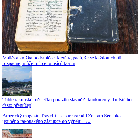
Maličká knížka po babičce, která vypadá, že se každou chvíli
rozpadne, může mít cenu tisíců korun
Tohle rakouské městečko porazilo slavnější konkurenty. Turisté ho
často přehlížejí
Americký magazín Travel + Leisure zařadil Zell am See jako
jediného rakouského zástupce do výběru 17...