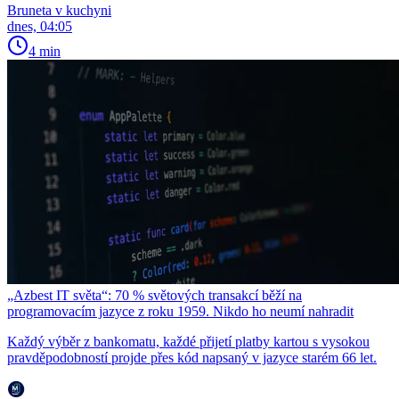
Bruneta v kuchyni
dnes, 04:05
4 min
„Azbest IT světa“: 70 % světových transakcí běží na
programovacím jazyce z roku 1959. Nikdo ho neumí nahradit
Každý výběr z bankomatu, každé přijetí platby kartou s vysokou
pravděpodobností projde přes kód napsaný v jazyce starém 66 let.