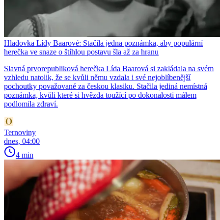
Hladovka Lídy Baarové: Stačila jedna poznámka, aby populární
herečka ve snaze o štíhlou postavu šla až za hranu
Slavná prvorepubliková herečka Lída Baarová si zakládala na svém
vzhledu natolik, že se kvůli němu vzdala i své nejoblíbenější
pochoutky považované za českou klasiku. Stačila jediná nemístná
poznámka, kvůli které si hvězda toužící po dokonalosti málem
podlomila zdraví.
Ternoviny
dnes, 04:00
4 min