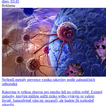
dnes, 03:45
Reklama
Nejlepší metody prevence vzniku rakoviny podle zahraničních
odborníků
Rakovina je velkou obavou pro mnoho lidí po celém světě. Existují
způsoby, kterými můžete snížit riziko jejího výskytu ve vašem
životě. Samozřejmě vám nic nezaručí, ale budete žít rozhodně
zdravěji.