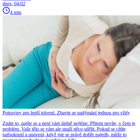
dnes, 04:02
4 min
Potraviny pro lepší trávení. Zbavte se nadýmání jednou pro vždy
Znáte to, najíte se a není vám úplně nejlépe. Přitom nevíte, v čem je
problém. Vaše tělo se vám ale snaží něco sdělit. Pokud se cítíte
nafouknutí a unavení, když jste se právě dobře najedli, může to