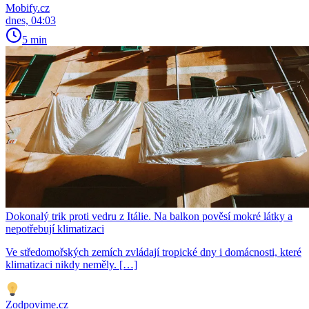
Mobify.cz
dnes, 04:03
5 min
Dokonalý trik proti vedru z Itálie. Na balkon pověsí mokré látky a
nepotřebují klimatizaci
Ve středomořských zemích zvládají tropické dny i domácnosti, které
klimatizaci nikdy neměly. […]
Zodpovime.cz