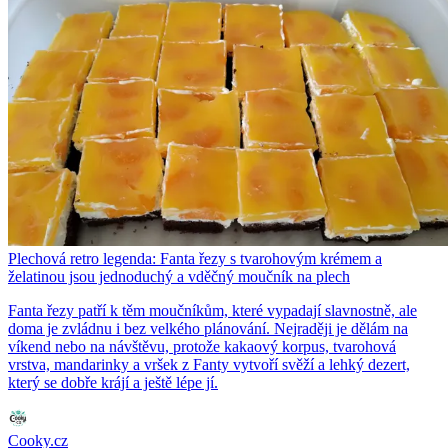
Plechová retro legenda: Fanta řezy s tvarohovým krémem a
želatinou jsou jednoduchý a vděčný moučník na plech
Fanta řezy patří k těm moučníkům, které vypadají slavnostně, ale
doma je zvládnu i bez velkého plánování. Nejraději je dělám na
víkend nebo na návštěvu, protože kakaový korpus, tvarohová
vrstva, mandarinky a vršek z Fanty vytvoří svěží a lehký dezert,
který se dobře krájí a ještě lépe jí.
Cooky.cz