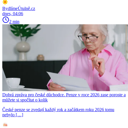
BydlímeÚtulně.cz
dnes, 04:06
2 min
Dobrá zpráva pro české důchodce. Penze v roce 2026 zase poroste a
můžete si spočítat o kolik
České penze se zvedají každý rok a začátkem roku 2026 tomu
nebylo […]