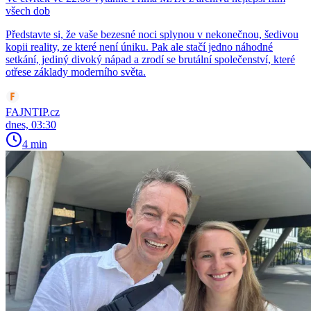
všech dob
Představte si, že vaše bezesné noci splynou v nekonečnou, šedivou
kopii reality, ze které není úniku. Pak ale stačí jedno náhodné
setkání, jediný divoký nápad a zrodí se brutální společenství, které
otřese základy moderního světa.
FAJNTIP.cz
dnes, 03:30
4 min