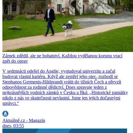
Zámek zdědil, ale ne bohatství. Každou vydělanou korunu vrací
zpět do oprav
V sedmnácti odešel do Anglie, vystudoval univerzitu a začal
budovat vlastní kariéru. Když ale zemřel jeho otec, rozhodl se
Stephanos Germenis-Hildprandt vrátit do jižních Čech a převzít
odpovědnost za rodinné dědictví. Dnes spravuje jeden z
nejkrásnějších vodních zámků v Česku a říká: „Historické památky
nikdo z nás ve skutečnosti nevlastní. Jsme jen jejich dočasnými
správci.“
Aktuálně.cz - Magazín
dnes, 03:55