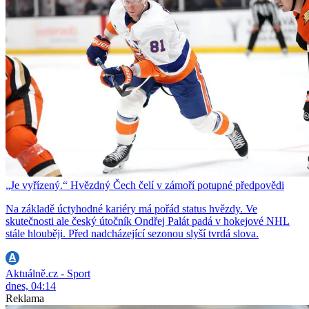
„Je vyřízený.“ Hvězdný Čech čelí v zámoří potupné předpovědi
Na základě úctyhodné kariéry má pořád status hvězdy. Ve
skutečnosti ale český útočník Ondřej Palát padá v hokejové NHL
stále hlouběji. Před nadcházející sezonou slyší tvrdá slova.
Aktuálně.cz - Sport
dnes, 04:14
Reklama