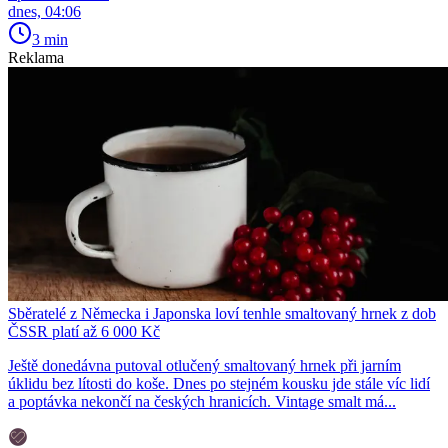
dnes, 04:06
3 min
Reklama
Sběratelé z Německa i Japonska loví tenhle smaltovaný hrnek z dob
ČSSR platí až 6 000 Kč
Ještě donedávna putoval otlučený smaltovaný hrnek při jarním
úklidu bez lítosti do koše. Dnes po stejném kousku jde stále víc lidí
a poptávka nekončí na českých hranicích. Vintage smalt má...