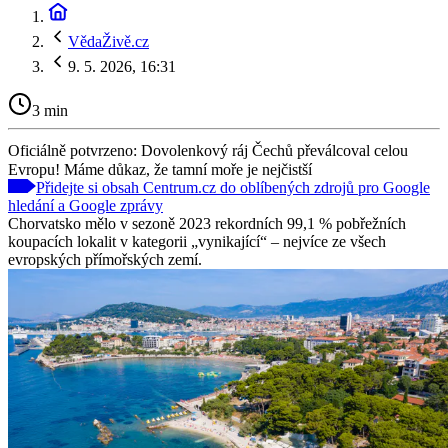
VědaŽivě.cz
9. 5. 2026, 16:31
3 min
Oficiálně potvrzeno: Dovolenkový ráj Čechů převálcoval celou
Evropu! Máme důkaz, že tamní moře je nejčistší
Přidejte si obsah Centrum.cz do oblíbených zdrojů pro Google
hledání a Google zprávy
Chorvatsko mělo v sezoně 2023 rekordních 99,1 % pobřežních
koupacích lokalit v kategorii „vynikající“ – nejvíce ze všech
evropských přímořských zemí.