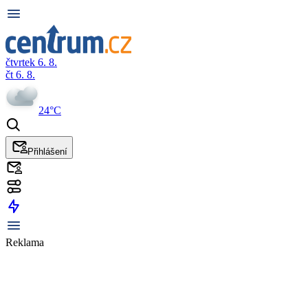
čtvrtek 6. 8.
čt 6. 8.
24°C
Přihlášení
Reklama