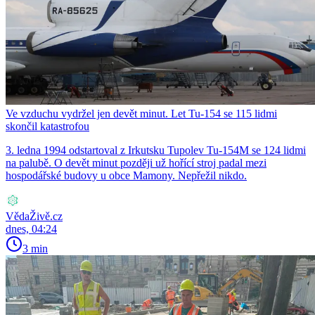
Ve vzduchu vydržel jen devět minut. Let Tu-154 se 115 lidmi
skončil katastrofou
3. ledna 1994 odstartoval z Irkutsku Tupolev Tu-154M se 124 lidmi
na palubě. O devět minut později už hořící stroj padal mezi
hospodářské budovy u obce Mamony. Nepřežil nikdo.
VědaŽivě.cz
dnes, 04:24
3 min