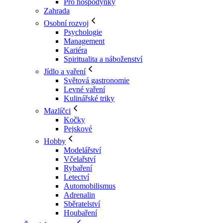
Pro hospodyňky
Zahrada
Osobní rozvoj
Psychologie
Management
Kariéra
Spiritualita a náboženství
Jídlo a vaření
Světová gastronomie
Levné vaření
Kulinářské triky
Mazlíčci
Kočky
Pejskové
Hobby
Modelářství
Včelařství
Rybaření
Letectví
Automobilismus
Adrenalin
Sběratelství
Houbaření