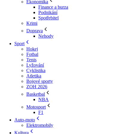
Ekonomika
Finance a burza
Podnikání
Spotřebitel
Krimi
Doprava
Nehody
Sport
Hokej
Fotbal
Tenis
Lyžování
Cyklistika
Atletika
Bojové sporty
ZOH 2026
Basketbal
NBA
Motosport
F1
Auto-moto
Elektromobily
Kultura