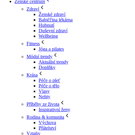
Ženské centrum
Zdraví
Ženské zdraví
Babiččina lékárna
Hubnutí
Duševní zdraví
Wellbeing
Fitness
Jóga a pilates
Módní trendy
Aktuální trendy
Doplňky
Krása
Péče o pleť
Péče o tělo
Vlasy
Nehty
Příběhy ze života
Inspirativní ženy
Rodina & komunita
Výchova
Přátelství
Vztahy