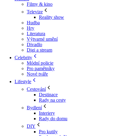
Filmy & kino
Televize
Reality show
Hudba
Hry
Literatura
Výtvarné umění
Divadlo
Digi a stream
Celebrity
Módní policie
Pro pamětníky
Nové tváře
Lifestyle
Cestování
Destinace
Rady na cesty
Bydlení
Interiery
Rady do domu
DIY
Pro kutily