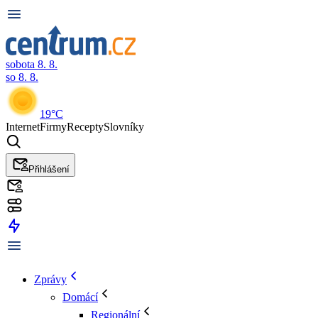
sobota 8. 8.
so 8. 8.
19°C
Internet
Firmy
Recepty
Slovníky
Přihlášení
Zprávy
Domácí
Regionální