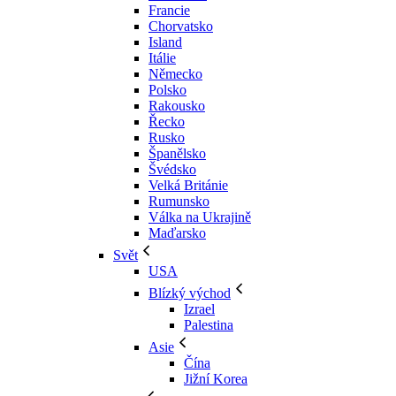
Francie
Chorvatsko
Island
Itálie
Německo
Polsko
Rakousko
Řecko
Rusko
Španělsko
Švédsko
Velká Británie
Rumunsko
Válka na Ukrajině
Maďarsko
Svět
USA
Blízký východ
Izrael
Palestina
Asie
Čína
Jižní Korea