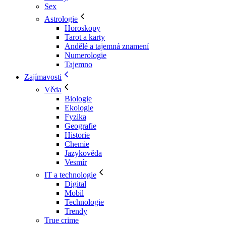
Sex
Astrologie
Horoskopy
Tarot a karty
Andělé a tajemná znamení
Numerologie
Tajemno
Zajímavosti
Věda
Biologie
Ekologie
Fyzika
Geografie
Historie
Chemie
Jazykověda
Vesmír
IT a technologie
Digital
Mobil
Technologie
Trendy
True crime