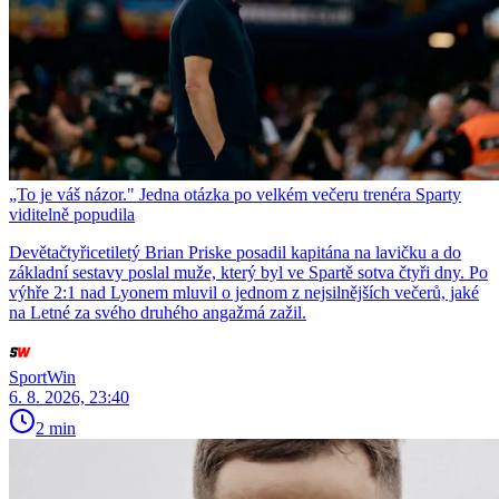
„To je váš názor." Jedna otázka po velkém večeru trenéra Sparty
viditelně popudila
Devětačtyřicetiletý Brian Priske posadil kapitána na lavičku a do
základní sestavy poslal muže, který byl ve Spartě sotva čtyři dny. Po
výhře 2:1 nad Lyonem mluvil o jednom z nejsilnějších večerů, jaké
na Letné za svého druhého angažmá zažil.
SportWin
6. 8. 2026, 23:40
2 min