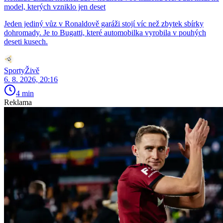
model, kterých vzniklo jen deset
Jeden jediný vůz v Ronaldově garáži stojí víc než zbytek sbírky
dohromady. Je to Bugatti, které automobilka vyrobila v pouhých
deseti kusech.
SportyŽivě
6. 8. 2026, 20:16
4 min
Reklama