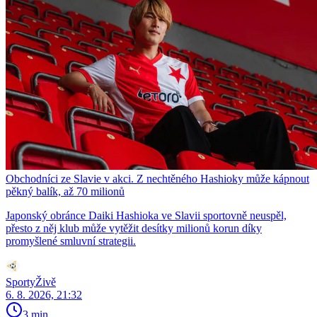
Obchodníci ze Slavie v akci. Z nechtěného Hashioky může kápnout
pěkný balík, až 70 milionů
Japonský obránce Daiki Hashioka ve Slavii sportovně neuspěl,
přesto z něj klub může vytěžit desítky milionů korun díky
promyšlené smluvní strategii.
SportyŽivě
6. 8. 2026, 21:32
3 min