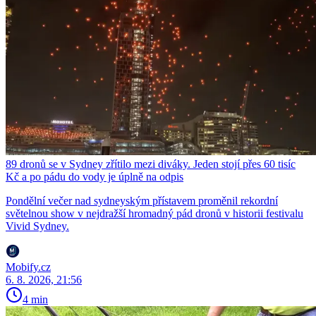
89 dronů se v Sydney zřítilo mezi diváky. Jeden stojí přes 60 tisíc
Kč a po pádu do vody je úplně na odpis
Pondělní večer nad sydneyským přístavem proměnil rekordní
světelnou show v nejdražší hromadný pád dronů v historii festivalu
Vivid Sydney.
Mobify.cz
6. 8. 2026, 21:56
4 min