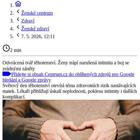
Ženské centrum
Zdraví
Ženské zdraví
7. 5. 2026, 12:11
2 min
Odvrácená tvář těhotenství. Ženy trápí narušená intimita a boj se
zrádnými záněty
Přidejte si obsah Centrum.cz do oblíbených zdrojů pro Google
hledání a Google zprávy
Světový den těhotenství otevírá téma zdravotních rizik nastávajících
matek. Lékaři přibližují úskalí neplodnosti, poklesu intimity i dalších
komplikací.