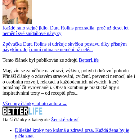
Každé ráno stejné jídlo. Dara Rolins prozradila, proč už deset let
nemění své snídaňové návyky
Zpěvačka Dara Rolins si udržuje skvělou postavu díky přísným
návykům. Její ranní rutina se nemění už celé...
Tento článek byl publikován ze zdrojů
BetterLife
Magazín se zaměřuje na zdraví, výživu, pohyb i duševní pohodu.
Přináší články o zdravém stravování, cvičení, prevenci nemocí, ale i
o osobním rozvoji, relaxaci a každodenních návycích, které
pomáhají žít vyrovnaněji. Obsah kombinuje praktické tipy s
inspirativními texty – od receptů přes...
Všechny články tohoto autora →
Další články z kategorie
Ženské zdraví
Důležité kroky pro krásná a zdravá prsa. Každá žena by je
měla znát