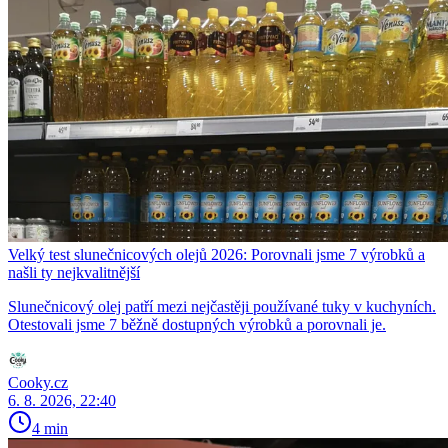
Velký test slunečnicových olejů 2026: Porovnali jsme 7 výrobků a
našli ty nejkvalitnější
Slunečnicový olej patří mezi nejčastěji používané tuky v kuchyních.
Otestovali jsme 7 běžně dostupných výrobků a porovnali je.
Cooky.cz
6. 8. 2026, 22:40
4 min