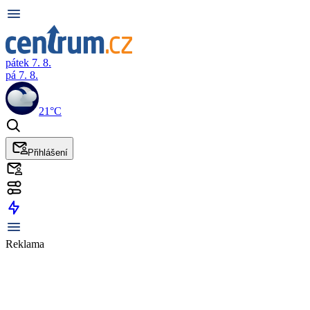
pátek 7. 8.
pá 7. 8.
21°C
Přihlášení
Reklama