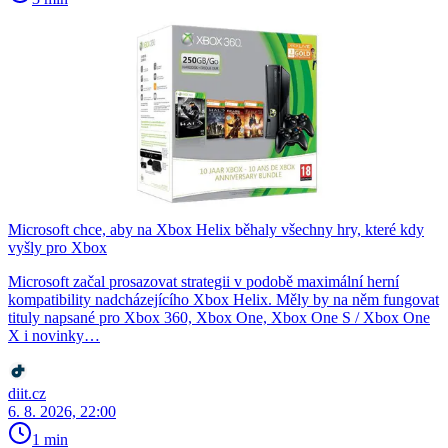
Microsoft chce, aby na Xbox Helix běhaly všechny hry, které kdy
vyšly pro Xbox
Microsoft začal prosazovat strategii v podobě maximální herní
kompatibility nadcházejícího Xbox Helix. Měly by na něm fungovat
tituly napsané pro Xbox 360, Xbox One, Xbox One S / Xbox One
X i novinky…
diit.cz
6. 8. 2026, 22:00
1 min