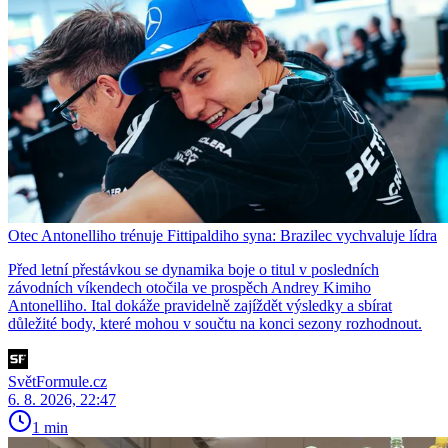
Otec Antonelliho trénuje Fittipaldiho syna: Brazilec vychvaluje lídra
Před letní přestávkou se dynamika boje o titul v posledních
závodních víkendech otočila ve prospěch Andrey Kimiho
Antonelliho. Ital dokáže pravidelně zajíždět výsledky a sbírat
důležité body, které mohou v součtu na konci sezony rozhodnout.
SvětFormule.cz
6. 8. 2026, 22:47
1 min