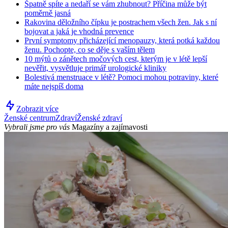
Špatně spíte a nedaří se vám zhubnout? Příčina může být
poměrně jasná
Rakovina děložního čípku je postrachem všech žen. Jak s ní
bojovat a jaká je vhodná prevence
První symptomy přicházející menopauzy, která potká každou
ženu. Pochopte, co se děje s vaším tělem
10 mýtů o zánětech močových cest, kterým je v létě lepší
nevěřit, vysvětluje primář urologické kliniky
Bolestivá menstruace v létě? Pomoci mohou potraviny, které
máte nejspíš doma
Zobrazit více
Ženské centrum
Zdraví
Ženské zdraví
Vybrali jsme pro vás
Magazíny a zajímavosti