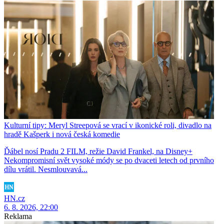
Kulturní tipy: Meryl Streepová se vrací v ikonické roli, divadlo na
hradě Kašperk i nová česká komedie
Ďábel nosí Pradu 2 FILM, režie David Frankel, na Disney+
Nekompromisní svět vysoké módy se po dvaceti letech od prvního
dílu vrátil. Nesmlouvavá...
HN.cz
6. 8. 2026, 22:00
Reklama