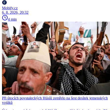
Mobify.cz
6. 8. 2026, 20:32
4 min
Při útocích povstaleckých Húsíů zemřelo na šest desítek jemenských
vojáků