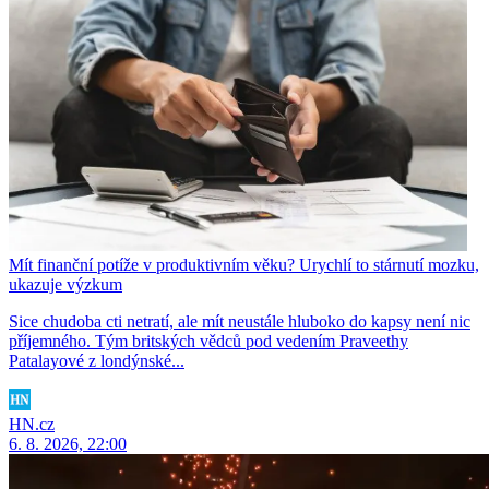
Mít finanční potíže v produktivním věku? Urychlí to stárnutí mozku,
ukazuje výzkum
Sice chudoba cti netratí, ale mít neustále hluboko do kapsy není nic
příjemného. Tým britských vědců pod vedením Praveethy
Patalayové z londýnské...
HN.cz
6. 8. 2026, 22:00