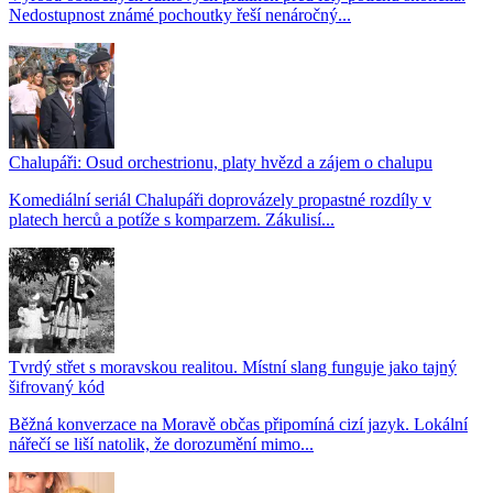
Nedostupnost známé pochoutky řeší nenáročný...
Chalupáři: Osud orchestrionu, platy hvězd a zájem o chalupu
Komediální seriál Chalupáři doprovázely propastné rozdíly v
platech herců a potíže s komparzem. Zákulisí...
Tvrdý střet s moravskou realitou. Místní slang funguje jako tajný
šifrovaný kód
Běžná konverzace na Moravě občas připomíná cizí jazyk. Lokální
nářečí se liší natolik, že dorozumění mimo...