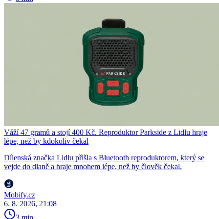
Váží 47 gramů a stojí 400 Kč. Reproduktor Parkside z Lidlu hraje
lépe, než by kdokoliv čekal
Dílenská značka Lidlu přišla s Bluetooth reproduktorem, který se
vejde do dlaně a hraje mnohem lépe, než by člověk čekal.
Mobify.cz
6. 8. 2026, 21:08
3 min