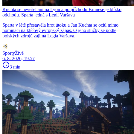
Kuchta se nevešel ani na Lyon a po příchodu Brunese je blízko
odchodu. Sparta jedná s Legií Varšava
Sparta v létě přestavěla hrot útoku a Jan Kuchta se ocitl mimo
nominaci na klíčový evropský zápas. O jeho služby se podle
polských zdrojů zajímá Legia Varšava.
SportyŽivě
6. 8. 2026, 19:57
3 min