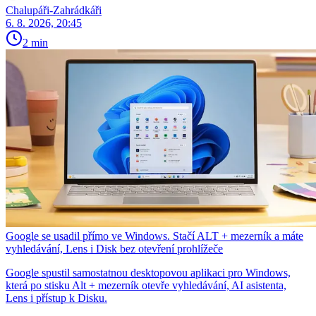
Chalupáři-Zahrádkáři
6. 8. 2026, 20:45
2 min
Google se usadil přímo ve Windows. Stačí ALT + mezerník a máte
vyhledávání, Lens i Disk bez otevření prohlížeče
Google spustil samostatnou desktopovou aplikaci pro Windows,
která po stisku Alt + mezerník otevře vyhledávání, AI asistenta,
Lens i přístup k Disku.