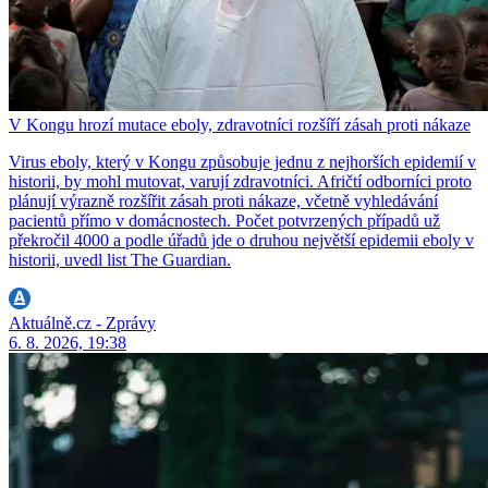
V Kongu hrozí mutace eboly, zdravotníci rozšíří zásah proti nákaze
Virus eboly, který v Kongu způsobuje jednu z nejhorších epidemií v
historii, by mohl mutovat, varují zdravotníci. Afričtí odborníci proto
plánují výrazně rozšířit zásah proti nákaze, včetně vyhledávání
pacientů přímo v domácnostech. Počet potvrzených případů už
překročil 4000 a podle úřadů jde o druhou největší epidemii eboly v
historii, uvedl list The Guardian.
Aktuálně.cz - Zprávy
6. 8. 2026, 19:38