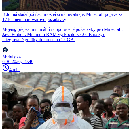
Kdo má starší počítač, možná si už nezahraje. Minecraft poprvé za
17 let mění hardwarové požadavky
Mojang přepsal minimální i doporučené požadavky pro Minecraft:
Java Edition. Minimum RAM vyskočilo ze 2 GB na 8, u
integrované grafiky dokonce na 12 GB.
Mobify.cz
6. 8. 2026, 19:46
4 min