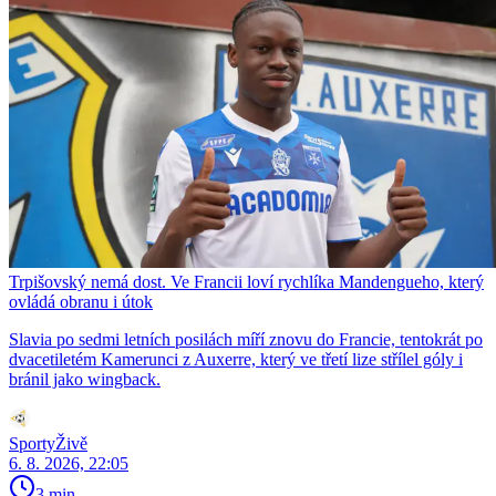
Trpišovský nemá dost. Ve Francii loví rychlíka Mandengueho, který
ovládá obranu i útok
Slavia po sedmi letních posilách míří znovu do Francie, tentokrát po
dvacetiletém Kamerunci z Auxerre, který ve třetí lize střílel góly i
bránil jako wingback.
SportyŽivě
6. 8. 2026, 22:05
3 min