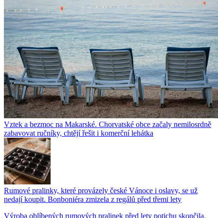
Vztek a bezmoc na Makarské. Chorvatské obce začaly nemilosrdně
zabavovat ručníky, chtějí řešit i komerční lehátka
Rumové pralinky, které provázely české Vánoce i oslavy, se už
nedají koupit. Bonboniéra zmizela z regálů před třemi lety
Výroba oblíbených rumových pralinek před lety potichu skončila.