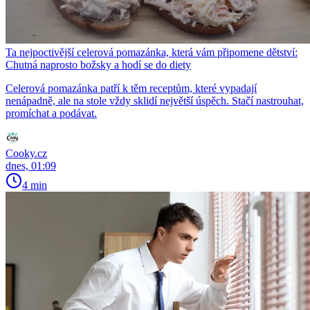
Ta nejpoctivější celerová pomazánka, která vám připomene dětství:
Chutná naprosto božsky a hodí se do diety
Celerová pomazánka patří k těm receptům, které vypadají
nenápadně, ale na stole vždy sklidí největší úspěch. Stačí nastrouhat,
promíchat a podávat.
Cooky.cz
dnes, 01:09
4 min