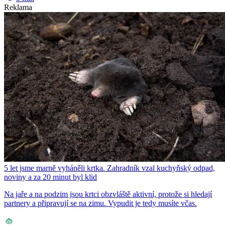
Reklama
5 let jsme marně vyháněli krtka. Zahradník vzal kuchyňský odpad,
noviny a za 20 minut byl klid
Na jaře a na podzim jsou krtci obzvláště aktivní, protože si hledají
partnery a připravují se na zimu. Vypudit je tedy musíte včas.