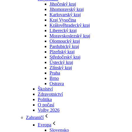
Jihočeský kraj
Jihomoravský kraj
Karlovarský kraj
Kraj Vysočina
Králověhradecký kraj
Liberecký kraj
Moravskoslezský kraj
Olomoucký kraj
Pardubický kraj
Plzeňský kraj
Středočeský kraj
Ústecký kraj
Zlínský kraj
Praha
Brno
Ostrava
Školství
Zdravotnictví
Politika
O počasí
Volby 2026
Zahraničí
Evropa
Slovensko