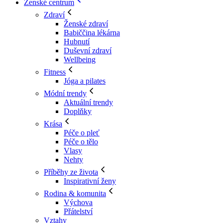
Ženské centrum
Zdraví
Ženské zdraví
Babiččina lékárna
Hubnutí
Duševní zdraví
Wellbeing
Fitness
Jóga a pilates
Módní trendy
Aktuální trendy
Doplňky
Krása
Péče o pleť
Péče o tělo
Vlasy
Nehty
Příběhy ze života
Inspirativní ženy
Rodina & komunita
Výchova
Přátelství
Vztahy