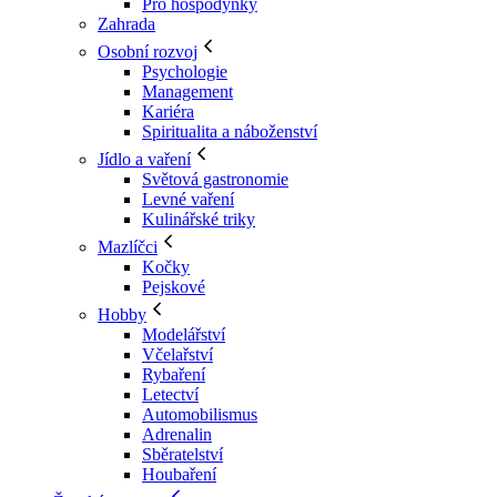
Pro hospodyňky
Zahrada
Osobní rozvoj
Psychologie
Management
Kariéra
Spiritualita a náboženství
Jídlo a vaření
Světová gastronomie
Levné vaření
Kulinářské triky
Mazlíčci
Kočky
Pejskové
Hobby
Modelářství
Včelařství
Rybaření
Letectví
Automobilismus
Adrenalin
Sběratelství
Houbaření