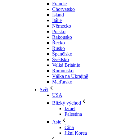
Francie
Chorvatsko
Island
Itálie
Německo
Polsko
Rakousko
Řecko
Rusko
Španělsko
Švédsko
Velká Británie
Rumunsko
Válka na Ukrajině
Maďarsko
Svět
USA
Blízký východ
Izrael
Palestina
Asie
Čína
Jižní Korea