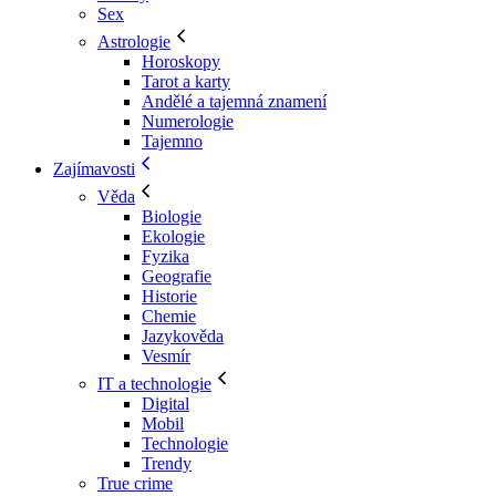
Sex
Astrologie
Horoskopy
Tarot a karty
Andělé a tajemná znamení
Numerologie
Tajemno
Zajímavosti
Věda
Biologie
Ekologie
Fyzika
Geografie
Historie
Chemie
Jazykověda
Vesmír
IT a technologie
Digital
Mobil
Technologie
Trendy
True crime