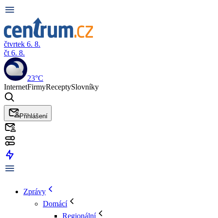
čtvrtek 6. 8.
čt 6. 8.
23°C
Internet
Firmy
Recepty
Slovníky
Přihlášení
Zprávy
Domácí
Regionální