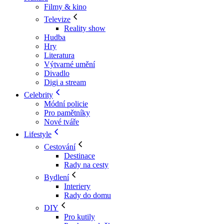
Filmy & kino
Televize
Reality show
Hudba
Hry
Literatura
Výtvarné umění
Divadlo
Digi a stream
Celebrity
Módní policie
Pro pamětníky
Nové tváře
Lifestyle
Cestování
Destinace
Rady na cesty
Bydlení
Interiery
Rady do domu
DIY
Pro kutily