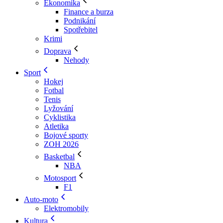
Ekonomika
Finance a burza
Podnikání
Spotřebitel
Krimi
Doprava
Nehody
Sport
Hokej
Fotbal
Tenis
Lyžování
Cyklistika
Atletika
Bojové sporty
ZOH 2026
Basketbal
NBA
Motosport
F1
Auto-moto
Elektromobily
Kultura