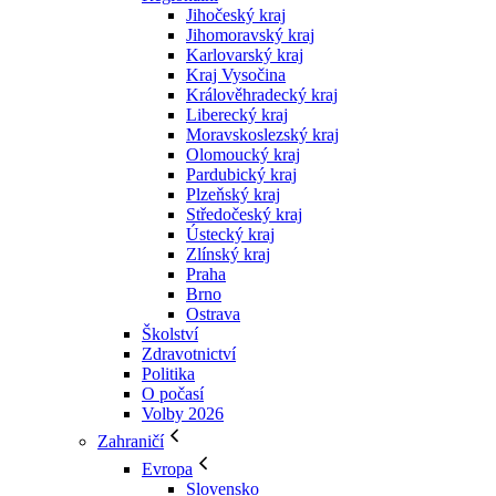
Jihočeský kraj
Jihomoravský kraj
Karlovarský kraj
Kraj Vysočina
Králověhradecký kraj
Liberecký kraj
Moravskoslezský kraj
Olomoucký kraj
Pardubický kraj
Plzeňský kraj
Středočeský kraj
Ústecký kraj
Zlínský kraj
Praha
Brno
Ostrava
Školství
Zdravotnictví
Politika
O počasí
Volby 2026
Zahraničí
Evropa
Slovensko