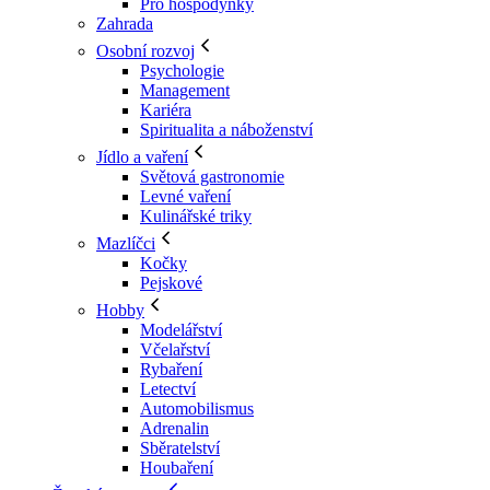
Pro hospodyňky
Zahrada
Osobní rozvoj
Psychologie
Management
Kariéra
Spiritualita a náboženství
Jídlo a vaření
Světová gastronomie
Levné vaření
Kulinářské triky
Mazlíčci
Kočky
Pejskové
Hobby
Modelářství
Včelařství
Rybaření
Letectví
Automobilismus
Adrenalin
Sběratelství
Houbaření