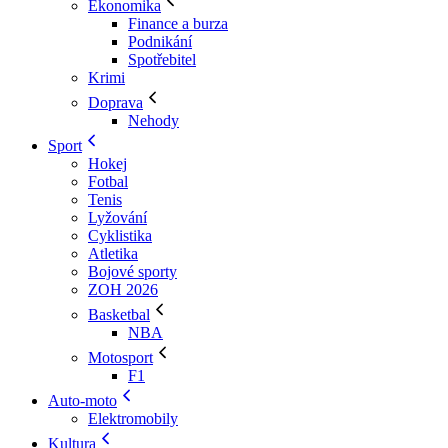
Ekonomika
Finance a burza
Podnikání
Spotřebitel
Krimi
Doprava
Nehody
Sport
Hokej
Fotbal
Tenis
Lyžování
Cyklistika
Atletika
Bojové sporty
ZOH 2026
Basketbal
NBA
Motosport
F1
Auto-moto
Elektromobily
Kultura