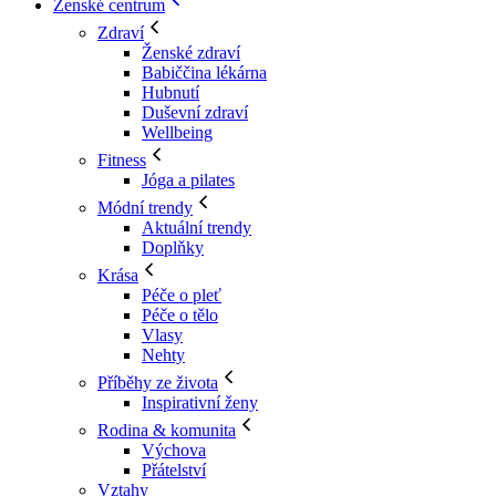
Ženské centrum
Zdraví
Ženské zdraví
Babiččina lékárna
Hubnutí
Duševní zdraví
Wellbeing
Fitness
Jóga a pilates
Módní trendy
Aktuální trendy
Doplňky
Krása
Péče o pleť
Péče o tělo
Vlasy
Nehty
Příběhy ze života
Inspirativní ženy
Rodina & komunita
Výchova
Přátelství
Vztahy