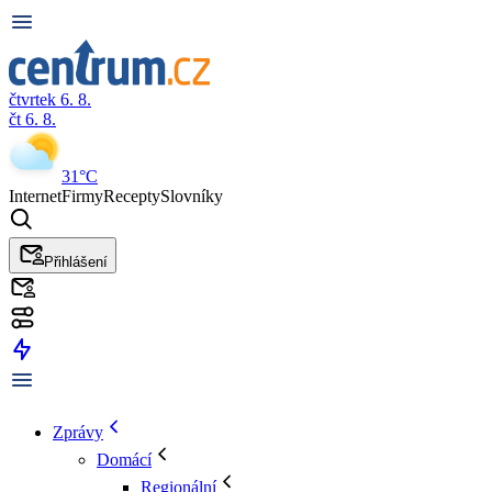
čtvrtek 6. 8.
čt 6. 8.
31°C
Internet
Firmy
Recepty
Slovníky
Přihlášení
Zprávy
Domácí
Regionální