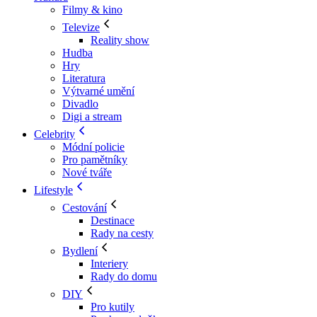
Filmy & kino
Televize
Reality show
Hudba
Hry
Literatura
Výtvarné umění
Divadlo
Digi a stream
Celebrity
Módní policie
Pro pamětníky
Nové tváře
Lifestyle
Cestování
Destinace
Rady na cesty
Bydlení
Interiery
Rady do domu
DIY
Pro kutily