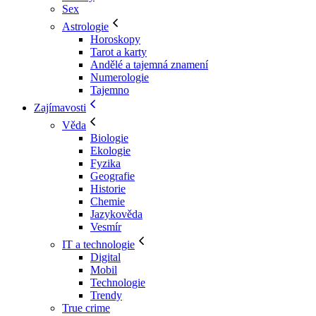
Sex
Astrologie
Horoskopy
Tarot a karty
Andělé a tajemná znamení
Numerologie
Tajemno
Zajímavosti
Věda
Biologie
Ekologie
Fyzika
Geografie
Historie
Chemie
Jazykověda
Vesmír
IT a technologie
Digital
Mobil
Technologie
Trendy
True crime