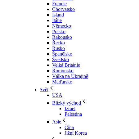
Francie
Chorvatsko
Island
Itálie
Německo
Polsko
Rakousko
Řecko
Rusko
Španělsko
Švédsko
Velká Británie
Rumunsko
Válka na Ukrajině
Maďarsko
Svět
USA
Blízký východ
Izrael
Palestina
Asie
Čína
Jižní Korea