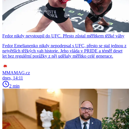
Fedor nikdy nevstoupil do UFC. Přesto zůstal měřítkem těžké váhy
Fedor Emelianenko nikdy nepodepsal s UFC, přesto se stal jednou z
největších těžkých vah historie. Jeho vláda v PRIDE a téměř deset
let bez regulérní porážky z něj udělaly měřítko celé generace.
MMAMAG.cz
dnes, 14:11
2 min