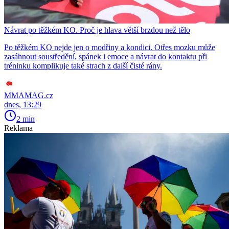
Návrat po těžkém KO. Proč je hlava větší brzdou než tělo
Po těžkém KO nejde jen o modřiny a kondici. Otřes mozku může
zasáhnout soustředění, spánek i emoce a návrat do kontaktu při
tréninku komplikuje také strach z další čisté rány.
MMAMAG.cz
dnes, 13:29
2 min
Reklama