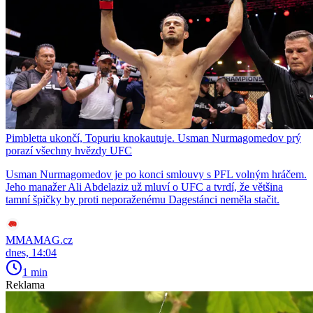
Pimbletta ukončí, Topuriu knokautuje. Usman Nurmagomedov prý
porazí všechny hvězdy UFC
Usman Nurmagomedov je po konci smlouvy s PFL volným hráčem.
Jeho manažer Ali Abdelaziz už mluví o UFC a tvrdí, že většina
tamní špičky by proti neporaženému Dagestánci neměla stačit.
MMAMAG.cz
dnes, 14:04
1 min
Reklama