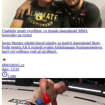
Chabibův trenér vysvětluje, co dostalo dagestánské MMA
bojovníky na vrchol
Javier Mendez odmítá hlavní zásluhy za úspěch dagestánské školy.
Podle trenéra AKA rozhodl systém Abdulmanapa Nurmagomedova,
který své svěřence vedl už od dětství.
MMAMAG.cz
dnes, 13:19
1 min