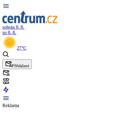
sobota 8. 8.
so 8. 8.
27°C
Přihlášení
Reklama