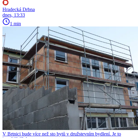
Hradecká Drbna
dnes, 13:33
1 min
V Brtnici bude více než sto bytů v družstevním bydlení. Je to