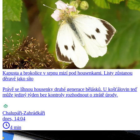
Kapusta a brokolice v srpnu mizí pod housenkami. Listy zůstanou
děravé jako síto
Právě se líhnou housenky druhé generace bělásků. U košťálovin teď
může jediný týden bez kontroly rozhodnout o ztrátě úrody.
Chalupáři-Zahrádkáři
dnes, 14:04
4 min