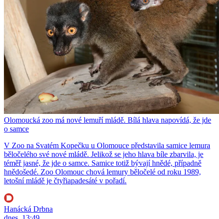
Olomoucká zoo má nové lemuří mládě. Bílá hlava napovídá, že jde
o samce
V Zoo na Svatém Kopečku u Olomouce představila samice lemura
běločelého své nové mládě. Jelikož se jeho hlava bíle zbarvila, je
téměř jasné, že jde o samce. Samice totiž bývají hnědé, případně
hnědošedé. Zoo Olomouc chová lemury běločelé od roku 1989,
letošní mládě je čtyřiapadesáté v pořadí.
Hanácká Drbna
dnes, 13:49