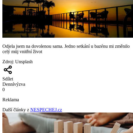
Odjela jsem na dovolenou sama. Jedno setkání u bazénu mi změnilo
celý můj vnitřní život
Zdroj
:
Unsplash
Sdílet
Denní
výzva
0
Reklama
Další články z
NESPECHEJ.cz