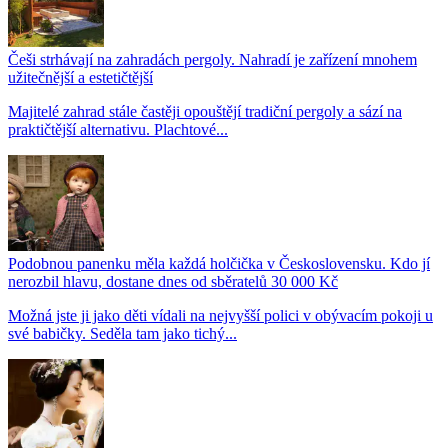
Češi strhávají na zahradách pergoly. Nahradí je zařízení mnohem
užitečnější a estetičtější
Majitelé zahrad stále častěji opouštějí tradiční pergoly a sází na
praktičtější alternativu. Plachtové...
Podobnou panenku měla každá holčička v Československu. Kdo jí
nerozbil hlavu, dostane dnes od sběratelů 30 000 Kč
Možná jste ji jako děti vídali na nejvyšší polici v obývacím pokoji u
své babičky. Seděla tam jako tichý...