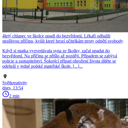
4letý chlapec ve školce upadl do bezvědomí. Lékaři odhalili
strašlivou příčinu, kvůli které hrozí učitelkám tresty odnětí svobody
Když si matka vyzvedávala syna ze školky, začal upadat do
bezvědomí. Na příčinu se přišlo až později. Případem se zabývá
policie a zastupitelství. Šokující případ ohrožení života dítěte se
odehrál v jedné polské mateřské škole. [...]...
Světkreativity
dnes, 13:54
2 min