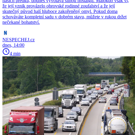
našich předků, dodnes vyvolává silnou nostalgii. Málokdo však ví,
že její vznik provázelo obrovské rodinné zoufalství a že její
skutečný původ halí hluboce zakořeněný omyl. Pokud doma
schováváte kompletní sadu v dobrém stavu, můžete v rukou držet
nečekané bohatství.
NESPECHEJ.cz
dnes, 14:00
4 min