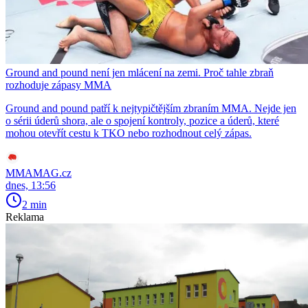
Ground and pound není jen mlácení na zemi. Proč tahle zbraň
rozhoduje zápasy MMA
Ground and pound patří k nejtypičtějším zbraním MMA. Nejde jen
o sérii úderů shora, ale o spojení kontroly, pozice a úderů, které
mohou otevřít cestu k TKO nebo rozhodnout celý zápas.
MMAMAG.cz
dnes, 13:56
2 min
Reklama