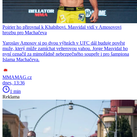
Poirier ho přirovnal k Khabibovi. Masvidal vidí v Amosovovi
hrozbu pro Machačeva
Yaroslav Amosov si po dvou výhrách v UFC dál buduje pověst
muže, který může zamíchat velterovou vahou. Jorge Masvidal ho
nyní označil za mimořádně nebezpečného soupeře i pro šampiona
Islama Machačeva.
MMAMAG.cz
dnes, 13:36
1 min
Reklama