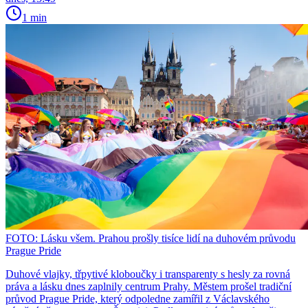
1 min
FOTO: Lásku všem. Prahou prošly tisíce lidí na duhovém průvodu
Prague Pride
Duhové vlajky, třpytivé kloboučky i transparenty s hesly za rovná
práva a lásku dnes zaplnily centrum Prahy. Městem prošel tradiční
průvod Prague Pride, který odpoledne zamířil z Václavského