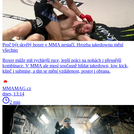
Proč být skvělý boxer v MMA nestačí. Hrozba takedownu mění
všechno
Boxer může mít rychlejší ruce, lepší práci na nohách i přesnější
kombinace. V MMA ale musí současně hlídat takedown, low kick,
klinč i submise, a tím se mění vzdálenost, postoj i obrana.
MMAMAG.cz
dnes, 13:14
2 min