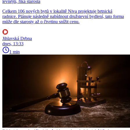
levnější, říká starosta
Celkem 106 nových bytů v lokalitě Niva projektuje brtnická
radnice. Plánuje následně nabídnout družstevní bydlení, tato forma
může dle starosty až o čtvrtinu snížit cenu.
Jihlavská Drbna
dnes, 13:33
1 min