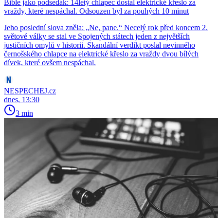
Bible jako podsedák: 14letý chlapec dostal elektrické křeslo za
vraždy, které nespáchal. Odsouzen byl za pouhých 10 minut
Jeho poslední slova zněla: „Ne, pane.“ Necelý rok před koncem 2.
světové války se stal ve Spojených státech jeden z největších
justičních omylů v historii. Skandální verdikt poslal nevinného
černošského chlapce na elektrické křeslo za vraždy dvou bílých
dívek, které ovšem nespáchal.
NESPECHEJ.cz
dnes, 13:30
3 min