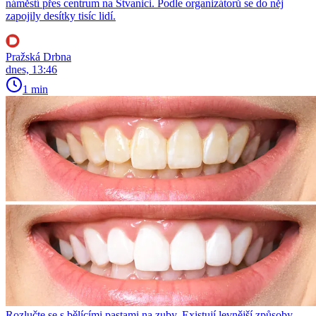
náměstí přes centrum na Štvanici. Podle organizátorů se do něj
zapojily desítky tisíc lidí.
Pražská Drbna
dnes, 13:46
1 min
Rozlučte se s bělícími pastami na zuby. Existují levnější způsoby,