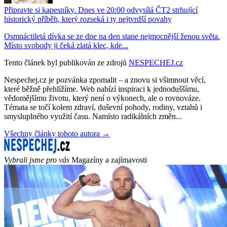
Připravte si kapesníky. Dnes ve 20:00 odvysílá ČT2 strhující
historický příběh, který rozseká i ty nejtvrdší povahy
Osmnáctiletá dívka se ze dne na den stane nejmocnější ženou světa.
Místo svobody ji čeká zlatá klec, kde...
Tento článek byl publikován ze zdrojů
NESPECHEJ.cz
Nespechej.cz je pozvánka zpomalit – a znovu si všimnout věcí,
které běžně přehlížíme. Web nabízí inspiraci k jednoduššímu,
vědomějšímu životu, který není o výkonech, ale o rovnováze.
Témata se točí kolem zdraví, duševní pohody, rodiny, vztahů i
smysluplného využití času. Namísto radikálních změn...
Všechny články tohoto autora →
Vybrali jsme pro vás
Magazíny a zajímavosti