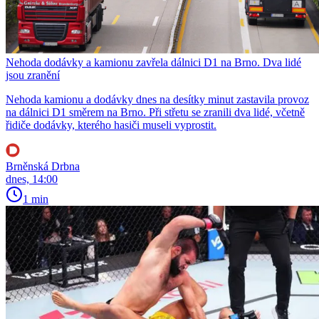
Nehoda dodávky a kamionu zavřela dálnici D1 na Brno. Dva lidé
jsou zranění
Nehoda kamionu a dodávky dnes na desítky minut zastavila provoz
na dálnici D1 směrem na Brno. Při střetu se zranili dva lidé, včetně
řidiče dodávky, kterého hasiči museli vyprostit.
Brněnská Drbna
dnes, 14:00
1 min