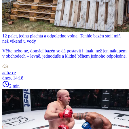
12 palet, jedna plachta a odpoledne volna. Tenhle bazén stojí míň
než víkend u vody
Věřte nebo ne, domácí bazén se dá postavit i jinak, než jen nákupem
v obchodech – levně, jednoduše a klidně během jednoho odpoledne.
adbz.cz
dnes, 14:18
2 min