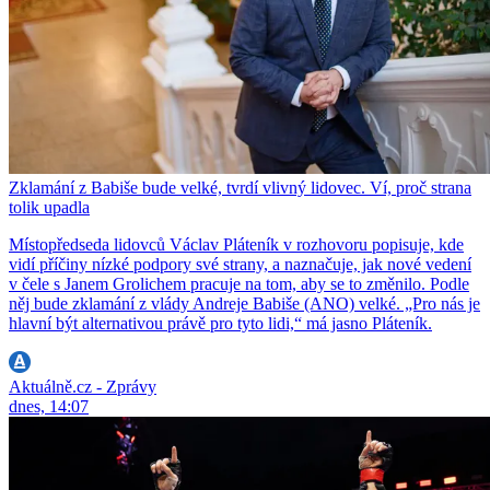
Zklamání z Babiše bude velké, tvrdí vlivný lidovec. Ví, proč strana
tolik upadla
Místopředseda lidovců Václav Pláteník v rozhovoru popisuje, kde
vidí příčiny nízké podpory své strany, a naznačuje, jak nové vedení
v čele s Janem Grolichem pracuje na tom, aby se to změnilo. Podle
něj bude zklamání z vlády Andreje Babiše (ANO) velké. „Pro nás je
hlavní být alternativou právě pro tyto lidi,“ má jasno Pláteník.
Aktuálně.cz - Zprávy
dnes, 14:07