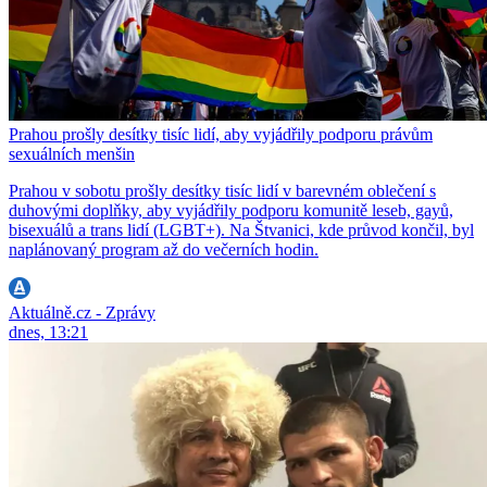
Prahou prošly desítky tisíc lidí, aby vyjádřily podporu právům
sexuálních menšin
Prahou v sobotu prošly desítky tisíc lidí v barevném oblečení s
duhovými doplňky, aby vyjádřily podporu komunitě leseb, gayů,
bisexuálů a trans lidí (LGBT+). Na Štvanici, kde průvod končil, byl
naplánovaný program až do večerních hodin.
Aktuálně.cz - Zprávy
dnes, 13:21