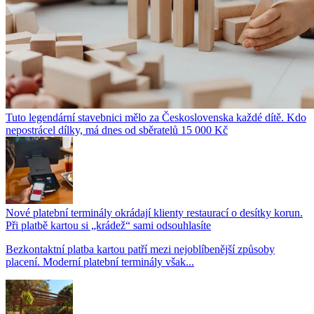
Tuto legendární stavebnici mělo za Československa každé dítě. Kdo
nepostrácel dílky, má dnes od sběratelů 15 000 Kč
Nové platební terminály okrádají klienty restaurací o desítky korun.
Při platbě kartou si „krádež“ sami odsouhlasíte
Bezkontaktní platba kartou patří mezi nejoblíbenější způsoby
placení. Moderní platební terminály však...