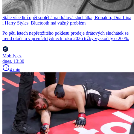
Stále více lidí opět spoléhá na drátová sluchátka, Ronaldo, Dua Lipa
i Harry Styles. Bluetooth má vážný problém
Po pěti letech nepřetržitého poklesu prodeje drátových sluchátek se
trend otočil a v prvních týdnech roku 2026 tržby vyskočily o 20 %.
Mobify.cz
dnes, 13:30
4 min