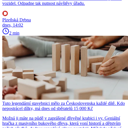
vozidel. Odpadne tak nutnost návštěvy úřadu.
Plzeňská Drbna
dnes, 14:02
2 min
Tuto legendární stavebnici mělo za Československa každé dítě. Kdo
nepostrácel dílky, má dnes od sběratelů 15 000 Kč
Možná ji máte na půdě v zaprášené dřevěné krabici i vy. Geniální
hračka z masivního bukového dřeva, která voní historií a dětstvím