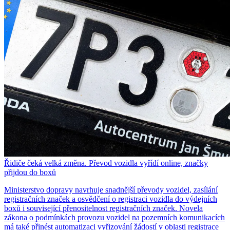
Řidiče čeká velká změna. Převod vozidla vyřídí online, značky
přijdou do boxů
Ministerstvo dopravy navrhuje snadnější převody vozidel, zasílání
registračních značek a osvědčení o registraci vozidla do výdejních
boxů i související přenositelnost registračních značek. Novela
zákona o podmínkách provozu vozidel na pozemních komunikacích
má také přinést automatizaci vyřizování žádostí v oblasti registrace