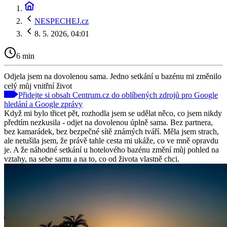
NESPECHEJ.cz
8. 5. 2026, 04:01
6 min
Odjela jsem na dovolenou sama. Jedno setkání u bazénu mi změnilo
celý můj vnitřní život
Přidejte si obsah Centrum.cz do oblíbených zdrojů pro Google
hledání a Google zprávy
Když mi bylo třicet pět, rozhodla jsem se udělat něco, co jsem nikdy
předtím nezkusila - odjet na dovolenou úplně sama. Bez partnera,
bez kamarádek, bez bezpečné sítě známých tváří. Měla jsem strach,
ale netušila jsem, že právě tahle cesta mi ukáže, co ve mně opravdu
je. A že náhodné setkání u hotelového bazénu změní můj pohled na
vztahy, na sebe samu a na to, co od života vlastně chci.