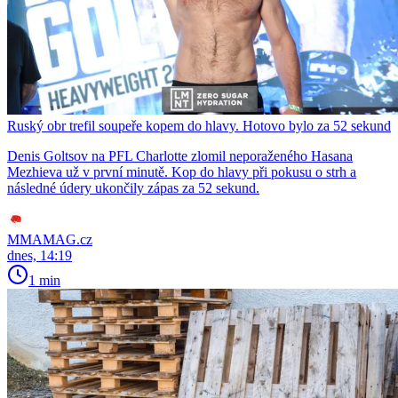
Ruský obr trefil soupeře kopem do hlavy. Hotovo bylo za 52 sekund
Denis Goltsov na PFL Charlotte zlomil neporaženého Hasana
Mezhieva už v první minutě. Kop do hlavy při pokusu o strh a
následné údery ukončily zápas za 52 sekund.
MMAMAG.cz
dnes, 14:19
1 min