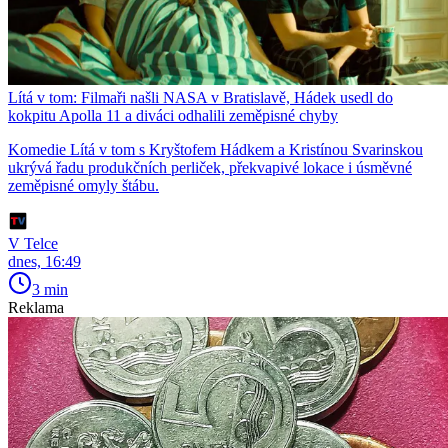
Lítá v tom: Filmaři našli NASA v Bratislavě, Hádek usedl do
kokpitu Apolla 11 a diváci odhalili zeměpisné chyby
Komedie Lítá v tom s Kryštofem Hádkem a Kristínou Svarinskou
ukrývá řadu produkčních perliček, překvapivé lokace i úsměvné
zeměpisné omyly štábu.
V Telce
dnes, 16:49
3 min
Reklama