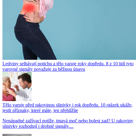
Ledviny selhávají potichu a tělo varuje roky dopředu. 8 z 10 lidí tyto
varovné signály považuje za běžnou únavu
Tělo varuje před rakovinou slinivky i rok dopředu. 10 otázek ukáže,
jestli příznaky, které máte, jen přehlížíte
Nenápadné zažívací potíže, tmavá moč nebo bolest zad? U rakoviny
slinivky rozhodují i drobné signály....