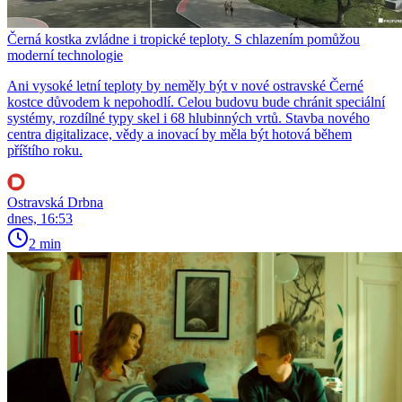
Černá kostka zvládne i tropické teploty. S chlazením pomůžou
moderní technologie
Ani vysoké letní teploty by neměly být v nové ostravské Černé
kostce důvodem k nepohodlí. Celou budovu bude chránit speciální
systémy, rozdílné typy skel i 68 hlubinných vrtů. Stavba nového
centra digitalizace, vědy a inovací by měla být hotová během
příštího roku.
Ostravská Drbna
dnes, 16:53
2 min