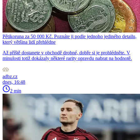
Pětikoruna za 50 000 Kč. Poznáte ji podle jednoho jediného detailu,
který většina lidí přehlédne
Až příště dostanete v obchodě drobné, dobře si je prohlédněte. V
minulosti totiž dokázaly některé rarity opravdu nabrat na hodnotě.
adbz.cz
dnes, 16:48
2 min