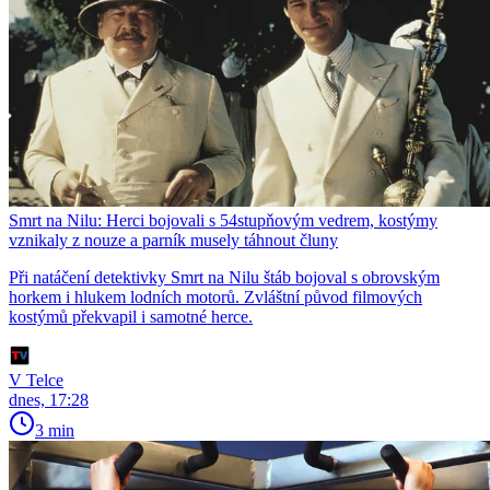
Smrt na Nilu: Herci bojovali s 54stupňovým vedrem, kostýmy
vznikaly z nouze a parník musely táhnout čluny
Při natáčení detektivky Smrt na Nilu štáb bojoval s obrovským
horkem i hlukem lodních motorů. Zvláštní původ filmových
kostýmů překvapil i samotné herce.
V Telce
dnes, 17:28
3 min