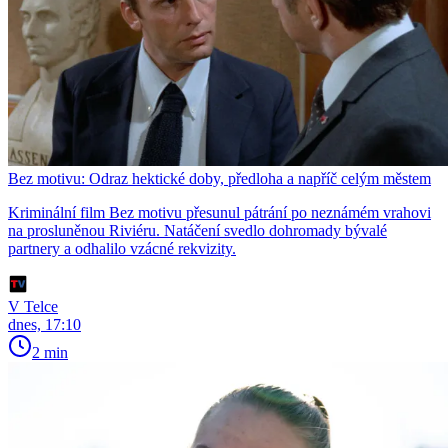
Bez motivu: Odraz hektické doby, předloha a napříč celým městem
Kriminální film Bez motivu přesunul pátrání po neznámém vrahovi
na prosluněnou Riviéru. Natáčení svedlo dohromady bývalé
partnery a odhalilo vzácné rekvizity.
V Telce
dnes, 17:10
2 min