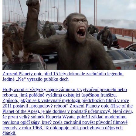
Zrození Planety opic před 15 lety dokonale zachránilo legendu.
Jediné „Ne“ vyrazilo publiku dech
Hollywood si vždycky najde záminku k vytvoření prequelu nebo
rebootu, jímž pořádně vyždímá existující úspěšnou franšízu.
Způsob, jakým se k vrstevnaté mytologii předchozích filmů v roce
2011 postavil „prequelový reboot“ Zrození Planety opic (Rise of the
Planet of the Apes), je ale dodnes v podstatě učebnicový. Není divu,
že první velký snímek Ruperta Wyatta položil základ modernímu
pavilonu opičí ságy, který zcela zachránil pověst původní filmové
legendy z roku 1968, již obklopuje tolik pochybných dějových
článků.