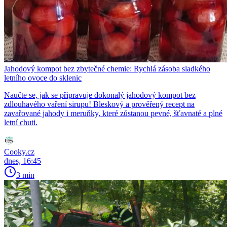
Jahodový kompot bez zbytečné chemie: Rychlá zásoba sladkého
letního ovoce do sklenic
Naučte se, jak se připravuje dokonalý jahodový kompot bez
zdlouhavého vaření sirupu! Bleskový a prověřený recept na
zavařované jahody i meruňky, které zůstanou pevné, šťavnaté a plné
letní chuti.
Cooky.cz
dnes, 16:45
3 min