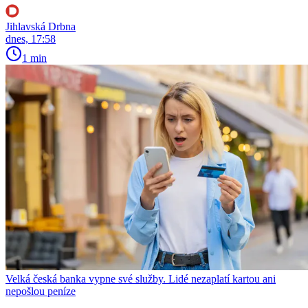
Jihlavská Drbna
dnes, 17:58
1 min
Velká česká banka vypne své služby. Lidé nezaplatí kartou ani
nepošlou peníze