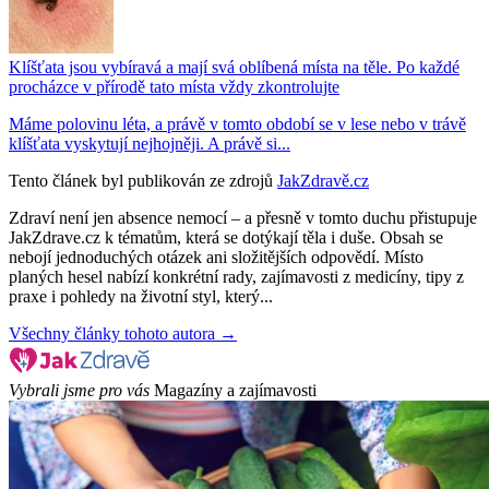
Klíšťata jsou vybíravá a mají svá oblíbená místa na těle. Po každé
procházce v přírodě tato místa vždy zkontrolujte
Máme polovinu léta, a právě v tomto období se v lese nebo v trávě
klíšťata vyskytují nejhojněji. A právě si...
Tento článek byl publikován ze zdrojů
JakZdravě.cz
Zdraví není jen absence nemocí – a přesně v tomto duchu přistupuje
JakZdrave.cz k tématům, která se dotýkají těla i duše. Obsah se
nebojí jednoduchých otázek ani složitějších odpovědí. Místo
planých hesel nabízí konkrétní rady, zajímavosti z medicíny, tipy z
praxe i pohledy na životní styl, který...
Všechny články tohoto autora →
Vybrali jsme pro vás
Magazíny a zajímavosti