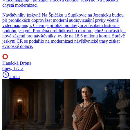
chystá modernizaci
Návštěvníky jeskyně Na Špičáku u Supíkovic na Jesenicku budou
při prohlídkách doprovázet moderní audiovizuální prvky včetně
videomappingu. Cílem je přiblížit poutavým způsobem historii a
podobu jeskyní. Proměna prohlídkového okruhu, jehož součástí je i
nové zázemí pro návštěvníky, vyjde na 18,6 milionu korun. Správě
jeskyní ČR se podařilo na modernizaci návštěvnické trasy získat
evropské dotace.
Hanácká Drbna
dnes, 17:12
2 min