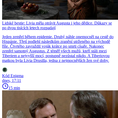
Lidské bestie: Livia měla otrávit Augusta i jeho dědice. Důkazy se
po dvou tisících letech rozpadají
Jeden zemřel během epidemie. Druhý náhle onemocněl na cestě do
Hispánie. Třetí podlehl následkům zranění utrženého na východě
říše. Čtvrtého zavraždil voják krátce po smrti císaře. Nakonec
zemřel samotný Augustus. Z téměř všech mužů, kteří stáli mezi
Tiberiem a nejvyšší mocí, postupně nezůstal nikdo. A Tiberiovou
matkou byla Livia Drusilla, jedna z nejmocnějších žen své doby.
Kód Enigma
dnes, 17:11
15 min