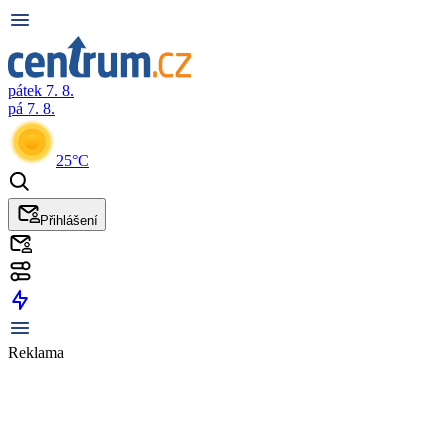
pátek 7. 8.
pá 7. 8.
25°C
Přihlášení
Reklama