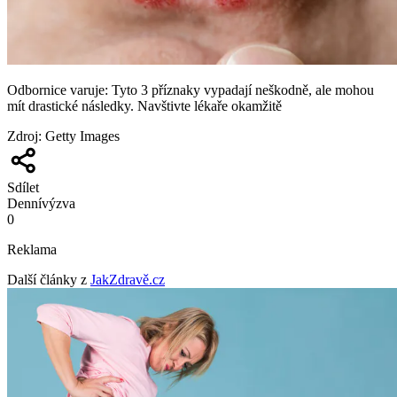
Odbornice varuje: Tyto 3 příznaky vypadají neškodně, ale mohou
mít drastické následky. Navštivte lékaře okamžitě
Zdroj
:
Getty Images
Sdílet
Denní
výzva
0
Reklama
Další články z
JakZdravě.cz