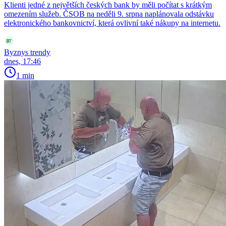
Klienti jedné z největších českých bank by měli počítat s krátkým
omezením služeb. ČSOB na neděli 9. srpna naplánovala odstávku
elektronického bankovnictví, která ovlivní také nákupy na internetu.
Byznys trendy
dnes, 17:46
1 min