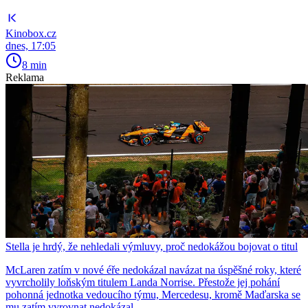
Kinobox.cz
dnes, 17:05
8 min
Reklama
Stella je hrdý, že nehledali výmluvy, proč nedokážou bojovat o titul
McLaren zatím v nové éře nedokázal navázat na úspěšné roky, které
vyvrcholily loňským titulem Landa Norrise. Přestože jej pohání
pohonná jednotka vedoucího týmu, Mercedesu, kromě Maďarska se
mu zatím vyrovnat nedokázal.