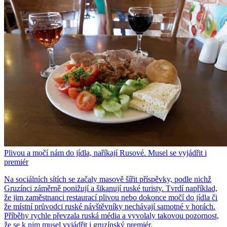
Plivou a močí nám do jídla, naříkají Rusové. Musel se vyjádřit i
premiér
Na sociálních sítích se začaly masově šířit příspěvky, podle nichž
Gruzínci záměrně ponižují a šikanují ruské turisty. Tvrdí například,
že jim zaměstnanci restaurací plivou nebo dokonce močí do jídla či
že místní průvodci ruské návštěvníky nechávají samotné v horách.
Příběhy rychle převzala ruská média a vyvolaly takovou pozornost,
že se k nim musel vyjádřit i gruzínský premiér.