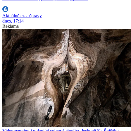
Aktuálně.cz - Zprávy
dnes, 17:14
Reklama
Videomapping i pulzující srdcová chodba. Jeskyně Na Špičáku