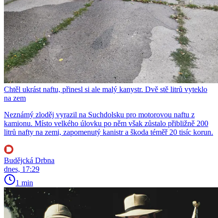
Chtěl ukrást naftu, přinesl si ale malý kanystr. Dvě stě litrů vyteklo
na zem
Neznámý zloděj vyrazil na Suchdolsku pro motorovou naftu z
kamionu. Místo velkého úlovku po něm však zůstalo přibližně 200
litrů nafty na zemi, zapomenutý kanistr a škoda téměř 20 tisíc korun.
Budějcká Drbna
dnes, 17:29
1 min