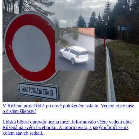
V Růžené projel řidič po nově položeném asfaltu. Vedení obce píše
o čistém šílenství
Lidská blbost opravdu nezná mezí, informovalo včera vedení obce
Růžená na svém facebooku. A informovalo, s jakými řidiči se už
kolem staveb setkali.