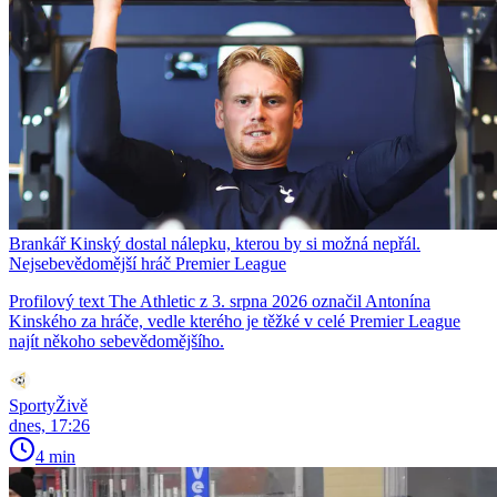
Brankář Kinský dostal nálepku, kterou by si možná nepřál.
Nejsebevědomější hráč Premier League
Profilový text The Athletic z 3. srpna 2026 označil Antonína
Kinského za hráče, vedle kterého je těžké v celé Premier League
najít někoho sebevědomějšího.
SportyŽivě
dnes, 17:26
4 min