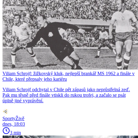
Viliam Schrojf: žižkovský kluk, nejlepší brankář MS 1962 a finále v
Chile, které přepsaly jeho kariéru
Viliam Schrojf odchytal v Chile pět zápasů jako neprůstřelná zeď.
Pak mu těsně před finále vtiskli do rukou trofej, a začalo se psát
úplně jiné vyprávění.
SportyŽivě
dnes, 18:03
3 min