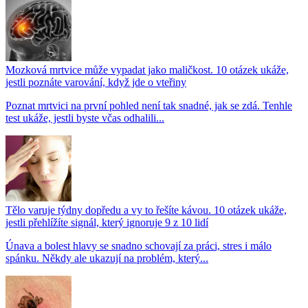
Mozková mrtvice může vypadat jako maličkost. 10 otázek ukáže,
jestli poznáte varování, když jde o vteřiny
Poznat mrtvici na první pohled není tak snadné, jak se zdá. Tenhle
test ukáže, jestli byste včas odhalili...
Tělo varuje týdny dopředu a vy to řešíte kávou. 10 otázek ukáže,
jestli přehlížíte signál, který ignoruje 9 z 10 lidí
Únava a bolest hlavy se snadno schovají za práci, stres i málo
spánku. Někdy ale ukazují na problém, který...