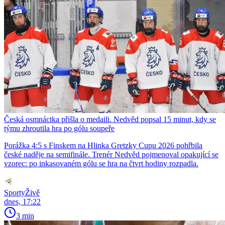
Česká osmnáctka přišla o medaili. Nedvěd popsal 15 minut, kdy se
týmu zhroutila hra po gólu soupeře
Porážka 4:5 s Finskem na Hlinka Gretzky Cupu 2026 pohřbila
české naděje na semifinále. Trenér Nedvěd pojmenoval opakující se
vzorec: po inkasovaném gólu se hra na čtvrt hodiny rozpadla.
SportyŽivě
dnes, 17:22
3 min