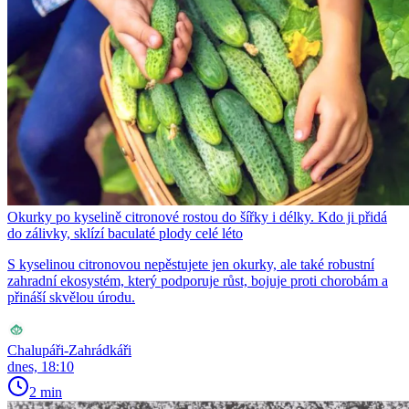
Okurky po kyselině citronové rostou do šířky i délky. Kdo ji přidá
do zálivky, sklízí baculaté plody celé léto
S kyselinou citronovou nepěstujete jen okurky, ale také robustní
zahradní ekosystém, který podporuje růst, bojuje proti chorobám a
přináší skvělou úrodu.
Chalupáři-Zahrádkáři
dnes, 18:10
2 min