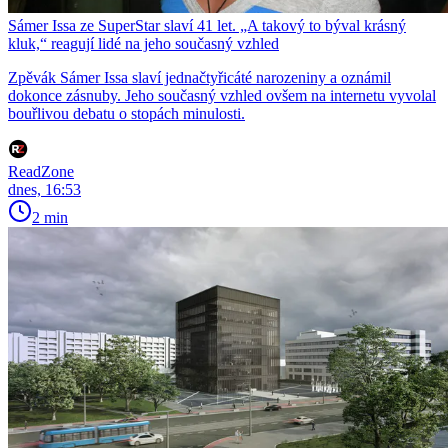
Sámer Issa ze SuperStar slaví 41 let. „A takový to býval krásný
kluk,“ reagují lidé na jeho současný vzhled
Zpěvák Sámer Issa slaví jednačtyřicáté narozeniny a oznámil
dokonce zásnuby. Jeho současný vzhled ovšem na internetu vyvolal
bouřlivou debatu o stopách minulosti.
ReadZone
dnes, 16:53
2 min