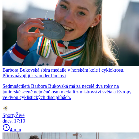
Barbora Bukovská sbírá medaile v horském kole i cyklokrosu.
Přirovnávají ji k van der Poelovi
Sedmnáctiletá Barbora Bukovská má za necelé dva roky na
juniorské scéně nejméně osm medailí z mistrovství světa a Evropy
ve dvou cyklistických disciplínách.
SportyŽivě
dnes, 17:10
4 min