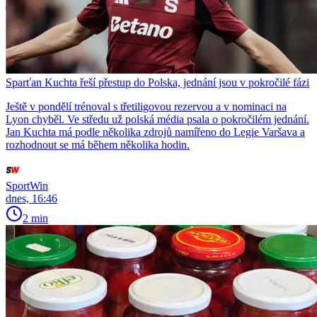
Sparťan Kuchta řeší přestup do Polska, jednání jsou v pokročilé fázi
Ještě v pondělí trénoval s třetiligovou rezervou a v nominaci na
Lyon chyběl. Ve středu už polská média psala o pokročilém jednání.
Jan Kuchta má podle několika zdrojů namířeno do Legie Varšava a
rozhodnout se má během několika hodin.
SportWin
dnes, 16:46
2 min