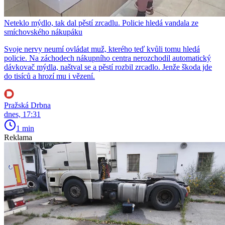
Neteklo mýdlo, tak dal pěstí zrcadlu. Policie hledá vandala ze
smíchovského nákupáku
Svoje nervy neumí ovládat muž, kterého teď kvůli tomu hledá
policie. Na záchodech nákupního centra nerozchodil automatický
dávkovač mýdla, naštval se a pěstí rozbil zrcadlo. Jenže škoda jde
do tisíců a hrozí mu i vězení.
Pražská Drbna
dnes, 17:31
1 min
Reklama