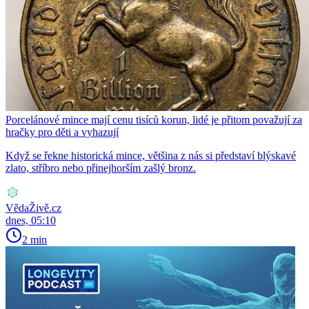
Porcelánové mince mají cenu tisíců korun, lidé je přitom považují za
hračky pro děti a vyhazují
Když se řekne historická mince, většina z nás si představí blýskavé
zlato, stříbro nebo přinejhorším zašlý bronz.
VědaŽivě.cz
dnes, 05:10
2 min