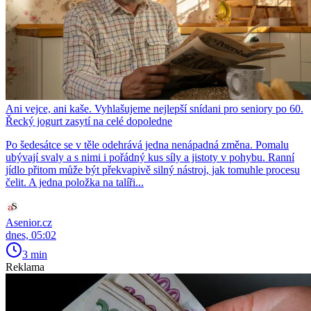
Ani vejce, ani kaše. Vyhlašujeme nejlepší snídani pro seniory po 60.
Řecký jogurt zasytí na celé dopoledne
Po šedesátce se v těle odehrává jedna nenápadná změna. Pomalu
ubývají svaly a s nimi i pořádný kus síly a jistoty v pohybu. Ranní
jídlo přitom může být překvapivě silný nástroj, jak tomuhle procesu
čelit. A jedna položka na talíři...
Asenior.cz
dnes, 05:02
3 min
Reklama