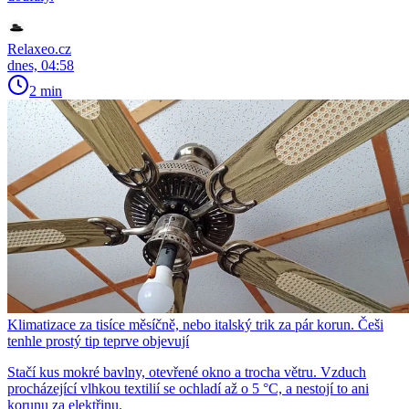
Relaxeo.cz
dnes, 04:58
2 min
Klimatizace za tisíce měsíčně, nebo italský trik za pár korun. Češi
tenhle prostý tip teprve objevují
Stačí kus mokré bavlny, otevřené okno a trocha větru. Vzduch
procházející vlhkou textilií se ochladí až o 5 °C, a nestojí to ani
korunu za elektřinu.