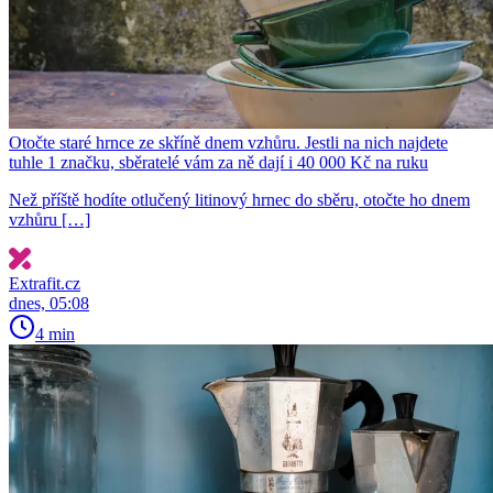
Otočte staré hrnce ze skříně dnem vzhůru. Jestli na nich najdete
tuhle 1 značku, sběratelé vám za ně dají i 40 000 Kč na ruku
Než příště hodíte otlučený litinový hrnec do sběru, otočte ho dnem
vzhůru […]
Extrafit.cz
dnes, 05:08
4 min