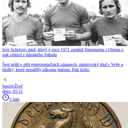
Iver Schriver: muž, který v roce 1971 zastínil Simonsena i Olsena a
pak zmizel z dánského fotbalu
Šest gólů v pěti reprezentačních zápasech, mistrovský titul s Vejle a
titulky, které nepatřily nikomu jinému. Pak ticho.
SportyŽivě
dnes, 05:11
3 min