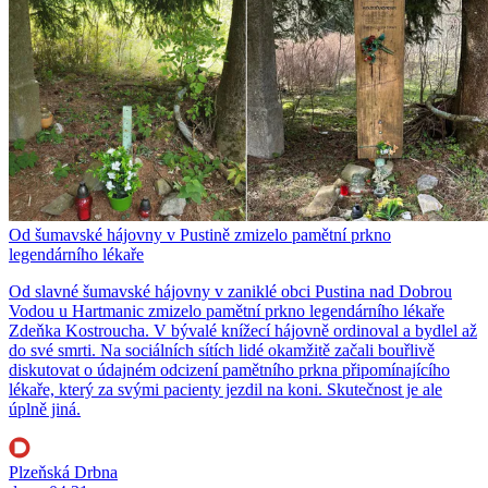
Od šumavské hájovny v Pustině zmizelo pamětní prkno
legendárního lékaře
Od slavné šumavské hájovny v zaniklé obci Pustina nad Dobrou
Vodou u Hartmanic zmizelo pamětní prkno legendárního lékaře
Zdeňka Kostroucha. V bývalé knížecí hájovně ordinoval a bydlel až
do své smrti. Na sociálních sítích lidé okamžitě začali bouřlivě
diskutovat o údajném odcizení pamětního prkna připomínajícího
lékaře, který za svými pacienty jezdil na koni. Skutečnost je ale
úplně jiná.
Plzeňská Drbna