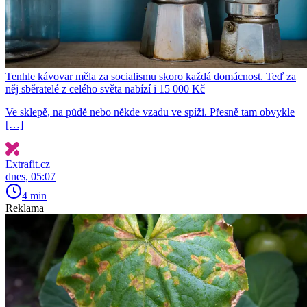
Tenhle kávovar měla za socialismu skoro každá domácnost. Teď za
něj sběratelé z celého světa nabízí i 15 000 Kč
Ve sklepě, na půdě nebo někde vzadu ve spíži. Přesně tam obvykle
[…]
Extrafit.cz
dnes, 05:07
4 min
Reklama