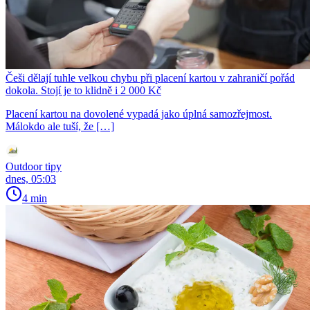
Češi dělají tuhle velkou chybu při placení kartou v zahraničí pořád
dokola. Stojí je to klidně i 2 000 Kč
Placení kartou na dovolené vypadá jako úplná samozřejmost.
Málokdo ale tuší, že […]
Outdoor tipy
dnes, 05:03
4 min