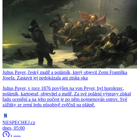
Julius Payer, český malíř a polárník, který objevil Zemi Františka
Josefa. Zastavit jej nedokázala ani ztráta oka
Julius Payer, v roce 1876 povýšen na von Peyer, byl horolezec,
polárník, kartograf, objevitel a malíř. Za své polární výpravy získal
řadu ocenění a na jeho počest je po něm pojmenován ostrov. Své
zážitky ze zemí ledu působivě zvěčnil na plátně.
NESPECHEJ.cz
dnes, 05:00
3 min