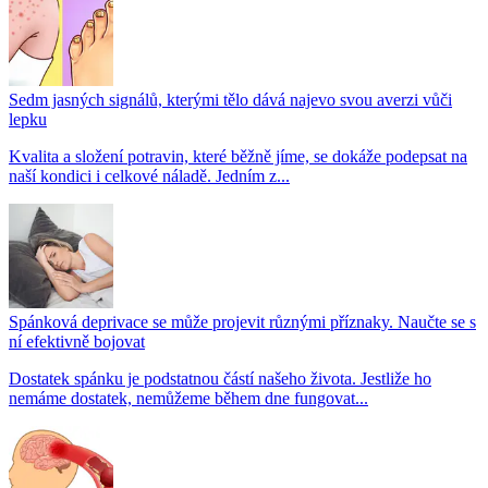
Sedm jasných signálů, kterými tělo dává najevo svou averzi vůči
lepku
Kvalita a složení potravin, které běžně jíme, se dokáže podepsat na
naší kondici i celkové náladě. Jedním z...
Spánková deprivace se může projevit různými příznaky. Naučte se s
ní efektivně bojovat
Dostatek spánku je podstatnou částí našeho života. Jestliže ho
nemáme dostatek, nemůžeme během dne fungovat...