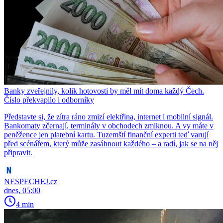
Banky zveřejnily, kolik hotovosti by měl mít doma každý Čech.
Číslo překvapilo i odborníky
Představte si, že zítra ráno zmizí elektřina, internet i mobilní signál.
Bankomaty zčernají, terminály v obchodech zmlknou. A vy máte v
peněžence jen platební kartu. Tuzemští finanční experti teď varují
před scénářem, který může zasáhnout každého – a radí, jak se na něj
připravit.
NESPECHEJ.cz
dnes, 05:00
4 min