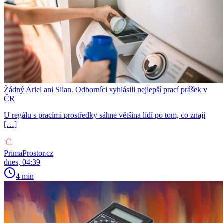
Žádný Ariel ani Silan. Odborníci vyhlásili nejlepší prací prášek v
ČR
U regálu s pracími prostředky sáhne většina lidí po tom, co znají
[…]
PrimaProstor.cz
dnes, 04:39
4 min