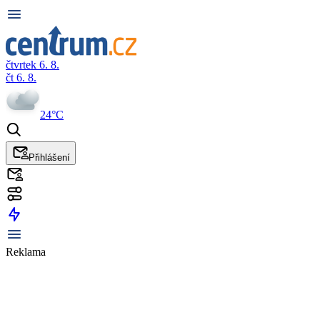
čtvrtek 6. 8.
čt 6. 8.
24°C
Přihlášení
Reklama