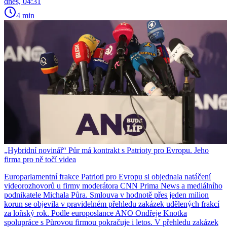
dnes, 04:31
4 min
„Hybridní novinář“ Půr má kontrakt s Patrioty pro Evropu. Jeho
firma pro ně točí videa
Europarlamentní frakce Patrioti pro Evropu si objednala natáčení
videorozhovorů u firmy moderátora CNN Prima News a mediálního
podnikatele Michala Půra. Smlouva v hodnotě přes jeden milion
korun se objevila v pravidelném přehledu zakázek udělených frakcí
za loňský rok. Podle europoslance ANO Ondřeje Knotka
spolupráce s Půrovou firmou pokračuje i letos. V přehledu zakázek