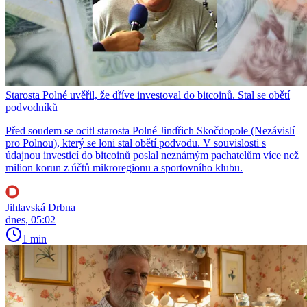
Starosta Polné uvěřil, že dříve investoval do bitcoinů. Stal se obětí
podvodníků
Před soudem se ocitl starosta Polné Jindřich Skočdopole (Nezávislí
pro Polnou), který se loni stal obětí podvodu. V souvislosti s
údajnou investicí do bitcoinů poslal neznámým pachatelům více než
milion korun z účtů mikroregionu a sportovního klubu.
Jihlavská Drbna
dnes, 05:02
1 min