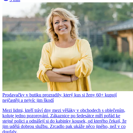
Prodavačky v butiku prozradily, který kus si ženy 60+ kupují
nejčastěji a nejvíc jim škodí
Mezi lidmi, kteří tráví dny mezi věšáky v obchodech s oblečením,
koluje jedno pozorování. Zákaznice po šedesátce míří pořád ke
stejné polici a odnášejí si do kabinky kousek, od kterého čekají, že
jim udělá dobrou službu. Zrcadlo pak ukáže něco jiného, než v co
doufaly.