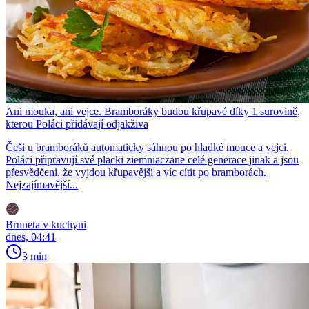
Ani mouka, ani vejce. Bramboráky budou křupavé díky 1 surovině,
kterou Poláci přidávají odjakživa
Češi u bramboráků automaticky sáhnou po hladké mouce a vejci.
Poláci připravují své placki ziemniaczane celé generace jinak a jsou
přesvědčeni, že vyjdou křupavější a víc cítit po bramborách.
Nejzajímavější...
Bruneta v kuchyni
dnes, 04:41
3 min