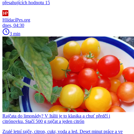
přesahujících hodnotu 15
HlídacíPes.org
dnes, 04:30
3 min
Rajčata do limonády? V Itálii je to klasika a chuť předčí i
citrónovku. Stačí 500 g rajčat a jeden citrón
Zralé letní rajče, citron, cukr, voda a led. Deset minut práce a ve