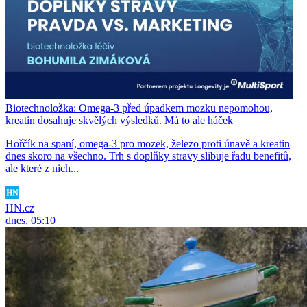
Biotechnoložka: Omega-3 před úpadkem mozku nepomohou,
kreatin dosahuje skvělých výsledků. Má to ale háček
Hořčík na spaní, omega-3 pro mozek, železo proti únavě a kreatin
dnes skoro na všechno. Trh s doplňky stravy slibuje řadu benefitů,
ale které z nich...
HN.cz
dnes, 05:10