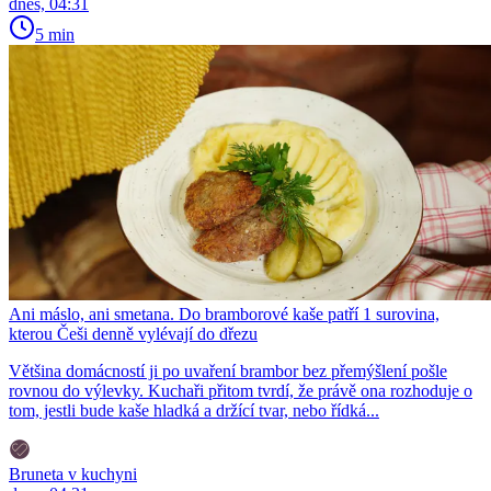
dnes, 04:31
5 min
Ani máslo, ani smetana. Do bramborové kaše patří 1 surovina,
kterou Češi denně vylévají do dřezu
Většina domácností ji po uvaření brambor bez přemýšlení pošle
rovnou do výlevky. Kuchaři přitom tvrdí, že právě ona rozhoduje o
tom, jestli bude kaše hladká a držící tvar, nebo řídká...
Bruneta v kuchyni