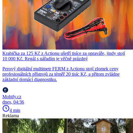
Krabička za 125 Kč z Actionu ušetří tisíce za opraváře, jindy stojí
10 000 Kč. Regál s nářadím je věčně prázdný
Perový digitální multimetr FERM z Actionu stojí zlomek ceny
profesionálních přístrojů za téměř 20 tisíc Kč, a přitom zvládne
základní domácí diagnostiku.
Mobify.cz
dnes, 04:36
4 min
Reklama