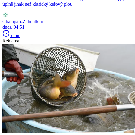
úplně jinak než klasický keřový plot.
Chalupáři-Zahrádkáři
dnes, 04:51
5 min
Reklama