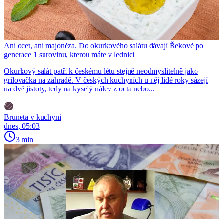
Ani ocet, ani majonéza. Do okurkového salátu dávají Řekové po
generace 1 surovinu, kterou máte v lednici
Okurkový salát patří k českému létu stejně neodmyslitelně jako
grilovačka na zahradě. V českých kuchyních u něj lidé roky sázejí
na dvě jistoty, tedy na kyselý nálev z octa nebo...
Bruneta v kuchyni
dnes, 05:03
3 min