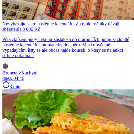
Nevyhazujte staré nástěnné kalendáře. Za tyhle ročníky dávají
sběratelé i 3 000 Kč
Při vyklízení půdy nebo pozůstalosti po prarodičích putují zažloutlé
nástěnné kalendáře automaticky do sběru. Mezi obyčejně
vypadajícími listy se ale občas najde kousek, o který se na aukci
strhne pořádná...
Bruneta v kuchyni
dnes, 04:46
3 min