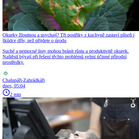
Okurky žloutnou a usychají? Tři postřiky z kuchyně zastaví plíseň i
škůdce dřív, než přijdete o úrodu
Suché a nemocné listy mohou bránit růstu a produktivitě okurek.
Naštěstí bývají při řešení těchto problémů velmi účinné přírodní
prostředky.
Chalupáři-Zahrádkáři
dnes, 05:04
2 min