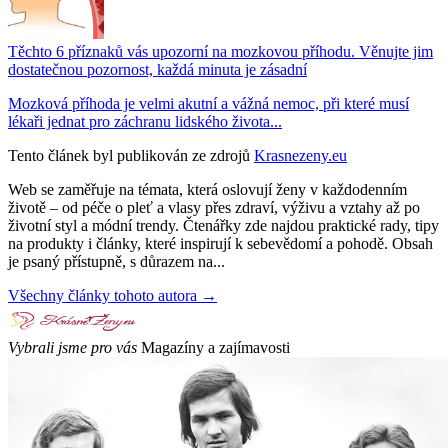
Těchto 6 příznaků vás upozorní na mozkovou příhodu. Věnujte jim
dostatečnou pozornost, každá minuta je zásadní
Mozková příhoda je velmi akutní a vážná nemoc, při které musí
lékaři jednat pro záchranu lidského života...
Tento článek byl publikován ze zdrojů
Krasnezeny.eu
Web se zaměřuje na témata, která oslovují ženy v každodenním
životě – od péče o pleť a vlasy přes zdraví, výživu a vztahy až po
životní styl a módní trendy. Čtenářky zde najdou praktické rady, tipy
na produkty i články, které inspirují k sebevědomí a pohodě. Obsah
je psaný přístupně, s důrazem na...
Všechny články tohoto autora →
Vybrali jsme pro vás
Magazíny a zajímavosti