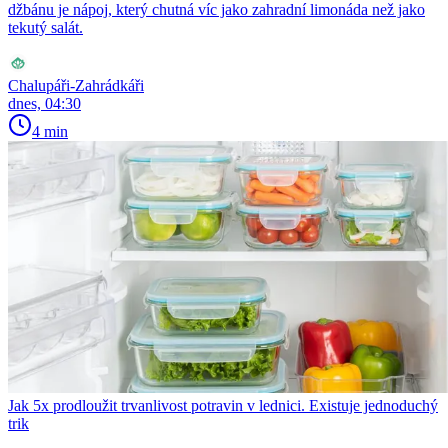
džbánu je nápoj, který chutná víc jako zahradní limonáda než jako
tekutý salát.
Chalupáři-Zahrádkáři
dnes, 04:30
4 min
Jak 5x prodloužit trvanlivost potravin v lednici. Existuje jednoduchý
trik