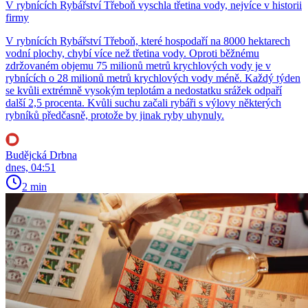
V rybnících Rybářství Třeboň vyschla třetina vody, nejvíce v historii
firmy
V rybnících Rybářství Třeboň, které hospodaří na 8000 hektarech
vodní plochy, chybí více než třetina vody. Oproti běžnému
zdržovaném objemu 75 milionů metrů krychlových vody je v
rybnících o 28 milionů metrů krychlových vody méně. Každý týden
se kvůli extrémně vysokým teplotám a nedostatku srážek odpaří
další 2,5 procenta. Kvůli suchu začali rybáři s výlovy některých
rybníků předčasně, protože by jinak ryby uhynuly.
Budějcká Drbna
dnes, 04:51
2 min