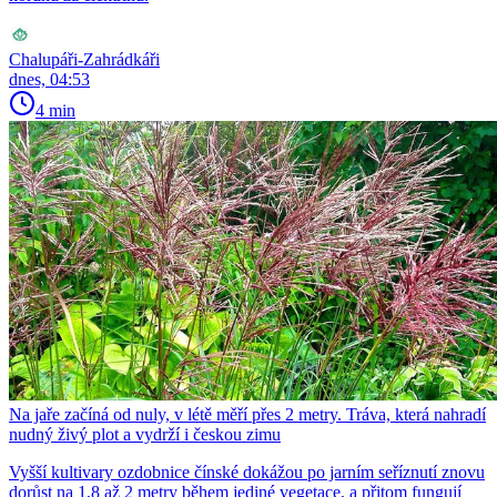
Chalupáři-Zahrádkáři
dnes, 04:53
4 min
Na jaře začíná od nuly, v létě měří přes 2 metry. Tráva, která nahradí
nudný živý plot a vydrží i českou zimu
Vyšší kultivary ozdobnice čínské dokážou po jarním seříznutí znovu
dorůst na 1,8 až 2 metry během jediné vegetace, a přitom fungují