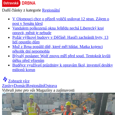
Další články z kategorie
Regionální
V Olomouci chce o přízeň voličů usilovat 12 stran. Zájem o
post v Senátu klesl
Vandalem poškozená okna Ještědu nechá Liberecký kraj
opravit, měnit je nebude
Požár výškové budovy v Děčíně: Hasiči zachránili byty, 13
lidí opustilo dům
Muž z Brna popálil dítě, které měl hlídat. Matka kojenci
několik dní nepomohla
Bývalý poslanec Wolf znovu míří před soud. Tentokrát kvůli
útěku před vězením
Budějce využívají prázdniny k opravám škol, investují desítky
milionů korun
Zobrazit více
Zprávy
Domácí
Regionální
Ostrava
Vybrali jsme pro vás
Magazíny a zajímavosti