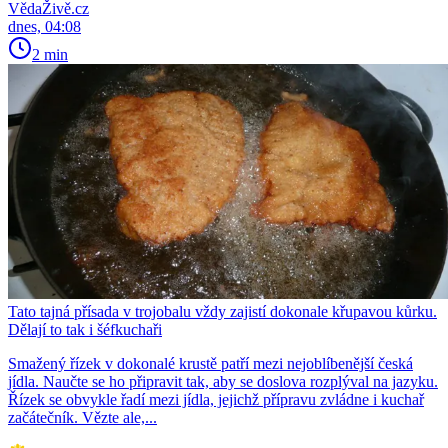
VědaŽivě.cz
dnes, 04:08
2 min
Tato tajná přísada v trojobalu vždy zajistí dokonale křupavou kůrku.
Dělají to tak i šéfkuchaři
Smažený řízek v dokonalé krustě patří mezi nejoblíbenější česká
jídla. Naučte se ho připravit tak, aby se doslova rozplýval na jazyku.
Řízek se obvykle řadí mezi jídla, jejichž přípravu zvládne i kuchař
začátečník. Vězte ale,...