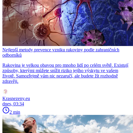
Nejlepší metody prevence vzniku rakoviny podle zahraničních
odborníků
Rakovina je velkou obavou pro mnoho lidí po celém světě. Existují
způsoby, kterými můžete snížit riziko jejího výskytu ve vašem
životě. Samozřejmě vám nic nezaručí, ale budete žít rozhodně
zdravěji.
Krasnezeny.eu
dnes, 03:34
2 min