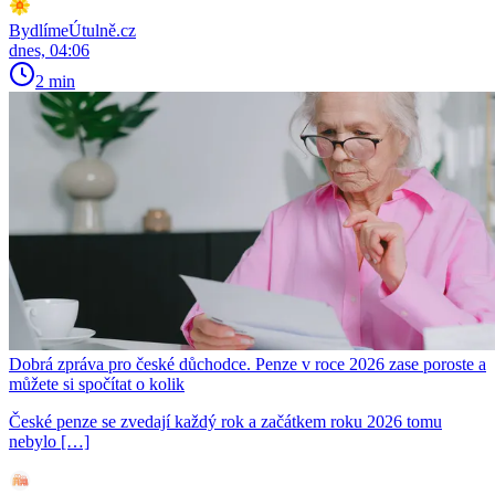
BydlímeÚtulně.cz
dnes, 04:06
2 min
Dobrá zpráva pro české důchodce. Penze v roce 2026 zase poroste a
můžete si spočítat o kolik
České penze se zvedají každý rok a začátkem roku 2026 tomu
nebylo […]