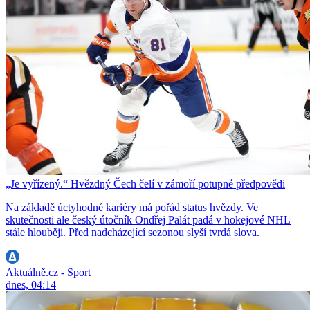
„Je vyřízený.“ Hvězdný Čech čelí v zámoří potupné předpovědi
Na základě úctyhodné kariéry má pořád status hvězdy. Ve
skutečnosti ale český útočník Ondřej Palát padá v hokejové NHL
stále hlouběji. Před nadcházející sezonou slyší tvrdá slova.
Aktuálně.cz - Sport
dnes, 04:14