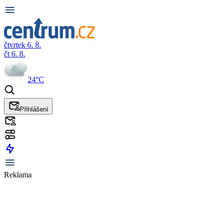
čtvrtek 6. 8.
čt 6. 8.
24°C
Přihlášení
Reklama