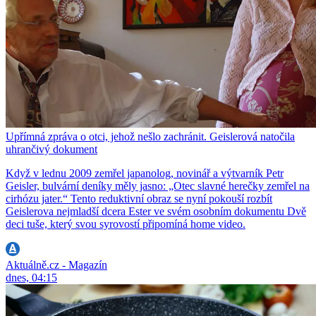
Upřímná zpráva o otci, jehož nešlo zachránit. Geislerová natočila
uhrančivý dokument
Když v lednu 2009 zemřel japanolog, novinář a výtvarník Petr
Geisler, bulvární deníky měly jasno: „Otec slavné herečky zemřel na
cirhózu jater.“ Tento reduktivní obraz se nyní pokouší rozbít
Geislerova nejmladší dcera Ester ve svém osobním dokumentu Dvě
deci tuše, který svou syrovostí připomíná home video.
Aktuálně.cz - Magazín
dnes, 04:15