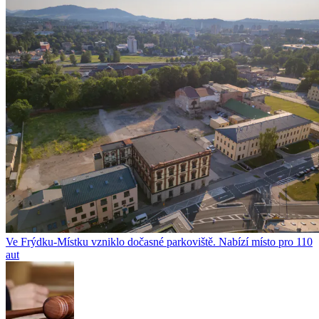
Ve Frýdku-Místku vzniklo dočasné parkoviště. Nabízí místo pro 110
aut