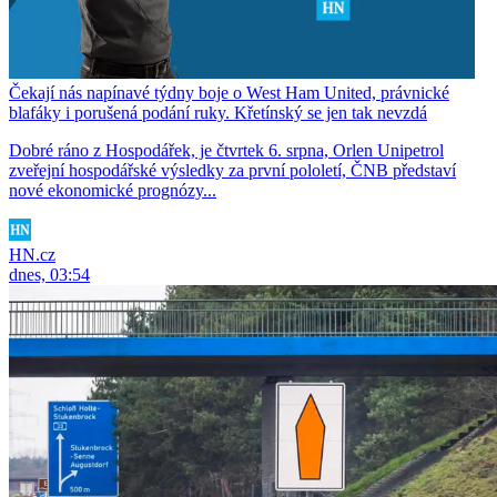
Čekají nás napínavé týdny boje o West Ham United, právnické
blafáky i porušená podání ruky. Křetínský se jen tak nevzdá
Dobré ráno z Hospodářek, je čtvrtek 6. srpna, Orlen Unipetrol
zveřejní hospodářské výsledky za první pololetí, ČNB představí
nové ekonomické prognózy...
HN.cz
dnes, 03:54