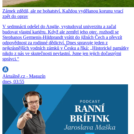
Zámek zdědil, ale ne bohatství. Každou vydělanou korunu vrací
zpět do oprav
V sedmnácti odešel do Anglie, vystudoval univerzitu a začal
budovat vlastní kariéru. Když ale zemřel jeho otec, rozhodl se
Stephanos Germenis-Hildprandt vrátit do jižních Čech a převzít
odpovědnost za rodinné dědictví. Dnes spravuje jeden z
nejkrásnějších vodních zámků v Česku a říká: „Historické památky
nikdo z nás ve skutečnosti nevlastní. Jsme jen jejich dočasnými
správci.“
Aktuálně.cz - Magazín
dnes, 03:55