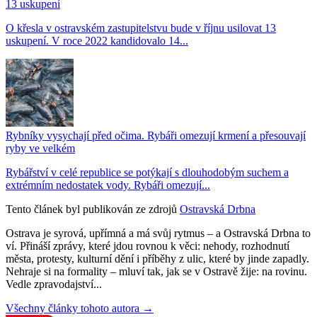
13 uskupení
O křesla v ostravském zastupitelstvu bude v říjnu usilovat 13
uskupení. V roce 2022 kandidovalo 14...
Rybníky vysychají před očima. Rybáři omezují krmení a přesouvají
ryby ve velkém
Rybářství v celé republice se potýkají s dlouhodobým suchem a
extrémním nedostatek vody. Rybáři omezují...
Tento článek byl publikován ze zdrojů
Ostravská Drbna
Ostrava je syrová, upřímná a má svůj rytmus – a Ostravská Drbna to
ví. Přináší zprávy, které jdou rovnou k věci: nehody, rozhodnutí
města, protesty, kulturní dění i příběhy z ulic, které by jinde zapadly.
Nehraje si na formality – mluví tak, jak se v Ostravě žije: na rovinu.
Vedle zpravodajství...
Všechny články tohoto autora →