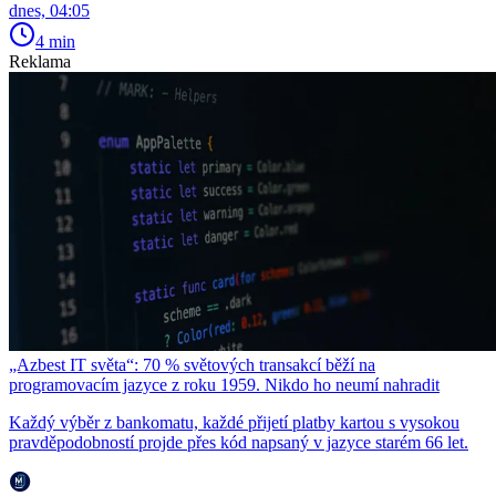
dnes, 04:05
4 min
Reklama
„Azbest IT světa“: 70 % světových transakcí běží na
programovacím jazyce z roku 1959. Nikdo ho neumí nahradit
Každý výběr z bankomatu, každé přijetí platby kartou s vysokou
pravděpodobností projde přes kód napsaný v jazyce starém 66 let.