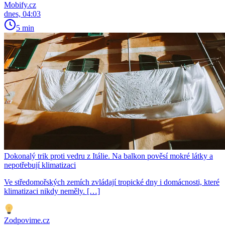
Mobify.cz
dnes, 04:03
5 min
Dokonalý trik proti vedru z Itálie. Na balkon pověsí mokré látky a
nepotřebují klimatizaci
Ve středomořských zemích zvládají tropické dny i domácnosti, které
klimatizaci nikdy neměly. […]
Zodpovime.cz