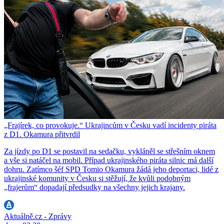
„Frajírek, co provokuje.“ Ukrajincům v Česku vadí incidenty piráta
z D1. Okamura přitvrdil
Za jízdy po D1 se postavil na sedačku, vykláněl se střešním oknem
a vše si natáčel na mobil. Případ ukrajinského piráta silnic má další
dohru. Zatímco šéf SPD Tomio Okamura žádá jeho deportaci, lidé z
ukrajinské komunity v Česku si stěžují, že kvůli podobným
„frajerům“ dopadají předsudky na všechny jejich krajany.
Aktuálně.cz - Zprávy