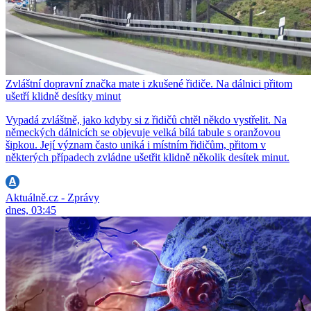
Zvláštní dopravní značka mate i zkušené řidiče. Na dálnici přitom
ušetří klidně desítky minut
Vypadá zvláštně, jako kdyby si z řidičů chtěl někdo vystřelit. Na
německých dálnicích se objevuje velká bílá tabule s oranžovou
šipkou. Její význam často uniká i místním řidičům, přitom v
některých případech zvládne ušetřit klidně několik desítek minut.
Aktuálně.cz - Zprávy
dnes, 03:45