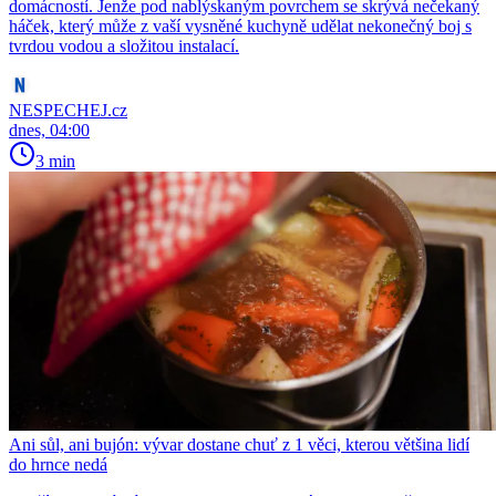
domácností. Jenže pod nablýskaným povrchem se skrývá nečekaný
háček, který může z vaší vysněné kuchyně udělat nekonečný boj s
tvrdou vodou a složitou instalací.
NESPECHEJ.cz
dnes, 04:00
3 min
Ani sůl, ani bujón: vývar dostane chuť z 1 věci, kterou většina lidí
do hrnce nedá