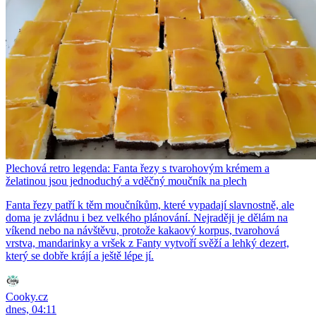
Plechová retro legenda: Fanta řezy s tvarohovým krémem a
želatinou jsou jednoduchý a vděčný moučník na plech
Fanta řezy patří k těm moučníkům, které vypadají slavnostně, ale
doma je zvládnu i bez velkého plánování. Nejraději je dělám na
víkend nebo na návštěvu, protože kakaový korpus, tvarohová
vrstva, mandarinky a vršek z Fanty vytvoří svěží a lehký dezert,
který se dobře krájí a ještě lépe jí.
Cooky.cz
dnes, 04:11