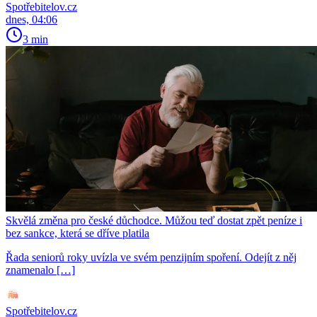
Spotřebitelov.cz
dnes, 04:06
3 min
Skvělá změna pro české důchodce. Můžou teď dostat zpět peníze i
bez sankce, která se dříve platila
Řada seniorů roky uvízla ve svém penzijním spoření. Odejít z něj
znamenalo […]
Spotřebitelov.cz