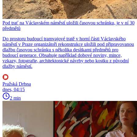
Pod trať na Václavském náměstí uložili časovou schránku, je v ní 30
předmětů
Do prostoru budoucí tramvajové tratě v horní části Václavského
náměstí v Praze organizátoři rekonstrukce uložili pod připravovanou
dlažbu časovou schránku s několika desítkami předmětů pro
budoucí generace. Obsahuje například dobové noviny, mince,
vzkazy, fotografie, architektonické návrhy nebo kostku z původní
dlažby náměstí.
Pražská Drbna
dnes, 04:15
2 min