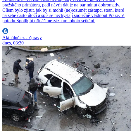
pražského primátora, padl návrh dát je na pár minut dohromady.
Cílem bylo zjistit, jak by si mohli (ne)rozumět zástupci stran, které
na sebe často útočí a spíš se nechystají společně vládnout Praze. V
pořadu Spotlight přinášíme záznam tohoto setkání.
Aktuálně.cz - Zprávy
dnes, 03:30