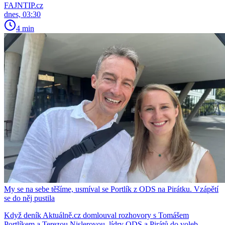
FAJNTIP.cz
dnes, 03:30
4 min
My se na sebe těšíme, usmíval se Portlík z ODS na Pirátku. Vzápětí
se do něj pustila
Když deník Aktuálně.cz domlouval rozhovory s Tomášem
Portlíkem a Terezou Nislerovou, lídry ODS a Pirátů do voleb