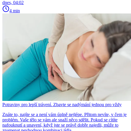
dnes, 04:02
4 min
Potraviny pro lepší trávení. Zbavte se nadýmání jednou pro vždy
Znáte to, najíte se a není vám úplně nejlépe. Přitom nevíte, v čem je
problém. Vaše tělo se vám ale snaží něco sdělit. Pokud se cítíte
nafouknutí a unavení, když jste se právě dobře najedli, může to
znamenat nevhodnou kombinaci jídla.