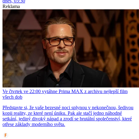
dnes, 03:30
Reklama
Ve čtvrtek ve 22:00 vytáhne Prima MAX z archivu nejlepší film
všech dob
Představte si, že vaše bezesné noci splynou v nekonečnou, šedivou
kopii reality, ze které není úniku. Pak ale stačí jedno náhodné
setkání, jediný divoký nápad a zrodí se brutální společenství, které
otřese základy moderního světa.