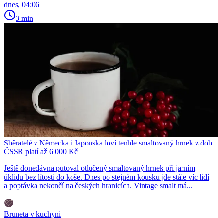
dnes, 04:06
3 min
Sběratelé z Německa i Japonska loví tenhle smaltovaný hrnek z dob
ČSSR platí až 6 000 Kč
Ještě donedávna putoval otlučený smaltovaný hrnek při jarním
úklidu bez lítosti do koše. Dnes po stejném kousku jde stále víc lidí
a poptávka nekončí na českých hranicích. Vintage smalt má...
Bruneta v kuchyni