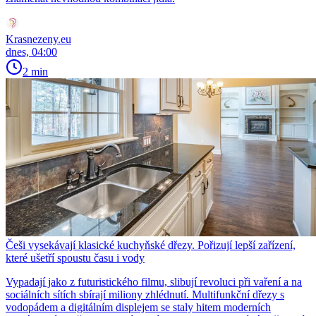
Krasnezeny.eu
dnes, 04:00
2 min
Češi vysekávají klasické kuchyňské dřezy. Pořizují lepší zařízení,
které ušetří spoustu času i vody
Vypadají jako z futuristického filmu, slibují revoluci při vaření a na
sociálních sítích sbírají miliony zhlédnutí. Multifunkční dřezy s
vodopádem a digitálním displejem se staly hitem moderních