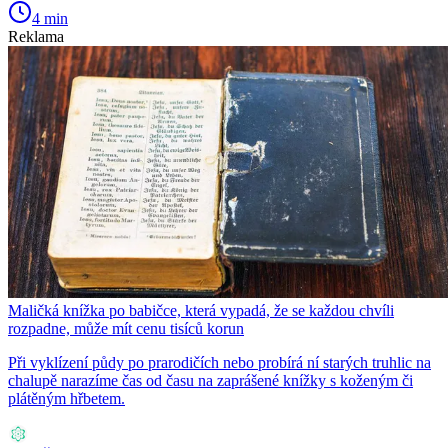
4 min
Reklama
Maličká knížka po babičce, která vypadá, že se každou chvíli
rozpadne, může mít cenu tisíců korun
Při vyklízení půdy po prarodičích nebo probírá ní starých truhlic na
chalupě narazíme čas od času na zaprášené knížky s koženým či
plátěným hřbetem.