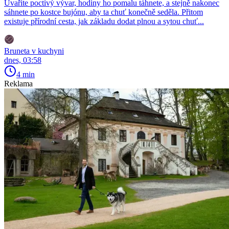
Uvaříte poctivý vývar, hodiny ho pomalu táhnete, a stejně nakonec
sáhnete po kostce bujónu, aby ta chuť konečně seděla. Přitom
existuje přírodní cesta, jak základu dodat plnou a sytou chuť...
Bruneta v kuchyni
dnes, 03:58
4 min
Reklama