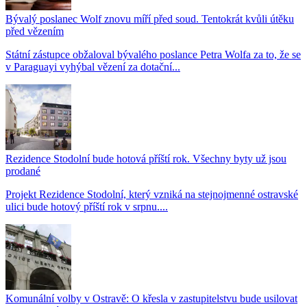
Bývalý poslanec Wolf znovu míří před soud. Tentokrát kvůli útěku
před vězením
Státní zástupce obžaloval bývalého poslance Petra Wolfa za to, že se
v Paraguayi vyhýbal vězení za dotační...
Rezidence Stodolní bude hotová příští rok. Všechny byty už jsou
prodané
Projekt Rezidence Stodolní, který vzniká na stejnojmenné ostravské
ulici bude hotový příští rok v srpnu....
Komunální volby v Ostravě: O křesla v zastupitelstvu bude usilovat