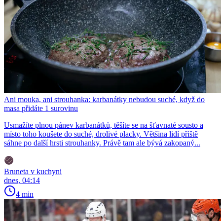
Ani mouka, ani strouhanka: karbanátky nebudou suché, když do
masa přidáte 1 surovinu
Usmažíte plnou pánev karbanátků, těšíte se na šťavnaté sousto a
místo toho koušete do suché, drolivé placky. Většina lidí příště
sáhne po další hrsti strouhanky. Právě tam ale bývá zakopaný...
Bruneta v kuchyni
dnes, 04:14
4 min