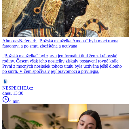
Ahmose-Nefertari: „Božská manželka Amona“ byla mocí rovna
faraonovi a po smrti zbožštěna a uctívána
​​​​​​​„Božská manželka“ byl zprvu jen formální titul žen z královské
rodiny. Časem však jeho nositelky získaly postavení rovné krále.
První z mocných nositelek tohoto titulu byla uctívána ještě dlouho
po smrti. V čem spočívaly její pravomoci a privilegia.
NESPECHEJ.cz
dnes, 13:30
4 min