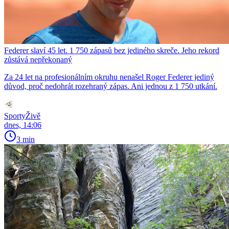
Federer slaví 45 let. 1 750 zápasů bez jediného skreče. Jeho rekord
zůstává nepřekonaný
Za 24 let na profesionálním okruhu nenašel Roger Federer jediný
důvod, proč nedohrát rozehraný zápas. Ani jednou z 1 750 utkání.
SportyŽivě
dnes, 14:06
3 min