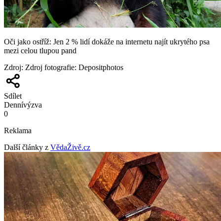
Oči jako ostříž: Jen 2 % lidí dokáže na internetu najít ukrytého psa
mezi celou tlupou pand
Zdroj
:
Zdroj fotografie: Depositphotos
Sdílet
Denní
výzva
0
Reklama
Další články z
VědaŽivě.cz