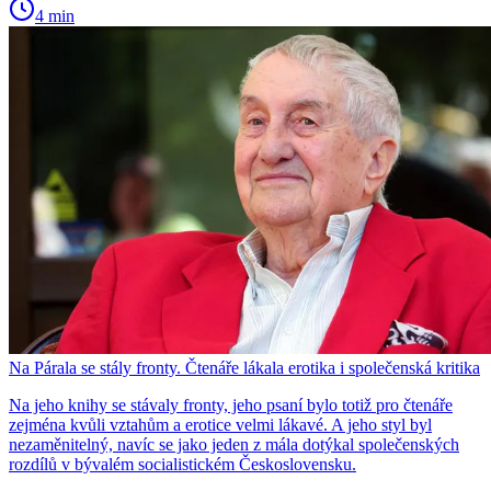
4 min
Na Párala se stály fronty. Čtenáře lákala erotika i společenská kritika
Na jeho knihy se stávaly fronty, jeho psaní bylo totiž pro čtenáře
zejména kvůli vztahům a erotice velmi lákavé. A jeho styl byl
nezaměnitelný, navíc se jako jeden z mála dotýkal společenských
rozdílů v bývalém socialistickém Československu.