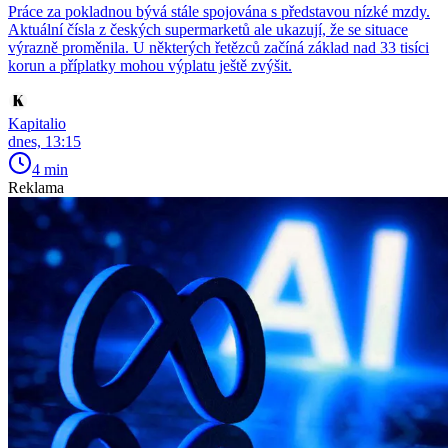
Práce za pokladnou bývá stále spojována s představou nízké mzdy.
Aktuální čísla z českých supermarketů ale ukazují, že se situace
výrazně proměnila. U některých řetězců začíná základ nad 33 tisíci
korun a příplatky mohou výplatu ještě zvýšit.
Kapitalio
dnes, 13:15
4 min
Reklama