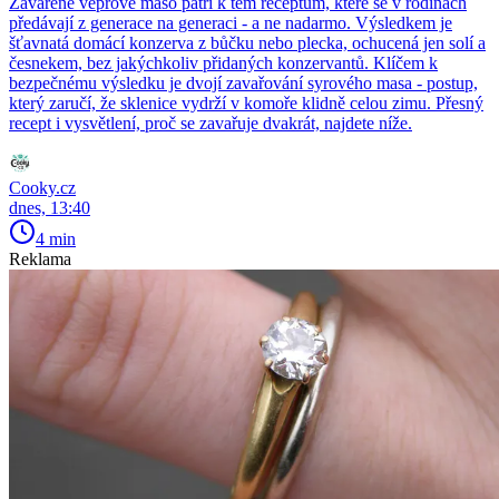
Zavařené vepřové maso patří k těm receptům, které se v rodinách
předávají z generace na generaci - a ne nadarmo. Výsledkem je
šťavnatá domácí konzerva z bůčku nebo plecka, ochucená jen solí a
česnekem, bez jakýchkoliv přidaných konzervantů. Klíčem k
bezpečnému výsledku je dvojí zavařování syrového masa - postup,
který zaručí, že sklenice vydrží v komoře klidně celou zimu. Přesný
recept i vysvětlení, proč se zavařuje dvakrát, najdete níže.
Cooky.cz
dnes, 13:40
4 min
Reklama