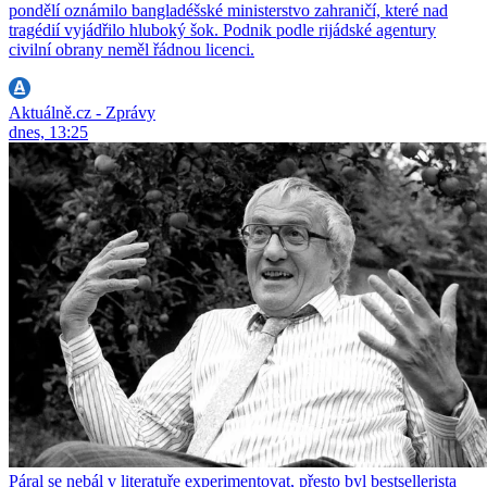
pondělí oznámilo bangladéšské ministerstvo zahraničí, které nad
tragédií vyjádřilo hluboký šok. Podnik podle rijádské agentury
civilní obrany neměl řádnou licenci.
Aktuálně.cz - Zprávy
dnes, 13:25
Páral se nebál v literatuře experimentovat, přesto byl bestsellerista