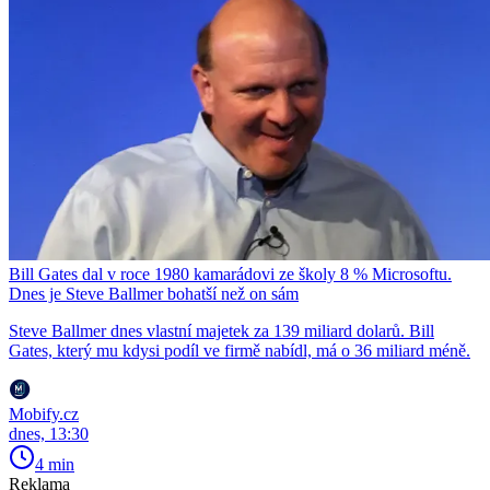
Bill Gates dal v roce 1980 kamarádovi ze školy 8 % Microsoftu.
Dnes je Steve Ballmer bohatší než on sám
Steve Ballmer dnes vlastní majetek za 139 miliard dolarů. Bill
Gates, který mu kdysi podíl ve firmě nabídl, má o 36 miliard méně.
Mobify.cz
dnes, 13:30
4 min
Reklama