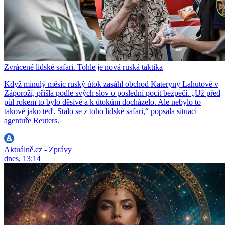
Zvrácené lidské safari. Tohle je nová ruská taktika
Když minulý měsíc ruský útok zasáhl obchod Kateryny Lahutové v
Záporoží, přišla podle svých slov o poslední pocit bezpečí. „Už před
půl rokem to bylo děsivé a k útokům docházelo. Ale nebylo to
takové jako teď. Stalo se z toho lidské safari,“ popsala situaci
agentuře Reuters.
Aktuálně.cz - Zprávy
dnes, 13:14