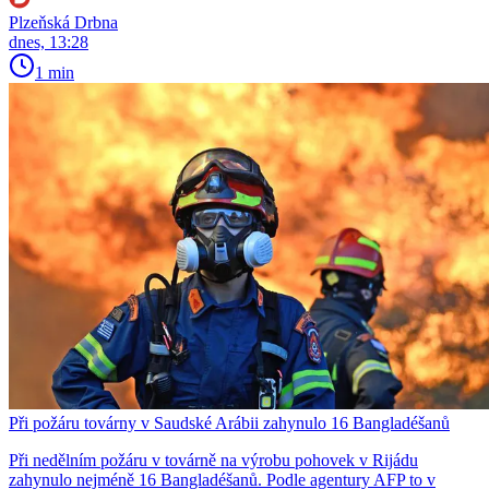
Plzeňská Drbna
dnes, 13:28
1 min
Při požáru továrny v Saudské Arábii zahynulo 16 Bangladéšanů
Při nedělním požáru v továrně na výrobu pohovek v Rijádu
zahynulo nejméně 16 Bangladéšanů. Podle agentury AFP to v