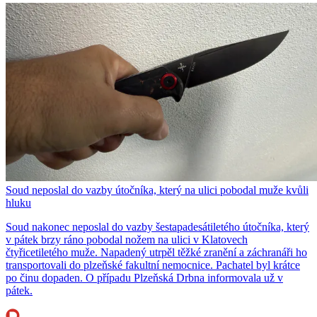
Soud neposlal do vazby útočníka, který na ulici pobodal muže kvůli
hluku
Soud nakonec neposlal do vazby šestapadesátiletého útočníka, který
v pátek brzy ráno pobodal nožem na ulici v Klatovech
čtyřicetiletého muže. Napadený utrpěl těžké zranění a záchranáři ho
transportovali do plzeňské fakultní nemocnice. Pachatel byl krátce
po činu dopaden. O případu Plzeňská Drbna informovala už v
pátek.