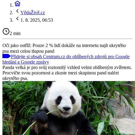
VědaŽivě.cz
1. 8. 2025, 06:53
2 min
Oči jako ostříž: Pouze 2 % lidí dokáže na internetu najít ukrytého
psa mezi celou tlupou pand
Přidejte si obsah Centrum.cz do oblíbených zdrojů pro Google
hledání a Google zprávy
Panda velká je pro svůj roztomilý vzhled velmi oblíbeným zvířetem.
Procvičte svou pozornost a zkuste mezi skupinou pand nalézt
ukrytého psa.