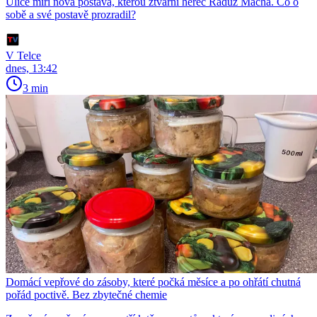
Ulice míří nová postava, kterou ztvární herec Radúz Mácha. Co o
sobě a své postavě prozradil?
V Telce
dnes, 13:42
3 min
Domácí vepřové do zásoby, které počká měsíce a po ohřátí chutná
pořád poctivě. Bez zbytečné chemie