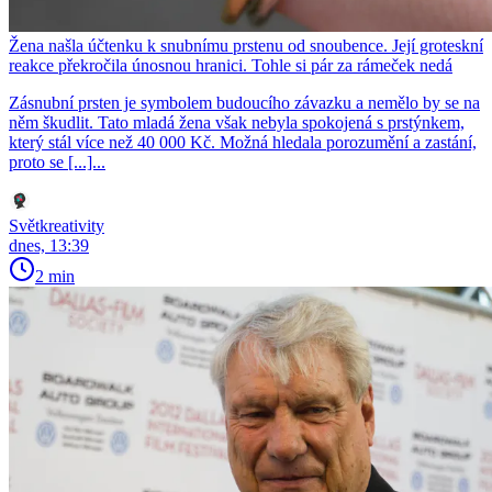
Žena našla účtenku k snubnímu prstenu od snoubence. Její groteskní
reakce překročila únosnou hranici. Tohle si pár za rámeček nedá
Zásnubní prsten je symbolem budoucího závazku a nemělo by se na
něm škudlit. Tato mladá žena však nebyla spokojená s prstýnkem,
který stál více než 40 000 Kč. Možná hledala porozumění a zastání,
proto se [...]...
Světkreativity
dnes, 13:39
2 min