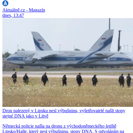
Aktuálně.cz - Magazín
dnes, 13:47
Dron nalezený v Lipsku nesl výbušninu, vyšetřovatelé našli stopy
stejné DNA jako v Litvě
Německá policie našla na dronu z východoněmeckého letiště
Lipsko/Halle, který nesl výbušninu, stopy DNA. S odvoláním na