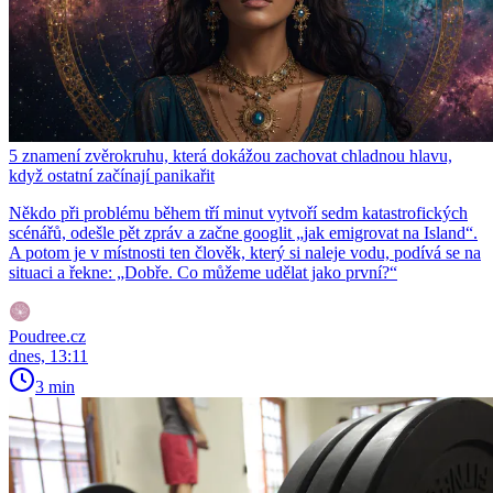
5 znamení zvěrokruhu, která dokážou zachovat chladnou hlavu,
když ostatní začínají panikařit
Někdo při problému během tří minut vytvoří sedm katastrofických
scénářů, odešle pět zpráv a začne googlit „jak emigrovat na Island“.
A potom je v místnosti ten člověk, který si naleje vodu, podívá se na
situaci a řekne: „Dobře. Co můžeme udělat jako první?“
Poudree.cz
dnes, 13:11
3 min