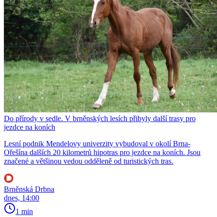
Do přírody v sedle. V brněnských lesích přibyly další trasy pro
jezdce na koních
Lesní podnik Mendelovy univerzity vybudoval v okolí Brna-
Ořešína dalších 20 kilometrů hipotras pro jezdce na koních. Jsou
značené a většinou vedou odděleně od turistických tras.
Brněnská Drbna
dnes, 14:00
1 min