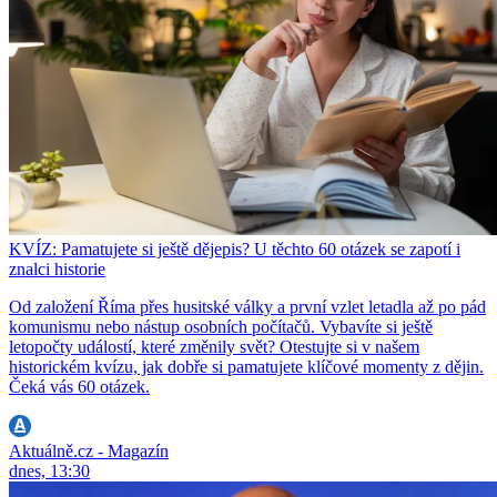
KVÍZ: Pamatujete si ještě dějepis? U těchto 60 otázek se zapotí i
znalci historie
Od založení Říma přes husitské války a první vzlet letadla až po pád
komunismu nebo nástup osobních počítačů. Vybavíte si ještě
letopočty událostí, které změnily svět? Otestujte si v našem
historickém kvízu, jak dobře si pamatujete klíčové momenty z dějin.
Čeká vás 60 otázek.
Aktuálně.cz - Magazín
dnes, 13:30