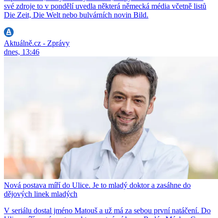
své zdroje to v pondělí uvedla některá německá média včetně listů
Die Zeit, Die Welt nebo bulvárních novin Bild.
Aktuálně.cz - Zprávy
dnes, 13:46
Nová postava míří do Ulice. Je to mladý doktor a zasáhne do
dějových linek mladých
V seriálu dostal jméno Matouš a už má za sebou první natáčení. Do