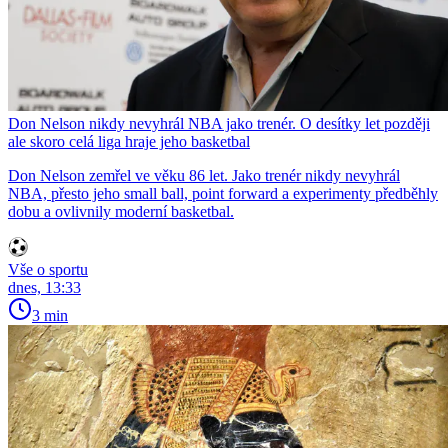
Don Nelson nikdy nevyhrál NBA jako trenér. O desítky let později
ale skoro celá liga hraje jeho basketbal
Don Nelson zemřel ve věku 86 let. Jako trenér nikdy nevyhrál
NBA, přesto jeho small ball, point forward a experimenty předběhly
dobu a ovlivnily moderní basketbal.
Vše o sportu
dnes, 13:33
3 min