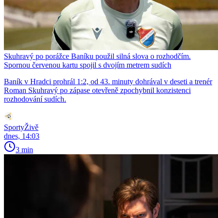
Skuhravý po porážce Baníku použil silná slova o rozhodčím.
Spornou červenou kartu spojil s dvojím metrem sudích
Baník v Hradci prohrál 1:2, od 43. minuty dohrával v deseti a trenér
Roman Skuhravý po zápase otevřeně zpochybnil konzistenci
rozhodování sudích.
SportyŽivě
dnes, 14:03
3 min