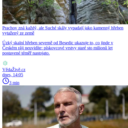
Prachov zná každý, ale Suché skály vypadají jako kamenný hřeben
vytažený ze země
Úzký skalní hřeben severně od Besedic ukazuje to, co jinde v
Českém ráji neuvidíte: pískovcové vrstvy staré sto milionů let
postavené téměř nastojato.
VědaŽivě.cz
dnes, 14:05
3 min