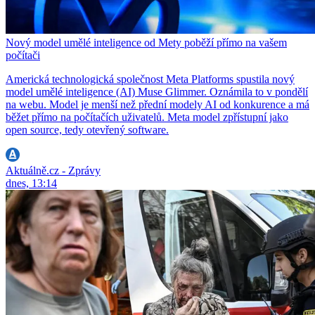
Nový model umělé inteligence od Mety poběží přímo na vašem
počítači
Americká technologická společnost Meta Platforms spustila nový
model umělé inteligence (AI) Muse Glimmer. Oznámila to v pondělí
na webu. Model je menší než přední modely AI od konkurence a má
běžet přímo na počítačích uživatelů. Meta model zpřístupní jako
open source, tedy otevřený software.
Aktuálně.cz - Zprávy
dnes, 13:14