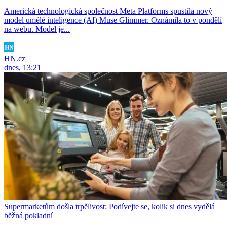
Americká technologická společnost Meta Platforms spustila nový
model umělé inteligence (AI) Muse Glimmer. Oznámila to v pondělí
na webu. Model je...
HN.cz
dnes, 13:21
Supermarketům došla trpělivost: Podívejte se, kolik si dnes vydělá
běžná pokladní