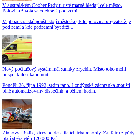
V australském Coober Pedy turisté marně hledají celé město.
Polovina života se odehrává pod zemí
V jihoaustralské poušti stojí městečko, kde polovina obyvatel žije
pod zemí a kde podzemní byt drží...
Nový počítačový systém měl sanitky zrychlit. Místo toho mohl
přispět k desítkám úmrtí
Pondělí 26. října 1992, sedm ráno. Londýnská záchranka spouští
plně automatizovaný dispečink, a během hodin...
Zinkový střízlík, který po desetiletích trhá rekordy. Za Tatru z půdy
platí sběratelé i 120 000 Kč