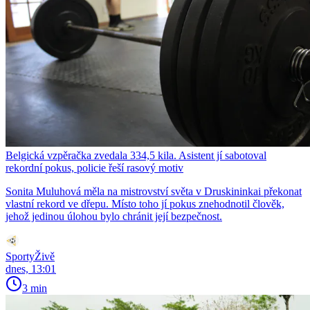
Belgická vzpěračka zvedala 334,5 kila. Asistent jí sabotoval
rekordní pokus, policie řeší rasový motiv
Sonita Muluhová měla na mistrovství světa v Druskininkai překonat
vlastní rekord ve dřepu. Místo toho jí pokus znehodnotil člověk,
jehož jedinou úlohou bylo chránit její bezpečnost.
SportyŽivě
dnes, 13:01
3 min