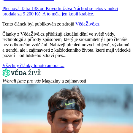
Plechová Tatra 138 od Kovodružstva Náchod se letos v aukci
prodala za 9 200 Kč. A to měla jen kopii krabice.
Tento článek byl publikován ze zdrojů
VědaŽivě.cz
Články z VědaŽivě.cz přibližují aktuální dění ve světě vědy,
technologií a přírody způsobem, který je srozumitelný i pro čtenáře
bez odborného vzdělání. Nabízejí přehled nových objevů, výzkumů
a trendů, ale i zajímavosti z každodenního života, které mají vědecké
pozadí – od lidského zdraví přes...
Všechny články tohoto autora →
Vybrali jsme pro vás
Magazíny a zajímavosti