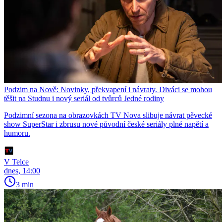
Podzim na Nově: Novinky, překvapení i návraty. Diváci se mohou
těšit na Studnu i nový seriál od tvůrců Jedné rodiny
Podzimní sezona na obrazovkách TV Nova slibuje návrat pěvecké
show SuperStar i zbrusu nové původní české seriály plné napětí a
humoru.
V Telce
dnes, 14:00
3 min