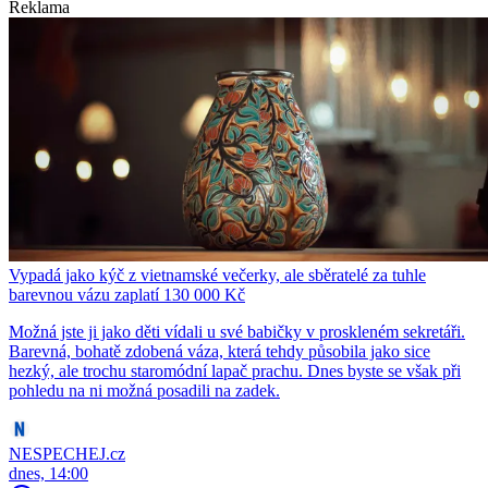
Reklama
Vypadá jako kýč z vietnamské večerky, ale sběratelé za tuhle
barevnou vázu zaplatí 130 000 Kč
Možná jste ji jako děti vídali u své babičky v proskleném sekretáři.
Barevná, bohatě zdobená váza, která tehdy působila jako sice
hezký, ale trochu staromódní lapač prachu. Dnes byste se však při
pohledu na ni možná posadili na zadek.
NESPECHEJ.cz
dnes, 14:00