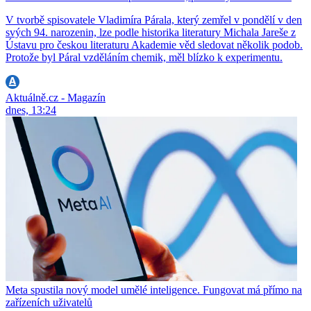
V tvorbě spisovatele Vladimíra Párala, který zemřel v pondělí v den
svých 94. narozenin, lze podle historika literatury Michala Jareše z
Ústavu pro českou literaturu Akademie věd sledovat několik podob.
Protože byl Páral vzděláním chemik, měl blízko k experimentu.
Aktuálně.cz - Magazín
dnes, 13:24
Meta spustila nový model umělé inteligence. Fungovat má přímo na
zařízeních uživatelů