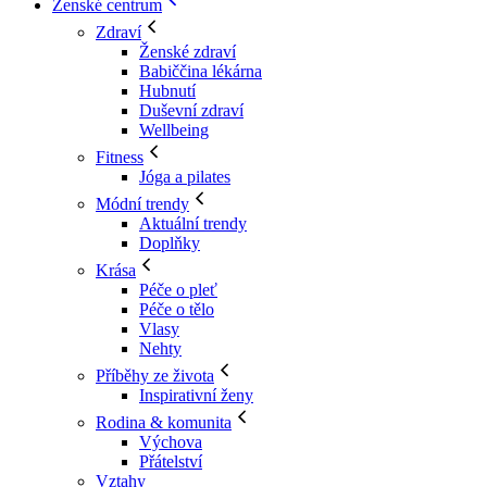
Ženské centrum
Zdraví
Ženské zdraví
Babiččina lékárna
Hubnutí
Duševní zdraví
Wellbeing
Fitness
Jóga a pilates
Módní trendy
Aktuální trendy
Doplňky
Krása
Péče o pleť
Péče o tělo
Vlasy
Nehty
Příběhy ze života
Inspirativní ženy
Rodina & komunita
Výchova
Přátelství
Vztahy