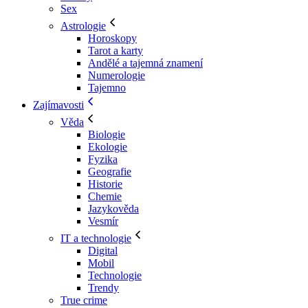
Sex
Astrologie
Horoskopy
Tarot a karty
Andělé a tajemná znamení
Numerologie
Tajemno
Zajímavosti
Věda
Biologie
Ekologie
Fyzika
Geografie
Historie
Chemie
Jazykověda
Vesmír
IT a technologie
Digital
Mobil
Technologie
Trendy
True crime