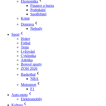
Ekonomika
Finance a burza
Podnikání
Spotřebitel
Krimi
Doprava
Nehody
Sport
Hokej
Fotbal
Tenis
Lyžování
Cyklistika
Atletika
Bojové sporty
ZOH 2026
Basketbal
NBA
Motosport
F1
Auto-moto
Elektromobily
Kultura