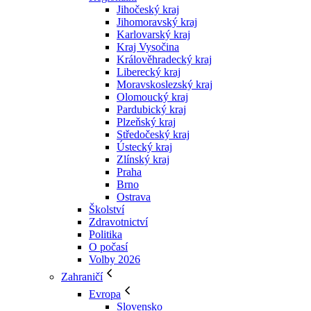
Jihočeský kraj
Jihomoravský kraj
Karlovarský kraj
Kraj Vysočina
Králověhradecký kraj
Liberecký kraj
Moravskoslezský kraj
Olomoucký kraj
Pardubický kraj
Plzeňský kraj
Středočeský kraj
Ústecký kraj
Zlínský kraj
Praha
Brno
Ostrava
Školství
Zdravotnictví
Politika
O počasí
Volby 2026
Zahraničí
Evropa
Slovensko