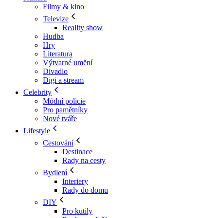
Filmy & kino
Televize
Reality show
Hudba
Hry
Literatura
Výtvarné umění
Divadlo
Digi a stream
Celebrity
Módní policie
Pro pamětníky
Nové tváře
Lifestyle
Cestování
Destinace
Rady na cesty
Bydlení
Interiery
Rady do domu
DIY
Pro kutily