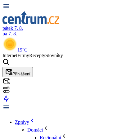
pátek 7. 8.
pá 7. 8.
19°C
Internet
Firmy
Recepty
Slovníky
Přihlášení
Zprávy
Domácí
Regionální