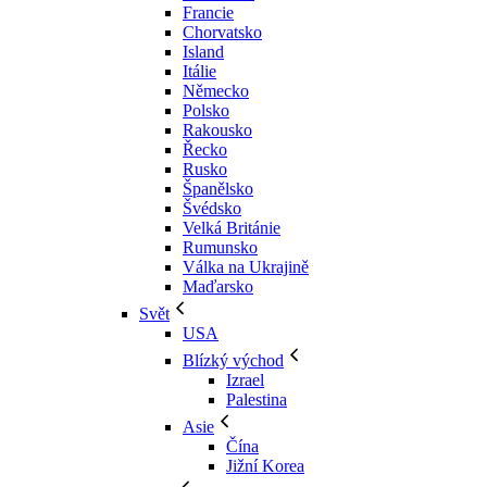
Francie
Chorvatsko
Island
Itálie
Německo
Polsko
Rakousko
Řecko
Rusko
Španělsko
Švédsko
Velká Británie
Rumunsko
Válka na Ukrajině
Maďarsko
Svět
USA
Blízký východ
Izrael
Palestina
Asie
Čína
Jižní Korea