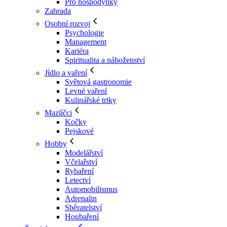
Pro hospodyňky
Zahrada
Osobní rozvoj
Psychologie
Management
Kariéra
Spiritualita a náboženství
Jídlo a vaření
Světová gastronomie
Levné vaření
Kulinářské triky
Mazlíčci
Kočky
Pejskové
Hobby
Modelářství
Včelařství
Rybaření
Letectví
Automobilismus
Adrenalin
Sběratelství
Houbaření