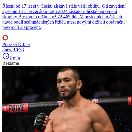
Řízení od 17 let si v Česku získává stále větší oblibu. Od zavedení
systému L17 na začátku roku 2024 získalo řidičské oprávnění
skupiny B v tomto režimu už 72 465 lidí. V posledních měsících
navíc podíl sedmnáctiletých řidičů mezi novými držiteli oprávnění
překročil 30 procent.
Pražská Drbna
dnes, 10:33
2 min
Reklama