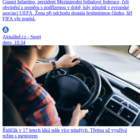
Gianni Infantino, prezident Mezinárodní fotbalové federace, čelí
obvinění z poměru s podřízenou v době, kdy působil v evropské
asociaci UEFA. Žena při odchodu dostala šestimístnou částku, šéf
FIFA vše popírá.
Aktuálně.cz - Sport
dnes, 10:34
Řidičák v 17 letech láká stále více mladých. Třetina už využívá
režim s mentorem