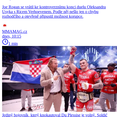
Joe Rogan se vrátil ke kontroverznímu konci duelu Oleksandra
Usyka s Ricem Verhoevenem. Podle něj nešlo jen o chybu
rozhodčího a otevřeně připustil možnost korupce.
MMAMAG.cz
dnes, 10:15
1 min
Jediný bojovník, který knokautoval Du Plessise je volný. Soldić