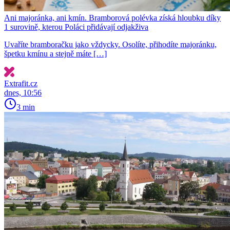
Ani majoránka, ani kmín. Bramborová polévka získá hloubku díky
1 surovině, kterou Poláci přidávají odjakživa
Uvaříte bramboračku jako vždycky. Osolíte, přihodíte majoránku,
špetku kmínu a stejně máte […]
Extrafit.cz
dnes, 10:56
3 min