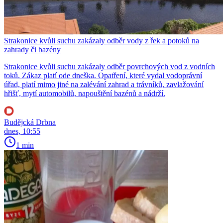
Strakonice kvůli suchu zakázaly odběr vody z řek a potoků na
zahrady či bazény
Strakonice kvůli suchu zakázaly odběr povrchových vod z vodních
toků. Zákaz platí ode dneška. Opatření, které vydal vodoprávní
úřad, platí mimo jiné na zalévání zahrad a trávníků, zavlažování
hřišť, mytí automobilů, napouštění bazénů a nádrží.
Budějcká Drbna
dnes, 10:55
1 min