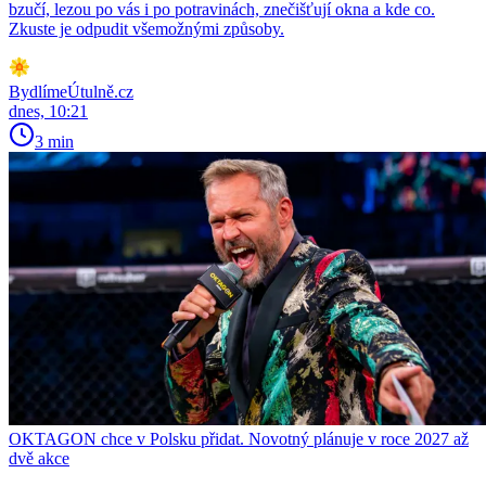
bzučí, lezou po vás i po potravinách, znečišťují okna a kde co.
Zkuste je odpudit všemožnými způsoby.
BydlímeÚtulně.cz
dnes, 10:21
3 min
OKTAGON chce v Polsku přidat. Novotný plánuje v roce 2027 až
dvě akce