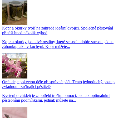
Kopr a okurky tvoří na zahradě ideální dvojici. Společné pěstování
přináší hned několik výhod
Kopr a okurky jsou dvě rostliny, které se spolu dobře snesou jak na
záhonku, tak i v kuchyni. Kopr můžete...
Orchideje pokvetou déle při správné péči. Tento jednoduchý postup
zvládnou i začínající pěstitelé
Kvetení orchidejí je zapotřebí trošku pomoci. Jednak optimálními
pěstebními podmínkami, jednak můžete na...