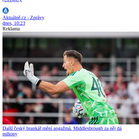
Aktuálně.cz - Zprávy
dnes, 10:23
Reklama
Další český brankář mění angažmá. Middlesbrough za něj dá
miliony