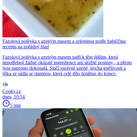
Fazolová polévka s uzeným masem a zeleninou podle babiččina
receptu na pořádný hlad
Fazolová polévka s uzeným masem patří k těm jídlům, která
nepotřebují žádné okázalé ingredience ani složité postupy - a přesto
jsou naprosto dokonalá. Stačí správné uzené, trocha trpělivosti a
jíška ze sádla se slaninou, která celé dílo dotáhne do konce.
Cooky.cz
dnes, 10:54
5 min