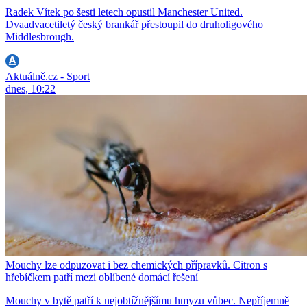
Radek Vítek po šesti letech opustil Manchester United.
Dvaadvacetiletý český brankář přestoupil do druholigového
Middlesbrough.
Aktuálně.cz - Sport
dnes, 10:22
Mouchy lze odpuzovat i bez chemických přípravků. Citron s
hřebíčkem patří mezi oblíbené domácí řešení
Mouchy v bytě patří k nejobtížnějšímu hmyzu vůbec. Nepříjemně