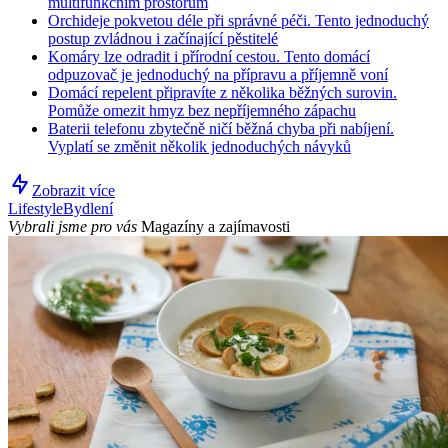
multifunkčním prostorům
Orchideje pokvetou déle při správné péči. Tento jednoduchý
postup zvládnou i začínající pěstitelé
Komáry lze odradit i přírodní cestou. Tento domácí
odpuzovač je jednoduchý na přípravu a příjemně voní
Domácí repelent připravíte z několika běžných surovin.
Pomůže omezit hmyz bez nepříjemného zápachu
Baterii telefonu zbytečně ničí běžná chyba při nabíjení.
Vyplatí se změnit několik jednoduchých návyků
Zobrazit více
Lifestyle
Bydlení
Vybrali jsme pro vás
Magazíny a zajímavosti