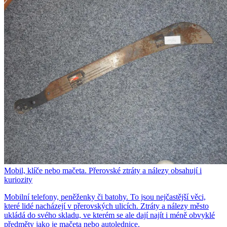
Mobil, klíče nebo mačeta. Přerovské ztráty a nálezy obsahují i
kuriozity
Mobilní telefony, peněženky či batohy. To jsou nejčastější věci,
které lidé nacházejí v přerovských ulicích. Ztráty a nálezy město
ukládá do svého skladu, ve kterém se ale dají najít i méně obvyklé
předměty jako je mačeta nebo autolednice.