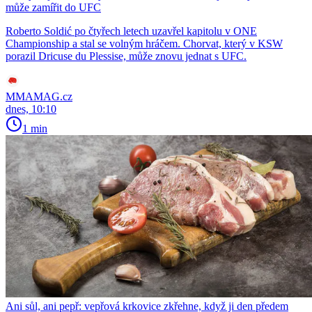
může zamířit do UFC
Roberto Soldić po čtyřech letech uzavřel kapitolu v ONE
Championship a stal se volným hráčem. Chorvat, který v KSW
porazil Dricuse du Plessise, může znovu jednat s UFC.
MMAMAG.cz
dnes, 10:10
1 min
Ani sůl, ani pepř: vepřová krkovice zkřehne, když ji den předem