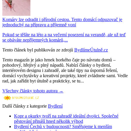
Komáry lze odradit i přírodní cestou. Tento domácí odpuzovač je
jednoduchý na přípravu a příjemně voní
Pokud se těšíte na léto a na večerní posezení na verandě, ale už teď
se obáváte nepříjemných komárů,...
Tento článek byl publikován ze zdrojů
BydlímeÚtulně.cz
Tento magazín je jako hrnek horkého čaje po návratu domů –
pohodový, hřejivý a plný nápadů. Nabízí články o bydlení,
interiérovém designu i zahradě, ale také tipy na úsporná řešení,
domácí vychytávky a kreativní projekty, které zvládnete sami. Vedle
rad, jak zařídit byt útulně a prakticky, se tu...
Všechny články tohoto autora →
Další články z kategorie
Bydlení
Kopr a okurky tvoří na zahradě ideální dvojici. Společné
pěstování přináší hned několik výhod
Bydlení Čechů v budoucnosti? Směřujeme k menším