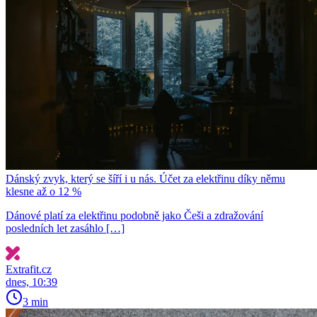
Dánský zvyk, který se šíří i u nás. Účet za elektřinu díky němu
klesne až o 12 %
Dánové platí za elektřinu podobně jako Češi a zdražování
posledních let zasáhlo […]
Extrafit.cz
dnes, 10:39
3 min