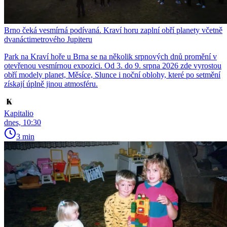
Brno čeká vesmírná podívaná. Kraví horu zaplní obří planety včetně
dvanáctimetrového Jupiteru
Park na Kraví hoře u Brna se na několik srpnových dnů promění v
otevřenou vesmírnou expozici. Od 3. do 9. srpna 2026 zde vyrostou
obří modely planet, Měsíce, Slunce i noční oblohy, které po setmění
získají úplně jinou atmosféru.
Kapitalio
dnes, 10:30
3 min