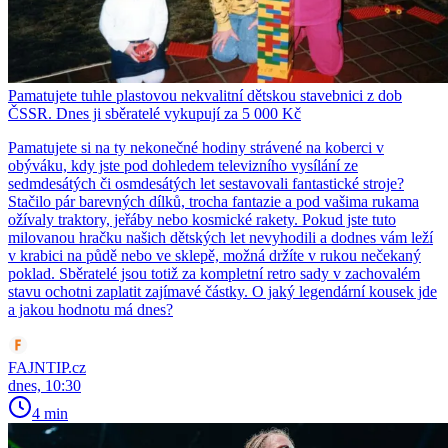
Pamatujete tuhle plastovou nekvalitní dětskou stavebnici z dob
ČSSR. Dnes ji sběratelé vykupují za 5 000 Kč
Pamatujete si na ty nekonečné hodiny strávené na koberci v
obýváku, kdy jste pod dohledem televizního vysílání ze
sedmdesátých či osmdesátých let sestavovali fantastické stroje?
Stačilo pár barevných dílků, trocha fantazie a pod vašima rukama
ožívaly traktory, jeřáby nebo kosmické rakety. Pokud jste tuto
milovanou hračku našich dětských let nevyhodili a dodnes vám leží
v krabici na půdě nebo ve sklepě, možná držíte v rukou nečekaný
poklad. Sběratelé jsou totiž za kompletní retro sady v zachovalém
stavu ochotni zaplatit zajímavé částky. O jaký legendární kousek jde
a jakou hodnotu má dnes?
FAJNTIP.cz
dnes, 10:30
4 min