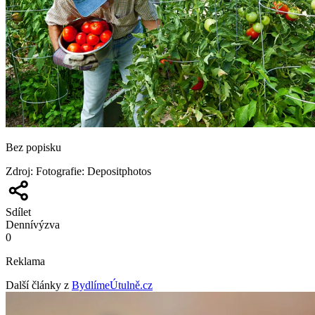
Bez popisku
Zdroj
:
Fotografie: Depositphotos
Sdílet
Denní
výzva
0
Reklama
Další články z
BydlímeÚtulně.cz