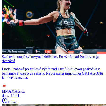
Szabová stoupá světovým žebříčkem. Po výhře nad Pudilovou je
dvanáctá
Lucia Szabová po titulové výhře nad Lucií Pudilovou poskočila v
bantamové váze o dvě místa. Neporažená šampionka OKTAGONu
je nově dvanáctá.
MMAMAG.cz
dnes, 10:24
1 min