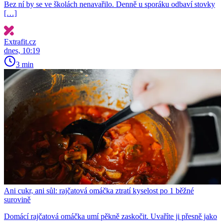
Bez ní by se ve školách nenavařilo. Denně u sporáku odbaví stovky
[…]
Extrafit.cz
dnes, 10:19
3 min
Ani cukr, ani sůl: rajčatová omáčka ztratí kyselost po 1 běžné
surovině
Domácí rajčatová omáčka umí pěkně zaskočit. Uvaříte ji přesně jako