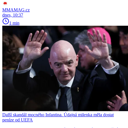
MMAMAG.cz
dnes, 10:37
1 min
Další skandál mocného Infantina. Údajná milenka měla dostat
peníze od UEFA