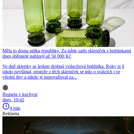
Měla to doma půlka republiky. Za tuhle sadu skleniček s bublinkami
dnes sběratelé nabízejí až 50 000 Kč
Ve dně sklenky se leskne drobná vzduchová bublinka. Roky si jí
nikdo nevšímal, protože z těch skleniček se pilo o svátcích i ve
všední dny a nikdo je nepovažoval za...
Bruneta v kuchyni
dnes, 10:42
4 min
Reklama