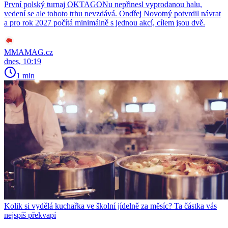
První polský turnaj OKTAGONu nepřinesl vyprodanou halu,
vedení se ale tohoto trhu nevzdává. Ondřej Novotný potvrdil návrat
a pro rok 2027 počítá minimálně s jednou akcí, cílem jsou dvě.
MMAMAG.cz
dnes, 10:19
1 min
Kolik si vydělá kuchařka ve školní jídelně za měsíc? Ta částka vás
nejspíš překvapí