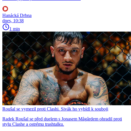
Hanácká Drbna
dnes, 10:38
1 min
Roušal se vymezil proti Clashi. Sivák ho vybídl k souboji
Radek Roušal se před duelem s Jonasem Mågårdem ohradil proti
stylu Clashe a ostrému trashtalku.