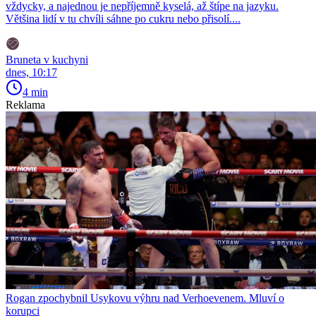
vždycky, a najednou je nepříjemně kyselá, až štípe na jazyku.
Většina lidí v tu chvíli sáhne po cukru nebo přisolí....
Bruneta v kuchyni
dnes, 10:17
4 min
Reklama
Rogan zpochybnil Usykovu výhru nad Verhoevenem. Mluví o
korupci