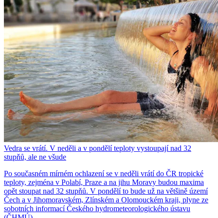
Vedra se vrátí. V neděli a v pondělí teploty vystoupají nad 32
stupňů, ale ne všude
Po současném mírném ochlazení se v neděli vrátí do ČR tropické
teploty, zejména v Polabí, Praze a na jihu Moravy budou maxima
opět stoupat nad 32 stupňů. V pondělí to bude už na většině území
Čech a v Jihomoravském, Zlínském a Olomouckém kraji, plyne ze
sobotních informací Českého hydrometeorologického ústavu
(ČHMÚ).