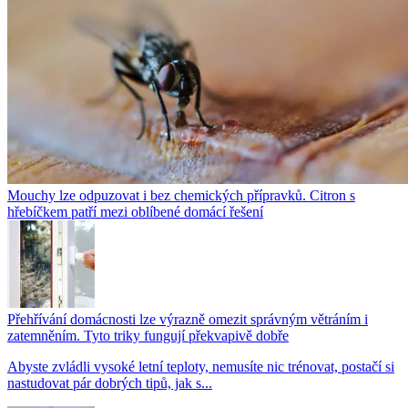
Mouchy lze odpuzovat i bez chemických přípravků. Citron s
hřebíčkem patří mezi oblíbené domácí řešení
Přehřívání domácnosti lze výrazně omezit správným větráním i
zatemněním. Tyto triky fungují překvapivě dobře
Abyste zvládli vysoké letní teploty, nemusíte nic trénovat, postačí si
nastudovat pár dobrých tipů, jak s...