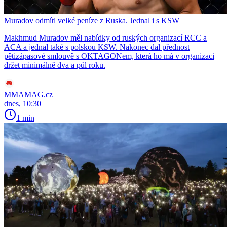
Muradov odmítl velké peníze z Ruska. Jednal i s KSW
Makhmud Muradov měl nabídky od ruských organizací RCC a
ACA a jednal také s polskou KSW. Nakonec dal přednost
pětizápasové smlouvě s OKTAGONem, která ho má v organizaci
držet minimálně dva a půl roku.
MMAMAG.cz
dnes, 10:30
1 min