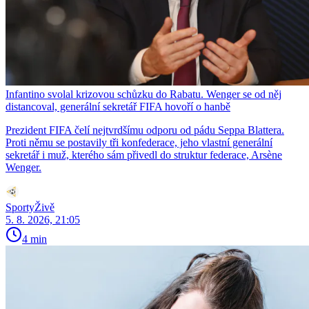
Infantino svolal krizovou schůzku do Rabatu. Wenger se od něj
distancoval, generální sekretář FIFA hovoří o hanbě
Prezident FIFA čelí nejtvrdšímu odporu od pádu Seppa Blattera.
Proti němu se postavily tři konfederace, jeho vlastní generální
sekretář i muž, kterého sám přivedl do struktur federace, Arsène
Wenger.
SportyŽivě
5. 8. 2026, 21:05
4 min