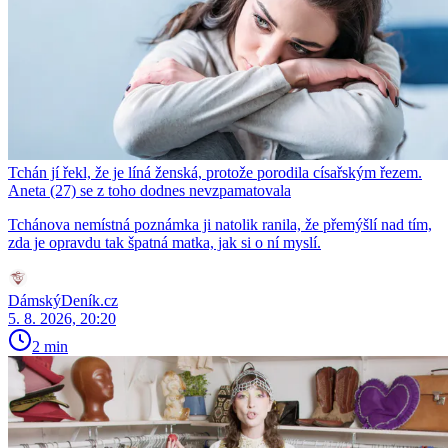
Tchán jí řekl, že je líná ženská, protože porodila císařským řezem.
Aneta (27) se z toho dodnes nevzpamatovala
Tchánova nemístná poznámka ji natolik ranila, že přemýšlí nad tím,
zda je opravdu tak špatná matka, jak si o ní myslí.
DámskýDeník.cz
5. 8. 2026, 20:20
2 min