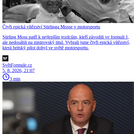
Čtyři epická vítězství Stirlinga Mosse v motorsportu
Stirling Moss patří k nejlepším jezdcům, kteří závodili ve formuli 1,
ale nedosáhli na mistrovský titul. Vybrali jsme čtyři epická vítězství,
která britský pilot dobyl ve světě motorsportu.
SvětFormule.cz
5. 8. 2026, 21:07
3 min