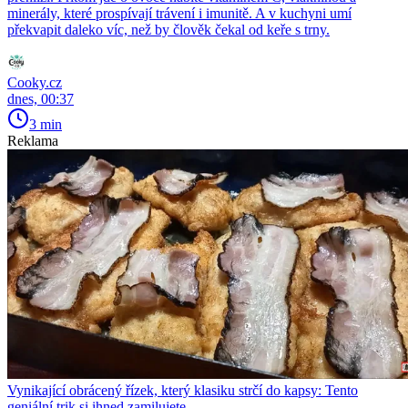
minerály, které prospívají trávení i imunitě. A v kuchyni umí
překvapit daleko víc, než by člověk čekal od keře s trny.
Cooky.cz
dnes, 00:37
3 min
Reklama
Vynikající obrácený řízek, který klasiku strčí do kapsy: Tento
geniální trik si ihned zamilujete