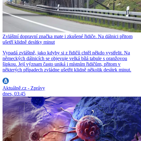
Zvláštní dopravní značka mate i zkušené řidiče. Na dálnici přitom
ušetří klidně desítky minut
Vypadá zvláštně, jako kdyby si z řidičů chtěl někdo vystřelit. Na
německých dálnicích se objevuje velká bílá tabule s oranžovou
šipkou. Její význam často uniká i místním řidičům, přitom v
některých případech zvládne ušetřit klidně několik desítek minut.
Aktuálně.cz - Zprávy
dnes, 03:45