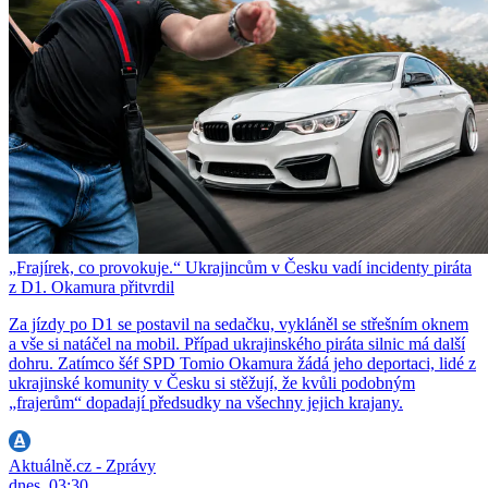
„Frajírek, co provokuje.“ Ukrajincům v Česku vadí incidenty piráta
z D1. Okamura přitvrdil
Za jízdy po D1 se postavil na sedačku, vykláněl se střešním oknem
a vše si natáčel na mobil. Případ ukrajinského piráta silnic má další
dohru. Zatímco šéf SPD Tomio Okamura žádá jeho deportaci, lidé z
ukrajinské komunity v Česku si stěžují, že kvůli podobným
„frajerům“ dopadají předsudky na všechny jejich krajany.
Aktuálně.cz - Zprávy
dnes, 03:30