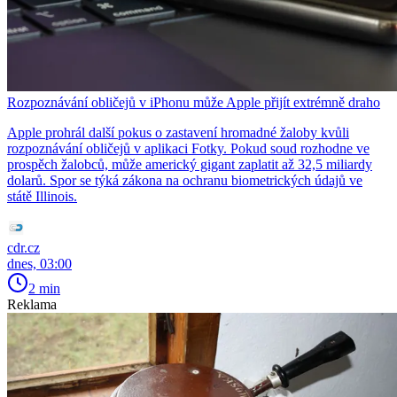
Rozpoznávání obličejů v iPhonu může Apple přijít extrémně draho
Apple prohrál další pokus o zastavení hromadné žaloby kvůli
rozpoznávání obličejů v aplikaci Fotky. Pokud soud rozhodne ve
prospěch žalobců, může americký gigant zaplatit až 32,5 miliardy
dolarů. Spor se týká zákona na ochranu biometrických údajů ve
státě Illinois.
cdr.cz
dnes, 03:00
2 min
Reklama