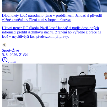
Dlouholetý kouč národního týmu v problémech. Jandač si přivodil
vážné zranění a v Plzni není schopen trénovat
Hlavní trenér HC Škoda Plzeň Josef Jandač si podle dostupných
informací přetrhl Achillovu šlachu. Zranění ho vyřadilo z práce na
ledě v nejcitlivější fázi předsezonní přípravy.
SportyŽivě
5. 8. 2026, 21:34
3 min