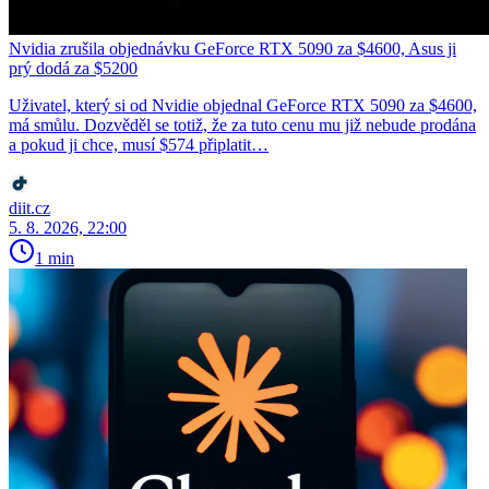
Nvidia zrušila objednávku GeForce RTX 5090 za $4600, Asus ji
prý dodá za $5200
Uživatel, který si od Nvidie objednal GeForce RTX 5090 za $4600,
má smůlu. Dozvěděl se totiž, že za tuto cenu mu již nebude prodána
a pokud ji chce, musí $574 připlatit…
diit.cz
5. 8. 2026, 22:00
1 min