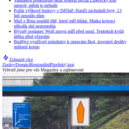
Vandalem poškozená okna Ještědu nechá Liberecký kraj
opravit, měnit je nebude
Požár výškové budovy v Děčíně: Hasiči zachránili byty, 13
lidí opustilo dům
Muž z Brna popálil dítě, které měl hlídat. Matka kojenci
několik dní nepomohla
Bývalý poslanec Wolf znovu míří před soud. Tentokrát kvůli
útěku před vězením
Budějce využívají prázdniny k opravám škol, investují desítky
milionů korun
Zobrazit více
Zprávy
Domácí
Regionální
Plzeňský kraj
Vybrali jsme pro vás
Magazíny a zajímavosti