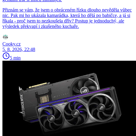
Přiznám se vám, že jsem o obráceném řízku dlouho nevěděla vůbec
nic. Pak mi ho ukázala kamarádka, která ho dělá po babičce, a já si
říkala - proč jsem to nezkoušela dřív? Postup je jednoduchý, ale
výsledek překvapí i zkušeného kuchaře.
Cooky.cz
5. 8. 2026, 22:48
5 min