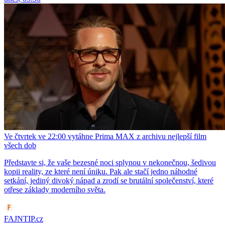
Ve čtvrtek ve 22:00 vytáhne Prima MAX z archivu nejlepší film
všech dob
Představte si, že vaše bezesné noci splynou v nekonečnou, šedivou
kopii reality, ze které není úniku. Pak ale stačí jedno náhodné
setkání, jediný divoký nápad a zrodí se brutální společenství, které
otřese základy moderního světa.
FAJNTIP.cz