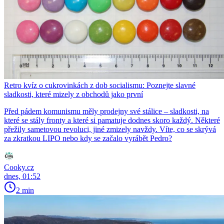
Retro kvíz o cukrovinkách z dob socialismu: Poznejte slavné
sladkosti, které mizely z obchodů jako první
Před pádem komunismu měly prodejny své stálice – sladkosti, na
které se stály fronty a které si pamatuje dodnes skoro každý. Některé
přežily sametovou revoluci, jiné zmizely navždy. Víte, co se skrývá
za zkratkou LIPO nebo kdy se začalo vyrábět Pedro?
Cooky.cz
dnes, 01:52
2 min