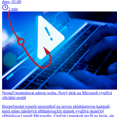
dnes, 01:00
2 min
Nestačí kontrolovat adresu webu. Nový útok na Microsoft využívá
oficiální portál
Bezpečnostní experti upozorňují na novou phishingovou kampaň,
která místo falešných přihlašovacích stránek využívá skutečný
přihlašovací portál Microsoftu. Útočníci tentokrát necílí na hesla, ale