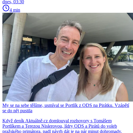
dnes, 03:30
4 min
My se na sebe těšíme, usmíval se Portlík z ODS na Pirátku. Vzápětí
se do něj pustila
Když deník Aktuálně.cz domlouval rozhovory s Tomášem
Portlíkem a Terezou Nislerovou, lídry ODS a Pirátů do voleb
pražského primátora, padl návrh dát je na pár minut dohromady.