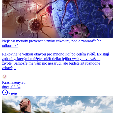
Nejlepší metody prevence vzniku rakoviny podle zahraničních
odborníků
Rakovina je velkou obavou pro mnoho lidí po celém světě. Existují
způsoby, kterými můžete snížit riziko jejího výskytu ve vašem
životě. Samozřejmě vám nic nezaručí, ale budete žít rozhodně
zdravěji.
Krasnezeny.eu
dnes, 03:34
2 min