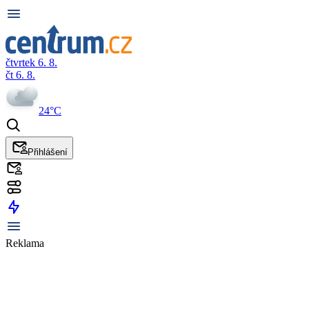
čtvrtek 6. 8.
čt 6. 8.
24°C
Přihlášení
Reklama