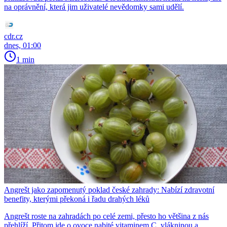
na oprávnění, která jim uživatelé nevědomky sami udělí.
cdr.cz
dnes, 01:00
1 min
Angrešt jako zapomenutý poklad české zahrady: Nabízí zdravotní
benefity, kterými překoná i řadu drahých léků
Angrešt roste na zahradách po celé zemi, přesto ho většina z nás
přehlíží. Přitom jde o ovoce nabité vitaminem C, vlákninou a