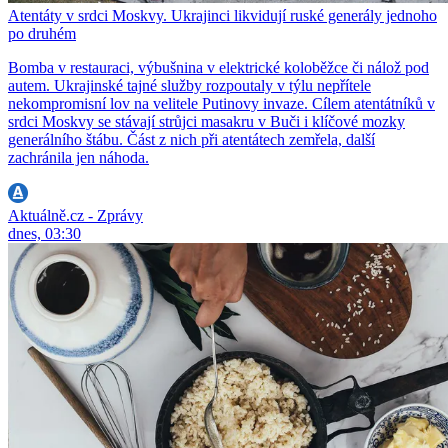
Atentáty v srdci Moskvy. Ukrajinci likvidují ruské generály jednoho
po druhém
Bomba v restauraci, výbušnina v elektrické koloběžce či nálož pod
autem. Ukrajinské tajné služby rozpoutaly v týlu nepřítele
nekompromisní lov na velitele Putinovy invaze. Cílem atentátníků v
srdci Moskvy se stávají strůjci masakru v Buči i klíčové mozky
generálního štábu. Část z nich při atentátech zemřela, další
zachránila jen náhoda.
Aktuálně.cz - Zprávy
dnes, 03:30