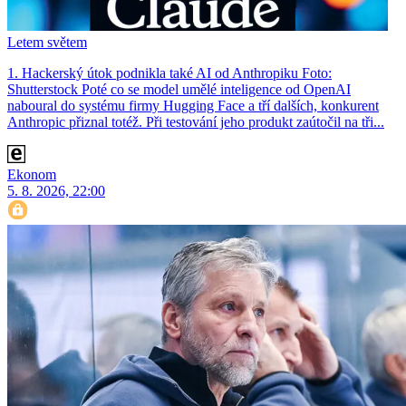
Letem světem
1. Hackerský útok podnikla také AI od Anthropiku Foto:
Shutterstock Poté co se model umělé inteligence od OpenAI
naboural do systému firmy Hugging Face a tří dalších, konkurent
Anthro­pic přiznal totéž. Při testování jeho produkt zaútočil na tři...
Ekonom
5. 8. 2026, 22:00