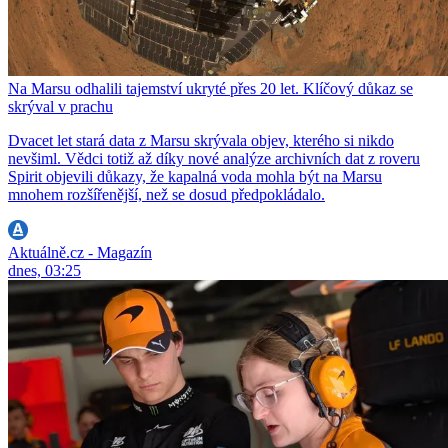
Na Marsu odhalili tajemství ukryté přes 20 let. Klíčový důkaz se
skrýval v prachu
Dvacet let stará data z Marsu skrývala objev, kterého si nikdo
nevšiml. Vědci totiž až díky nové analýze archivních dat z roveru
Spirit objevili důkazy, že kapalná voda mohla být na Marsu
mnohem rozšířenější, než se dosud předpokládalo.
Aktuálně.cz - Magazín
dnes, 03:25