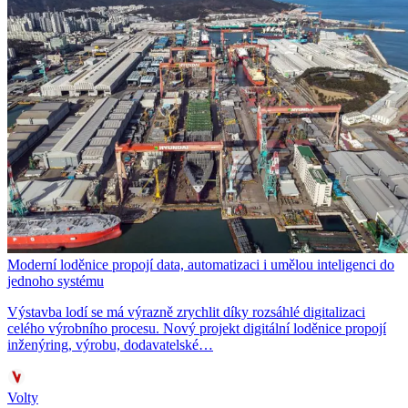
Moderní loděnice propojí data, automatizaci i umělou inteligenci do
jednoho systému
Výstavba lodí se má výrazně zrychlit díky rozsáhlé digitalizaci
celého výrobního procesu. Nový projekt digitální loděnice propojí
inženýring, výrobu, dodavatelské…
Volty