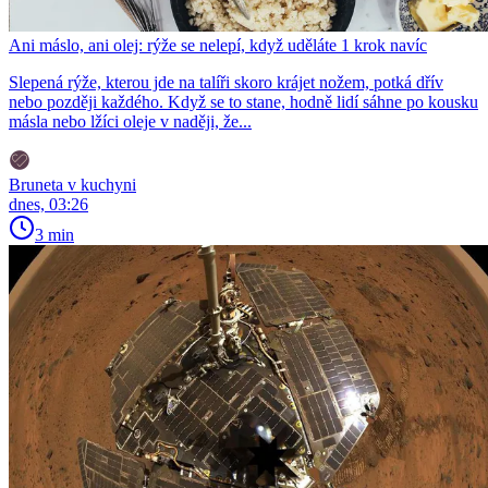
Ani máslo, ani olej: rýže se nelepí, když uděláte 1 krok navíc
Slepená rýže, kterou jde na talíři skoro krájet nožem, potká dřív
nebo později každého. Když se to stane, hodně lidí sáhne po kousku
másla nebo lžíci oleje v naději, že...
Bruneta v kuchyni
dnes, 03:26
3 min