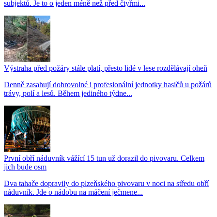
subjektů. Je to o jeden méně než před čtyřmi...
Výstraha před požáry stále platí, přesto lidé v lese rozdělávají oheň
Denně zasahují dobrovolné i profesionální jednotky hasičů u požárů
trávy, polí a lesů. Během jediného týdne...
První obří náduvník vážící 15 tun už dorazil do pivovaru. Celkem
jich bude osm
Dva tahače dopravily do plzeňského pivovaru v noci na středu obří
náduvník. Jde o nádobu na máčení ječmene...