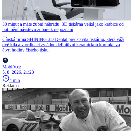
30 minut a máte zubní náhradu: 3D tiskárna velká jako krabice od
bot mění návštěvu zubaře k nepoznání
Čínská firma SHINING 3D Dental představila tiskárnu, která váží
dvě kila a v ordinaci zvládne definitivní keramickou korunku za
čtvrt hodiny čistého tisku.
Mobify.cz
5. 8. 2026, 21:23
4 min
Reklama