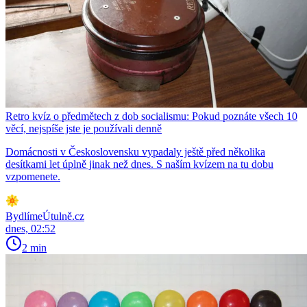
Retro kvíz o předmětech z dob socialismu: Pokud poznáte všech 10
věcí, nejspíše jste je používali denně
Domácnosti v Československu vypadaly ještě před několika
desítkami let úplně jinak než dnes. S naším kvízem na tu dobu
vzpomenete.
BydlímeÚtulně.cz
dnes, 02:52
2 min