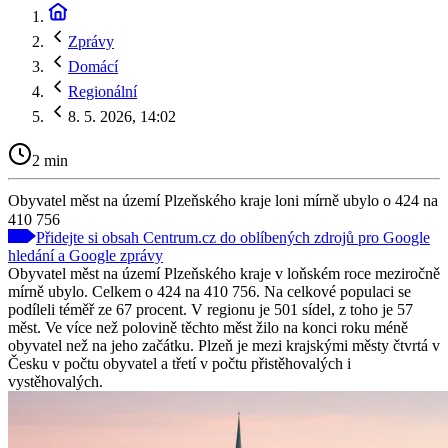
Zprávy
Domácí
Regionální
8. 5. 2026, 14:02
2 min
Obyvatel měst na území Plzeňského kraje loni mírně ubylo o 424 na
410 756
Přidejte si obsah Centrum.cz do oblíbených zdrojů pro Google
hledání a Google zprávy
Obyvatel měst na území Plzeňského kraje v loňském roce meziročně
mírně ubylo. Celkem o 424 na 410 756. Na celkové populaci se
podíleli téměř ze 67 procent. V regionu je 501 sídel, z toho je 57
měst. Ve více než polovině těchto měst žilo na konci roku méně
obyvatel než na jeho začátku. Plzeň je mezi krajskými městy čtvrtá v
Česku v počtu obyvatel a třetí v počtu přistěhovalých i
vystěhovalých.