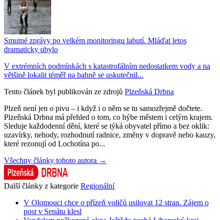
Smutné zprávy po velkém monitoringu labutí. Mláďat letos
dramaticky ubylo
V extrémních podmínkách s katastrofálním nedostatkem vody a na
většině lokalit téměř na bahně se uskutečnil...
Tento článek byl publikován ze zdrojů
Plzeňská Drbna
Plzeň není jen o pivu – i když i o něm se tu samozřejmě dočtete.
Plzeňská Drbna má přehled o tom, co hýbe městem i celým krajem.
Sleduje každodenní dění, které se týká obyvatel přímo a bez oklik:
uzavírky, nehody, rozhodnutí radnice, změny v dopravě nebo kauzy,
které rezonují od Lochotína po...
Všechny články tohoto autora →
Další články z kategorie
Regionální
V Olomouci chce o přízeň voličů usilovat 12 stran. Zájem o
post v Senátu klesl