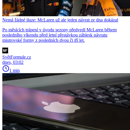
Nemá žádné iluze: McLaren už ale jeden návrat ze dna dokázal
Po měsících trápení v úvodu sezony předvedl McLaren během
posledního víkendu před letní přestávkou záblesk návratu
mistrovské formy z posledních dvou či tří let.
SvětFormule.cz
dnes, 03:02
1 min