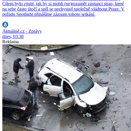
Cílem bylo zjistit, jak by si mohli (ne)rozumět zástupci stran, které
na sebe často útočí a spíš se nechystají společně vládnout Praze. V
pořadu Spotlight přinášíme záznam tohoto setkání.
Aktuálně.cz - Zprávy
dnes, 03:30
Reklama