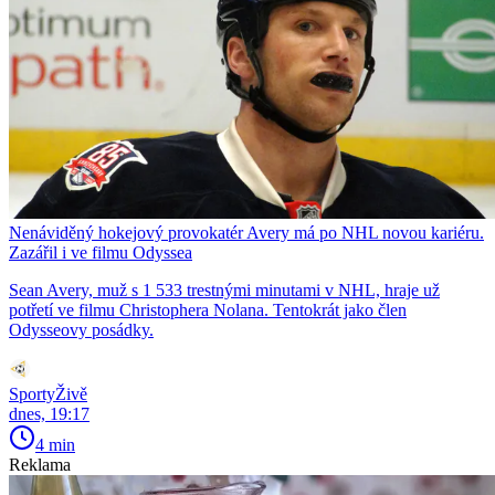
Nenáviděný hokejový provokatér Avery má po NHL novou kariéru.
Zazářil i ve filmu Odyssea
Sean Avery, muž s 1 533 trestnými minutami v NHL, hraje už
potřetí ve filmu Christophera Nolana. Tentokrát jako člen
Odysseovy posádky.
SportyŽivě
dnes, 19:17
4 min
Reklama