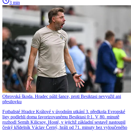
3 min
Obrovská škoda. Hradec pálil šance, proti Besiktasi nevyužil ani
přesilovku
Fotbalisté Hradce Králové v úvodním utkání 3. předkola Evropské
ligy podlehli doma favorizovanému Besiktasi 0:1. V 80. minutě
rozhodl Semih Kilicsoy. Hosté, v jejichž základní sestavě nastoupil
český křídelník Václav Černý, hráli od 71. minuty bez vyloučeného