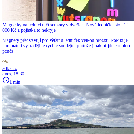
Magnetky na lednici ničí senzory v dveřích. Nová lednička stojí 12
000 Kč a pojistka to nekryje
Magnety představují pro většinu ledniček velkou hrozbu. Pokud je
tam máte i vy, raději je rychle sundejte, protože jinak přijdete o plno
peněz.
adbz.cz
dnes, 18:30
1 min