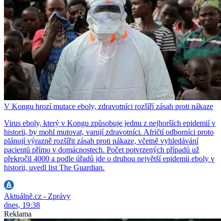
V Kongu hrozí mutace eboly, zdravotníci rozšíří zásah proti nákaze
Virus eboly, který v Kongu způsobuje jednu z nejhorších epidemií v
historii, by mohl mutovat, varují zdravotníci. Afričtí odborníci proto
plánují výrazně rozšířit zásah proti nákaze, včetně vyhledávání
pacientů přímo v domácnostech. Počet potvrzených případů už
překročil 4000 a podle úřadů jde o druhou největší epidemii eboly v
historii, uvedl list The Guardian.
Aktuálně.cz - Zprávy
dnes, 19:38
Reklama