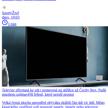
SportyŽivě
dnes, 19:03
3 min
Televize přivrtaná ke zdi i postavená na skříňce už Čechy štve. Našli
mnohem zajímavější řešení, které neruší prostor
Velká černá plocha uprostřed obýváku dráždí čím dál víc lidí. Místo
klasického zavěšení volí posuvné panely, lamely nebo televizor,