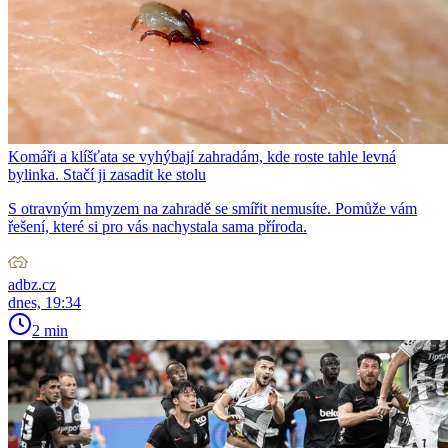
Komáři a klíšťata se vyhýbají zahradám, kde roste tahle levná
bylinka. Stačí ji zasadit ke stolu
S otravným hmyzem na zahradě se smířit nemusíte. Pomůže vám
řešení, které si pro vás nachystala sama příroda.
adbz.cz
dnes, 19:34
2 min