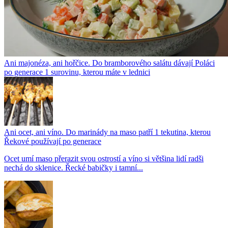
Ani majonéza, ani hořčice. Do bramborového salátu dávají Poláci
po generace 1 surovinu, kterou máte v lednici
Ani ocet, ani víno. Do marinády na maso patří 1 tekutina, kterou
Řekové používají po generace
Ocet umí maso přerazit svou ostrostí a víno si většina lidí radši
nechá do sklenice. Řecké babičky i tamní...