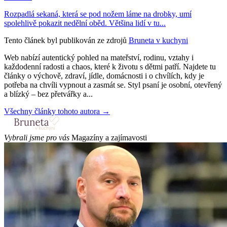
Rozpadlá sekaná, která se pod nožem láme na drobky, umí
spolehlivě pokazit nedělní oběd. Většina lidí v tu...
Tento článek byl publikován ze zdrojů
Bruneta v kuchyni
Web nabízí autentický pohled na mateřství, rodinu, vztahy i
každodenní radosti a chaos, které k životu s dětmi patří. Najdete tu
články o výchově, zdraví, jídle, domácnosti i o chvílích, kdy je
potřeba na chvíli vypnout a zasmát se. Styl psaní je osobní, otevřený
a blízký – bez přetvářky a...
Všechny články tohoto autora →
Vybrali jsme pro vás
Magazíny a zajímavosti