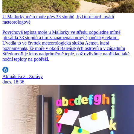
U Mallorky mělo moře přes 33 stupňů, byl to rekord, uvádí
meteorologové
Povrchová teplota moře u Mallorky ve středu odpoledne mírně
přesáhla 33 stupňů a tím zaznamenala nový španělský rekord.
Uvedla to ve čtvrtek meteorologická služba Aemet, která
poznamenala, že moře v okolí Baleárských ostrovů a v západním
Středomoří je letos nadprůměrně teplé, což ovlivňuje například také
noční teploty na pobřeží.
Aktuálně.cz - Zprávy
dnes, 18:36