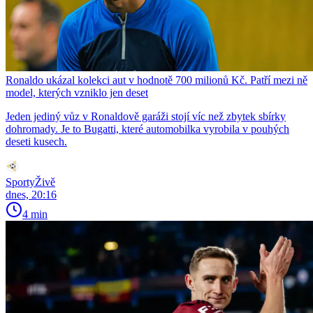
Ronaldo ukázal kolekci aut v hodnotě 700 milionů Kč. Patří mezi ně
model, kterých vzniklo jen deset
Jeden jediný vůz v Ronaldově garáži stojí víc než zbytek sbírky
dohromady. Je to Bugatti, které automobilka vyrobila v pouhých
deseti kusech.
SportyŽivě
dnes, 20:16
4 min