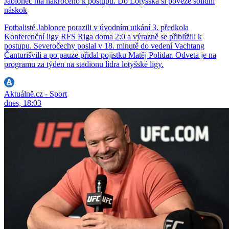
Jablonec má nakročeno k postupu. Do Lotyšska si poveze solidní
náskok
Fotbalisté Jablonce porazili v úvodním utkání 3. předkola
Konferenční ligy RFS Riga doma 2:0 a výrazně se přiblížili k
postupu. Severočechy poslal v 18. minutě do vedení Vachtang
Čanturišvili a po pauze přidal pojistku Matěj Polidar. Odveta je na
programu za týden na stadionu lídra lotyšské ligy.
Aktuálně.cz - Sport
dnes, 18:03