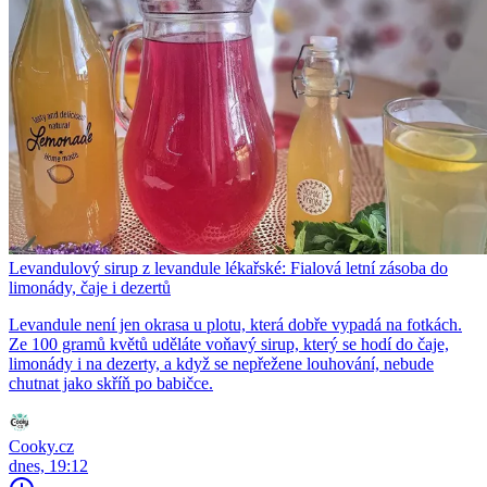
Levandulový sirup z levandule lékařské: Fialová letní zásoba do
limonády, čaje i dezertů
Levandule není jen okrasa u plotu, která dobře vypadá na fotkách.
Ze 100 gramů květů uděláte voňavý sirup, který se hodí do čaje,
limonády i na dezerty, a když se nepřežene louhování, nebude
chutnat jako skříň po babičce.
Cooky.cz
dnes, 19:12