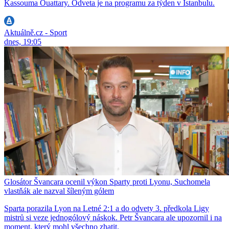
Kassouma Ouattary. Odveta je na programu za týden v Istanbulu.
Aktuálně.cz - Sport
dnes, 19:05
Glosátor Švancara ocenil výkon Sparty proti Lyonu, Suchomela
vlastňák ale nazval šíleným gólem
Sparta porazila Lyon na Letné 2:1 a do odvety 3. předkola Ligy
mistrů si veze jednogólový náskok. Petr Švancara ale upozornil i na
moment, který mohl všechno zhatit.