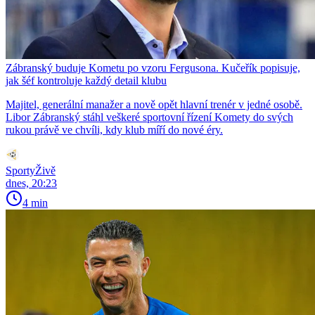
Zábranský buduje Kometu po vzoru Fergusona. Kučeřík popisuje,
jak šéf kontroluje každý detail klubu
Majitel, generální manažer a nově opět hlavní trenér v jedné osobě.
Libor Zábranský stáhl veškeré sportovní řízení Komety do svých
rukou právě ve chvíli, kdy klub míří do nové éry.
SportyŽivě
dnes, 20:23
4 min