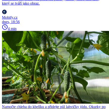
který se tváří jako obraz.
Mobify.cz
dnes, 18:56
4 min
Namočte chleba do kbelíku a přidejte půl lahvičky jódu. Okurky po