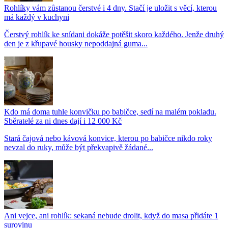
Rohlíky vám zůstanou čerstvé i 4 dny. Stačí je uložit s věcí, kterou
má každý v kuchyni
Čerstvý rohlík ke snídani dokáže potěšit skoro každého. Jenže druhý
den je z křupavé housky nepoddajná guma...
Kdo má doma tuhle konvičku po babičce, sedí na malém pokladu.
Sběratelé za ni dnes dají i 12 000 Kč
Stará čajová nebo kávová konvice, kterou po babičce nikdo roky
nevzal do ruky, může být překvapivě žádané...
Ani vejce, ani rohlík: sekaná nebude drolit, když do masa přidáte 1
surovinu