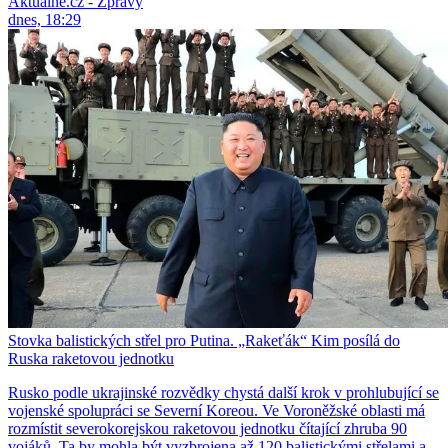
Aktuálně.cz - Zprávy
dnes, 18:29
Stovka balistických střel pro Putina. „Rakeťák“ Kim posílá do
Ruska raketovou jednotku
Rusko podle ukrajinské rozvědky chystá další krok v prohlubující se
vojenské spolupráci se Severní Koreou. Ve Voroněžské oblasti má
rozmístit severokorejskou raketovou jednotku čítající zhruba 90
vojáků. Ta by mohla být vyzbrojena až 120 balistickými střelami a