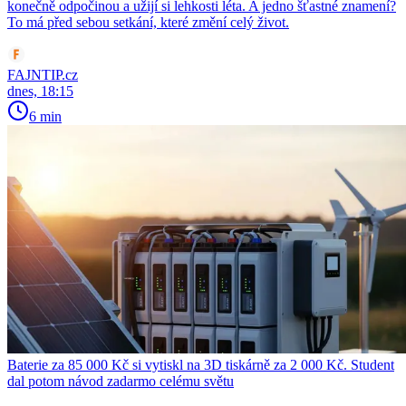
konečně odpočinou a užijí si lehkosti léta. A jedno šťastné znamení?
To má před sebou setkání, které změní celý život.
FAJNTIP.cz
dnes, 18:15
6 min
Baterie za 85 000 Kč si vytiskl na 3D tiskárně za 2 000 Kč. Student
dal potom návod zadarmo celému světu