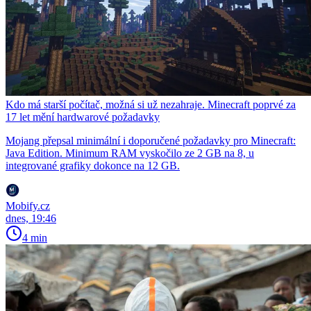
Kdo má starší počítač, možná si už nezahraje. Minecraft poprvé za
17 let mění hardwarové požadavky
Mojang přepsal minimální i doporučené požadavky pro Minecraft:
Java Edition. Minimum RAM vyskočilo ze 2 GB na 8, u
integrované grafiky dokonce na 12 GB.
Mobify.cz
dnes, 19:46
4 min