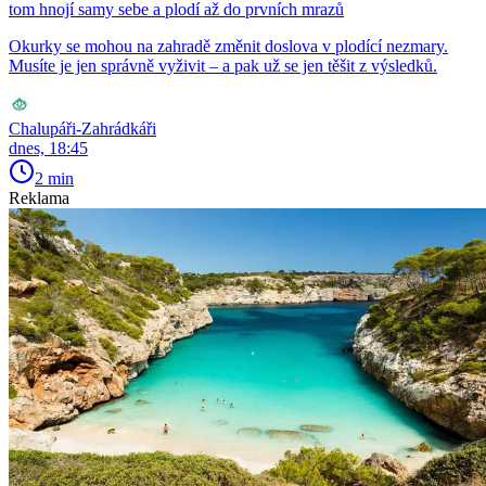
tom hnojí samy sebe a plodí až do prvních mrazů
Okurky se mohou na zahradě změnit doslova v plodící nezmary.
Musíte je jen správně vyživit – a pak už se jen těšit z výsledků.
Chalupáři-Zahrádkáři
dnes, 18:45
2 min
Reklama