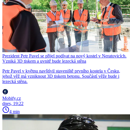
Prezident Petr Pavel se přijel podívat na nový kostel v Neratovicích.
Vzniká 3D tiskem a uvnitř bude lezecká stěna
Petr Pavel v květnu navštívil staveniště prvního kostela v Česku,
jehož věž má vzniknout 3D tiskem betonu. Součástí věže bude i
lezecká stěna.
Mobify.cz
dnes, 19:22
4 min