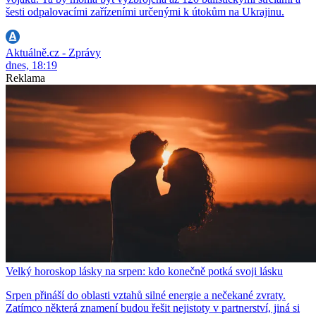
šesti odpalovacími zařízeními určenými k útokům na Ukrajinu.
Aktuálně.cz - Zprávy
dnes, 18:19
Reklama
Velký horoskop lásky na srpen: kdo konečně potká svoji lásku
Srpen přináší do oblasti vztahů silné energie a nečekané zvraty.
Zatímco některá znamení budou řešit nejistoty v partnerství, jiná si