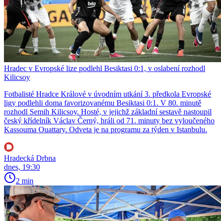
Hradec v Evropské lize podlehl Besiktasi 0:1, v oslabení rozhodl
Kilicsoy
Fotbalisté Hradce Králové v úvodním utkání 3. předkola Evropské
ligy podlehli doma favorizovanému Besiktasi 0:1. V 80. minutě
rozhodl Semih Kilicsoy. Hosté, v jejichž základní sestavě nastoupil
český křídelník Václav Černý, hráli od 71. minuty bez vyloučeného
Kassouma Ouattary. Odveta je na programu za týden v Istanbulu.
Hradecká Drbna
dnes, 19:30
2 min