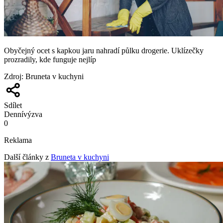
Obyčejný ocet s kapkou jaru nahradí půlku drogerie. Uklízečky
prozradily, kde funguje nejlíp
Zdroj
:
Bruneta v kuchyni
Sdílet
Denní
výzva
0
Reklama
Další články z
Bruneta v kuchyni