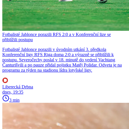
Fotbalisté Jablonce porazili RFS 2:0 a v Konferenční lize se
přiblížili postupu
Fotbalisté Jablonce porazili v úvodním utkání 3. předkola
Konferenční ligy RFS Riga doma 2:0 a výrazně se přiblížili k
postupu. Severočechy poslal v 18. minutě do vedení Vachtang
Čanturišvili a po pauze přidal pojistku Matěj Polidar. Odveta je na
programu za týden na stadionu lídra lotyšské ligy.
Liberecká Drbna
dnes, 19:35
3 min