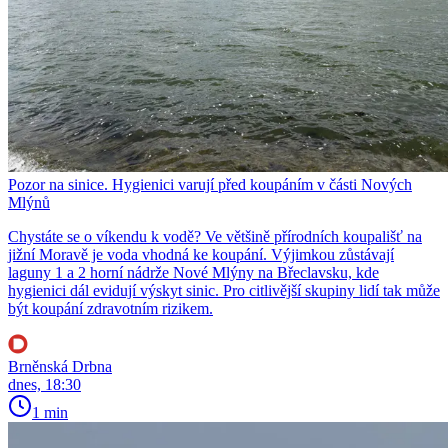
Pozor na sinice. Hygienici varují před koupáním v části Nových
Mlýnů
Chystáte se o víkendu k vodě? Ve většině přírodních koupališť na
jižní Moravě je voda vhodná ke koupání. Výjimkou zůstávají
laguny 1 a 2 horní nádrže Nové Mlýny na Břeclavsku, kde
hygienici dál evidují výskyt sinic. Pro citlivější skupiny lidí tak může
být koupání zdravotním rizikem.
Brněnská Drbna
dnes, 18:30
1 min