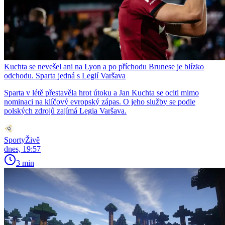
Kuchta se nevešel ani na Lyon a po příchodu Brunese je blízko
odchodu. Sparta jedná s Legií Varšava
Sparta v létě přestavěla hrot útoku a Jan Kuchta se ocitl mimo
nominaci na klíčový evropský zápas. O jeho služby se podle
polských zdrojů zajímá Legia Varšava.
SportyŽivě
dnes, 19:57
3 min