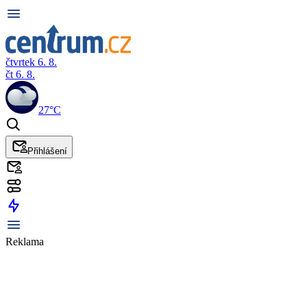
čtvrtek 6. 8.
čt 6. 8.
27°C
Přihlášení
Reklama