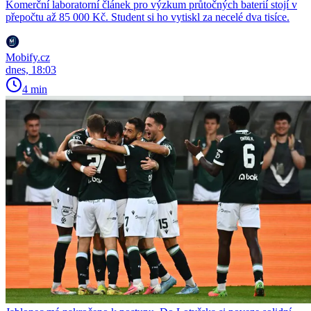
Komerční laboratorní článek pro výzkum průtočných baterií stojí v
přepočtu až 85 000 Kč. Student si ho vytiskl za necelé dva tisíce.
Mobify.cz
dnes, 18:03
4 min