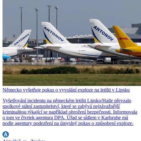
Německo vyšetřuje pokus o vyvolání exploze na letišti v Lipsku
Vyšetřování incidentu na německém letišti Lipsko/Halle převzalo
spolkové státní zastupitelství, které se zabývá nejzávažnější
kriminalitou týkající se například ohrožení bezpečnosti. Informovala
o tom ve čtvrtek agentura DPA. Úřad se sídlem v Karlsruhe má
podle agentury podezření na úmyslný pokus o způsobení exploze.