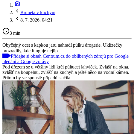
Bruneta v kuchyni
8. 7. 2026, 04:21
3 min
Obyčejný ocet s kapkou jaru nahradí půlku drogerie. Uklízečky
prozradily, kde funguje nejlíp
Přidejte si obsah Centrum.cz do oblíbených zdrojů pro Google
hledání a Google zprávy
Pod dřezem se u většiny lidí krčí půltucet lahviček. Zvlášť na okna,
zvlášť na koupelnu, zvlášť na kuchyň a ještě něco na vodní kámen.
Přitom by ve spoustě případů stačila...