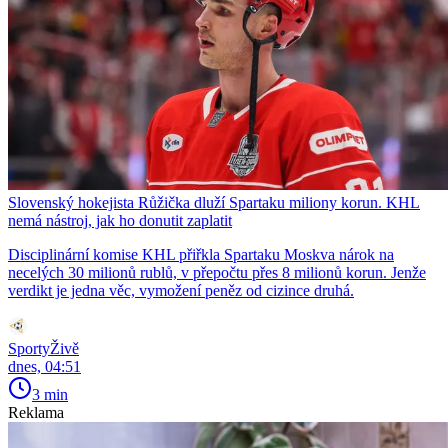
Slovenský hokejista Růžička dluží Spartaku miliony korun. KHL
nemá nástroj, jak ho donutit zaplatit
Disciplinární komise KHL přiřkla Spartaku Moskva nárok na
necelých 30 milionů rublů, v přepočtu přes 8 milionů korun. Jenže
verdikt je jedna věc, vymožení peněz od cizince druhá.
SportyŽivě
dnes, 04:51
3 min
Reklama