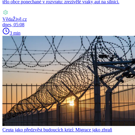
tělo obce ponechané v rozvratu: zrezivělé vraky aut na silnici.
VědaŽivě.cz
dnes, 05:08
3 min
Ceuta jako předzvěst budoucích krizí: Migrace jako zbraň