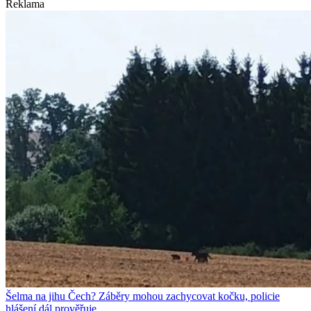
Reklama
Šelma na jihu Čech? Záběry mohou zachycovat kočku, policie
hlášení dál prověřuje