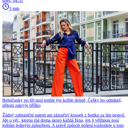
dnes, 04:51
3 min
Belgičanky po 60 nosí tenhle typ košile denně, Češky ho odmítají,
přitom zakryje bříško
Žádný zahraniční patent ani zázračný kousek z butiku za tím nestojí.
Jde o věc, kterou má doma skoro každá žena, jen ji většinou nosí
jedním jediným způsobem. A právě způsob nošení rozhoduje o tom,