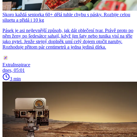
Skoro každá seniorka 60+ dělá tuhle chybu s pásky. Rozbije celou
siluetu a přidá i 10 kg
Pásek je asi nejlevnější způsob, jak dát oblečení tvar. Právě proto po
něm ženy po šedesátce sahají, když jim šaty nebo tunika visí na těle
jako pytel. Jenže stejný doplněk umí celý dojem otočit naruby.
Rozhoduje přitom pár centimetrů a jedna jediná dírka.
ExtraInspirace
dnes, 05:01
3 min