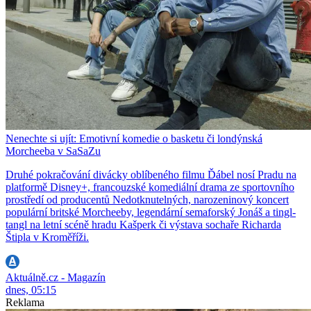
Nenechte si ujít: Emotivní komedie o basketu či londýnská
Morcheeba v SaSaZu
Druhé pokračování divácky oblíbeného filmu Ďábel nosí Pradu na
platformě Disney+, francouzské komediální drama ze sportovního
prostředí od producentů Nedotknutelných, narozeninový koncert
populární britské Morcheeby, legendární semaforský Jonáš a tingl-
tangl na letní scéně hradu Kašperk či výstava sochaře Richarda
Štipla v Kroměříži.
Aktuálně.cz - Magazín
dnes, 05:15
Reklama