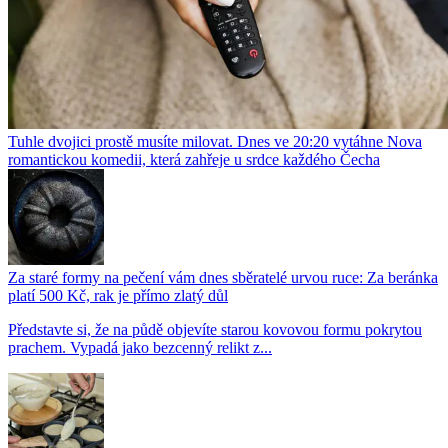
Tuhle dvojici prostě musíte milovat. Dnes ve 20:20 vytáhne Nova
romantickou komedii, která zahřeje u srdce každého Čecha
Za staré formy na pečení vám dnes sběratelé urvou ruce: Za beránka
platí 500 Kč, rak je přímo zlatý důl
Představte si, že na půdě objevíte starou kovovou formu pokrytou
prachem. Vypadá jako bezcenný relikt z...