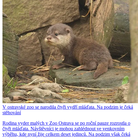
V ostravské zoo se narodila čtyři vydří mláďata. Na podzim je čeká
stěhování
Rodina vyder malých v Zoo Ostrava se po roční pauze rozrostla o
čtyři mláďata. Návštěvníci je mohou zahlédnout ve venkovním
výběhu, kde nyní žije celkem deset jedinců. Na podzim však čeká