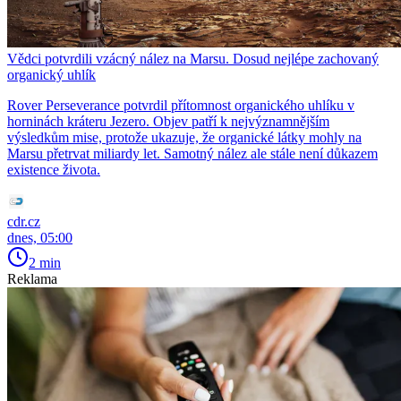
Vědci potvrdili vzácný nález na Marsu. Dosud nejlépe zachovaný
organický uhlík
Rover Perseverance potvrdil přítomnost organického uhlíku v
horninách kráteru Jezero. Objev patří k nejvýznamnějším
výsledkům mise, protože ukazuje, že organické látky mohly na
Marsu přetrvat miliardy let. Samotný nález ale stále není důkazem
existence života.
cdr.cz
dnes, 05:00
2 min
Reklama