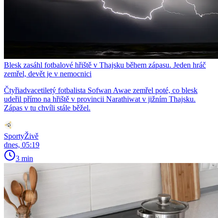
Blesk zasáhl fotbalové hřiště v Thajsku během zápasu. Jeden hráč
zemřel, devět je v nemocnici
Čtyřiadvacetiletý fotbalista Sofwan Awae zemřel poté, co blesk
udeřil přímo na hřiště v provincii Narathiwat v jižním Thajsku.
Zápas v tu chvíli stále běžel.
SportyŽivě
dnes, 05:19
3 min