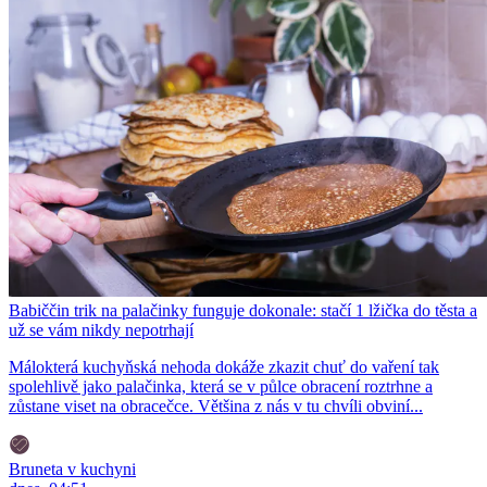
Babiččin trik na palačinky funguje dokonale: stačí 1 lžička do těsta a
už se vám nikdy nepotrhají
Málokterá kuchyňská nehoda dokáže zkazit chuť do vaření tak
spolehlivě jako palačinka, která se v půlce obracení roztrhne a
zůstane viset na obracečce. Většina z nás v tu chvíli obviní...
Bruneta v kuchyni