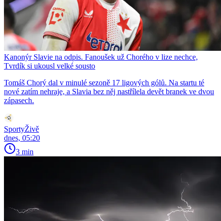
Kanonýr Slavie na odpis. Fanoušek už Chorého v lize nechce,
Tvrdík si ukousl velké sousto
Tomáš Chorý dal v minulé sezoně 17 ligových gólů. Na startu té
nové zatím nehraje, a Slavia bez něj nastřílela devět branek ve dvou
zápasech.
SportyŽivě
dnes, 05:20
3 min