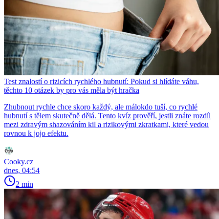
Test znalostí o rizicích rychlého hubnutí: Pokud si hlídáte váhu,
těchto 10 otázek by pro vás měla být hračka
Zhubnout rychle chce skoro každý, ale málokdo tuší, co rychlé
hubnutí s tělem skutečně dělá. Tento kvíz prověří, jestli znáte rozdíl
mezi zdravým shazováním kil a rizikovými zkratkami, které vedou
rovnou k jojo efektu.
Cooky.cz
dnes, 04:54
2 min