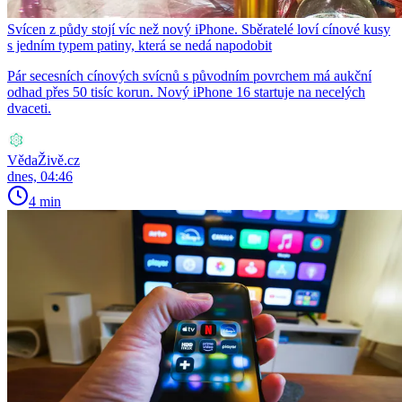
Svícen z půdy stojí víc než nový iPhone. Sběratelé loví cínové kusy
s jedním typem patiny, která se nedá napodobit
Pár secesních cínových svícnů s původním povrchem má aukční
odhad přes 50 tisíc korun. Nový iPhone 16 startuje na necelých
dvaceti.
VědaŽivě.cz
dnes, 04:46
4 min