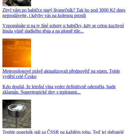
Zbyl vám po babičce starý lívanečník? Tak ho pod 3000 Kč dnes
neprodávejte, i kdyby vás na kolenou prosili
Vzpomínáte si na ty líné soboty u babičky, kdy se celou kuchyní
linula vůně sladkého těsta a na plotně tiše...
Meteorologové právě aktualizovali předpověď na srpen. Tohle
vyděsí celé Česko
Kdo doufal, že letošní vlna veder definitivně odezněla, bude
zklamán. Supertropické dny s teplotami...
Tenhle popelník stál za ČSSR na každém rohu. Teď jej sběratelé