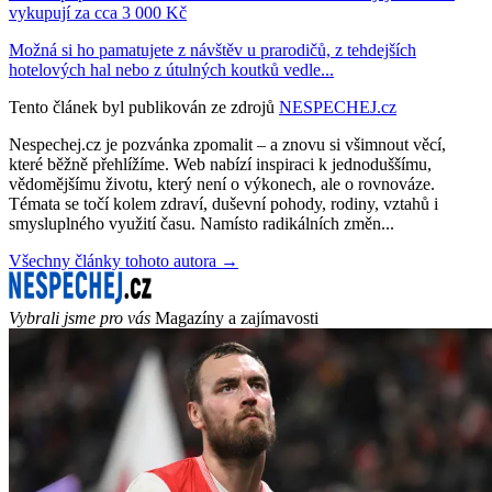
vykupují za cca 3 000 Kč
Možná si ho pamatujete z návštěv u prarodičů, z tehdejších
hotelových hal nebo z útulných koutků vedle...
Tento článek byl publikován ze zdrojů
NESPECHEJ.cz
Nespechej.cz je pozvánka zpomalit – a znovu si všimnout věcí,
které běžně přehlížíme. Web nabízí inspiraci k jednoduššímu,
vědomějšímu životu, který není o výkonech, ale o rovnováze.
Témata se točí kolem zdraví, duševní pohody, rodiny, vztahů i
smysluplného využití času. Namísto radikálních změn...
Všechny články tohoto autora →
Vybrali jsme pro vás
Magazíny a zajímavosti