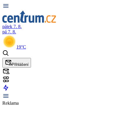
pátek 7. 8.
pá 7. 8.
19°C
Přihlášení
Reklama