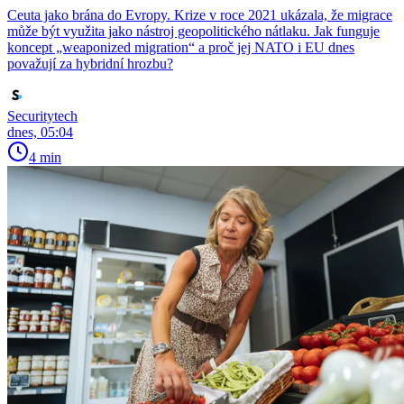
Ceuta jako brána do Evropy. Krize v roce 2021 ukázala, že migrace
může být využita jako nástroj geopolitického nátlaku. Jak funguje
koncept „weaponized migration“ a proč jej NATO i EU dnes
považují za hybridní hrozbu?
Securitytech
dnes, 05:04
4 min