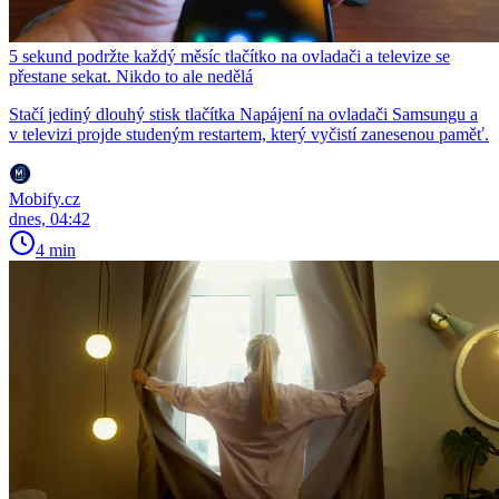
5 sekund podržte každý měsíc tlačítko na ovladači a televize se
přestane sekat. Nikdo to ale nedělá
Stačí jediný dlouhý stisk tlačítka Napájení na ovladači Samsungu a
v televizi projde studeným restartem, který vyčistí zanesenou paměť.
Mobify.cz
dnes, 04:42
4 min