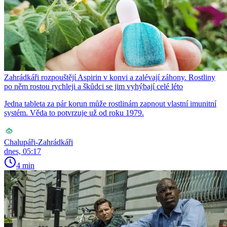
Zahrádkáři rozpouštějí Aspirin v konvi a zalévají záhony. Rostliny
po něm rostou rychleji a škůdci se jim vyhýbají celé léto
Jedna tableta za pár korun může rostlinám zapnout vlastní imunitní
systém. Věda to potvrzuje už od roku 1979.
Chalupáři-Zahrádkáři
dnes, 05:17
4 min