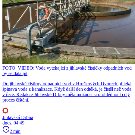
FOTO, VIDEO: Voda vytékající z jihlavské čističky odpadních vod
by se dala pít
Do jihlavské čistírny odpadních vod v Hruškových Dvorech přitéká
špinavá voda z kanalizace. Když další den odtéká, je čistší než voda
v řece. Redakce Jihlavské Drbny měla možnost si prohlédnout celý
proces čištění.
Jihlavská Drbna
dnes, 04:49
2 min