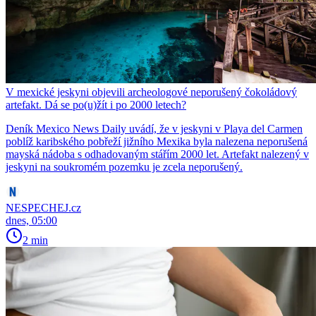
V mexické jeskyni objevili archeologové neporušený čokoládový
artefakt. Dá se po(u)žít i po 2000 letech?
Deník Mexico News Daily uvádí, že v jeskyni v Playa del Carmen
poblíž karibského pobřeží jižního Mexika byla nalezena neporušená
mayská nádoba s odhadovaným stářím 2000 let. Artefakt nalezený v
jeskyni na soukromém pozemku je zcela neporušený.
NESPECHEJ.cz
dnes, 05:00
2 min