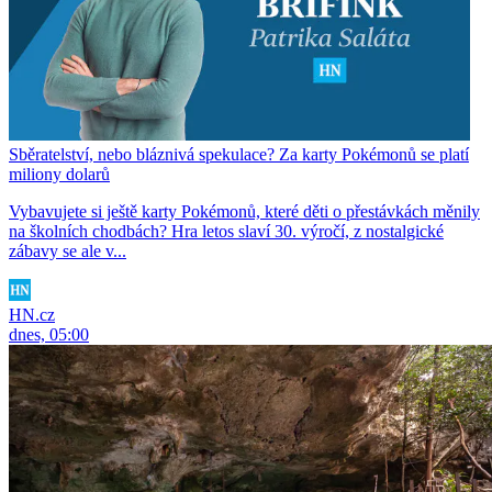
Sběratelství, nebo bláznivá spekulace? Za karty Pokémonů se platí
miliony dolarů
Vybavujete si ještě karty Pokémonů, které děti o přestávkách měnily
na školních chodbách? Hra letos slaví 30. výročí, z nostalgické
zábavy se ale v...
HN.cz
dnes, 05:00