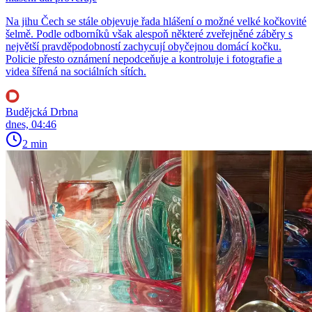
Na jihu Čech se stále objevuje řada hlášení o možné velké kočkovité
šelmě. Podle odborníků však alespoň některé zveřejněné záběry s
největší pravděpodobností zachycují obyčejnou domácí kočku.
Policie přesto oznámení nepodceňuje a kontroluje i fotografie a
videa šířená na sociálních sítích.
Budějcká Drbna
dnes, 04:46
2 min