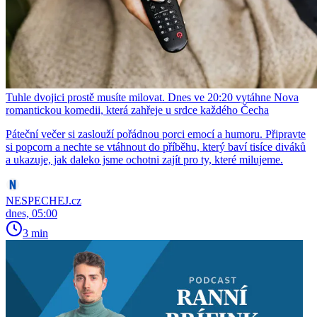
Tuhle dvojici prostě musíte milovat. Dnes ve 20:20 vytáhne Nova
romantickou komedii, která zahřeje u srdce každého Čecha
Páteční večer si zaslouží pořádnou porci emocí a humoru. Připravte
si popcorn a nechte se vtáhnout do příběhu, který baví tisíce diváků
a ukazuje, jak daleko jsme ochotni zajít pro ty, které milujeme.
NESPECHEJ.cz
dnes, 05:00
3 min