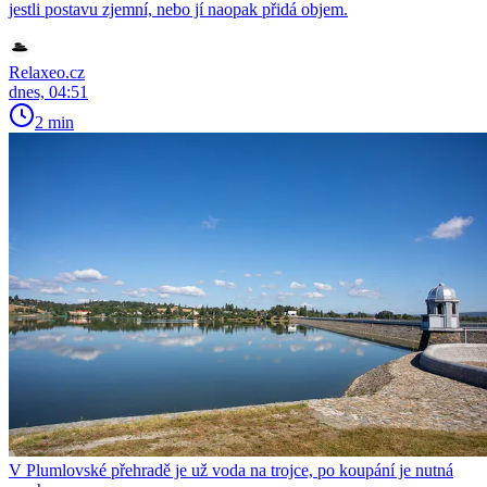
jestli postavu zjemní, nebo jí naopak přidá objem.
Relaxeo.cz
dnes, 04:51
2 min
V Plumlovské přehradě je už voda na trojce, po koupání je nutná