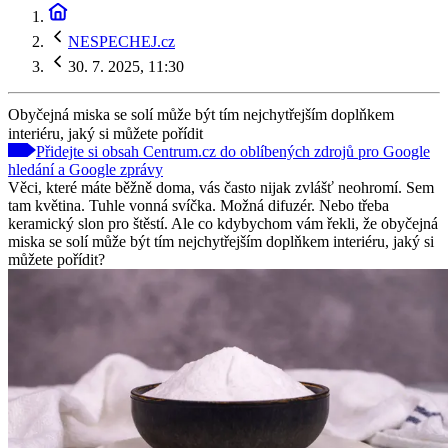
NESPECHEJ.cz
30. 7. 2025, 11:30
Obyčejná miska se solí může být tím nejchytřejším doplňkem
interiéru, jaký si můžete pořídit
Přidejte si obsah Centrum.cz do oblíbených zdrojů pro Google
hledání a Google zprávy
Věci, které máte běžně doma, vás často nijak zvlášť neohromí. Sem
tam květina. Tuhle vonná svíčka. Možná difuzér. Nebo třeba
keramický slon pro štěstí. Ale co kdybychom vám řekli, že obyčejná
miska se solí může být tím nejchytřejším doplňkem interiéru, jaký si
můžete pořídit?