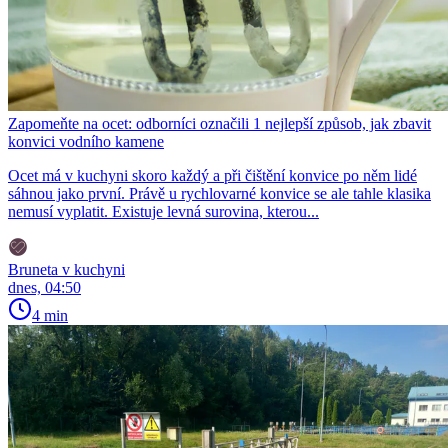
Zapomeňte na ocet: odborníci označili 1 nejlepší způsob, jak zbavit
konvici vodního kamene
Ocet má v kuchyni skoro každý a při čištění konvice po něm lidé
sáhnou jako první. Právě u rychlovarné konvice se ale tahle klasika
nemusí vyplatit. Existuje levná surovina, kterou...
Bruneta v kuchyni
dnes, 04:50
4 min