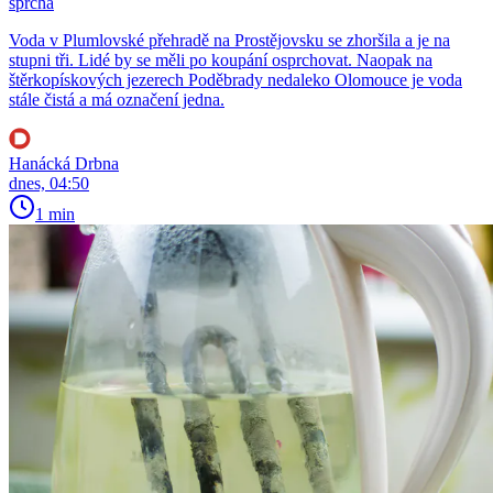
sprcha
Voda v Plumlovské přehradě na Prostějovsku se zhoršila a je na
stupni tři. Lidé by se měli po koupání osprchovat. Naopak na
štěrkopískových jezerech Poděbrady nedaleko Olomouce je voda
stále čistá a má označení jedna.
Hanácká Drbna
dnes, 04:50
1 min