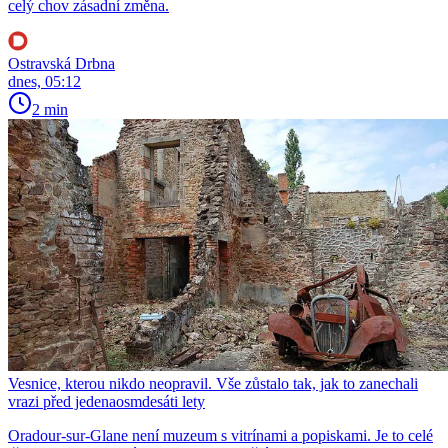
celý chov zásadní změna.
Ostravská Drbna
dnes, 05:12
2 min
Vesnice, kterou nikdo neopravil. Vše zůstalo tak, jak to zanechali
vrazi před jedenaosmdesáti lety
Oradour-sur-Glane není muzeum s vitrínami a popiskami. Je to celé