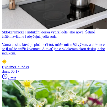
Sklokeramická i indukční deska vydrží déle jako nová. Šetrné
čištění zvládne i obyčejná jedlá soda
Varná deska, která je plná nečistot, může mít nižší výkon, a dokonce
se jí může snížit životnost. A to ať jde o sklokeramickou desku, nebo
indukční.
BydlímeÚtulně.cz
dnes, 05:17
2 min