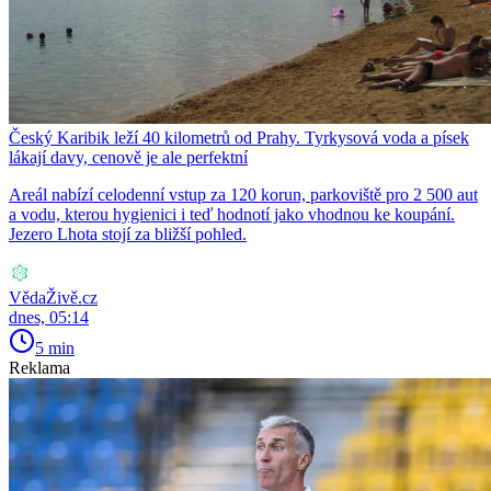
Český Karibik leží 40 kilometrů od Prahy. Tyrkysová voda a písek
lákají davy, cenově je ale perfektní
Areál nabízí celodenní vstup za 120 korun, parkoviště pro 2 500 aut
a vodu, kterou hygienici i teď hodnotí jako vhodnou ke koupání.
Jezero Lhota stojí za bližší pohled.
VědaŽivě.cz
dnes, 05:14
5 min
Reklama