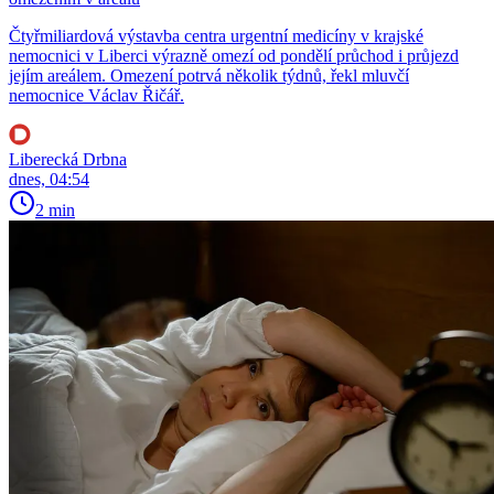
Čtyřmiliardová výstavba centra urgentní medicíny v krajské
nemocnici v Liberci výrazně omezí od pondělí průchod i průjezd
jejím areálem. Omezení potrvá několik týdnů, řekl mluvčí
nemocnice Václav Řičář.
Liberecká Drbna
dnes, 04:54
2 min