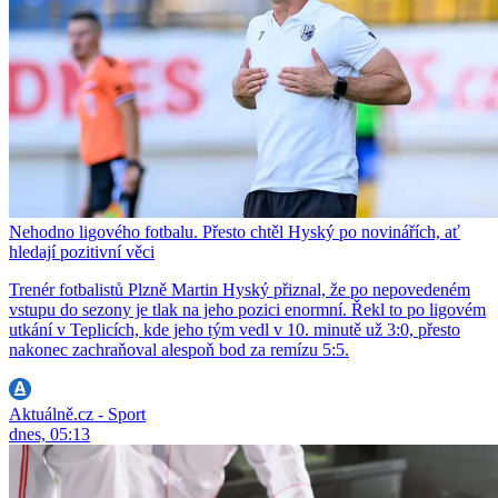
Nehodno ligového fotbalu. Přesto chtěl Hyský po novinářích, ať
hledají pozitivní věci
Trenér fotbalistů Plzně Martin Hyský přiznal, že po nepovedeném
vstupu do sezony je tlak na jeho pozici enormní. Řekl to po ligovém
utkání v Teplicích, kde jeho tým vedl v 10. minutě už 3:0, přesto
nakonec zachraňoval alespoň bod za remízu 5:5.
Aktuálně.cz - Sport
dnes, 05:13