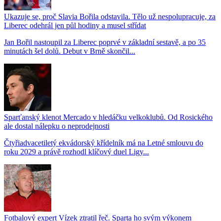
Ukazuje se, proč Slavia Bořila odstavila. Tělo už nespolupracuje, za
Liberec odehrál jen půl hodiny a musel střídat
Jan Bořil nastoupil za Liberec poprvé v základní sestavě, a po 35
minutách šel dolů. Debut v Brně skončil...
Sparťanský klenot Mercado v hledáčku velkoklubů. Od Rosického
ale dostal nálepku o neprodejnosti
Čtyřiadvacetiletý ekvádorský křídelník má na Letné smlouvu do
roku 2029 a právě rozhodl klíčový duel Ligy...
Fotbalový expert Vízek ztratil řeč. Sparta ho svým výkonem