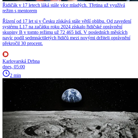
Řidičák v 17 letech láká stále více mladých. Třetina už využívá
režim s mentorem
Řízení od 17 let si v Česku získává stále větší oblibu. Od zavedení
systému L17 na začátku roku 2024 získalo řidičské oprávnění
skupiny B v tomto režimu už 72 465 lidí. V posledních měsících
navíc podíl sedmnáctiletých řidičů mezi novými držiteli oprávnění
překročil 30 procent.
Karlovarská Drbna
dnes, 05:00
2 min