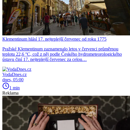
Klementinum hlásí 17. nejteplejší červenec od roku 1775
Pražské Klementinum zaznamenalo letos v červenci průměrnou
teplotu 22,6 °C, což z něj podle Českého hydrometeorologického
ústavu činí 17. nejteplejší červenec za celou…
VodaDnes.cz
dnes, 05:00
1 min
Reklama