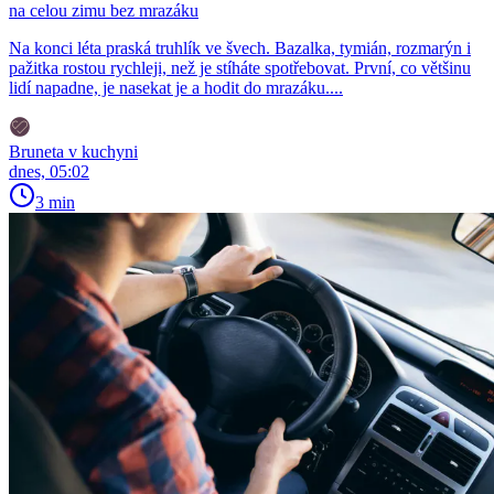
na celou zimu bez mrazáku
Na konci léta praská truhlík ve švech. Bazalka, tymián, rozmarýn i
pažitka rostou rychleji, než je stíháte spotřebovat. První, co většinu
lidí napadne, je nasekat je a hodit do mrazáku....
Bruneta v kuchyni
dnes, 05:02
3 min