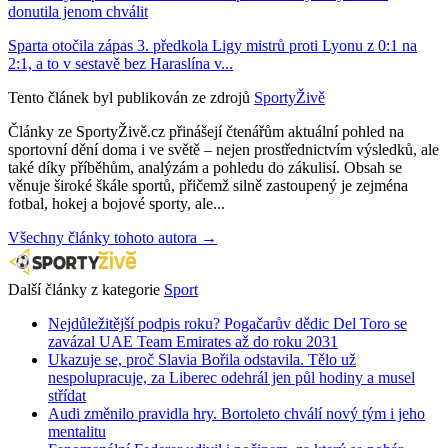
donutila jenom chválit
Sparta otočila zápas 3. předkola Ligy mistrů proti Lyonu z 0:1 na
2:1, a to v sestavě bez Haraslína v...
Tento článek byl publikován ze zdrojů
SportyŽivě
Články ze SportyŽivě.cz přinášejí čtenářům aktuální pohled na
sportovní dění doma i ve světě – nejen prostřednictvím výsledků, ale
také díky příběhům, analýzám a pohledu do zákulisí. Obsah se
věnuje široké škále sportů, přičemž silně zastoupený je zejména
fotbal, hokej a bojové sporty, ale...
Všechny články tohoto autora →
Další články z kategorie
Sport
Nejdůležitější podpis roku? Pogačarův dědic Del Toro se
zavázal UAE Team Emirates až do roku 2031
Ukazuje se, proč Slavia Bořila odstavila. Tělo už
nespolupracuje, za Liberec odehrál jen půl hodiny a musel
střídat
Audi změnilo pravidla hry. Bortoleto chválí nový tým i jeho
mentalitu