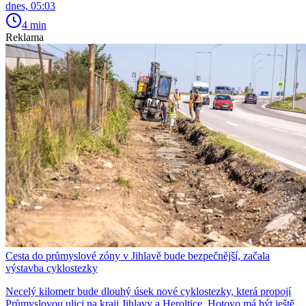
dnes, 05:03
4 min
Reklama
Cesta do průmyslové zóny v Jihlavě bude bezpečnější, začala
výstavba cyklostezky
Necelý kilometr bude dlouhý úsek nové cyklostezky, která propojí
Průmyslovou ulici na kraji Jihlavy a Heroltice. Hotovo má být ještě