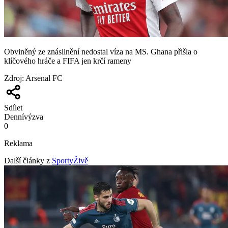
Obviněný ze znásilnění nedostal víza na MS. Ghana přišla o
klíčového hráče a FIFA jen krčí rameny
Zdroj
:
Arsenal FC
Sdílet
Denní
výzva
0
Reklama
Další články z
SportyŽivě