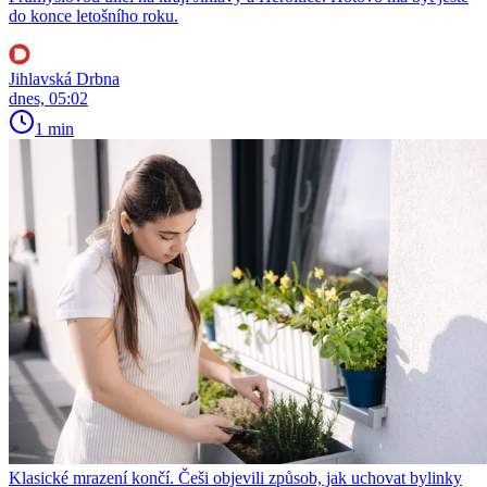
do konce letošního roku.
Jihlavská Drbna
dnes, 05:02
1 min
Klasické mrazení končí. Češi objevili způsob, jak uchovat bylinky