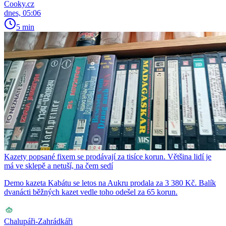
Cooky.cz
dnes, 05:06
5 min
Kazety popsané fixem se prodávají za tisíce korun. Většina lidí je
má ve sklepě a netuší, na čem sedí
Demo kazeta Kabátu se letos na Aukru prodala za 3 380 Kč. Balík
dvanácti běžných kazet vedle toho odešel za 65 korun.
Chalupáři-Zahrádkáři