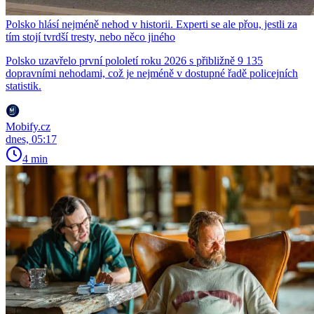
Polsko hlásí nejméně nehod v historii. Experti se ale přou, jestli za
tím stojí tvrdší tresty, nebo něco jiného
Polsko uzavřelo první pololetí roku 2026 s přibližně 9 135
dopravními nehodami, což je nejméně v dostupné řadě policejních
statistik.
Mobify.cz
dnes, 05:17
4 min