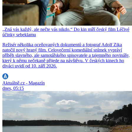
„Zná vás každý, ale nečte vás nikdo.“ Do kin míří český film Léčivé
účinky sebeklamu
Režisér několika oceňovaných dokumentů a fotograf Adolf Zika
natočil nový hraný film. Celovečerní komediální snímek vypráví
příběh slavného, ale samotářského spisovatele a tajemného novináře,
který k němu nečekaně přijede na návštěvu. V českých kinech ho
diváci uvidí od 10. září 2026.
Aktuálně.cz - Magazín
dnes, 05:15