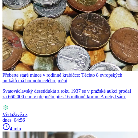
Přeberte staré mince v rodinné krabičce: Těchto 8 evropských
unikátů má hodnotu celého jmění
Svatováclavský desetidukát z roku 1937 se v pražské aukci prodal
za 660 000 eur, v přepočtu přes 16 milionů korun. A nebyl sám.
VědaŽivě.cz
dnes, 04:56
4 min