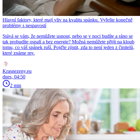
Hlavní faktory, které mají vliv na kvalitu spánku. Vyřešte konečně
problémy s nespavostí
Stává se vám, že nemůžete usnout, nebo se v noci budíte a ráno se
tak probudíte ospalí a bez energie? Možná nemůžete přijít na kloub
tomu, co váš spánek ruší. Pojďte zjistit, zda to není jeden z činitelů,
které známe my.
Krasnezeny.eu
dnes, 04:50
2 min