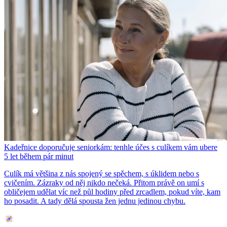
Kadeřnice doporučuje seniorkám: tenhle účes s culíkem vám ubere
5 let během pár minut
Culík má většina z nás spojený se spěchem, s úklidem nebo s
cvičením. Zázraky od něj nikdo nečeká. Přitom právě on umí s
obličejem udělat víc než půl hodiny před zrcadlem, pokud víte, kam
ho posadit. A tady dělá spousta žen jednu jedinou chybu.