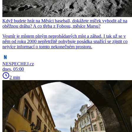
Když budete hrát na Měsíci baseball, dokážete míček vyhodit až na
oběžnou dráhu? A co třeba z Fobosu, měsíce Marsu?
Vesmír je místem plným neprobádaných míst a záhad. I tak už se v
něm od roku 2000 nepřetržitě pohybuje posádka snažící se zjistit co
nejvíce informací o tomto nekonečném prostoru.
NESPECHEJ.cz
dnes, 05:00
2 min