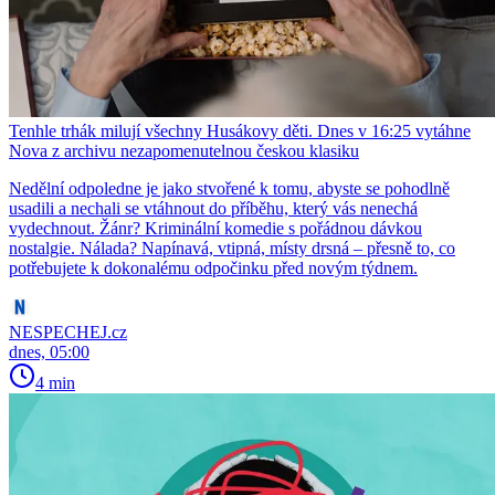
Tenhle trhák milují všechny Husákovy děti. Dnes v 16:25 vytáhne
Nova z archivu nezapomenutelnou českou klasiku
Nedělní odpoledne je jako stvořené k tomu, abyste se pohodlně
usadili a nechali se vtáhnout do příběhu, který vás nenechá
vydechnout. Žánr? Kriminální komedie s pořádnou dávkou
nostalgie. Nálada? Napínavá, vtipná, místy drsná – přesně to, co
potřebujete k dokonalému odpočinku před novým týdnem.
NESPECHEJ.cz
dnes, 05:00
4 min