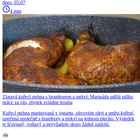
dnes, 05:07
4 min
Zlatavá kuřecí stehna s bramborem a mrkví: Marináda udělá půlku
práce za vás, zbytek zvládne trouba
Kuřecí stehna marinovaná v jogurtu, olivovém oleji a směsi koření,
upečená společně s brambory a mrkví na jednom plechu. Výsledek
je šťavnatý, voňavý a nevyžaduje skoro žádné nádobí.