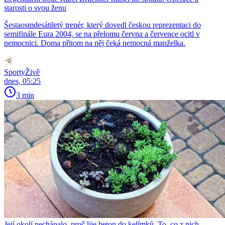
starosti o svou ženu
Šestaosmdesátiletý trenér, který dovedl českou reprezentaci do
semifinále Eura 2004, se na přelomu června a července ocitl v
nemocnici. Doma přitom na něj čeká nemocná manželka.
SportyŽivě
dnes, 05:25
3 min
Její okolí nechápalo, proč lije beton do kelímků. To, co z nich