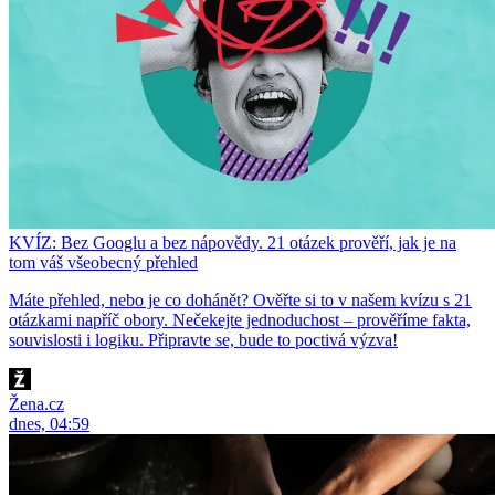
KVÍZ: Bez Googlu a bez nápovědy. 21 otázek prověří, jak je na
tom váš všeobecný přehled
Máte přehled, nebo je co dohánět? Ověřte si to v našem kvízu s 21
otázkami napříč obory. Nečekejte jednoduchost – prověříme fakta,
souvislosti i logiku. Připravte se, bude to poctivá výzva!
Žena.cz
dnes, 04:59