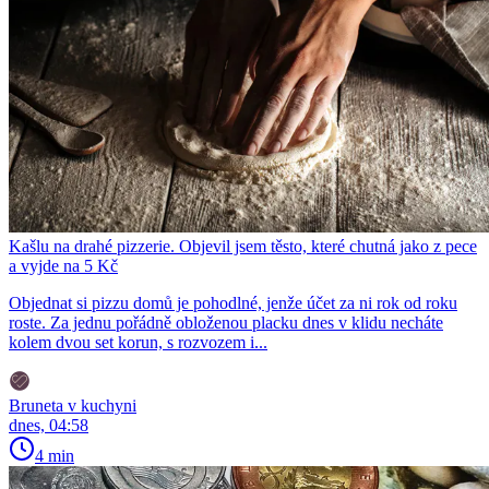
Kašlu na drahé pizzerie. Objevil jsem těsto, které chutná jako z pece
a vyjde na 5 Kč
Objednat si pizzu domů je pohodlné, jenže účet za ni rok od roku
roste. Za jednu pořádně obloženou placku dnes v klidu necháte
kolem dvou set korun, s rozvozem i...
Bruneta v kuchyni
dnes, 04:58
4 min