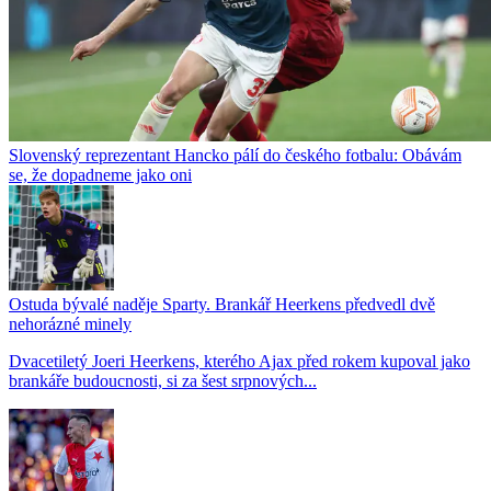
Slovenský reprezentant Hancko pálí do českého fotbalu: Obávám
se, že dopadneme jako oni
Ostuda bývalé naděje Sparty. Brankář Heerkens předvedl dvě
nehorázné minely
Dvacetiletý Joeri Heerkens, kterého Ajax před rokem kupoval jako
brankáře budoucnosti, si za šest srpnových...