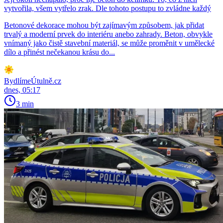
vytvořila, všem vytřelo zrak. Dle tohoto postupu to zvládne každý
Betonové dekorace mohou být zajímavým způsobem, jak přidat
trvalý a moderní prvek do interiéru anebo zahrady. Beton, obvykle
vnímaný jako čistě stavební materiál, se může proměnit v umělecké
dílo a přinést nečekanou krásu do...
BydlímeÚtulně.cz
dnes, 05:17
3 min