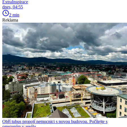
ExtraInspirace
dnes, 04:55
2 min
Reklama
Obří tubus propojí nemocnici s novou budovou. Počítejte s
omezením v areálu