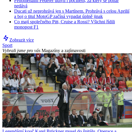
Fenomenální Federer udivil i počinem, za který se pohár
nedává
Ducati už neprohrává jen s Martínem. Prohrává s celou Aprilií
a boj o titul MotoGP začíná vypadat úplně jinak
Co mají společného Pitt, Cruise a Rossi? Všichni řídili
monopost F1
Zobrazit více
Sport
Vybrali jsme pro vás
Magazíny a zajímavosti
Legendární kouč Karel Brückner musel do špitálu. Operace a