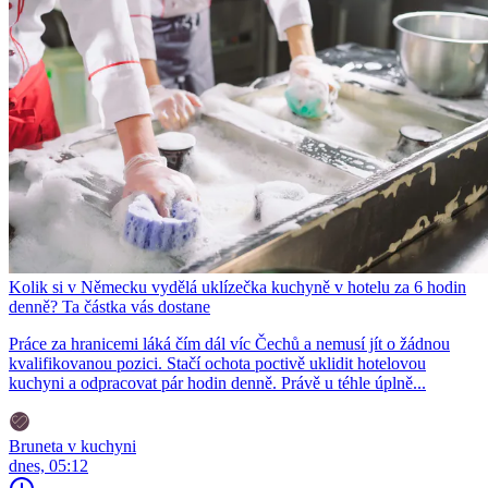
Kolik si v Německu vydělá uklízečka kuchyně v hotelu za 6 hodin
denně? Ta částka vás dostane
Práce za hranicemi láká čím dál víc Čechů a nemusí jít o žádnou
kvalifikovanou pozici. Stačí ochota poctivě uklidit hotelovou
kuchyni a odpracovat pár hodin denně. Právě u téhle úplně...
Bruneta v kuchyni
dnes, 05:12