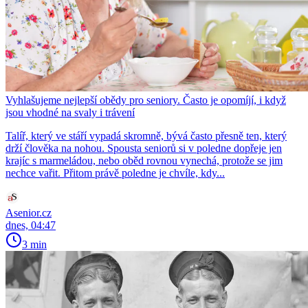
Vyhlašujeme nejlepší obědy pro seniory. Často je opomíjí, i když
jsou vhodné na svaly i trávení
Talíř, který ve stáří vypadá skromně, bývá často přesně ten, který
drží člověka na nohou. Spousta seniorů si v poledne dopřeje jen
krajíc s marmeládou, nebo oběd rovnou vynechá, protože se jim
nechce vařit. Přitom právě poledne je chvíle, kdy...
Asenior.cz
dnes, 04:47
3 min