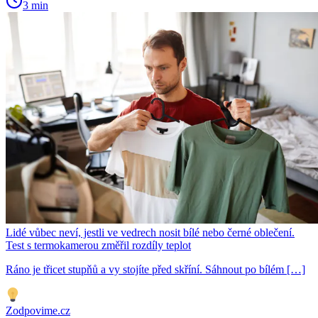
3 min
Lidé vůbec neví, jestli ve vedrech nosit bílé nebo černé oblečení.
Test s termokamerou změřil rozdíly teplot
Ráno je třicet stupňů a vy stojíte před skříní. Sáhnout po bílém […]
Zodpovime.cz