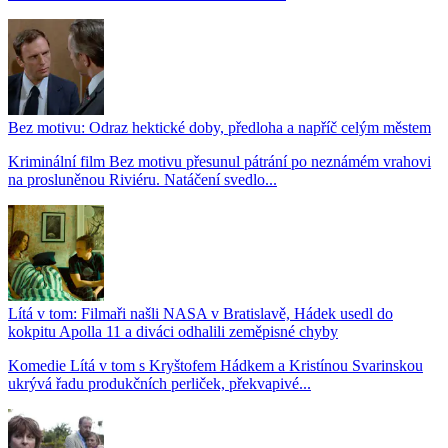
Bez motivu: Odraz hektické doby, předloha a napříč celým městem
Kriminální film Bez motivu přesunul pátrání po neznámém vrahovi
na prosluněnou Riviéru. Natáčení svedlo...
Lítá v tom: Filmaři našli NASA v Bratislavě, Hádek usedl do
kokpitu Apolla 11 a diváci odhalili zeměpisné chyby
Komedie Lítá v tom s Kryštofem Hádkem a Kristínou Svarinskou
ukrývá řadu produkčních perliček, překvapivé...