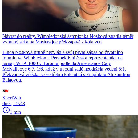
Návrat do reality. Wimbledonská šampionka Nosková ztratila téměř
vyhraný set a na Masters jde překvapivě z kola ven
Linda Nosková hrubě nezvládla svůj první zápas od životního
triumfu ve Wimbledonu. Perspektivní česká reprezentantka na
turnaji WTA 1000 v Torontu podlehla Američance Caty
McNallyové 6:7, 1:6, když v úvodní sadě neudržela vedení 5:1.
Překvapivá vítězka se ve třetím kole utká s Filipínkou Alexandrou
Ealaovou.
SportWin
dnes, 19:43
1 min