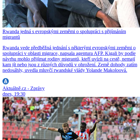
Rwanda jedná s evropskými zeměmi o spolupráci s přijímáním
migrantů
Rwanda vede předběžná jednání s některými evropskými zeměmi o
spolupráci v oblasti migrace, napsala agentura AFP. Kigali by podle
návrhu mohlo přijímat rodiny migrantů, kteří uvízli na cestě, nemají
kam jít nebo jsou z různých důvodů v ohrožení. Země dohody zatím
nedosáhly, uvedla mluvčí rwandské vlády Yolande Makoloová.
Aktuálně.cz - Zprávy
dnes, 19:30