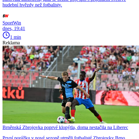
hudební hvězdy než fotbalisty.
SportWin
dnes, 19:41
1 min
Reklama
Brněnská Zbrojovka poprvé klopýtla, doma nestačila na Liberec
První porážku v nové sezoně utrpěli fotbalisté Zbrojovky Brno.