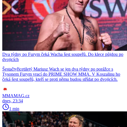
Dva týdny po Furym čeká Wacha šest soupeřů. Do klece půjdou po
dvojicích
Šestačtyřicetiletý Mariusz Wach se jen dva týdny po porážce s
Tysonem Furym vrací do PRIME SHOW MMA. V Koszalinu ho
čeká šest soupeřů, kteří se proti němu budou střídat po dvojicích.
MMAMAG.cz
dnes, 23:34
1 min