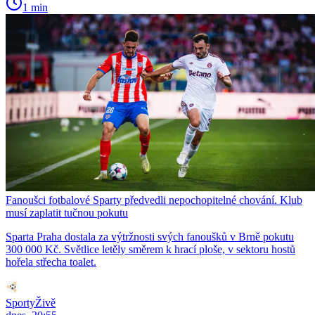
1 min
Fanoušci fotbalové Sparty předvedli nepochopitelné chování. Klub
musí zaplatit tučnou pokutu
Sparta Praha dostala za výtržnosti svých fanoušků v Brně pokutu
300 000 Kč. Světlice letěly směrem k hrací ploše, v sektoru hostů
hořela střecha toalet.
SportyŽivě