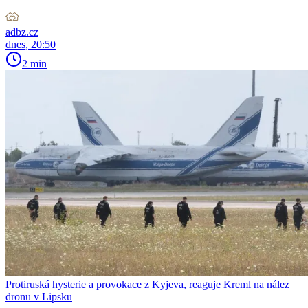
adbz.cz
dnes, 20:50
2 min
Protiruská hysterie a provokace z Kyjeva, reaguje Kreml na nález
dronu v Lipsku