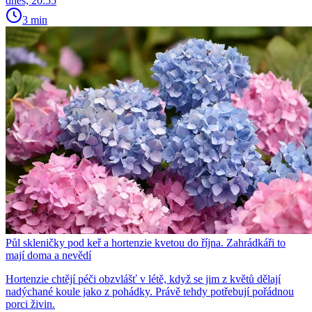
dnes, 20:55
3 min
Půl skleničky pod keř a hortenzie kvetou do října. Zahrádkáři to
mají doma a nevědí
Hortenzie chtějí péči obzvlášť v létě, když se jim z květů dělají
nadýchané koule jako z pohádky. Právě tehdy potřebují pořádnou
porci živin.