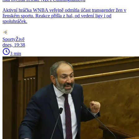
Aktivní hráčka WNBA veřejně odmítla účast transgender žen v
ženském sportu. Reakce přišla z hal, od vedení ligy i od
spoluhráček.
SportyŽivě
dnes, 19:38
3 min