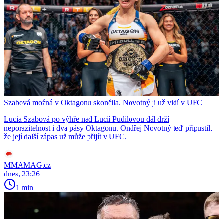
Szabová možná v Oktagonu skončila. Novotný ji už vidí v UFC
Lucia Szabová po výhře nad Lucií Pudilovou dál drží
neporazitelnost i dva pásy Oktagonu. Ondřej Novotný teď připustil,
že její další zápas už může přijít v UFC.
MMAMAG.cz
dnes, 23:26
1 min