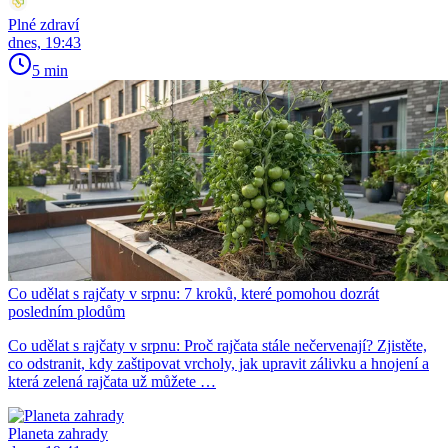
Plné zdraví
dnes, 19:43
5 min
Co udělat s rajčaty v srpnu: 7 kroků, které pomohou dozrát
posledním plodům
Co udělat s rajčaty v srpnu: Proč rajčata stále nečervenají? Zjistěte,
co odstranit, kdy zaštipovat vrcholy, jak upravit zálivku a hnojení a
která zelená rajčata už můžete …
Planeta zahrady