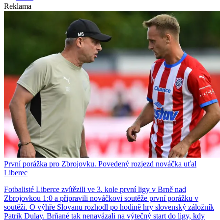
Reklama
První porážka pro Zbrojovku. Povedený rozjezd nováčka uťal
Liberec
Fotbalisté Liberce zvítězili ve 3. kole první ligy v Brně nad
Zbrojovkou 1:0 a připravili nováčkovi soutěže první porážku v
soutěži. O výhře Slovanu rozhodl po hodině hry slovenský záložník
Patrik Dulay. Brňané tak nenavázali na výtečný start do ligy, kdy