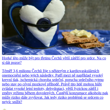
Horké léto může být pro třetinu Čechů větší zátěží pro srdce. Na co
si dát pozor?
Téměř 3,6 milionu Čechů žije s některým z kardiovaskulárních
onemocnění nebo jejich následky. Patří mezi ně například vysoký
krevní tlak, ischemická choroba srdeční, porucha srdečního rytmu
nebo stav po cévní mozkové příhodě. Právě tito lidé mohou hůře
zvládat vysoké letní teploty, dehydrataci, větší fyzickou zátěž i
změny režimu během dovolených. Častější konzumace alkoholu pak
může riziko dále zvyšovat. Jak tedy riziko problémů se srdcem co
nejvíc snížit?