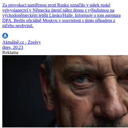
Za provokaci namířenou proti Rusku označilo v pátek ruské
velvyslanectví v Německu úterní nález dronu s výbušninou na
východoněmeckém letišti Lipsko/Halle. Informuje o tom agentura
DPA. Berlín oficiálně Moskvu v souvislosti s tímto případem z
ničeho neobvinil.
Aktuálně.cz - Zprávy
dnes, 20:23
Reklama