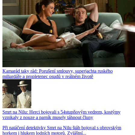
Kamarád taky rád: Porušení smlouvy, superjachta ruského
miliardáře a propletenec osudů v reálném životě
Smrt na Nilu: Herci bojovali s 54stupňovým vedrem, kostýmy
vznikaly z nouze a parník musely táhnout čluny
Při natáčení detektivky Smrt na Nilu štáb bojoval s obrovským
horkem i hlukem lodních motorů. Zvláštní...