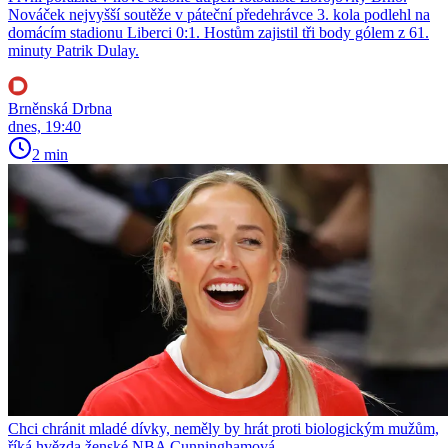
Nováček nejvyšší soutěže v páteční předehrávce 3. kola podlehl na
domácím stadionu Liberci 0:1. Hostům zajistil tři body gólem z 61.
minuty Patrik Dulay.
Brněnská Drbna
dnes, 19:40
2 min
Chci chránit mladé dívky, neměly by hrát proti biologickým mužům,
říká hvězda ženské NBA Cunninghamová