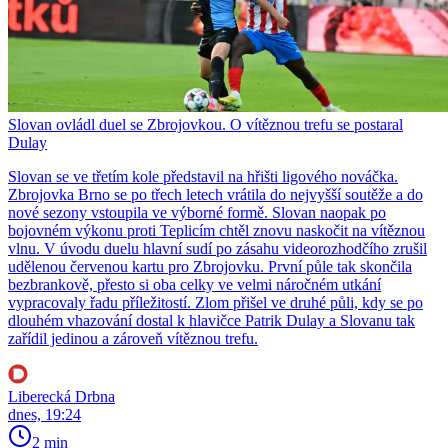
Slovan ovládl duel se Zbrojovkou. O vítěznou trefu se postaral
Dulay
Slovan se ve třetím kole představil na hřišti ligového nováčka.
Zbrojovka Brno se po třech letech vrátila do nejvyšší soutěže a do
nové sezony vstoupila ve výborné formě. Slovan naopak po
bojovném výkonu proti Teplicím chtěl znovu naskočit na vítěznou
vlnu. V úvodu duelu hlavní sudí po zásahu videorozhodčího zrušil
udělenou červenou kartu pro Zbrojovku. První půle tak skončila
bezbrankově, přesto si oba celky ve velmi náročném utkání
vypracovaly řadu příležitostí. Zlom přišel ve druhé půli, kdy se po
dlouhém vhazování dostal k hlavičce Patrik Dulay a Slovanu tak
zařídil jedinou a zároveň vítěznou trefu.
Liberecká Drbna
dnes, 19:24
2 min