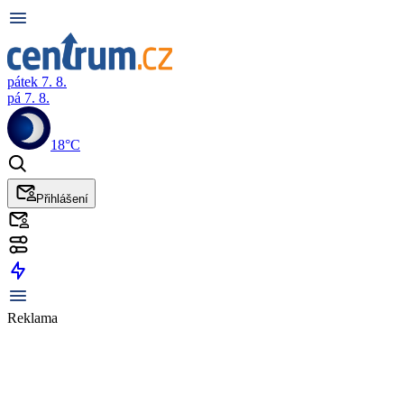
pátek 7. 8.
pá 7. 8.
18°C
Přihlášení
Reklama