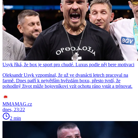
Usyk říká, že box je sport pro chudé. Luxus podle něj bere motivaci
Oleksandr Usyk vzpomínal, že už ve dvanácti letech pracoval na
farmě. Dnes patří k největším hvězdám boxu, přesto tvrdí, že
pohodlný život může bojovníkovi vzít ochotu ráno vstát a trénovat.
MMAMAG.cz
dnes, 23:22
2 min