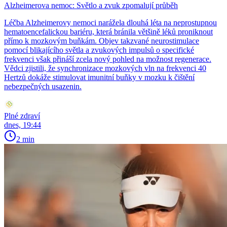
Alzheimerova nemoc: Světlo a zvuk zpomalují průběh
Léčba Alzheimerovy nemoci narážela dlouhá léta na neprostupnou
hematoencefalickou bariéru, která bránila většině léků proniknout
přímo k mozkovým buňkám. Objev takzvané neurostimulace
pomocí blikajícího světla a zvukových impulsů o specifické
frekvenci však přináší zcela nový pohled na možnost regenerace.
Vědci zjistili, že synchronizace mozkových vln na frekvenci 40
Hertzů dokáže stimulovat imunitní buňky v mozku k čištění
nebezpečných usazenin.
Plné zdraví
dnes, 19:44
2 min