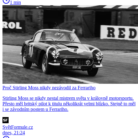
1 min
Proč Stirling Moss nikdy nezávodil za Ferrariho
Stirling Moss se nikdy nestal mistrem světa v královně motorsportu.
Přesto měl britský pilot k titulu několikrát velmi blízko. Stejně to měl
i se závodním postem u Ferrariho.
SvětFormule.cz
dnes, 21:24