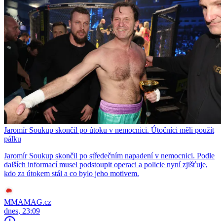
Jaromír Soukup skončil po útoku v nemocnici. Útočníci měli použít
pálku
Jaromír Soukup skončil po středečním napadení v nemocnici. Podle
dalších informací musel podstoupit operaci a policie nyní zjišťuje,
kdo za útokem stál a co bylo jeho motivem.
MMAMAG.cz
dnes, 23:09