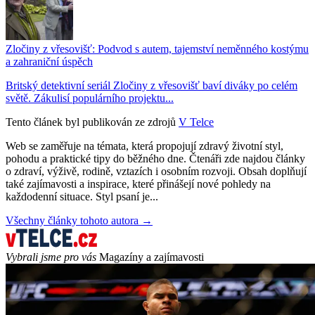
Zločiny z vřesovišť: Podvod s autem, tajemství neměnného kostýmu
a zahraniční úspěch
Britský detektivní seriál Zločiny z vřesovišť baví diváky po celém
světě. Zákulisí populárního projektu...
Tento článek byl publikován ze zdrojů
V Telce
Web se zaměřuje na témata, která propojují zdravý životní styl,
pohodu a praktické tipy do běžného dne. Čtenáři zde najdou články
o zdraví, výživě, rodině, vztazích i osobním rozvoji. Obsah doplňují
také zajímavosti a inspirace, které přinášejí nové pohledy na
každodenní situace. Styl psaní je...
Všechny články tohoto autora →
Vybrali jsme pro vás
Magazíny a zajímavosti