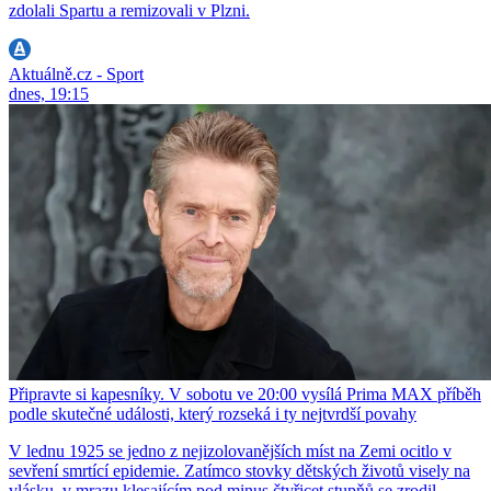
zdolali Spartu a remizovali v Plzni.
Aktuálně.cz - Sport
dnes, 19:15
Připravte si kapesníky. V sobotu ve 20:00 vysílá Prima MAX příběh
podle skutečné události, který rozseká i ty nejtvrdší povahy
V lednu 1925 se jedno z nejizolovanějších míst na Zemi ocitlo v
sevření smrtící epidemie. Zatímco stovky dětských životů visely na
vlásku, v mrazu klesajícím pod minus čtyřicet stupňů se zrodil