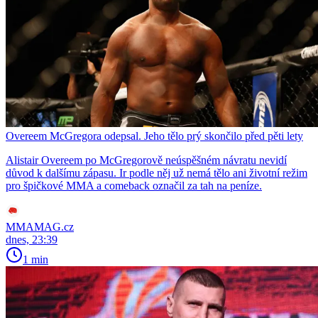
Overeem McGregora odepsal. Jeho tělo prý skončilo před pěti lety
Alistair Overeem po McGregorově neúspěšném návratu nevidí
důvod k dalšímu zápasu. Ir podle něj už nemá tělo ani životní režim
pro špičkové MMA a comeback označil za tah na peníze.
MMAMAG.cz
dnes, 23:39
1 min