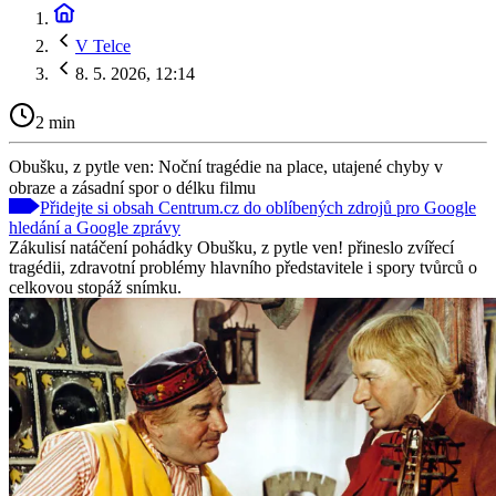
V Telce
8. 5. 2026, 12:14
2 min
Obušku, z pytle ven: Noční tragédie na place, utajené chyby v
obraze a zásadní spor o délku filmu
Přidejte si obsah Centrum.cz do oblíbených zdrojů pro Google
hledání a Google zprávy
Zákulisí natáčení pohádky Obušku, z pytle ven! přineslo zvířecí
tragédii, zdravotní problémy hlavního představitele i spory tvůrců o
celkovou stopáž snímku.