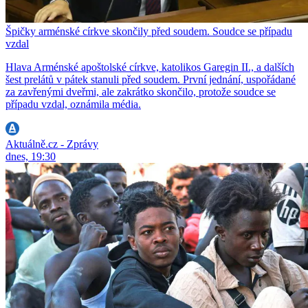
Špičky arménské církve skončily před soudem. Soudce se případu
vzdal
Hlava Arménské apoštolské církve, katolikos Garegin II., a dalších
šest prelátů v pátek stanuli před soudem. První jednání, uspořádané
za zavřenými dveřmi, ale zakrátko skončilo, protože soudce se
případu vzdal, oznámila média.
Aktuálně.cz - Zprávy
dnes, 19:30