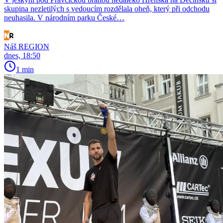
skupina nezletilých s vedoucím rozdělala oheň, který při odchodu
neuhasila. V národním parku České…
Náš REGION
dnes, 18:50
1 min