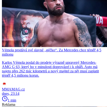
Vémola prodává své slavné „géčko“. Za Mercedes chce téměř 4,5
milionu
Karlos Vémola poslal do prodeje výrazně upravený Mercedes-
AMG G 63, který ho v minulosti doprovázel i k oltáři. Auto má
najeto přes 262 tisíc kilometrů a nový majitel za něj musí zaplatit
téměř 4,5 milionu korun.
MMAMAG.cz
dnes, 23:14
1 min
Reklama