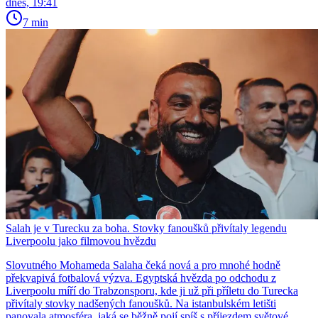
dnes, 19:41
7 min
Salah je v Turecku za boha. Stovky fanoušků přivítaly legendu
Liverpoolu jako filmovou hvězdu
Slovutného Mohameda Salaha čeká nová a pro mnohé hodně
překvapivá fotbalová výzva. Egyptská hvězda po odchodu z
Liverpoolu míří do Trabzonsporu, kde ji už při příletu do Turecka
přivítaly stovky nadšených fanoušků. Na istanbulském letišti
panovala atmosféra, jaká se běžně pojí spíš s příjezdem světové