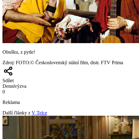
Obušku, z pytle!
Zdroj
:
FOTO:© Československý státní film, distr. FTV Prima
Sdílet
Denní
výzva
0
Reklama
Další články z
V Telce