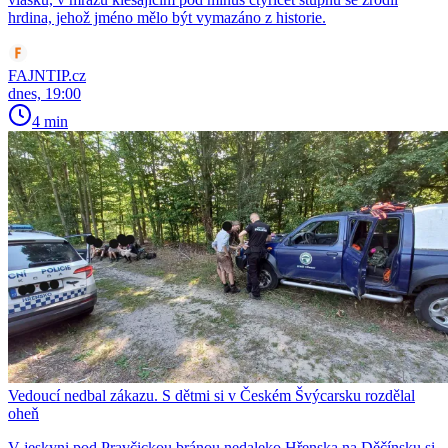
hrdina, jehož jméno mělo být vymazáno z historie.
FAJNTIP.cz
dnes, 19:00
4 min
Vedoucí nedbal zákazu. S dětmi si v Českém Švýcarsku rozdělal
oheň
V jeskyni pod Pravčickou bránou nedaleko Hřenska na Děčínsku si