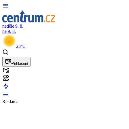
neděle 9. 8.
ne 9. 8.
23°C
Přihlášení
Reklama