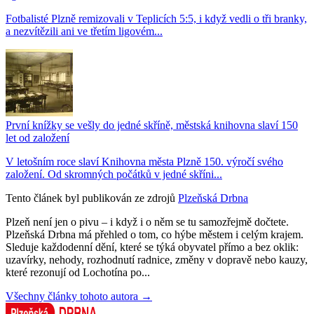
Fotbalisté Plzně remizovali v Teplicích 5:5, i když vedli o tři branky,
a nezvítězili ani ve třetím ligovém...
První knížky se vešly do jedné skříně, městská knihovna slaví 150
let od založení
V letošním roce slaví Knihovna města Plzně 150. výročí svého
založení. Od skromných počátků v jedné skříni...
Tento článek byl publikován ze zdrojů
Plzeňská Drbna
Plzeň není jen o pivu – i když i o něm se tu samozřejmě dočtete.
Plzeňská Drbna má přehled o tom, co hýbe městem i celým krajem.
Sleduje každodenní dění, které se týká obyvatel přímo a bez oklik:
uzavírky, nehody, rozhodnutí radnice, změny v dopravě nebo kauzy,
které rezonují od Lochotína po...
Všechny články tohoto autora →