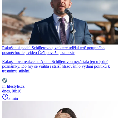
Rakušan si podal Schillerovou, ze které udělal terč potupného
posměchu: Její video Češi považují za bizár
Rakušanova reakce na Alenu Schillerovou nezůstala jen u jedné
poznámky. Do hry se vrátila i starší hlasování o vydání politiků k
trestnímu stíhání.
In-lifestyle.cz
dnes, 08:16
3 min