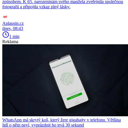
způsobem. K 65. narozeninám svého manžela zveřejnila společnou
fotografii a připojila vzkaz plný lásky.
Aplausin.cz
dnes, 08:43
1 min
Reklama
WhatsApp má skrytý koš, který žere gigabajty v telefonu. Většina
lidí o něm neví, vyprázdnit ho trvá 30 sekund