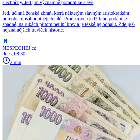
šlechtičny. Jed jim významně pomohl ke slávě
Jed, účinná ženská zbraň, která některým slavným aristokratkám
pomohla dosáhnout jejich cílů. Proč zrovna jed? Jeho podání je
snadné, na rukách přitom neulpí krev a je těžké jej odhalit. Zde je 6
nejznámějších traviček historie.
NESPECHEJ.cz
dnes, 08:30
2 min