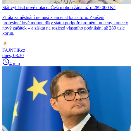
Stát vyhlásil nové dotace. Češi mohou žádat až o 289 000 Kč
Ztráta zaměstnání nemusí znamenat katastrofu. Zkušení
profesionálové mohou díky státní podpoře proměnit nucený konec v
nový začátek – a získat na rozjezd vlastního podnikání až 289 tisíc
korun.
FAJNTIP.cz
dnes, 08:30
4 min