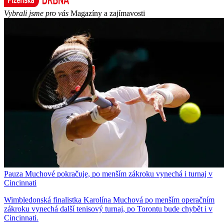
Vybrali jsme pro vás
Magazíny a zajímavosti
Pauza Muchové pokračuje, po menším zákroku vynechá i turnaj v
Cincinnati
Wimbledonská finalistka Karolína Muchová po menším operačním
zákroku vynechá další tenisový turnaj, po Torontu bude chybět i v
Cincinnati.