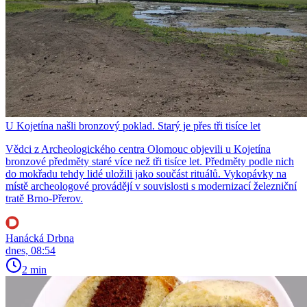
U Kojetína našli bronzový poklad. Starý je přes tři tisíce let
Vědci z Archeologického centra Olomouc objevili u Kojetína
bronzové předměty staré více než tři tisíce let. Předměty podle nich
do mokřadu tehdy lidé uložili jako součást rituálů. Vykopávky na
místě archeologové provádějí v souvislosti s modernizací železniční
tratě Brno-Přerov.
Hanácká Drbna
dnes, 08:54
2 min