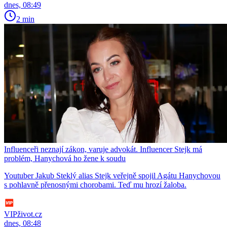
dnes, 08:49
2 min
Influenceři neznají zákon, varuje advokát. Influencer Stejk má
problém, Hanychová ho žene k soudu
Youtuber Jakub Steklý alias Stejk veřejně spojil Agátu Hanychovou
s pohlavně přenosnými chorobami. Teď mu hrozí žaloba.
VIPživot.cz
dnes, 08:48