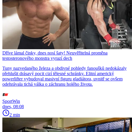
Dříve lámal činky, dnes nosí šaty! Neuvěřitelná proměna
testosteronového monstra vyrazí dech
Tuny nazvedaného železa a obdivné pohledy fanoušků nedokázaly
přehlušit drásavý pocit cizí tělesné schránky. Elitní americký
powerlifter vybudoval masivní figuru gladiátora, uvnitř se ovšem
odehrávala tichá válka o záchranu holého života.
SportWin
dnes, 08:08
2 min