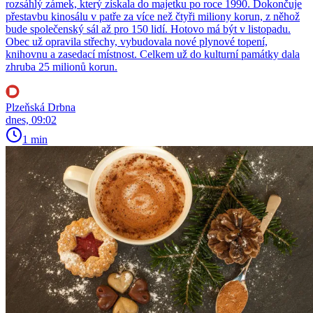
rozsáhlý zámek, který získala do majetku po roce 1990. Dokončuje
přestavbu kinosálu v patře za více než čtyři miliony korun, z něhož
bude společenský sál až pro 150 lidí. Hotovo má být v listopadu.
Obec už opravila střechy, vybudovala nové plynové topení,
knihovnu a zasedací místnost. Celkem už do kulturní památky dala
zhruba 25 milionů korun.
Plzeňská Drbna
dnes, 09:02
1 min