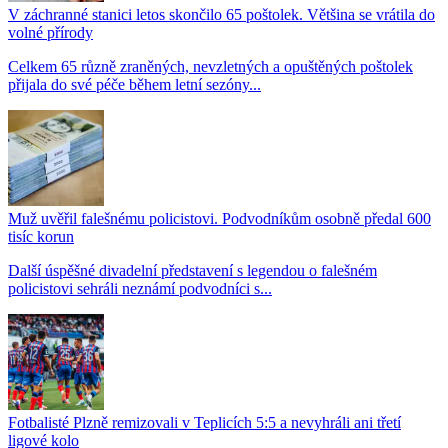
V záchranné stanici letos skončilo 65 poštolek. Většina se vrátila do
volné přírody
Celkem 65 různě zraněných, nevzletných a opuštěných poštolek
přijala do své péče během letní sezóny...
Muž uvěřil falešnému policistovi. Podvodníkům osobně předal 600
tisíc korun
Další úspěšné divadelní představení s legendou o falešném
policistovi sehráli neznámí podvodníci s...
Fotbalisté Plzně remizovali v Teplicích 5:5 a nevyhráli ani třetí
ligové kolo