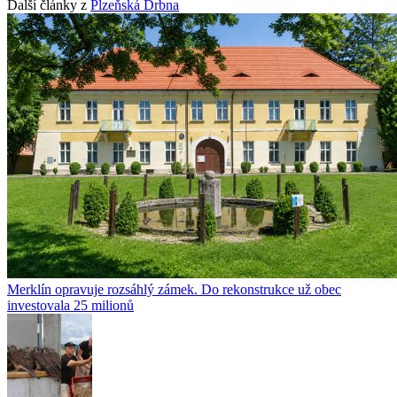
Další články z
Plzeňská Drbna
Merklín opravuje rozsáhlý zámek. Do rekonstrukce už obec
investovala 25 milionů