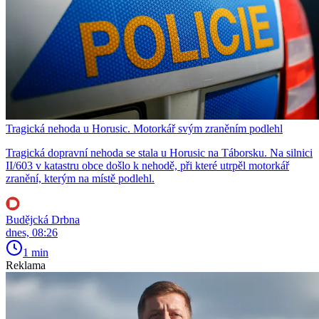
Tragická nehoda u Horusic. Motorkář svým zraněním podlehl
Tragická dopravní nehoda se stala u Horusic na Táborsku. Na silnici
II/603 v katastru obce došlo k nehodě, při které utrpěl motorkář
zranění, kterým na místě podlehl.
Budějcká Drbna
dnes, 08:26
1 min
Reklama