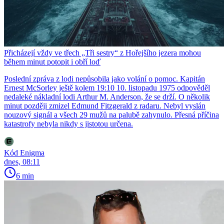
Přicházejí vždy ve třech „Tři sestry“ z Hořejšího jezera mohou
během minut potopit i obří loď
Poslední zpráva z lodi nepůsobila jako volání o pomoc. Kapitán
Ernest McSorley ještě kolem 19:10 10. listopadu 1975 odpověděl
nedaleké nákladní lodi Arthur M. Anderson, že se drží. O několik
minut později zmizel Edmund Fitzgerald z radaru. Nebyl vyslán
nouzový signál a všech 29 mužů na palubě zahynulo. Přesná příčina
katastrofy nebyla nikdy s jistotou určena.
Kód Enigma
dnes, 08:11
6 min