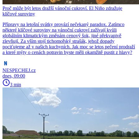
Proč může být letos dražší vánoční cukroví. El Niño zdražuje
klíčové suroviny
Přípravy na letošní svátky provází nečekaný paradox. Zatímco
některé klíčové suroviny na vánoční cukroví zažívají kvůli
globálním klimatickým změnám cenový šok, jiné překvapivě
zlevňují. Za vším stojí tichomořský strašák, jehož dopady
pociťujeme až v našich kuchyních. Jak moc se letos pečení prodraží
a které mýty o cenách potravin byste měli okamžitě pustit z hlavy?
NESPECHEJ.cz
dnes, 09:00
3 min