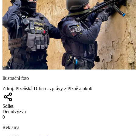
Ilustrační foto
Zdroj
:
Plzeňská Drbna - zprávy z Plzně a okolí
Sdílet
Denní
výzva
0
Reklama