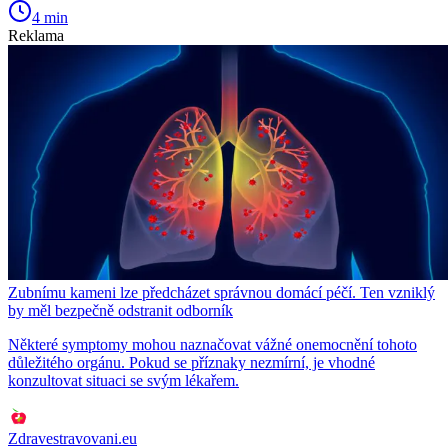
4 min
Reklama
Zubnímu kameni lze předcházet správnou domácí péčí. Ten vzniklý
by měl bezpečně odstranit odborník
Některé symptomy mohou naznačovat vážné onemocnění tohoto
důležitého orgánu. Pokud se příznaky nezmírní, je vhodné
konzultovat situaci se svým lékařem.
Zdravestravovani.eu