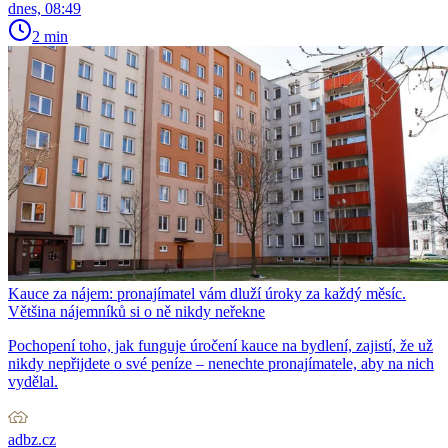
dnes, 08:49
2 min
Kauce za nájem: pronajímatel vám dluží úroky za každý měsíc.
Většina nájemníků si o ně nikdy neřekne
Pochopení toho, jak funguje úročení kauce na bydlení, zajistí, že už
nikdy nepřijdete o své peníze – nenechte pronajímatele, aby na nich
vydělal.
adbz.cz