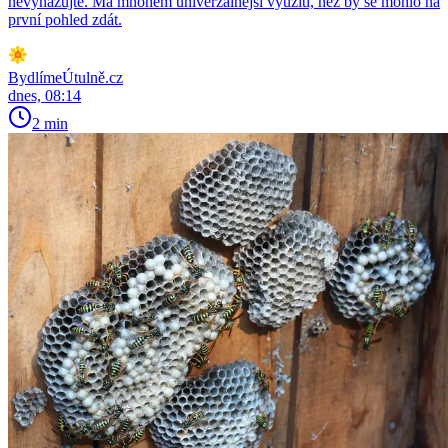
nevyhazujte. Má mnohem univerzálnější využití, než by se mohlo na
první pohled zdát.
BydlímeÚtulně.cz
dnes, 08:14
2 min