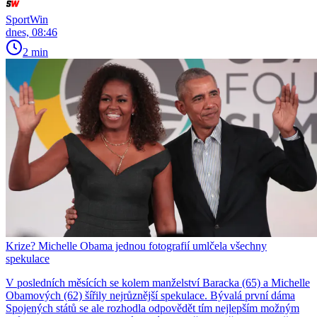
SportWin
dnes, 08:46
2 min
Krize? Michelle Obama jednou fotografií umlčela všechny
spekulace
V posledních měsících se kolem manželství Baracka (65) a Michelle
Obamových (62) šířily nejrůznější spekulace. Bývalá první dáma
Spojených států se ale rozhodla odpovědět tím nejlepším možným