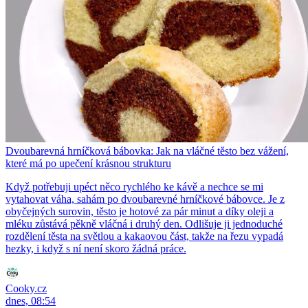
Dvoubarevná hrníčková bábovka: Jak na vláčné těsto bez vážení,
které má po upečení krásnou strukturu
Když potřebuji upéct něco rychlého ke kávě a nechce se mi
vytahovat váha, sahám po dvoubarevné hrníčkové bábovce. Je z
obyčejných surovin, těsto je hotové za pár minut a díky oleji a
mléku zůstává pěkně vláčná i druhý den. Odlišuje ji jednoduché
rozdělení těsta na světlou a kakaovou část, takže na řezu vypadá
hezky, i když s ní není skoro žádná práce.
Cooky.cz
dnes, 08:54