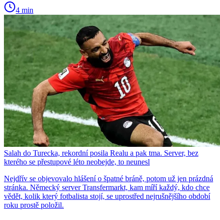
4 min
Salah do Turecka, rekordní posila Realu a pak tma. Server, bez
kterého se přestupové léto neobejde, to neunesl
Nejdřív se objevovalo hlášení o špatné bráně, potom už jen prázdná
stránka. Německý server Transfermarkt, kam míří každý, kdo chce
vědět, kolik který fotbalista stojí, se uprostřed nejrušnějšího období
roku prostě položil.