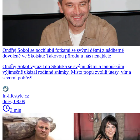
Ondřej Sokol se pochlubil fotkami se svými dětmi z nádherné
dovolené ve Skotsku: Takovou přírodu u nás nenajdete
Ondřej Sokol vyrazil do Skotska se svými dětmi a fanouškům
výjimečně ukázal rodinné snímky. Místo tropů zvolili útesy, vítr a
severní pobřeží.
In-lifestyle.cz
dnes, 08:09
3 min