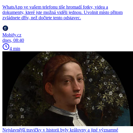
WhatsApp ve vašem telefonu tiše hromadí fotky, videa a
dokumenty, které jste možná viděli jednou. Uvolnit místo přitom
zvládnete dřív, než dočtete tento odstavec.
Mobify.cz
dnes, 08:40
4 min
Nejslavnější travičky v historii byly královny a jiné významné