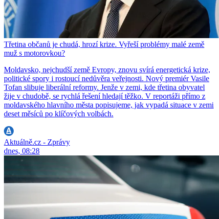
Třetina občanů je chudá, hrozí krize. Vyřeší problémy malé země
muž s motorovkou?
Moldavsko, nejchudší země Evropy, znovu svírá energetická krize,
politické spory i rostoucí nedůvěra veřejnosti. Nový premiér Vasile
Tofan slibuje liberální reformy. Jenže v zemi, kde třetina obyvatel
žije v chudobě, se rychlá řešení hledají těžko. V reportáži přímo z
moldavského hlavního města popisujeme, jak vypadá situace v zemi
deset měsíců po klíčových volbách.
Aktuálně.cz - Zprávy
dnes, 08:28