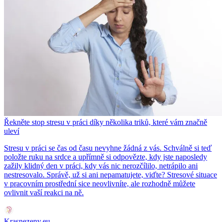
Řekněte stop stresu v práci díky několika triků, které vám značně
uleví
Stresu v práci se čas od času nevyhne žádná z vás. Schválně si teď
položte ruku na srdce a upřímně si odpovězte, kdy jste naposledy
zažily klidný den v práci, kdy vás nic nerozčílilo, netrápilo ani
nestresovalo. Správě, už si ani nepamatujete, viďte? Stresové situace
v pracovním prostřední sice neovlivníte, ale rozhodně můžete
ovlivnit vaší reakci na ně.
Krasnezeny.eu