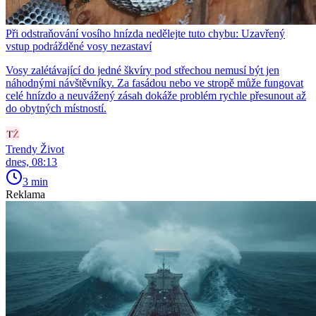
Při odstraňování vosího hnízda nedělejte tuto chybu: Uzavřený
vstup podrážděné vosy nezastaví
Vosy zalétávající do jedné škvíry pod střechou nemusí být jen
náhodnými návštěvníky. Za fasádou nebo ve stropě může fungovat
celé hnízdo a neuvážený zásah dokáže problém rychle přesunout až
do obytných místností.
Trendy Život
dnes, 08:13
3 min
Reklama