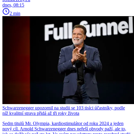
dnes, 08:15
2 min
Schwarzenegger upozornil na studii se 103 tisíci účastníky, podle
níž kvalitní strava přidá až tři roky života
Sedm titulů Mr. Olympia, kardiostimulátor od roku 2024 a jeden
nový cíl. Arnold Schwarzenegger dnes neřeší obvody paží, ale to,