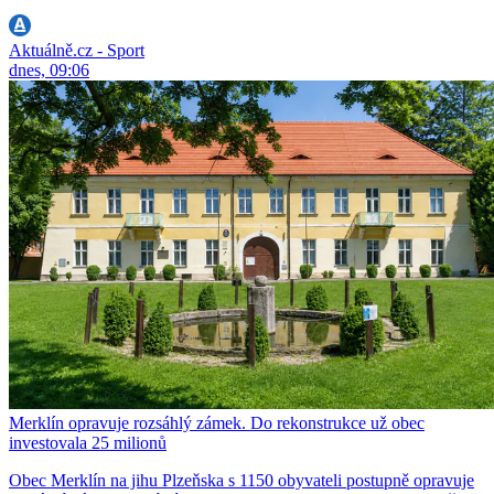
Aktuálně.cz - Sport
dnes, 09:06
Merklín opravuje rozsáhlý zámek. Do rekonstrukce už obec
investovala 25 milionů
Obec Merklín na jihu Plzeňska s 1150 obyvateli postupně opravuje