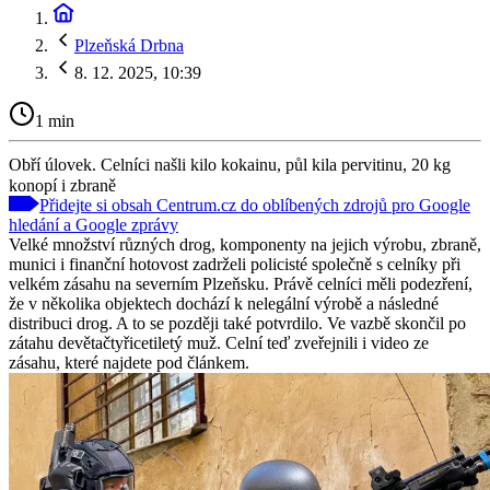
Plzeňská Drbna
8. 12. 2025, 10:39
1 min
Obří úlovek. Celníci našli kilo kokainu, půl kila pervitinu, 20 kg
konopí i zbraně
Přidejte si obsah Centrum.cz do oblíbených zdrojů pro Google
hledání a Google zprávy
Velké množství různých drog, komponenty na jejich výrobu, zbraně,
munici i finanční hotovost zadrželi policisté společně s celníky při
velkém zásahu na severním Plzeňsku. Právě celníci měli podezření,
že v několika objektech dochází k nelegální výrobě a následné
distribuci drog. A to se později také potvrdilo. Ve vazbě skončil po
zátahu devětačtyřicetiletý muž. Celní teď zveřejnili i video ze
zásahu, které najdete pod článkem.