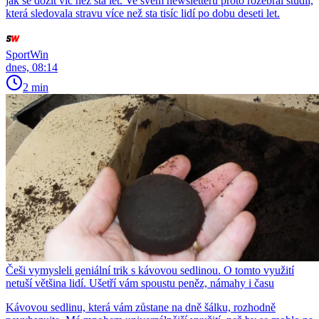
jak se dožít víc než sta let. Ve svém newsletteru proto rozebral studii,
která sledovala stravu více než sta tisíc lidí po dobu deseti let.
SportWin
dnes, 08:14
2 min
Češi vymysleli geniální trik s kávovou sedlinou. O tomto využití
netuší většina lidí. Ušetří vám spoustu peněz, námahy i času
Kávovou sedlinu, která vám zůstane na dně šálku, rozhodně